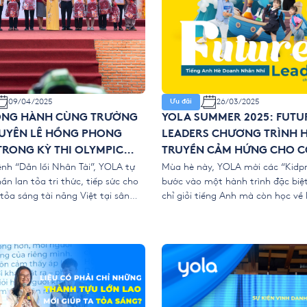
09/04/2025
26/03/2025
Ưu đãi
ỒNG HÀNH CÙNG TRƯỜNG
YOLA SUMMER 2025: FUTU
UYÊN LÊ HỒNG PHONG
LEADERS CHƯƠNG TRÌNH 
TRONG KỲ THI OLYMPIC
TRUYỀN CẢM HỨNG CHO C
THỐNG 30/4 LẦN THỨ XXIX
ệnh “Dẫn lối Nhân Tài”, YOLA tự
THÀNH DOANH NHÂN TƯƠ
Mùa hè này, YOLA mời các “Kidp
n lan tỏa tri thức, tiếp sức cho
bước vào một hành trình đặc biệ
025
tỏa sáng tài năng Việt tại sân
chỉ giỏi tiếng Anh mà còn học về
ic Truyền thống 30/4. – Kỳ thi
rèn luyện tư duy, bản lĩnh và nhữ
y tụ hơn 3200 học sinh xuất sắc
quan trọng cho tương lai.Sau 06
vị khu vực phía Nam, tranh […]
các em có thể tự đặt câu hỏi, su
[…]