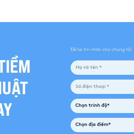
Để lại tin nhắn cho chúng tôi
TIỀM
HUẬT
AY
Chọn trình độ*
Chọn địa điểm*