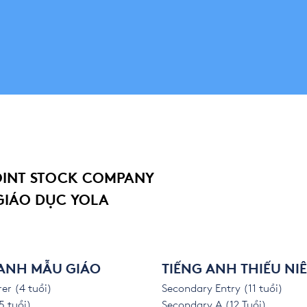
OINT STOCK COMPANY
GIÁO DỤC YOLA
 ANH MẪU GIÁO
TIẾNG ANH THIẾU NI
er (4 tuổi)
Secondary Entry (11 tuổi)
5 tuổi)
Secondary A (12 Tuổi)