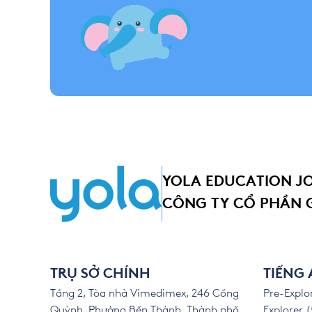
YOLA EDUCATION J
CÔNG TY CỔ PHẦN 
TRỤ SỞ CHÍNH
TIẾNG
Tầng 2, Tòa nhà Vimedimex, 246 Cống
Pre-Explor
Quỳnh, Phường Bến Thành, Thành phố
Explorer (