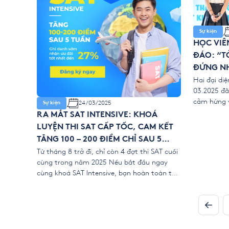
Sự kiện
HỌC VIÊ
ĐÁO: “T
ĐỨNG NH
SAI, DÁ
Hai đại di
03.2025 đã
cảm hứng v
24/03/2025
Sự kiện
sáng. Khôn
RA MẮT SAT INTENSIVE: KHOÁ
những danh
LUYỆN THI SAT CẤP TỐC, CAM KẾT
thành công
TĂNG 100 – 200 ĐIỂM CHỈ SAU 5
bản thân,
TUẦN
Từ tháng 8 trở đi, chỉ còn 4 đợt thi SAT cuối
cùng trong năm 2025 Nếu bắt đầu ngay
cùng khoá SAT Intensive, bạn hoàn toàn tự
tin đăng ký bất kỳ đợt thi nào với cơ hội đạt
điểm số cạnh tranh vào trường Đại học Mỹ
mơ ước! Là trung tâm luyện […]