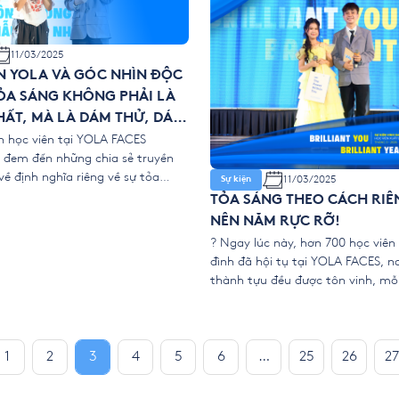
11/03/2025
N YOLA VÀ GÓC NHÌN ĐỘC
ỎA SÁNG KHÔNG PHẢI LÀ
ẤT, MÀ LÀ DÁM THỬ, DÁM
M BƯỚC TIẾP
ện học viên tại YOLA FACES
 đem đến những chia sẻ truyền
ề định nghĩa riêng về sự tỏa
11/03/2025
Sự kiện
g phải ánh đèn sân khấu hay
TỎA SÁNG THEO CÁCH RIÊN
 hiệu cao nhất, với các bạn,
NÊN NĂM RỰC RỠ!
 là từng bước vượt qua giới hạn
? Ngay lúc này, hơn 700 học viên
 không ngừng học […]
đình đã hội tụ tại YOLA FACES, n
thành tựu đều được tôn vinh, mỗi
được ghi nhận và mỗi cá nhân đề
tỏa sáng. ? Khi không ngừng học
ngừng vươn lên, ánh sáng tri thứ
1
2
3
4
5
6
…
25
26
27