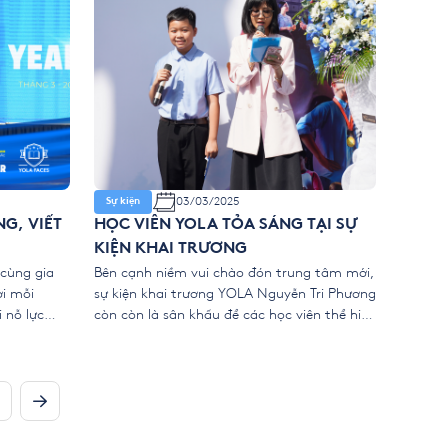
03/03/2025
Sự kiện
G, VIẾT
HỌC VIÊN YOLA TỎA SÁNG TẠI SỰ
KIỆN KHAI TRƯƠNG
 cùng gia
Bên cạnh niềm vui chào đón trung tâm mới,
ơi mỗi
sự kiện khai trương YOLA Nguyễn Tri Phương
 nỗ lực
còn còn là sân khấu để các học viên thể hiện
u có cơ hội
tài năng và khẳng định tiềm năng của chính
 hỏi, không
mình. Từ hóa thân thành MC dẫn dắt
c […]
chương trình đến những màn biểu diễn
chuyên nghiệp, các […]