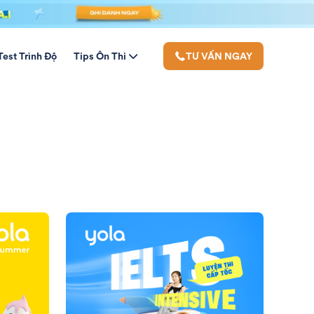
Test Trình Độ
Tips Ôn Thi
TƯ VẤN NGAY