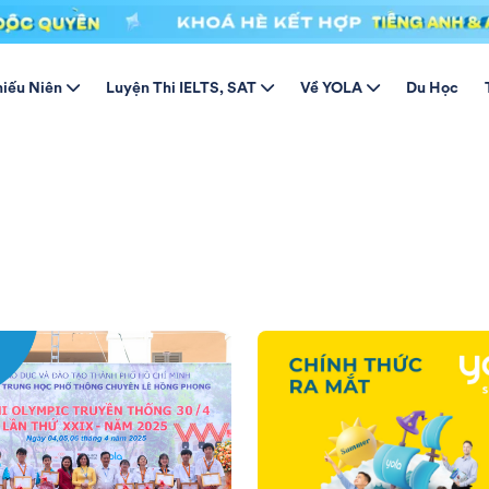
hiếu Niên
Luyện Thi IELTS, SAT
Về YOLA
Du Học