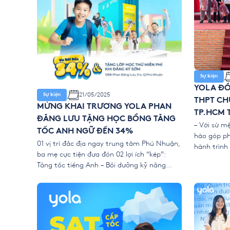
Sự kiện
YOLA Đ
21/05/2025
Sự kiện
THPT CH
MỪNG KHAI TRƯƠNG YOLA PHAN
TP.HCM 
ĐĂNG LƯU TẶNG HỌC BỔNG TĂNG
TRUYỀN 
– Với sứ m
TỐC ANH NGỮ ĐẾN 34%
hào góp phầ
– NĂM 2
01 vị trí đắc địa ngay trung tâm Phú Nhuận,
hành trình 
ba mẹ cực tiện đưa đón 02 lợi ích “kép”:
chơi Olymp
Tăng tốc tiếng Anh – Bồi dưỡng kỹ năng
năm nay qu
sống và học tập 03 trải nghiệm học chất
từ 97 đơn 
lượng: Môi trường chuẩn quốc tế – Giáo viên
giàu chuyên môn – Phương pháp học tạo
[…]