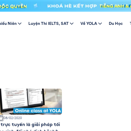
hiếu Niên
Luyện Thi IELTS, SAT
Về YOLA
Du Học
08/02/2020
trực tuyến là giải pháp tối