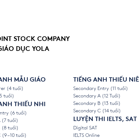
OINT STOCK COMPANY
GIÁO DỤC YOLA
 ANH MẪU GIÁO
TIẾNG ANH THIẾU NI
er (4 tuổi)
Secondary Entry (11 tuổi)
5 tuổi)
Secondary A (12 Tuổi)
Secondary B (13 tuổi)
ANH THIẾU NHI
Secondary C (14 tuổi)
ntry (6 tuổi)
LUYỆN THI IELTS, SAT
 (7 tuổi)
 (8 tuổi)
Digital SAT
(9 – 10 tuổi)
IELTS Online