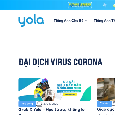
Tiếng Anh Cho Bé
Tiếng Anh T
ĐẠI DỊCH VIRUS CORONA
13/04/2020
Tin tức
học bổng
Giáo dục 
Grab X Yola – Học từ xa, không lo