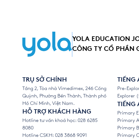
YOLA EDUCATION J
CÔNG TY CỔ PHẦN 
TRỤ SỞ CHÍNH
TIẾNG
Tầng 2, Tòa nhà Vimedimex, 246 Cống
Pre-Explor
Quỳnh, Phường Bến Thành, Thành phố
Explorer (
Hồ Chí Minh, Việt Nam.
TIẾNG 
HỖ TRỢ KHÁCH HÀNG
Primary E
Hotline tư vấn khoá học: 028 6285
Primary A
8080
Primary B
Hotline CSKH: 028 3868 9091
Primary C 