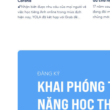
ưu cho h
Corona
17 năm sau 
🌠Nhận biết được nhu cầu của mọi người về
đang đối m
việc học tiếng Anh online trong mùa dịch
chủng mới 
hiện nay, YOLA đã kết hợp với Grab để
bệnh ngày 
mang lại cho mọi người ưu đãi cực bất ngờ
Quốc mà cò
lên đến 5.500.000 với Grab Rewards: – Giảm
thế giới. 
3.500.000 trực tiếp trên học phí – Thi xếp lớp
chuẩn […]
ĐĂNG KÝ
KHAI PHÓNG 
NĂNG HỌC T