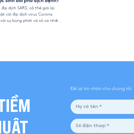
ọc sinh đối phó dịch bệnh?
đại dịch SARS, cả thế giới lại
ặt với đại dịch virus Corona
với sự bùng phát và số ca nhiễm
một tăng không chỉ tại Trung
n ở hầu hết các quốc gia trên
Đại dịch Corona lần này sẽ […]
Để lại tin nhắn cho chúng tôi
TIỀM
HUẬT