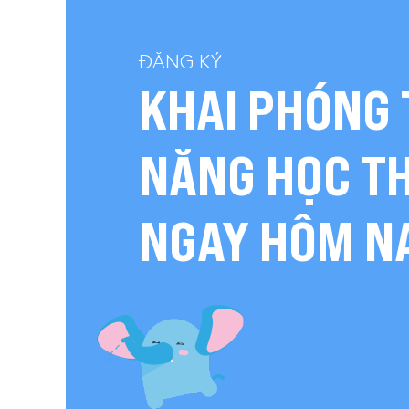
ĐĂNG KÝ
KHAI PHÓNG 
NĂNG HỌC T
NGAY HÔM N