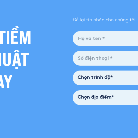
Để lại tin nhắn cho chúng tôi
TIỀM
HUẬT
AY
Chọn trình độ*
Chọn địa điểm*