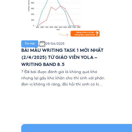
09/04/2025
Tin tức
BÀI MẪU WRITING TASK 1 MỚI NHẤT
(2/4/2025) TỪ GIÁO VIÊN YOLA –
WRITING BAND 8.5
? Đề bài được đánh giá là không quá khó
nhưng lại gây khó khăn cho thí sinh với phần
đơn vị không rõ ràng, đòi hỏi thí sinh có kiến
thức sâu để tránh bị “lạc lối” và không hiểu
đề. ? Cùng xem giải thích và bài mẫu chi
tiết đến từ giáo […]