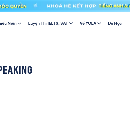
hiếu Niên
Luyện Thi IELTS, SAT
Về YOLA
Du Học
SPEAKING