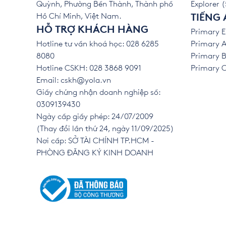
Quỳnh, Phường Bến Thành, Thành phố
Explorer (
Hồ Chí Minh, Việt Nam.
TIẾNG 
HỖ TRỢ KHÁCH HÀNG
Primary E
Hotline tư vấn khoá học: 028 6285
Primary A
8080
Primary B
Hotline CSKH: 028 3868 9091
Primary C 
Email:
cskh@yola.vn
Giấy chứng nhận doanh nghiệp số:
0309139430
Ngày cấp giấy phép: 24/07/2009
(Thay đổi lần thứ 24, ngày 11/09/2025)
Nơi cấp: SỞ TÀI CHÍNH TP.HCM -
PHÒNG ĐĂNG KÝ KINH DOANH