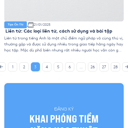
21/01/2025
Tips Ôn Thi
Liên từ: Các loại liên từ, cách sử dụng và bài tập
Liên từ trong tiếng Anh là một chủ điểm ngữ pháp vô cùng thú vị,
thường gặp và được sử dụng nhiều trong giao tiếp hằng ngày hay
học tập. Mặc dù phổ biến nhưng rất nhiều người học vẫn còn gặp
vấn đề với cách dùng liên từ trong tiếng Anh. Vì thế, YOLA […]
1
2
3
4
5
6
…
26
27
28
ĐĂNG KÝ
KHAI PHÓNG TIỀM