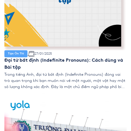
27/01/2025
Tips Ôn Thi
Đại từ bất định (Indefinite Pronouns): Cách dùng và
Bài tập
Trong tiếng Anh, đại từ bất định (Indefinite Pronouns) đóng vai
trò quan trọng khi bạn muốn nói về một người, một vật hay một
số lượng không xác định. Đây là một chủ điểm ngữ pháp phổ biến
nhưng cũng dễ gây nhầm lẫn cho người học, vì vậy việc nắm rõ
cách dùng […]