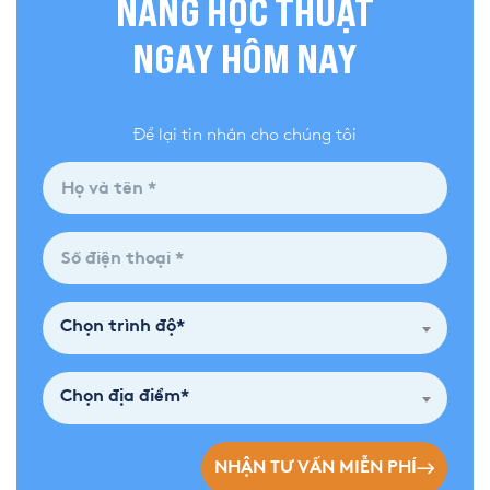
NĂNG HỌC THUẬT
NGAY HÔM NAY
Để lại tin nhắn cho chúng tôi
Chọn trình độ*
Chọn địa điểm*
NHẬN TƯ VẤN MIỄN PHÍ