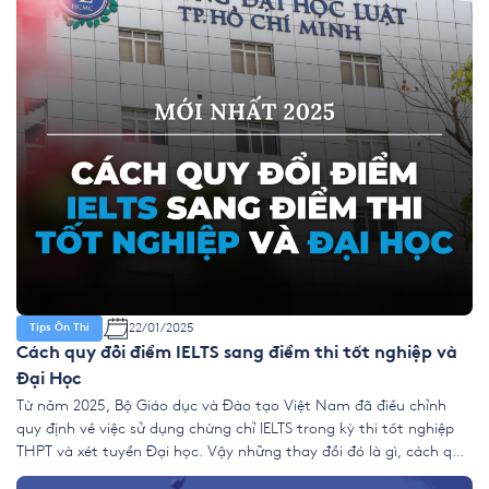
22/01/2025
Tips Ôn Thi
Cách quy đổi điểm IELTS sang điểm thi tốt nghiệp và
Đại Học
Từ năm 2025, Bộ Giáo dục và Đào tạo Việt Nam đã điều chỉnh
quy định về việc sử dụng chứng chỉ IELTS trong kỳ thi tốt nghiệp
THPT và xét tuyển Đại học. Vậy những thay đổi đó là gì, cách quy
đổi điểm IELTS sang điểm thi tốt nghiệp và Đại học mới […]