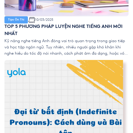
10/03/2025
Tips Ôn Thi
TOP 5 PHƯƠNG PHÁP LUYỆN NGHE TIẾNG ANH MỚI
NHẤT
Kỹ năng nghe tiếng Anh đóng vai trò quan trọng trong giao tiếp
và học tập ngôn ngữ. Tuy nhiên, nhiều người gặp khó khăn khi
nghe hiểu do tốc độ nói nhanh, cách phát âm đa dạng, hoặc vốn
từ vựng hạn chế. Vậy làm thế nào để cải thiện kỹ năng nghe tiếng
[…]