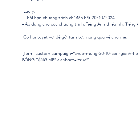
Lưu ý:
– Thời hạn chương trình chỉ đến hết 20/10/2024
– Áp dụng cho các chương trình: Tiếng Anh thiếu nhi, Tiếng
Cơ hội tuyệt vời để gửi tâm tư, mang quà về cho mẹ.
[form_custom campaign=”chao-mung-20-10-con-gianh-hoc-
BỔNG TẶNG MẸ” elephant=”true”]