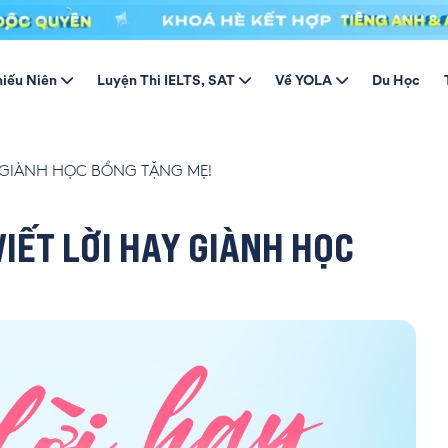
hiếu Niên
Luyện Thi IELTS, SAT
Về YOLA
Du Học
 GIÀNH HỌC BỔNG TẶNG MẸ!
IẾT LỜI HAY GIÀNH HỌC