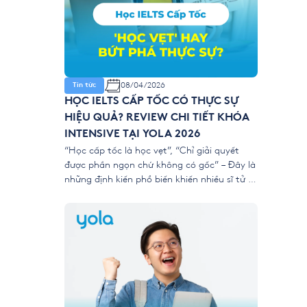
08/04/2026
Tin tức
HỌC IELTS CẤP TỐC CÓ THỰC SỰ
HIỆU QUẢ? REVIEW CHI TIẾT KHÓA
INTENSIVE TẠI YOLA 2026
“Học cấp tốc là học vẹt”, “Chỉ giải quyết
được phần ngọn chứ không có gốc” – Đây là
những định kiến phổ biến khiến nhiều sĩ tử e
dè trước các khóa luyện thi ngắn hạn. Tuy
nhiên, với áp lực nộp hồ sơ xét tuyển đại học
và du học năm 2026 ngày […]