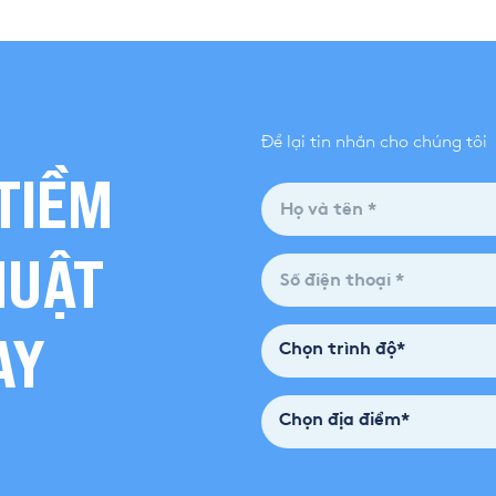
Để lại tin nhắn cho chúng tôi
TIỀM
HUẬT
AY
Chọn trình độ*
Chọn địa điểm*