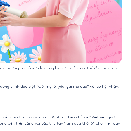
g người phụ nữ vừa là động lực vừa là “người thầy” cùng con đi
g trình đặc biệt “Gửi mẹ lời yêu, gửi mẹ quà” với cơ hội nhận:
kiểm tra trình độ với phần Writing theo chủ đề “Viết về người
hưởng bên trên cùng với bức thư tay “làm quà thổ lộ” cho mẹ ngay