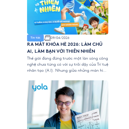
09/04/2026
Tin tức
RA MẮT KHÓA HÈ 2026: LÀM CHỦ
AI, LÀM BẠN VỚI THIÊN NHIÊN
Thế giới đang đứng trước một làn sóng công
nghệ chưa từng có với sự trỗi dậy của Trí tuệ
nhân tạo (A.I). Nhưng giữa những màn hình
kỹ thuật số, liệu chúng ta có đang vô tình
để trẻ “ngắt kết nối” với vẻ đẹp của thiên
nhiên? 👉 Khóa hè 2026 chính thức […]