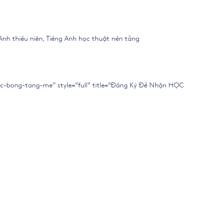
 Anh thiếu niên, Tiếng Anh học thuật nền tảng
bong-tang-me” style=”full” title=”Đăng Ký Để Nhận HỌC