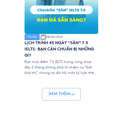
08/04/2026
Tin tức
LỊCH TRÌNH 45 NGÀY “SĂN” 7.5
IELTS: BẠN CẦN CHUẨN BỊ NHỮNG
GÌ?
Đạt mức điểm 7.5 IELTS trong vòng chưa
đầy 2 tháng không phải là nhiệm vụ “bất
khả thi”, nhưng nó đòi hỏi một kỷ luật thép
và sự chuẩn bị khoa học. Khác với những lộ
trình học thong dong, IELTS Intensive tại
YOLA là một cuộc đua marathon rút ngắn.
XEM THÊM
Để “về đích” […]