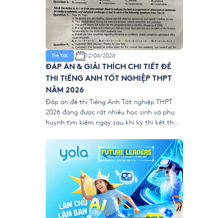
12/06/2026
Tin tức
ĐÁP ÁN & GIẢI THÍCH CHI TIẾT ĐỀ
THI TIẾNG ANH TỐT NGHIỆP THPT
NĂM 2026
Đáp án đề thi Tiếng Anh Tốt nghiệp THPT
2026 đang được rất nhiều học sinh và phụ
huynh tìm kiếm ngay sau khi kỳ thi kết thúc.
Để giúp thí sinh nhanh chóng đối chiếu kết
quả và đánh giá bài làm của mình, YOLA
cập nhật đề thi chính thức, đáp án tham
[…]