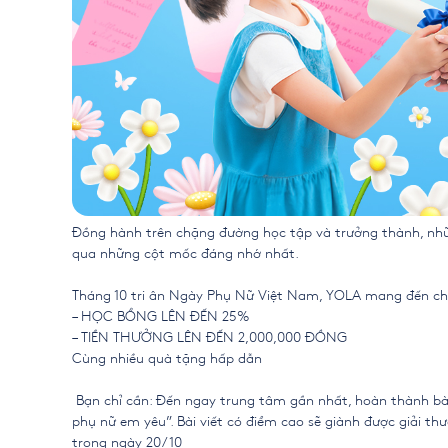
Đồng hành trên chặng đường học tập và trưởng thành, nhữn
qua những cột mốc đáng nhớ nhất.
Tháng 10 tri ân Ngày Phụ Nữ Việt Nam, YOLA mang đến chươn
– HỌC BỔNG LÊN ĐẾN 25%
– TIỀN THƯỞNG LÊN ĐẾN 2,000,000 ĐỒNG
Cùng nhiều quà tặng hấp dẫn
Bạn chỉ cần: Đến ngay trung tâm gần nhất, hoàn thành bài 
phụ nữ em yêu”. Bài viết có điểm cao sẽ giành được giải t
trong ngày 20/10