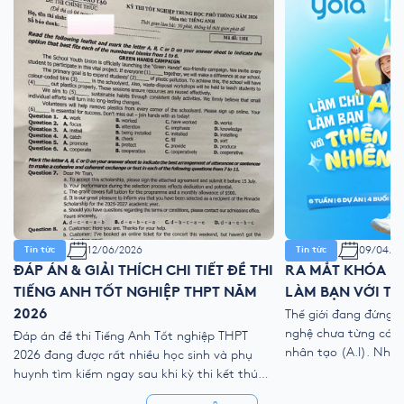
12/06/2026
09/04/2
Tin tức
Tin tức
ĐÁP ÁN & GIẢI THÍCH CHI TIẾT ĐỀ THI
RA MẮT KHÓA HÈ
TIẾNG ANH TỐT NGHIỆP THPT NĂM
LÀM BẠN VỚI TH
2026
Thế giới đang đứng 
nghệ chưa từng có với
Đáp án đề thi Tiếng Anh Tốt nghiệp THPT
nhân tạo (A.I). Như
2026 đang được rất nhiều học sinh và phụ
kỹ thuật số, liệu ch
huynh tìm kiếm ngay sau khi kỳ thi kết thúc.
trẻ “ngắt kết nối” vớ
Để giúp thí sinh nhanh chóng đối chiếu kết