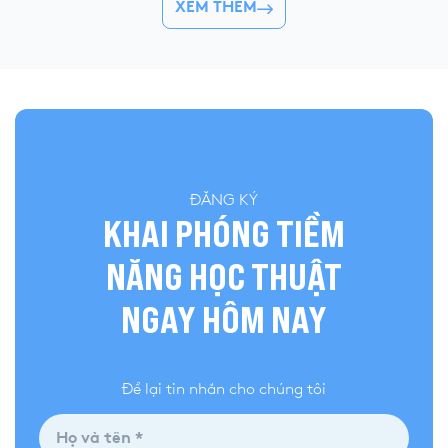
👉 Khóa hè 2026 chí
XEM THÊM
quả và đánh giá bài làm của mình, YOLA cập
nhật đề thi chính thức, đáp án tham […]
ĐĂNG KÝ
KHAI PHÓNG TIỀM
NĂNG HỌC THUẬT
NGAY HÔM NAY
Để lại tin nhắn cho chúng tôi