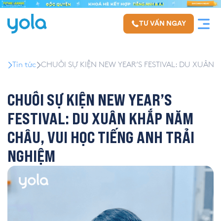
TƯ VẤN NGAY
Tin tức
CHUỖI SỰ KIỆN NEW YEAR’S FESTIVAL: DU XUÂN
CHUỖI SỰ KIỆN NEW YEAR’S
FESTIVAL: DU XUÂN KHẮP NĂM
CHÂU, VUI HỌC TIẾNG ANH TRẢI
NGHIỆM