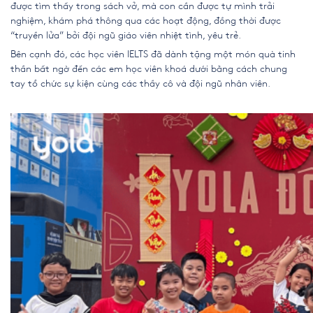
được tìm thấy trong sách vở, mà con cần được tự mình trải
nghiệm, khám phá thông qua các hoạt động, đồng thời được
“truyền lửa” bởi đội ngũ giáo viên nhiệt tình, yêu trẻ.
Bên cạnh đó, các học viên IELTS đã dành tặng một món quà tinh
thần bất ngờ đến các em học viên khoá dưới bằng cách chung
tay tổ chức sự kiện cùng các thầy cô và đội ngũ nhân viên.