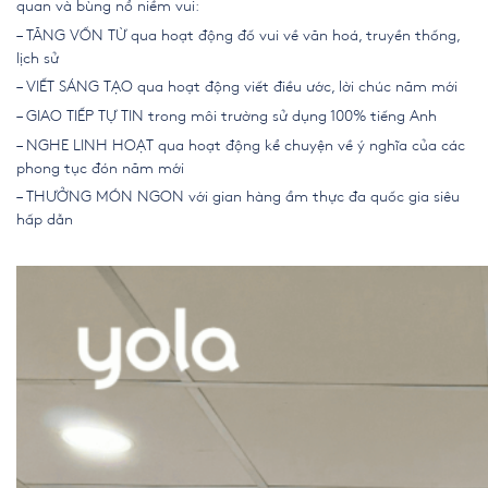
quan và bùng nổ niềm vui:
– TĂNG VỐN TỪ qua hoạt động đố vui về văn hoá, truyền thống,
lịch sử
– VIẾT SÁNG TẠO qua hoạt động viết điều ước, lời chúc năm mới
– GIAO TIẾP TỰ TIN trong môi trường sử dụng 100% tiếng Anh
– NGHE LINH HOẠT qua hoạt động kể chuyện về ý nghĩa của các
phong tục đón năm mới
– THƯỞNG MÓN NGON với gian hàng ẩm thực đa quốc gia siêu
hấp dẫn