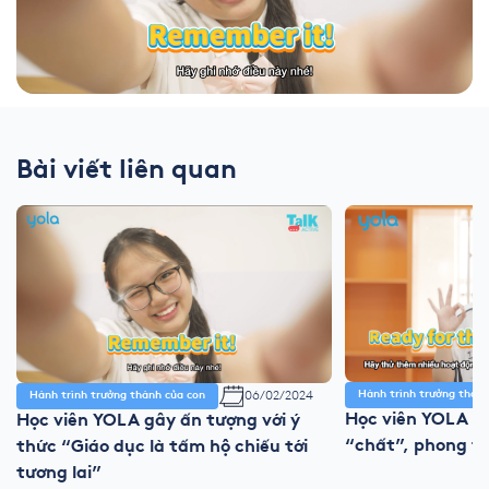
Bài viết liên quan
06/02/2024
Hành trình trưởng thành
Hành trình trưởng thành của con
Học viên YOLA nó
Học viên YOLA gây ấn tượng với ý
“chất”, phong th
thức “Giáo dục là tấm hộ chiếu tới
tương lai”