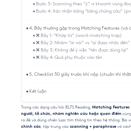
Bước 3: Scanning theo “ý” → khoanh vùng đoạ
Bước 4: Xác nhận bằng “bằng chứng câu” (pro
4. Bẫy thường gặp trong Matching Features (và 
❌ Bẫy 1: “Khớp từ” (word-matching trap)
❌ Bẫy 2: Nhầm “ai nói” vs “ai được nhắc đến”
❌ Bẫy 3: Không để ý việc “tên được dùng lại”
❌ Bẫy 4: Quá phụ thuộc vào tên
5. Checklist 30 giây trước khi nộp (chuẩn thi thậ
Kết luận
Trong các dạng câu hỏi IELTS Reading,
Matching Features
cùng 
người, tổ chức, nhóm nghiên cứu hoặc quan điểm
ra đề và dùng chiến lược tìm thông tin theo hệ thống. Bài 
, tập trung vào
và cách
chính xác
scanning + paraphrase