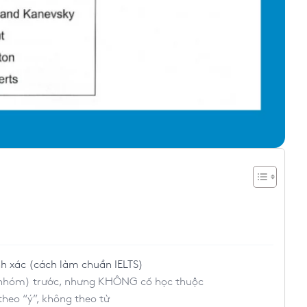
nh xác (cách làm chuẩn IELTS)
i/nhóm) trước, nhưng KHÔNG cố học thuộc
heo “ý”, không theo từ