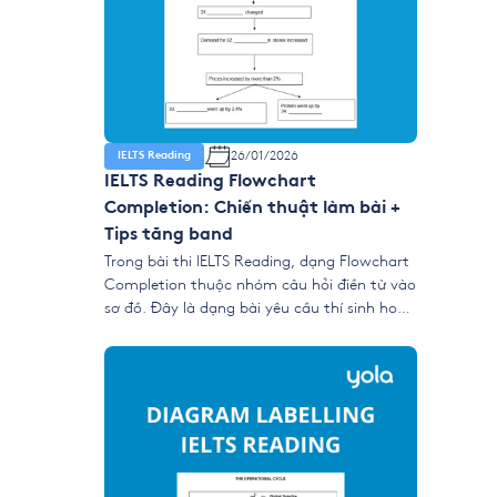
26/01/2026
IELTS Reading
IELTS Reading Flowchart
Completion: Chiến thuật làm bài +
Tips tăng band
Trong bài thi IELTS Reading, dạng Flowchart
Completion thuộc nhóm câu hỏi điền từ vào
sơ đồ. Đây là dạng bài yêu cầu thí sinh hoàn
thành một biểu đồ mô tả quy trình, chuỗi
sự kiện hoặc các bước diễn ra theo thứ tự
thời gian hoặc logic bằng cách lấy từ khóa
từ […]