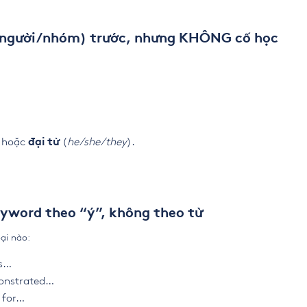
n người/nhóm) trước, nhưng KHÔNG cố học
hoặc
(
he/she/they
).
đại từ
eyword theo “ý”, không theo từ
ại nào:
ts…
monstrated…
 for…