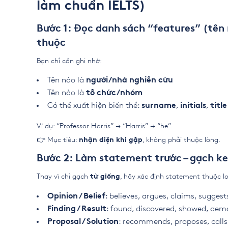
làm chuẩn IELTS)
Bước 1: Đọc danh sách “features” (tê
thuộc
Bạn chỉ cần ghi nhớ:
Tên nào là
người/nhà nghiên cứu
Tên nào là
tổ chức/nhóm
Có thể xuất hiện biến thể:
,
,
surname
initials
title
Ví dụ: “Professor Harris” → “Harris” → “he”.
👉 Mục tiêu:
, không phải thuộc lòng.
nhận diện khi gặp
Bước 2: Làm statement trước – gạch k
Thay vì chỉ gạch
, hãy xác định statement thuộc lo
từ giống
: believes, argues, claims, sugges
Opinion / Belief
: found, discovered, showed, de
Finding / Result
: recommends, proposes, calls
Proposal / Solution