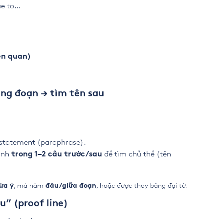
ue to…
ên quan)
ng đoạn → tìm tên sau
statement (paraphrase).
uanh
để tìm chủ thể (tên
trong 1–2 câu trước/sau
, mà nằm
, hoặc được thay bằng đại từ.
ứa ý
đầu/giữa đoạn
” (proof line)