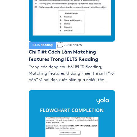
27/01/2026
IELTS Reading
Chi Tiết Cách Làm Matching
Features Trong IELTS Reading
Trong các dạng câu hỏi IELTS Reading,
Matching Features thường khiến thí sinh “rối
não” vì bài đọc xuất hiện quá nhiều tên
người, tổ chức, nhóm nghiên cứu hoặc quan
điểm cùng lúc. Tuy nhiên, đây lại là dạng ăn
điểm nếu bạn hiểu đúng cơ chế ra đề và
dùng chiến lược tìm […]