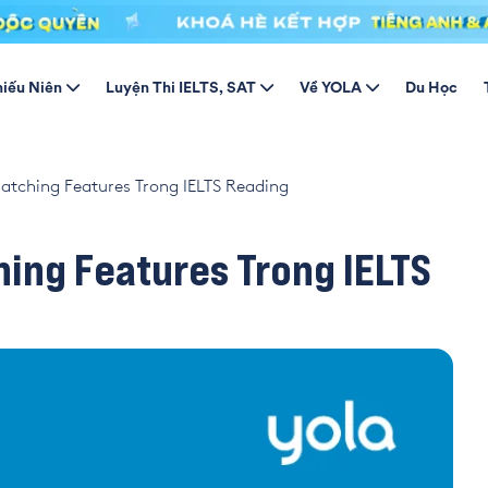
hiếu Niên
Luyện Thi IELTS, SAT
Về YOLA
Du Học
atching Features Trong IELTS Reading
hing Features Trong IELTS