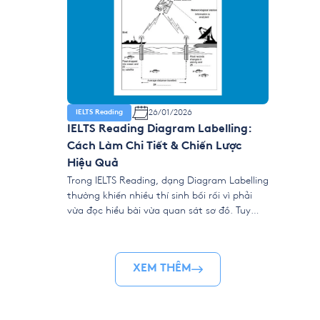
26/01/2026
IELTS Reading
IELTS Reading Diagram Labelling:
Cách Làm Chi Tiết & Chiến Lược
Hiệu Quả
Trong IELTS Reading, dạng Diagram Labelling
thường khiến nhiều thí sinh bối rối vì phải
vừa đọc hiểu bài vừa quan sát sơ đồ. Tuy
nhiên, chỉ cần nắm đúng chiến thuật, đây lại
là dạng bài rất “dễ ăn điểm” vì đáp án luôn
xuất hiện rõ ràng trong văn bản, không hề
XEM THÊM
đánh […]