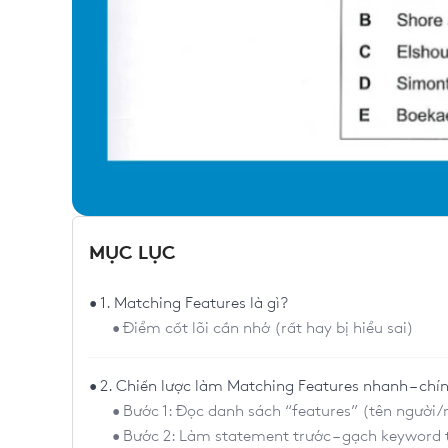
MỤC LỤC
1. Matching Features là gì?
Điểm cốt lõi cần nhớ (rất hay bị hiểu sai)
2. Chiến lược làm Matching Features nhanh – chí
Bước 1: Đọc danh sách “features” (tên ngườ
Bước 2: Làm statement trước – gạch keyword t