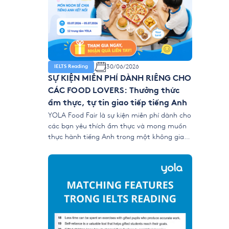
30/06/2026
IELTS Reading
SỰ KIỆN MIỄN PHÍ DÀNH RIÊNG CHO
CÁC FOOD LOVERS: Thưởng thức
ẩm thực, tự tin giao tiếp tiếng Anh
YOLA Food Fair là sự kiện miễn phí dành cho
các bạn yêu thích ẩm thực và mong muốn
thực hành tiếng Anh trong một không gian
gần gũi, vui vẻ và nhiều trải nghiệm tương
tác. Tại sự kiện, học viên có thể mang món
ăn yêu thích đến YOLA, cùng bạn bè thưởng
[…]