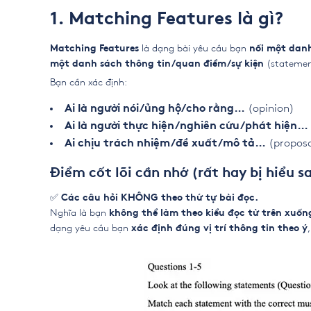
1. Matching Features là gì?
là dạng bài yêu cầu bạn
Matching Features
nối một dan
(statement
một danh sách thông tin/quan điểm/sự kiện
Bạn cần xác định:
(opinion)
Ai là người nói/ủng hộ/cho rằng…
Ai là người thực hiện/nghiên cứu/phát hiện…
(proposa
Ai chịu trách nhiệm/đề xuất/mô tả…
Điểm cốt lõi cần nhớ (rất hay bị hiểu sa
✅
Các câu hỏi KHÔNG theo thứ tự bài đọc.
Nghĩa là bạn
không thể làm theo kiểu đọc từ trên xuốn
dạng yêu cầu bạn
xác định đúng vị trí thông tin theo ý