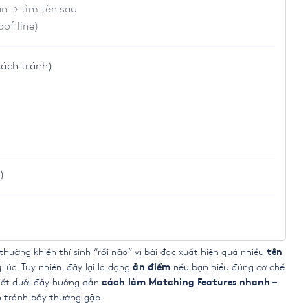
n → tìm tên sau
of line)
cách tránh)
t)
thường khiến thí sinh “rối não” vì bài đọc xuất hiện quá nhiều
tên
lúc. Tuy nhiên, đây lại là dạng
nếu bạn hiểu đúng cơ chế
ăn điểm
viết dưới đây hướng dẫn
cách làm Matching Features nhanh –
 tránh bẫy thường gặp.