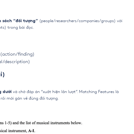
(people/researchers/companies/groups) với
h sách “đối tượng”
s) trong bài đọc.
(action/finding)
l/description)
i)
và chờ đáp án “xuất hiện lần lượt”. Matching Features là
g dưới
, rồi mới gán về đúng đối tượng.