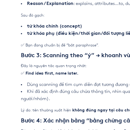
: explains, attributes…to, d
Reason / Explanation
Sau đó gạch:
từ khóa chính (concept)
từ khóa phụ (điều kiện/thời gian/đối tượng li
✅ Bạn đang chuẩn bị để “bắt paraphrase”.
Bước 3: Scanning theo “ý” → khoanh vù
Đây là nguyên tắc quan trọng nhất:
✅
Find idea first, name later.
Dùng scanning để tìm cụm diễn đạt tương đương 
Khi đã xác định đúng câu chứa thông tin, nhìn q
người/nhóm).
Lý do: tên thường xuất hiện
không đúng ngay tại câu ch
Bước 4: Xác nhận bằng “bằng chứng câu