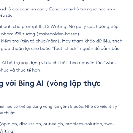
 ích ở giai đoạn lên dàn ý. Công cụ này hỗ trợ người học lên ý
iều sâu:
 nhanh cho prompt IELTS Writing. Nó gợi ý các hướng tiếp
ng nhóm đối tượng (stakeholder-based).
 kiểm tra (tên tổ chức/năm). Hay tham khảo dữ liệu, trích
 giúp thuận lợi cho bước “fact-check” nguồn để đảm bảo
 AI hỗ trợ xây dựng ví dụ chi tiết theo nguyên tắc “who,
phục và thực tế hơn.
g với Bing AI (vòng lặp thực
ười học có thể áp dụng vòng lặp gồm 5 bước. Nhờ đó việc lên ý
ọc thuật.
 (opinion, discussion, outweigh, problem-solution, two-
riting.