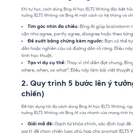
Khi tự học, cách dùng Bing AI học IELTS Writing đặc biệt hữu
tưởng IELTS Writing với Bing AI một cách có hệ thống và ch
: Bing AI giúp brainstorm
Tìm góc nhìn đa chiều
cận như agree, partly agree, disagree hoặc theo từ
Bạn có thể tự
Đề xuất bằng chứng kèm nguồn:
dẫn hoặc nghiên cứu có đường dẫn rõ ràng. Điều này
tính học thuật.
Thay vì chỉ diễn đạt chung, Bing
Tạo ví dụ cụ thể:
where, when, so what”. Điều này làm bài viết thuyết 
2. Quy trình 5 bước lên ý tưởn
chiến)
Để tận dụng tối đa cách dùng Bing AI học IELTS Writing, ng
tưởng IELTS Writing với Bing AI vừa nhanh vừa mang tính h
Gạch từ khóa chính, xác định loại đề
Giải mã đề:
part) để chọn chiến lược phù hợp cho prompt IELTS W