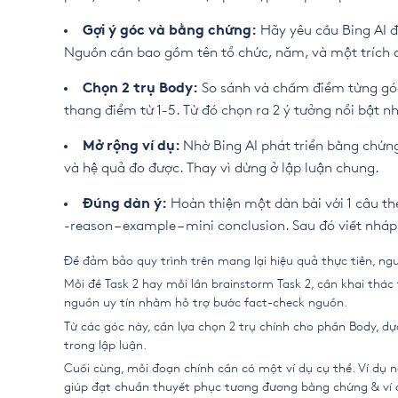
Hãy yêu cầu Bing AI đ
Gợi ý góc và bằng chứng:
Nguồn cần bao gồm tên tổ chức, năm, và một trích 
So sánh và chấm điểm từng góc t
Chọn 2 trụ Body:
thang điểm từ 1-5. Từ đó chọn ra 2 ý tưởng nổi bật nh
Nhờ Bing AI phát triển bằng chứng
Mở rộng ví dụ:
và hệ quả đo được. Thay vì dừng ở lập luận chung.
Hoàn thiện một dàn bài với 1 câu the
Đúng dàn ý:
-reason – example – mini conclusion. Sau đó viết nhá
Để đảm bảo quy trình trên mang lại hiệu quả thực tiễn, ngư
Mỗi đề Task 2 hay mỗi lần brainstorm Task 2, cần khai thác
nguồn uy tín nhằm hỗ trợ bước fact-check nguồn.
Từ các góc này, cần lựa chọn 2 trụ chính cho phần Body, dự
trong lập luận.
Cuối cùng, mỗi đoạn chính cần có một ví dụ cụ thể. Ví dụ n
giúp đạt chuẩn thuyết phục tương đương bằng chứng & ví d