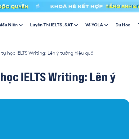
hiếu Niên
Luyện Thi IELTS, SAT
Về YOLA
Du Học
tự học IELTS Writing: Lên ý tưởng hiệu quả
học IELTS Writing: Lên ý