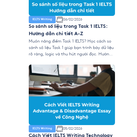
06/02/2026
IELTS Writing
So sánh số liệu trong Task 1 IELTS:
Hướng dẫn chi tiết A-Z
Muốn nâng điểm Task 1 IELTS? Học cách so
sánh số liệu Task 1 giúp bạn trình bày dữ liệu
rõ ràng, logic và thu hút người đọc. Hướng
dẫn này sẽ chỉ ra cách viết chuẩn và dễ áp
dụng. 1. Khi nào trọng tâm là “so sánh số
liệu Task 1”? Trong IELTS […]
05/02/2026
IELTS Writing
Cách Viết IELTS Writing Technology