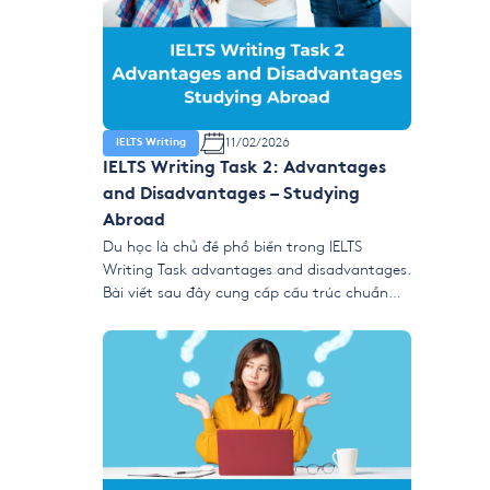
11/02/2026
IELTS Writing
IELTS Writing Task 2: Advantages
and Disadvantages – Studying
Abroad
Du học là chủ đề phổ biến trong IELTS
Writing Task advantages and disadvantages.
Bài viết sau đây cung cấp cấu trúc chuẩn
Task 2, dàn ý, ý tưởng học thuật và từ vựng
trọng điểm giúp bạn viết bài luận chủ đề du
học (studying abroad essay) hiệu quả phù
hợp tiêu chí. 1. […]