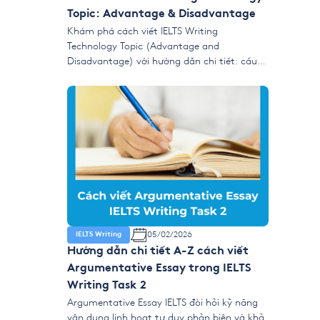
Topic: Advantage & Disadvantage
Khám phá cách viết IELTS Writing
Technology Topic (Advantage and
Disadvantage) với hướng dẫn chi tiết: cấu
trúc bài, ý tưởng phát triển luận điểm và
mẫu ngôn ngữ học thuật. Nâng band điểm
nhanh chóng cho chủ đề Technology essay
IELTS nhờ các mẹo rõ ràng, dễ áp dụng. 1.
Thesis mẫu cho IELTS […]
05/02/2026
IELTS Writing
Hướng dẫn chi tiết A-Z cách viết
Argumentative Essay trong IELTS
Writing Task 2
Argumentative Essay IELTS đòi hỏi kỹ năng
vận dụng linh hoạt tư duy phản biện và khả