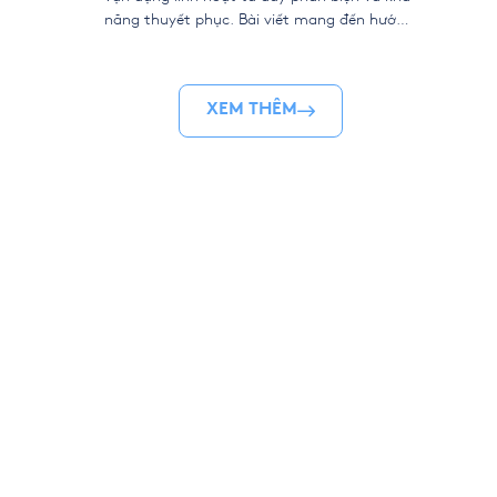
năng thuyết phục. Bài viết mang đến hướng
dẫn cách viết Argumentative Essay Task 2
theo chuẩn học thuật: Xây dựng luận điểm
sắc sảo, định hình thesis chiến lược và vận
XEM THÊM
dụng kỹ thuật phản biện–bác bỏ […]