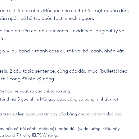
ưa ra 3-5 góc nhìn. Mỗi góc nên có ít nhất một nguồn dẫn.
dẫn ngắn để hỗ trợ bước fact-check nguồn.
heo ba tiêu chí như relevance – evidence – originality với
ất.
 & ví dụ band 7 thành case cụ thể với bối cảnh, nhân vật
sis, 2 câu topic sentence, cùng các đầu mục (bullet): idea
p thủ công để rèn kỹ năng.
ời học nên đặt ra các chỉ số rõ ràng.
 tối thiểu 5 góc nhìn. Mỗi góc được củng cố bằng ít nhất một
a trên sự liên quan, độ tin cậy của bằng chứng và tính độc đáo
ày nên có bối cảnh, nhân vật, hoặc dữ liệu đo lường. Điều này
ụ band 7 trong IELTS Writing.