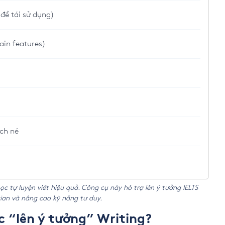
để tái sử dụng)
ain features)
ách né
c tự luyện viết hiệu quả. Công cụ này hỗ trợ lên ý tưởng IELTS
i gian và nâng cao kỹ năng tư duy.
ớc “lên ý tưởng” Writing?