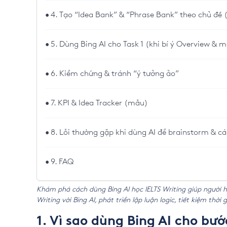
4. Tạo “Idea Bank” & “Phrase Bank” theo chủ đề (
5. Dùng Bing AI cho Task 1 (khi bí ý Overview & m
6. Kiểm chứng & tránh “ý tưởng ảo”
7. KPI & Idea Tracker (mẫu)
8. Lỗi thường gặp khi dùng AI để brainstorm & c
9. FAQ
Khám phá cách dùng Bing AI học IELTS Writing giúp người họ
Writing với Bing AI, phát triển lập luận logic, tiết kiệm thờ
1. Vì sao dùng Bing AI cho bư