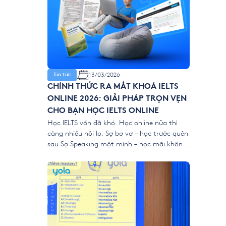
13/03/2026
Tin tức
CHÍNH THỨC RA MẮT KHOÁ IELTS
ONLINE 2026: GIẢI PHÁP TRỌN VẸN
CHO BẠN HỌC IELTS ONLINE
Học IELTS vốn đã khó. Học online nữa thì
càng nhiều nỗi lo: Sợ bơ vơ – học trước quên
sau Sợ Speaking một mình – học mãi không
tiến bộ Dựa trên chính nỗi lo khi học IELTS từ
xa, YOLA chính thức mang đến khoá IELTS
Online 2026 với 4 nâng cấp đỉnh […]