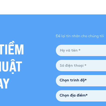
Để lại tin nhắn cho chúng tôi
TIỀM
HUẬT
AY
Chọn trình độ*
Chọn địa điểm*