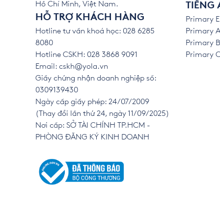
Hồ Chí Minh, Việt Nam.
TIẾNG 
HỖ TRỢ KHÁCH HÀNG
Primary E
Hotline tư vấn khoá học: 028 6285
Primary A
8080
Primary B
Hotline CSKH: 028 3868 9091
Primary C 
Email:
cskh@yola.vn
Giấy chứng nhận doanh nghiệp số:
0309139430
Ngày cấp giấy phép: 24/07/2009
(Thay đổi lần thứ 24, ngày 11/09/2025)
Nơi cấp: SỞ TÀI CHÍNH TP.HCM -
PHÒNG ĐĂNG KÝ KINH DOANH