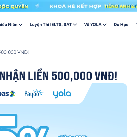
hiếu Niên
Luyện Thi IELTS, SAT
Về YOLA
Du Học
00,000 VNĐ!
 NHẬN LIỀN 500,000 VNĐ!