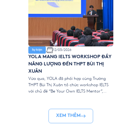
12/03/2026
Sự kiện
YOLA MANG IELTS WORKSHOP ĐẦY
NĂNG LƯỢNG ĐẾN THPT BÙI THỊ
XUÂN
Vừa qua, YOLA đã phối hợp cùng Trường
THPT Bùi Thị Xuân tổ chức workshop IELTS
với chủ đề “Be Your Own IELTS Mentor”,
mang đến một không gian học tập năng
động và giàu tính tương tác cho các bạn
học sinh. Khác với những buổi workshop học
XEM THÊM
thuật thường chỉ xoay quanh lý […]