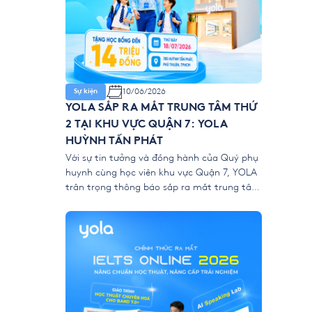
10/06/2026
Sự kiện
YOLA SẮP RA MẮT TRUNG TÂM THỨ
2 TẠI KHU VỰC QUẬN 7: YOLA
HUỲNH TẤN PHÁT
Với sự tin tưởng và đồng hành của Quý phụ
huynh cùng học viên khu vực Quận 7, YOLA
trân trọng thông báo sắp ra mắt trung tâm
mới: YOLA Huỳnh Tấn Phát. Đây là bước mở
rộng nhằm mang môi trường học chuẩn
quốc tế và phương pháp giảng dạy hiện đại
đến gần […]