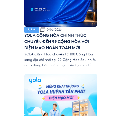
10/06/2026
Sự kiện
YOLA CỘNG HÒA CHÍNH THỨC
CHUYỂN ĐẾN 99 CỘNG HÒA VỚI
DIỆN MẠO HOÀN TOÀN MỚI
YOLA Cộng Hòa chuyển từ 100 Cộng Hòa
sang địa chỉ mới tại 99 Cộng Hòa Sau nhiều
năm đồng hành cùng học viên tại địa chỉ
100 Cộng Hòa, phường Tân Sơn Nhất,
TP.HCM, YOLA Cộng Hòa chính thức chuyển
sang “ngôi nhà mới” tại: 📍 99 Cộng Hòa,
phường Tân Sơn Nhất, TP.HCM […]