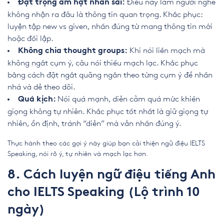
Điều này làm người nghe
Đặt trọng âm hạt nhân sai:
không nhận ra đâu là thông tin quan trọng. Khắc phục:
luyện tập new vs given, nhấn đúng từ mang thông tin mới
hoặc đối lập.
Khi nói liền mạch mà
Không chia thought groups:
không ngắt cụm ý, câu nói thiếu mạch lạc. Khắc phục
bằng cách đặt ngắt quãng ngắn theo từng cụm ý để nhấn
nhá và dễ theo dõi.
Nói quá mạnh, diễn cảm quá mức khiến
Quá kịch:
giọng không tự nhiên. Khắc phục tốt nhất là giữ giọng tự
nhiên, ổn định, tránh “diễn” mà vẫn nhấn đúng ý.
Thực hành theo các gợi ý này giúp bạn cải thiện ngữ điệu IELTS
Speaking, nói rõ ý, tự nhiên và mạch lạc hơn.
8. Cách luyện ngữ điệu tiếng Anh
cho IELTS Speaking (Lộ trình 10
ngày)