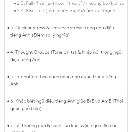
2.3. Fall–Rise (↘↗) – còn “treo ý” / nhượng bộ / lịch sự
2.4. Rise–Fall (↗↘) – nhấn mạnh/cảm xúc mạnh
3. Nuclear stress & sentence stress trong ngữ điệu
tiếng Anh (Điểm rơi ý nghĩa)
4. Thought Groups (Tone Units) & Nhịp nói trong ngữ
điệu tiếng Anh
5. Intonation theo chức năng ngữ dụng trong tiếng
Anh
6. Khác biệt ngữ điệu tiếng Anh giữa BrE và AmE (Thói
quen phổ biến)
7. Lỗi thường gặp & cách sửa khi luyện ngữ điệu cho