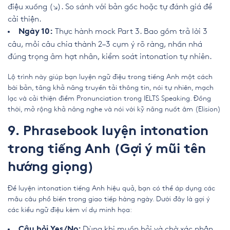
điệu xuống (↘). So sánh với bản gốc hoặc tự đánh giá để
cải thiện.
Thực hành mock Part 3. Bao gồm trả lời 3
Ngày 10:
câu, mỗi câu chia thành 2–3 cụm ý rõ ràng, nhấn nhá
đúng trọng âm hạt nhân, kiểm soát intonation tự nhiên.
Lộ trình này giúp bạn luyện ngữ điệu trong tiếng Anh một cách
bài bản, tăng khả năng truyền tải thông tin, nói tự nhiên, mạch
lạc và cải thiện điểm Pronunciation trong IELTS Speaking. Đồng
thời, mở rộng khả năng nghe và nói với kỹ năng nuốt âm (Elision)
9. Phrasebook luyện intonation
trong tiếng Anh (Gợi ý mũi tên
hướng giọng)
Để luyện intonation tiếng Anh hiệu quả, bạn có thể áp dụng các
mẫu câu phổ biến trong giao tiếp hàng ngày. Dưới đây là gợi ý
các kiểu ngữ điệu kèm ví dụ minh họa:
Dùng khi muốn hỏi và chờ xác nhận,
Câu hỏi Yes/No: