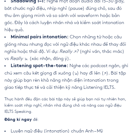
Nghe một đoạn audio dài 15–30 giây,
Shadowing 1–1:
bắt chước ngữ điệu, nhịp nghỉ (pause) đúng chỗ, sau đó
thu âm giọng mình và so sánh với waveform hoặc bản
gốc. Đây là cách luyện nhấn nhá và kiểm soát intonation
hiệu quả.
Chọn những từ hoặc câu
Minimal pairs intonation:
giống nhau nhưng đọc với ngữ điệu khác nhau để thay đổi
nghĩa hoặc thái độ. Ví dụ:
Really ↗?
(nghi vấn, thắc mắc)
vs
Really ↘.
(xác nhận, đồng ý).
Nghe các podcast ngắn, ghi
Listening spot-the-tone:
chú xem câu kết giọng đi xuống (↘) hay đi lên (↗). Bài tập
này giúp bạn rèn khả năng nhận diện intonation trong
giao tiếp thực tế và cải thiện kỹ năng Listening IELTS.
Thực hành đều đặn các bài tập này sẽ giúp bạn nói tự nhiên hơn,
kiểm soát nhịp nghỉ, nhấn nhá đúng chỗ và nâng cao ngữ điệu
IELTS Speaking.
để:
Đăng kí ngay
Luyện ngữ điệu (intonation) chuẩn Anh – Mỹ