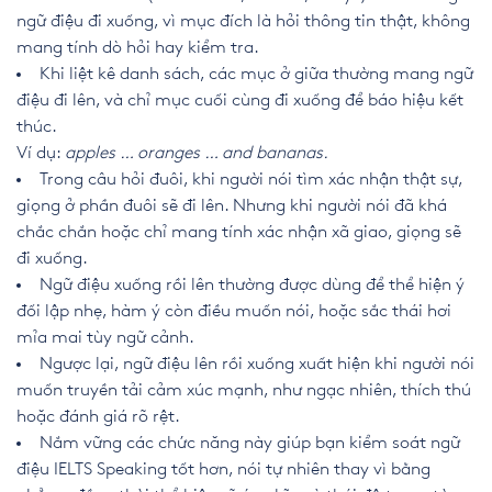
ngữ điệu đi xuống, vì mục đích là hỏi thông tin thật, không
mang tính dò hỏi hay kiểm tra.
Khi liệt kê danh sách, các mục ở giữa thường mang ngữ
điệu đi lên, và chỉ mục cuối cùng đi xuống để báo hiệu kết
thúc.
Ví dụ:
apples … oranges … and bananas.
Trong câu hỏi đuôi, khi người nói tìm xác nhận thật sự,
giọng ở phần đuôi sẽ đi lên. Nhưng khi người nói đã khá
chắc chắn hoặc chỉ mang tính xác nhận xã giao, giọng sẽ
đi xuống.
Ngữ điệu xuống rồi lên thường được dùng để thể hiện ý
đối lập nhẹ, hàm ý còn điều muốn nói, hoặc sắc thái hơi
mỉa mai tùy ngữ cảnh.
Ngược lại, ngữ điệu lên rồi xuống xuất hiện khi người nói
muốn truyền tải cảm xúc mạnh, như ngạc nhiên, thích thú
hoặc đánh giá rõ rệt.
Nắm vững các chức năng này giúp bạn kiểm soát ngữ
điệu IELTS Speaking tốt hơn, nói tự nhiên thay vì bằng