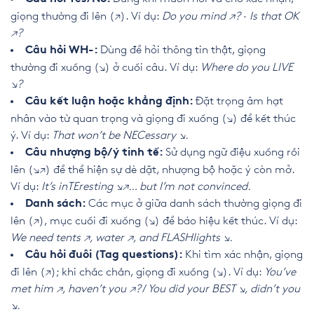
giọng thường đi lên (↗). Ví dụ:
Do you mind ↗?
·
Is that OK
↗?
Dùng để hỏi thông tin thật, giọng
Câu hỏi WH-:
thường đi xuống (↘) ở cuối câu. Ví dụ:
Where do you LIVE
↘?
Đặt trọng âm hạt
Câu kết luận hoặc khẳng định:
nhân vào từ quan trọng và giọng đi xuống (↘) để kết thúc
ý. Ví dụ:
That won’t be NECessary ↘.
Sử dụng ngữ điệu xuống rồi
Câu nhượng bộ/ý tinh tế:
lên (↘↗) để thể hiện sự dè dặt, nhượng bộ hoặc ý còn mở.
Ví dụ:
It’s inTEresting ↘↗… but I’m not convinced.
Các mục ở giữa danh sách thường giọng đi
Danh sách:
lên (↗), mục cuối đi xuống (↘) để báo hiệu kết thúc. Ví dụ:
We need tents ↗, water ↗, and FLASHlights ↘.
Khi tìm xác nhận, giọng
Câu hỏi đuôi (Tag questions):
đi lên (↗); khi chắc chắn, giọng đi xuống (↘). Ví dụ:
You’ve
met him ↗, haven’t you ↗?
/
You did your BEST ↘, didn’t you
↘.