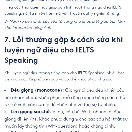
Hiểu các thói quen này giúp bạn linh hoạt trong ngữ điệu IELTS
Speaking, nói tự nhiên hơn mà vẫn truyền đạt ý nghĩa rõ ràng.
2- Nắm rõ bản chất các yếu tố cũng như khác biệt giúp bạn làm
chủ intonation tiếng Anh
7. Lỗi thường gặp & cách sửa khi
luyện ngữ điệu cho IELTS
Speaking
Khi luyện ngữ điệu trong tiếng Anh cho IELTS Speaking, nhiều học
viên gặp các lỗi phổ biến sau và có thể khắc phục như sau:
Giọng nói đều đều khiến câu
Đều giọng (monotone):
nói nhàm chán. Khắc phục: mở rộng range bằng cách thử
↘ / ↗ ở cuối các cụm ý để nhấn nhá và tạo sự tự nhiên.
Ví dụ, câu hỏi WH- nhưng lại đọc
Lên giọng sai chỗ:
giọng đi lên (↗). Khắc phục: dùng ↘ cho các câu hỏi thật sự
muốn lấy thông tin (WH-question) hoặc khẳng định.