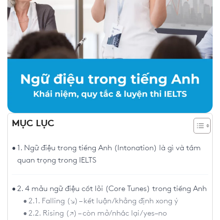
MỤC LỤC
1. Ngữ điệu trong tiếng Anh (Intonation) là gì và tầm
quan trọng trong IELTS
2. 4 mẫu ngữ điệu cốt lõi (Core Tunes) trong tiếng Anh
2.1. Falling (↘) – kết luận/khẳng định xong ý
2.2. Rising (↗) – còn mở/nhắc lại/yes–no