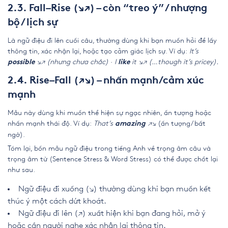
2.3. Fall–Rise (↘↗) – còn “treo ý” / nhượng
bộ / lịch sự
Là ngữ điệu đi lên cuối câu, thường dùng khi bạn muốn hỏi để lấy
thông tin, xác nhận lại, hoặc tạo cảm giác lịch sự. Ví dụ:
It’s
↘↗ (nhưng chưa chắc)
·
I
it ↘↗ (…though it’s pricey).
possible
like
2.4. Rise–Fall (↗↘) – nhấn mạnh/cảm xúc
mạnh
Mẫu này dùng khi muốn thể hiện sự ngạc nhiên, ấn tượng hoặc
nhấn mạnh thái độ. Ví dụ:
That’s
↗↘
(ấn tượng/bất
amazing
ngờ).
Tóm lại, bốn mẫu ngữ điệu trong tiếng Anh về trọng âm câu và
trọng âm từ (Sentence Stress & Word Stress) có thể được chốt lại
như sau.
Ngữ điệu đi xuống (↘) thường dùng khi bạn muốn kết
thúc ý một cách dứt khoát.
Ngữ điệu đi lên (↗) xuất hiện khi bạn đang hỏi, mở ý
hoặc cần người nghe xác nhận lại thông tin.