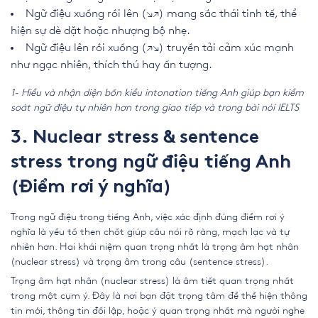
Ngữ điệu xuống rồi lên (↘↗) mang sắc thái tinh tế, thể
hiện sự dè dặt hoặc nhượng bộ nhẹ.
Ngữ điệu lên rồi xuống (↗↘) truyền tải cảm xúc mạnh
như ngạc nhiên, thích thú hay ấn tượng.
1- Hiểu và nhận diện bốn kiểu intonation tiếng Anh giúp bạn kiểm
soát ngữ điệu tự nhiên hơn trong giao tiếp và trong bài nói IELTS
3. Nuclear stress & sentence
stress trong ngữ điệu tiếng Anh
(Điểm rơi ý nghĩa)
Trong ngữ điệu trong tiếng Anh, việc xác định đúng điểm rơi ý
nghĩa là yếu tố then chốt giúp câu nói rõ ràng, mạch lạc và tự
nhiên hơn. Hai khái niệm quan trọng nhất là trọng âm hạt nhân
(nuclear stress) và trọng âm trong câu (sentence stress).
Trọng âm hạt nhân (nuclear stress) là âm tiết quan trọng nhất
trong một cụm ý. Đây là nơi bạn đặt trọng tâm để thể hiện thông
tin mới, thông tin đối lập, hoặc ý quan trọng nhất mà người nghe