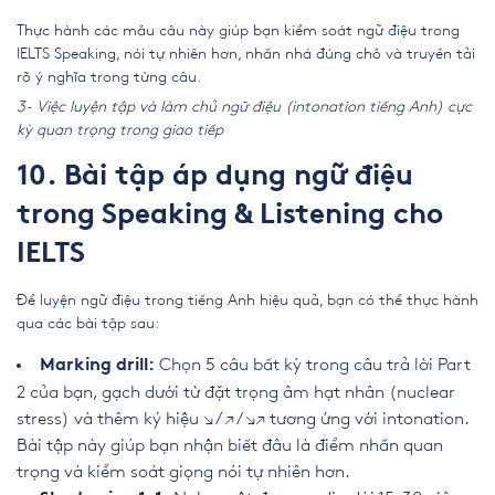
Thực hành các mẫu câu này giúp bạn kiểm soát ngữ điệu trong
IELTS Speaking, nói tự nhiên hơn, nhấn nhá đúng chỗ và truyền tải
rõ ý nghĩa trong từng câu.
3- Việc luyện tập và làm chủ ngữ điệu (intonation tiếng Anh) cực
kỳ quan trọng trong giao tiếp
10. Bài tập áp dụng ngữ điệu
trong Speaking & Listening cho
IELTS
Để luyện ngữ điệu trong tiếng Anh hiệu quả, bạn có thể thực hành
qua các bài tập sau:
Chọn 5 câu bất kỳ trong câu trả lời Part
Marking drill:
2 của bạn, gạch dưới từ đặt trọng âm hạt nhân (nuclear
stress) và thêm ký hiệu ↘ / ↗ / ↘↗ tương ứng với intonation.
Bài tập này giúp bạn nhận biết đâu là điểm nhấn quan
trọng và kiểm soát giọng nói tự nhiên hơn.