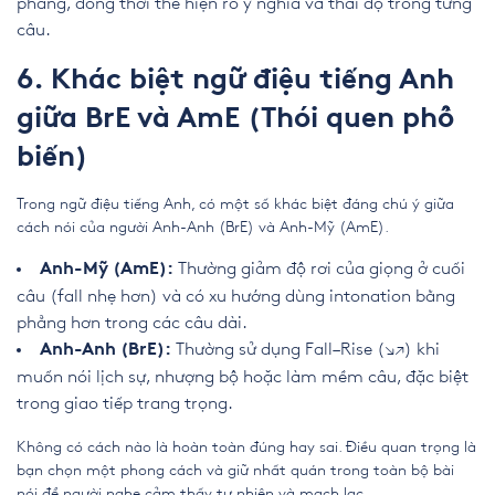
phẳng, đồng thời thể hiện rõ ý nghĩa và thái độ trong từng
câu.
6. Khác biệt ngữ điệu tiếng Anh
giữa BrE và AmE (Thói quen phổ
biến)
Trong ngữ điệu tiếng Anh, có một số khác biệt đáng chú ý giữa
cách nói của người Anh-Anh (BrE) và Anh-Mỹ (AmE).
Thường giảm độ rơi của giọng ở cuối
Anh-Mỹ (AmE):
câu (fall nhẹ hơn) và có xu hướng dùng intonation bằng
phẳng hơn trong các câu dài.
Thường sử dụng Fall–Rise (↘↗) khi
Anh-Anh (BrE):
muốn nói lịch sự, nhượng bộ hoặc làm mềm câu, đặc biệt
trong giao tiếp trang trọng.
Không có cách nào là hoàn toàn đúng hay sai. Điều quan trọng là
bạn chọn một phong cách và giữ nhất quán trong toàn bộ bài
nói để người nghe cảm thấy tự nhiên và mạch lạc.