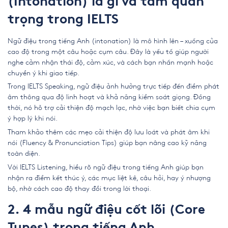
(Intonation) là gì và tầm quan
trọng trong IELTS
Ngữ điệu trong tiếng Anh (intonation) là mô hình lên – xuống của
cao độ trong một câu hoặc cụm câu. Đây là yếu tố giúp người
nghe cảm nhận thái độ, cảm xúc, và cách bạn nhấn mạnh hoặc
chuyển ý khi giao tiếp.
Trong IELTS Speaking, ngữ điệu ảnh hưởng trực tiếp đến điểm phát
âm thông qua độ linh hoạt và khả năng kiểm soát giọng. Đồng
thời, nó hỗ trợ cải thiện độ mạch lạc, nhờ việc bạn biết chia cụm
ý hợp lý khi nói.
Tham khảo thêm các mẹo cải thiện độ lưu loát và phát âm khi
nói (Fluency & Pronunciation Tips) giúp bạn nâng cao kỹ năng
toàn diện.
Với IELTS Listening, hiểu rõ ngữ điệu trong tiếng Anh giúp bạn
nhận ra điểm kết thúc ý, các mục liệt kê, câu hỏi, hay ý nhượng
bộ, nhờ cách cao độ thay đổi trong lời thoại.
2. 4 mẫu ngữ điệu cốt lõi (Core