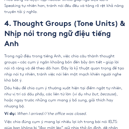
Speaking tự nhiên hơn, tránh nói đều đều và tăng rõ rệt khả năng
truyền tải ý nghĩa.
4. Thought Groups (Tone Units) &
Nhịp nói trong ngữ điệu tiếng
Anh
Trong ngữ điệu trong tiếng Anh, việc chia câu thành thought
groups – các cụm ý ngắn khoảng bốn đến bảy âm tiết – giúp lời
nói rõ ràng và dễ theo dõi hơn. Đây là kỹ thuật quan trọng để tạo
nhịp nói tự nhiên, tránh việc nói liền một mạch khiến người nghe
khó bắt ý.
Dấu hiệu để chia cụm ý thường xuất hiện tại điểm ngắt tự nhiên,
như vị trí có dấu phẩy, các liên từ lớn (ví dụ như
but
,
because
),
hoặc ngay trước những cụm mang ý bổ sung, giải thích hay
nhượng bộ.
When I arrived // the office was closed.
Ví dụ:
Việc chia đúng cụm ý mang lại nhiều lợi ích trong bài nói IELTS:
giúp bạn không bị “đọc một lèo”, giữ nhịp thở ổn định, dễ nhấn