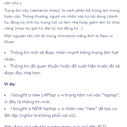
cần chú ý.
Trọng âm câu (sentence stress) là cách phân bổ trọng âm trong
toàn câu. Thông thường, người nói nhấn vào từ nội dung (danh
từ, động từ, tính từ, trạng từ) và làm nhẹ hoặc giảm âm từ chức
năng (mạo từ, giới từ, đại từ, trợ động từ…).
Một nguyên tắc cốt lõi trong intonation tiếng Anh là New vs.
Given:
Thông tin mới sẽ được nhấn mạnh bằng trọng âm hạt
nhân.
Thông tin đã quen thuộc hoặc đã xuất hiện trước đó sẽ
được đọc nhẹ hơn.
Ví dụ:
I bought a new LAPtop ↘
→ trọng tâm rơi vào “laptop”,
vì đây là thông tin mới.
I bought a NEW laptop ↘
→ nhấn vào “new” để tạo sự
đối lập (nghĩa là không phải cái cũ).
Hiểu đúng và luyện tập nuclear stress giúp ngữ điệu IELTS