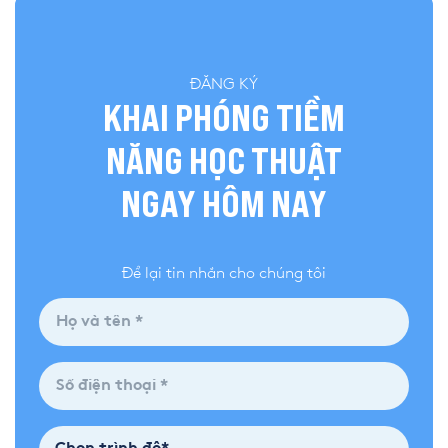
ĐĂNG KÝ
KHAI PHÓNG TIỀM
NĂNG HỌC THUẬT
NGAY HÔM NAY
Để lại tin nhắn cho chúng tôi