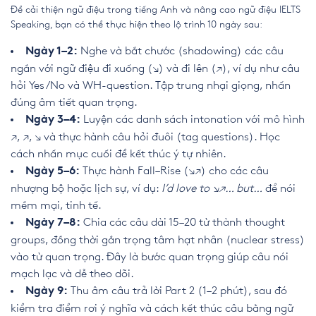
Để cải thiện ngữ điệu trong tiếng Anh và nâng cao ngữ điệu IELTS
Speaking, bạn có thể thực hiện theo lộ trình 10 ngày sau:
Nghe và bắt chước (shadowing) các câu
Ngày 1–2:
ngắn với ngữ điệu đi xuống (↘) và đi lên (↗), ví dụ như câu
hỏi Yes/No và WH-question. Tập trung nhại giọng, nhấn
đúng âm tiết quan trọng.
Luyện các danh sách intonation với mô hình
Ngày 3–4:
↗, ↗, ↘ và thực hành câu hỏi đuôi (tag questions). Học
cách nhấn mục cuối để kết thúc ý tự nhiên.
Thực hành Fall–Rise (↘↗) cho các câu
Ngày 5–6:
nhượng bộ hoặc lịch sự, ví dụ:
I’d love to ↘↗… but…
để nói
mềm mại, tinh tế.
Chia các câu dài 15–20 từ thành thought
Ngày 7–8:
groups, đồng thời gắn trọng tâm hạt nhân (nuclear stress)
vào từ quan trọng. Đây là bước quan trọng giúp câu nói
mạch lạc và dễ theo dõi.
Thu âm câu trả lời Part 2 (1–2 phút), sau đó
Ngày 9:
kiểm tra điểm rơi ý nghĩa và cách kết thúc câu bằng ngữ