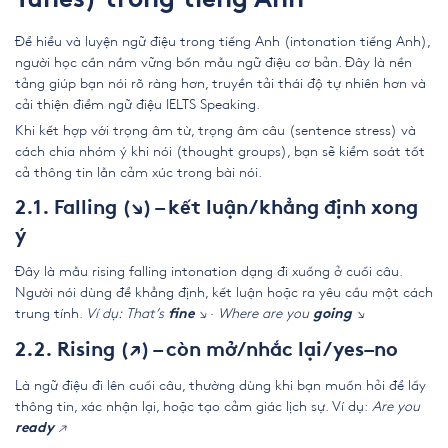
Tunes) trong tiếng Anh
Để hiểu và luyện ngữ điệu trong tiếng Anh (intonation tiếng Anh),
người học cần nắm vững bốn mẫu ngữ điệu cơ bản. Đây là nền
tảng giúp bạn nói rõ ràng hơn, truyền tải thái độ tự nhiên hơn và
cải thiện điểm ngữ điệu IELTS Speaking.
Khi kết hợp với trọng âm từ, trọng âm câu (sentence stress) và
cách chia nhóm ý khi nói (thought groups), bạn sẽ kiểm soát tốt
cả thông tin lẫn cảm xúc trong bài nói.
2.1. Falling (↘) – kết luận/khẳng định xong
ý
Đây là mẫu rising falling intonation dạng đi xuống ở cuối câu.
Người nói dùng để khẳng định, kết luận hoặc ra yêu cầu một cách
trung tính.
Ví dụ:
That’s
↘
·
Where are you
↘
fine
going
2.2. Rising (↗) – còn mở/nhắc lại/yes–no
Là ngữ điệu đi lên cuối câu, thường dùng khi bạn muốn hỏi để lấy
thông tin, xác nhận lại, hoặc tạo cảm giác lịch sự. Ví dụ:
Are you
↗
ready