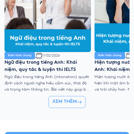
11/02/2026
1
Kiến thức chung
Kiến thức chung
Ngữ điệu trong tiếng Anh: Khái
Hiện tượng nuốt
niệm, quy tắc & luyện thi IELTS
Anh: Khái niệm, 
Ngữ điệu trong tiếng Anh (intonation) quyết
Hiện tượng nuốt âm 
định cách người nghe hiểu cảm xúc, thái độ
hiện khi một âm bị lư
và trọng tâm thông tin. Bài viết này giúp bạn
và trôi chảy hơn. Hi
nắm rõ ngữ điệu lên xuống, trọng âm chính,
kỹ thuật nối âm, đồ
XEM THÊM
nhóm ý và cách áp dụng vào IELTS Speaking
âm nhẹ giúp bạn cải
để nói tự nhiên, mạch lạc và dễ đạt điểm
nói, đặc biệt trong I
cao. […]