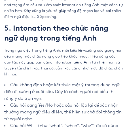
nhá trọng âm câu và kiểm soát intonation tiếng Anh một cách tự
nhiên hơn. Đây cũng là yếu tố giúp tăng độ mạch lạc và cải thiện
điểm ngữ điệu IELTS Speaking.
5. Intonation theo chức năng
ngữ dụng trong tiếng Anh
Trong ngữ điệu trong tiếng Anh, mỗi kiểu lên–xuống của giọng nói
đều mang một chức năng giao tiếp khác nhau. Hiểu đúng các
quy tắc này giúp bạn dùng intonation tiếng Anh tự nhiên hơn và
truyền tải chính xác thái độ, cảm xúc cũng như mức độ chắc chắn
khi nói.
Câu khẳng định hoặc kết thúc một ý thường dùng ngữ
điệu đi xuống ở cuối câu. Đây là cách người nói biểu thị
rằng ý đã trọn vẹn.
Câu hỏi dạng Yes/No hoặc câu hỏi lặp lại để xác nhận
thường mang ngữ điệu đi lên, thể hiện sự chờ đợi thông tin
từ người nghe.
Câu hỏi WH- (như “what”, “when”, “why”) đa số dùng