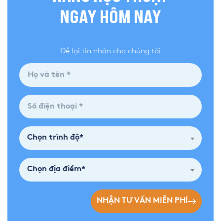
NGAY HÔM NAY
Để lại tin nhắn cho chúng tôi
Chọn trình độ*
Chọn địa điểm*
NHẬN TƯ VẤN MIỄN PHÍ