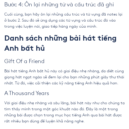
Bước 4: Ôn lại những từ và cấu trúc đã ghi
Cuối cùng, bạn hãy ôn lại những cấu trúc và từ vựng đã notes lại
ở bước 2. Sau đó sẽ ứng dụng các từ vựng và cấu trúc đó vào
trong việc luyện nói, giao tiếp hàng ngày của mình.
Danh sách những bài hát tiếng
Anh bất hủ
Gift Of a Friend
Bài hát tiếng Anh bất hủ
này có giai điệu nhẹ nhàng, da diết cùng
giọng hát ngọt ngào sẽ đem lại cho bạn những phút giây thư thái
nhất. Từ đó, việc cải thiện các kỹ năng tiếng Anh hiệu quả hơn.
A Thousand Years
Với giai điệu nhẹ nhàng và sâu lắng, bài hát này như cho chúng ta
tìm thấy mình trong một góc khuất nào đó. Đây là một trong
những bài được chọn trong mục học tiếng Anh qua bài hát được
rất nhiều bạn dùng để luyện khả năng nghe.