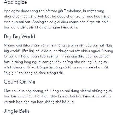
Apologize
Apologize được sáng tác bởi tác giả Timbaland, là một trong
những bài hát tiếng Anh bất hủ
được chọn trong mục học tiếng
Anh qua bài hát. Apologize có giai điệu chậm nên được rất nhiều
bạn dùng để luyện khả năng nghe tiếng Anh.
Big Big World
Những giai điệu chậm rãi, nhẹ nhàng và bình yên của bài hát “Big
big world” (Emilia) có lẽ đã quen thuộc với rất nhiều người. Nhưng
lời bài lại không hoàn toàn yên bình như giai điệu của nó. Lời bài
hát là tiếng lòng người con gái đầy những nhớ nhung khi người
mình thương rời xa. Cô gái ấy càng cố tỏ ra mạnh mẽ như một
“big girl” thì càng cô đơn, trống trải.
Count On Me
Một ca khúc nhẹ nhàng, sâu lắng có nội dung viết về những người
bạn bên nhau lúc khó khăn. Đây là một
bài hát tiếng Anh bất hủ
về tình bạn đẹp mà bạn không thể bỏ qua.
Jingle Bells