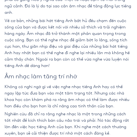
ngữ cảnh. Đó là lý do tại sao cần âm nhạc để tăng động lực tiếng
anh.
Về cơ bản,
những bài hát tiếng Anh bất hủ
đều chạm đến cuộc
sống của bạn và được kết nối với nhiều sở thích và trải nghiệm
hàng ngày. Âm nhạc đã trở thành một phần quan trọng trong
cuộc sống. Bạn có thể nghe nhạc để giảm bớt lo lắng, sống tích
cực hơn, thư giãn nhịp điệu và giai điệu của những bài hát tiếng
Anh hay nhất bạn có thể nghe đi nghe lại nhiều lần mà không hề
cảm thấy chán. Ngoài ra bạn còn có thể vừa nghe vừa
luyện nói
tiếng Anh
dễ dàng hơn!
Âm nhạc làm tăng trí nhớ
Không có nghi ngờ gì về việc nghe nhạc tiếng Anh hay có thể
ngay lập tức đưa bạn vào một tâm trạng tốt. Nhưng các nhà
khoa học còn khám phá ra rằng âm nhạc có thể làm được nhiều
hơn điều cho bạn hơn là chỉ nâng cao tinh thần của bạn.
Nghiên cứu đã chỉ ra rằng nghe nhạc là một trong những cách
tốt nhất để kích thích bán cầu não trái và phải. Nó tác động rất
lớn đến việc
học tiếng Anh
của bạn. Khi nghe một cách thường
xuyên, bạn sẽ cải thiện được trí nhớ một cách đáng kể.