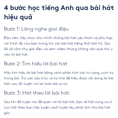
4 bước học tiếng Anh qua bài hát
hiệu quả
Bước 1: Lắng nghe giai điệu
Đầu tiên, hãy chọn cho mình những bài hát yêu thích và phù hợp
với trình độ của bạn trong list
các bài hát tiếng Anh bất hủ
. Sau
đó sẽ cảm thụ giai điệu và xem video nhưng không cần quá chú ý
vào lời bài hát.
Bước 2: Tìm hiểu lời bài hát
Hãy tìm hiểu lời bài hát bằng cách phân tích các từ vựng, cụm từ
trong bài. Tra các cấu trúc và từ mới để hiểu được nội dung lời bài
hát, sau đó luyện nói lại toàn bộ ca từ.
Bước 3: Hát theo lời bài hát
Sau khi đã luyện nói để quen với lời bài hát, bạn sẽ hát cùng ca sĩ.
Lúc hát theo bạn hãy luyện cách luyến láy, phát âm như bài hát
gốc.