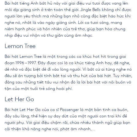
Bài hát tiếng Anh bất hủ
này với giai điệu vui tươi được vang lên
mỗi dịp giáng sinh ở trên toàn thế giới. Jingle Bells không chỉ được
người lớn yêu thích mà những bạn nhỏ cũng đặc biệt háo hức khi
nghe nó, nhất là vào ngày giáng sinh. Lời ca tươi sáng, mang
niềm hạnh phúc và hồn nhiên của trẻ thơ, giúp bạn hòa chung
nhịp điệu vui nhộn và thư giãn cùng âm nhạc.
Lemon Tree
Bài hát Lemon Tree là một trong các ca khúc hot hit trong giai
đoạn 1996 – 1997. Đây được coi là ca khúc tiếng Anh hay, dễ nghe,
dễ nhớ và đặc biệt dễ đi vào lòng người. Vì bất cứ ai từng nghe nó
đều sẽ ấn tượng bởi tính bắt tai và thu hút của bài hát. Tuy nhiên,
đằng sau những tiết tấu vui nhộn đó là lời bài hát với nỗi buồn vô
tận của một tuổi trẻ sống hoài phí.
Let Her Go
Bài hát Let Her Go của ca sĩ Passenger là một bản tình ca buồn,
đầy sâu lắng, thể hiện sự day dứt của một người con trai khi để
người phụ. Với giai điệu chậm rãi, chứa nhiều thành ngữ giúp bạn
cải thiện khả năng nghe nói, phát âm nhanh,…