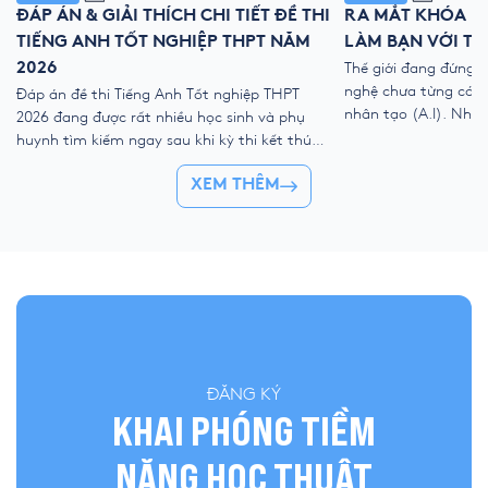
ĐÁP ÁN & GIẢI THÍCH CHI TIẾT ĐỀ THI
RA MẮT KHÓA HÈ
TIẾNG ANH TỐT NGHIỆP THPT NĂM
LÀM BẠN VỚI TH
2026
Thế giới đang đứng 
nghệ chưa từng có với
Đáp án đề thi Tiếng Anh Tốt nghiệp THPT
nhân tạo (A.I). Như
2026 đang được rất nhiều học sinh và phụ
kỹ thuật số, liệu ch
huynh tìm kiếm ngay sau khi kỳ thi kết thúc.
trẻ “ngắt kết nối” vớ
Để giúp thí sinh nhanh chóng đối chiếu kết
👉 Khóa hè 2026 chí
XEM THÊM
quả và đánh giá bài làm của mình, YOLA cập
nhật đề thi chính thức, đáp án tham […]
ĐĂNG KÝ
KHAI PHÓNG TIỀM
NĂNG HỌC THUẬT