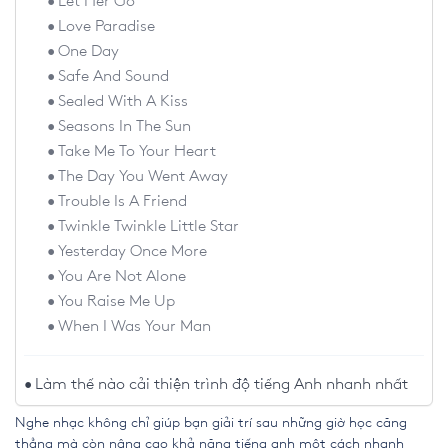
Let Her Go
Love Paradise
One Day
Safe And Sound
Sealed With A Kiss
Seasons In The Sun
Take Me To Your Heart
The Day You Went Away
Trouble Is A Friend
Twinkle Twinkle Little Star
Yesterday Once More
You Are Not Alone
You Raise Me Up
When I Was Your Man
Làm thế nào cải thiện trình độ tiếng Anh nhanh nhất
Nghe nhạc không chỉ giúp bạn giải trí sau những giờ học căng
thẳng mà còn nâng cao khả năng tiếng anh một cách nhanh