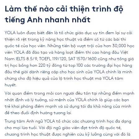
Làm thế nào cải thiện trình độ
tiếng Anh nhanh nhất
YOLA luôn được biết đến là tổ chức giáo dục uy tín đem lại sự cải
thiện rõ rệt trong kỹ năng học thuật và điểm số từ các bài thi
quốc tế của học viên. Những tiến bộ vượt trội của hơn 30,000 học
viên YOLA đã đào tạo và hàng loạt điểm thi cao hàng đầu Việt
Nam IELTS 8.5/9, TOEFL 119/120, SAT 1570/1600 cũng như tổng giá
trị học bổng hơn 220 tỷ đồng từ top 100 các trường đại học hàng
đầu thế giới dành riêng cấp cho học sinh của YOLA chính là minh
chứng cho độ hiệu quả của lộ trình học thuật mà YOLA tâm
huyết.
Với quan điểm trong mỗi con người đều tồn tại những điểm mạnh
nhất định và lý tưởng, sứ mệnh của YOLA chính là giúp các bạn
trẻ khai phóng điểm mạnh và sử dụng tối đa khả năng của mình
để theo đuổi định hướng tương lai.
Trung tâm Anh ngữ YOLA tổ chức các chương trình học đa dạng
cho mọi lứa tuổi. Với đội ngũ giáo viên đạt trình độ quốc tế,
chương trình học thuật được nghiên cứu kỹ lưỡng cùng với đó là