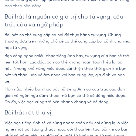
Anh theo bản năng.
Bài hát là nguồn có giá trị cho từ vựng, cấu
trúc câu và ngữ pháp
Bài hát có thể cung cấp cơ hội để thực hành từ vựng. Chúng
thường dựa trên những chủ đề có thể cung cấp bối cảnh cho việc
học từ vựng.
Bạn càng nghe nhiều nhạc tiếng Anh hay, từ vựng của bạn sẽ trở
nên tốt hơn. Lúc đầu, bạn có thể không hoàn toàn hiểu lời bài
hát. Nhưng khả năng hiểu được cải thiện theo thời gian khi bạn
hát và thảo luận về âm nhạc với bạn cùng lớp, gia đình và bạn
bè.
Hơn nữa, nhiều bài nhạc bất hủ tiếng Anh có cấu trúc câu đơn
giản và ngôn ngữ đàm thoại mà bạn có thể dễ dàng hiểu được.
Do đó, việc học cũng trở nên nhanh chóng và dễ dàng.
Bài hát rất thú vị
Việc học tiếng Anh sẽ vô cùng nhàm chán nếu chỉ dừng lại ở việc
nghe một bài tường thuật hoặc đối thoại liên tục, bởi khi đó bạn
phải cố gắng hiểu ý nghĩa của một từ hoặc cụm từ mới trong