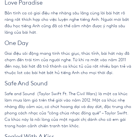
Love Paradise
Bản tình ca có giai điệu nhẹ nhàng sâu lắng cùng lời bài hát rõ
ràng rất thích hợp cho việc luyện nghe tiếng Anh. Người mới bắt
đầu học tiếng Anh cũng đã có thể cảm nhận được ý nghĩa sâu
lắng của bài hát.
One Day
Giai điệu sôi động mang tính thúc giục, thức tỉnh, bài hát này đã
chạm đến trái tim của người nghe. Từ khi ra mắt vào năm 2011
đến nay, bài hát đã trở thành ca khúc tủ của rất nhiều bạn trẻ và
thuộc list
các bài hát bất hủ tiếng Anh
cho mọi thời đại.
Safe And Sound
Safe and Sound (Taylor Swift Ft. The Civil Wars) là một ca khúc
làm mưa làm gió trên thế giới vào năm 2012. Một ca khúc nhẹ
nhàng đầy cảm xúc, có chút hoang dại và day dứt, đặc trưng cho
phong cách nhạc của “công chúa nhạc đồng quê” – Taylor Swift.
Ca khúc này là nỗi lòng của một người chị dành cho cô em gái
trong hoàn cảnh chiến tranh tàn khốc.
Sealed With A Kiss