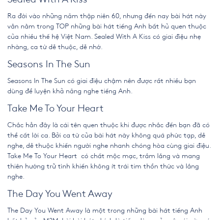
Ra đời vào những năm thập niên 60, nhưng đến nay bài hát này
vẫn nằm trong TOP
những bài hát tiếng Anh bất hủ
quen thuộc
của nhiều thế hệ Việt Nam. Sealed With A Kiss có giai điệu nhẹ
nhàng, ca từ dễ thuộc, dễ nhớ.
Seasons In The Sun
Seasons In The Sun có giai điệu chậm nên được rất nhiều bạn
dùng để luyện khả năng nghe tiếng Anh.
Take Me To Your Heart
Chắc hẳn đây là cái tên quen thuộc khi được nhắc đến bạn đã có
thể cất lời ca. Bởi ca từ của bài hát này không quá phức tạp, dễ
nghe, dễ thuộc khiến người nghe nhanh chóng hòa cùng giai điệu.
Take Me To Your Heart có chất mộc mạc, trầm lắng và mang
thiên hướng trữ tình khiến không ít trái tim thổn thức và lắng
nghe.
The Day You Went Away
The Day You Went Away là một trong
những bài hát tiếng Anh