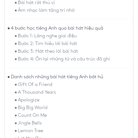
Bài hát rất thú vị
Âm nhạc làm tăng trí nhớ
4 bước học tiếng Anh qua bài hát hiệu quả
Bước 1: Lắng nghe giai điệu
Bước 2: Tìm hiểu lời bài hát
Bước 3: Hát theo lời bài hát
Bước 4: Ôn lại những từ và cấu trúc đã ghi
Danh sách những bài hát tiếng Anh bất hủ
Gift Of a Friend
A Thousand Years
Apologize
Big Big World
Count On Me
Jingle Bells
Lemon Tree