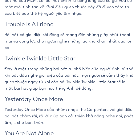
bất hủ
của M2M. Lời bài hát chính là tiếng lòng của cô gái vừa có
một mối tình tan vỡ. Giai điệu quen thuộc này đã đi vào tâm trí
của biết bao thế hệ người yêu âm nhạc.
Trouble Is A Friend
Bài hát có giai điệu sôi động sẽ mang đến những giây phút thoải
mái và động lực cho người nghe những lúc khó khăn nhất qua lời
ca.
Twinkle Twinkle Little Star
Đây là một trong những bài hát ru phổ biến của người Anh. Vì thế
khi bắt đầu nghe giai điệu của bài hát, mọi người sẽ cảm thấy khá
quen thuộc ngay từ khi còn bé. Twinkle Twinkle Little Star sẽ là
một bài hát giúp bạn học tiếng Anh dễ dàng.
Yesterday Once More
Yesterday Once More của nhóm nhạc The Carpenters với giai điệu
bài hát chậm rãi, rõ lời giúp bạn cải thiện khả năng nghe nói, phát
âm,… cho bản thân.
You Are Not Alone