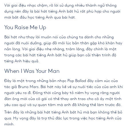
Với giai điệu nhạc chậm, rõ lời sử dụng nhiều thành ngữ thông
dụng nên đây là
bài hát tiếng Anh bất hủ
rất phù hợp cho người
mới bắt đầu học tiếng Anh qua bài hát.
You Raise Me Up
Bài hát như thay lời muốn nói của chúng ta dành cho những
người đã nuôi dưỡng, giúp đỡ mỗi lúc bản thân gặp khó khăn hay
nản lòng. Với giai điệu nhẹ nhàng, trầm lắng, đây chính là một
trong
các bài hát tiếng Anh bất hủ
giúp bạn cải thiện trình độ
tiếng Anh hiệu quả.
When I Was Your Man
Đây là một trong những bản nhạc Pop Ballad đầy cảm xúc của
tác giả Bruno Mars. Bài hát này kể về sự nuối tiếc của của anh khi
người yêu ra đi. Đồng thời cũng bày tỏ niềm hy vọng rằng người
đàn ông mới của cô gái có thể thay anh trao cho cô ấy một tình
yêu cao quý và sự quan tâm mà anh đã không thể làm trước đó.
Trên đây là
những bài hát tiếng Anh bất hủ
mà bạn không thể bỏ
qua. Hy vọng đây là trợ thủ đắc lực trong việc học tiếng Anh của
mình.