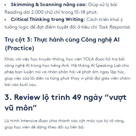
Giúp xử lý bài
Skimming & Scanning nâng cao:
Reading dài 2.000 chữ chỉ trong 15-18 phút.
Cách triển khai ý
Critical Thinking trong Writing:
tưởng logic để đạt điểm tuyệt đối ở tiêu chí
Task Response
.
Trụ cột 3: Thực hành cùng Công nghệ AI
(Practice)
Khác với việc học truyền thống, học viên YOLA được hỗ trợ bởi
công nghệ AI trong học tiếng Anh. Hệ thống AI Speaking Lab cho
phép bạn luyện nói và nhận phản hồi về phát âm ngay lập tức,
giúp việc sửa lỗi diễn ra từng phút thay vì phải đợi giáo viên chấm
bài vào buổi sau.
3. Review lộ trình 49 ngày “vượt
vũ môn”
Lộ trình Intensive được chia thành các cột mốc cực kỳ rõ ràng,
giúp học viên dễ dàng theo dõi sự tiến bộ: