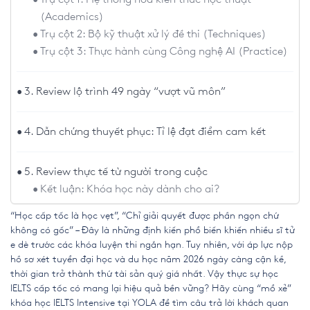
(Academics)
Trụ cột 2: Bộ kỹ thuật xử lý đề thi (Techniques)
Trụ cột 3: Thực hành cùng Công nghệ AI (Practice)
3. Review lộ trình 49 ngày “vượt vũ môn”
4. Dẫn chứng thuyết phục: Tỉ lệ đạt điểm cam kết
5. Review thực tế từ người trong cuộc
Kết luận: Khóa học này dành cho ai?
“Học cấp tốc là học vẹt”, “Chỉ giải quyết được phần ngọn chứ
không có gốc” – Đây là những định kiến phổ biến khiến nhiều sĩ tử
e dè trước các khóa luyện thi ngắn hạn. Tuy nhiên, với áp lực nộp
hồ sơ xét tuyển đại học và du học năm 2026 ngày càng cận kề,
thời gian trở thành thứ tài sản quý giá nhất. Vậy thực sự
học
IELTS cấp tốc
có mang lại hiệu quả bền vững? Hãy cùng “mổ xẻ”
khóa học IELTS Intensive tại YOLA để tìm câu trả lời khách quan