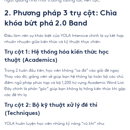
ngắt quãng nhờ môi trường tương tác liên tục.
2. Phương pháp 3 trụ cột: Chìa
khóa bứt phá 2.0 Band
Điều làm nên sự khác biệt của YOLA Intensive chính là sự kết hợp
nhuần nhuyễn giữa kiến thức và kỹ thuật thực chiến.
Trụ cột 1: Hệ thống hóa kiến thức học
thuật (Academics)
Trong 2 tuần đầu tiên, học viên không “sa đà” vào giải đề ngay.
Thay vào đó, giảng viên sẽ giúp bạn hệ thống lại toàn bộ các chủ
điểm ngữ pháp phức tạp và bộ 1,200 từ vựng Academic Word List.
Đây chính là phần “gốc” giúp bạn không bị hổng kiến thức khi gặp
các đề thi lạ.
Trụ cột 2: Bộ kỹ thuật xử lý đề thi
(Techniques)
YOLA huấn luyện học viên những kỹ năng “vũ khí” như: