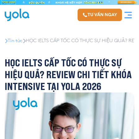
TƯ VẤN NGAY
Tin tức
HỌC IELTS CẤP TỐC CÓ THỰC SỰ HIỆU QUẢ? REVIE
HỌC IELTS CẤP TỐC CÓ THỰC SỰ
HIỆU QUẢ? REVIEW CHI TIẾT KHÓA
INTENSIVE TẠI YOLA 2026