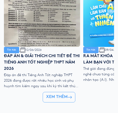
12/06/2026
09/04/2
Tin tức
Tin tức
ĐÁP ÁN & GIẢI THÍCH CHI TIẾT ĐỀ THI
RA MẮT KHÓA HÈ
TIẾNG ANH TỐT NGHIỆP THPT NĂM
LÀM BẠN VỚI TH
2026
Thế giới đang đứng 
nghệ chưa từng có với
Đáp án đề thi Tiếng Anh Tốt nghiệp THPT
nhân tạo (A.I). Như
2026 đang được rất nhiều học sinh và phụ
kỹ thuật số, liệu ch
huynh tìm kiếm ngay sau khi kỳ thi kết thúc.
trẻ “ngắt kết nối” vớ
Để giúp thí sinh nhanh chóng đối chiếu kết
👉 Khóa hè 2026 chí
XEM THÊM
quả và đánh giá bài làm của mình, YOLA cập
nhật đề thi chính thức, đáp án tham […]