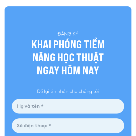
ĐĂNG KÝ
KHAI PHÓNG TIỀM
NĂNG HỌC THUẬT
NGAY HÔM NAY
Để lại tin nhắn cho chúng tôi