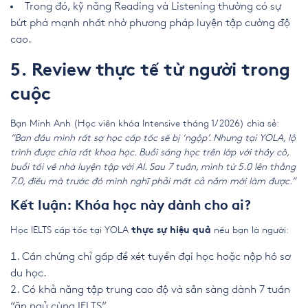
Trong đó, kỹ năng Reading và Listening thường có sự
bứt phá mạnh nhất nhờ phương pháp luyện tập cường độ
cao.
5. Review thực tế từ người trong
cuộc
Bạn Minh Anh (Học viên khóa Intensive tháng 1/2026) chia sẻ:
“Ban đầu mình rất sợ học cấp tốc sẽ bị ‘ngộp’. Nhưng tại YOLA, lộ
trình được chia rất khoa học. Buổi sáng học trên lớp với thầy cô,
buổi tối về nhà luyện tập với AI. Sau 7 tuần, mình từ 5.0 lên thẳng
7.0, điều mà trước đó mình nghĩ phải mất cả năm mới làm được.”
Kết luận: Khóa học này dành cho ai?
Học IELTS cấp tốc tại YOLA
nếu bạn là người:
thực sự hiệu quả
Cần chứng chỉ gấp để xét tuyển đại học hoặc nộp hồ sơ
du học.
Có khả năng tập trung cao độ và sẵn sàng dành 7 tuần
“ăn ngủ cùng IELTS”.