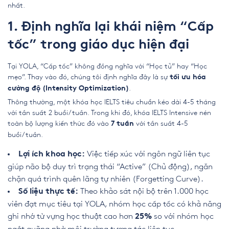
nhất.
1. Định nghĩa lại khái niệm “Cấp
tốc” trong giáo dục hiện đại
Tại YOLA, “Cấp tốc” không đồng nghĩa với “Học tủ” hay “Học
mẹo”. Thay vào đó, chúng tôi định nghĩa đây là sự
tối ưu hóa
.
cường độ (Intensity Optimization)
Thông thường, một khóa học IELTS tiêu chuẩn kéo dài 4-5 tháng
với tần suất 2 buổi/tuần. Trong khi đó, khóa IELTS Intensive nén
toàn bộ lượng kiến thức đó vào
với tần suất 4-5
7 tuần
buổi/tuần.
Việc tiếp xúc với ngôn ngữ liên tục
Lợi ích khoa học:
giúp não bộ duy trì trạng thái “Active” (Chủ động), ngăn
chặn quá trình quên lãng tự nhiên (Forgetting Curve).
Theo khảo sát nội bộ trên 1.000 học
Số liệu thực tế:
viên đạt mục tiêu tại YOLA, nhóm học cấp tốc có khả năng
ghi nhớ từ vựng học thuật cao hơn
so với nhóm học
25%