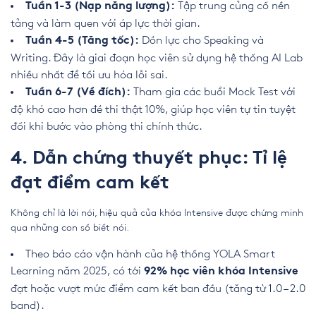
Tập trung củng cố nền
Tuần 1-3 (Nạp năng lượng):
tảng và làm quen với áp lực thời gian.
Dồn lực cho Speaking và
Tuần 4-5 (Tăng tốc):
Writing. Đây là giai đoạn học viên sử dụng hệ thống AI Lab
nhiều nhất để tối ưu hóa lỗi sai.
Tham gia các buổi Mock Test với
Tuần 6-7 (Về đích):
độ khó cao hơn đề thi thật 10%, giúp học viên tự tin tuyệt
đối khi bước vào phòng thi chính thức.
4. Dẫn chứng thuyết phục: Tỉ lệ
đạt điểm cam kết
Không chỉ là lời nói, hiệu quả của khóa Intensive được chứng minh
qua những con số biết nói.
Theo báo cáo vận hành của hệ thống YOLA Smart
Learning năm 2025, có tới
92% học viên khóa Intensive
đạt hoặc vượt mức điểm cam kết ban đầu (tăng từ 1.0 – 2.0
band).