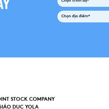
AY
Chọn trình độ*
Chọn địa điểm*
OINT STOCK COMPANY
GIÁO DỤC YOLA