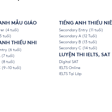
 ANH MẪU GIÁO
TIẾNG ANH THIẾU NI
er (4 tuổi)
Secondary Entry (11 tuổi)
5 tuổi)
Secondary A (12 Tuổi)
Secondary B (13 tuổi)
ANH THIẾU NHI
Secondary C (14 tuổi)
ntry (6 tuổi)
LUYỆN THI IELTS, SAT
 (7 tuổi)
 (8 tuổi)
Digital SAT
(9 – 10 tuổi)
IELTS Online
IELTS Tại Lớp