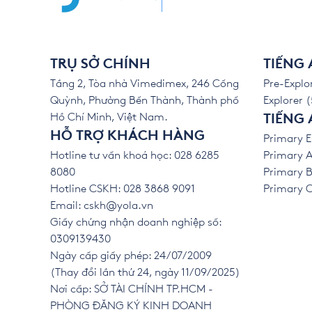
TRỤ SỞ CHÍNH
TIẾNG
Tầng 2, Tòa nhà Vimedimex, 246 Cống
Pre-Explor
Quỳnh, Phường Bến Thành, Thành phố
Explorer (
Hồ Chí Minh, Việt Nam.
TIẾNG 
HỖ TRỢ KHÁCH HÀNG
Primary E
Hotline tư vấn khoá học: 028 6285
Primary A
8080
Primary B
Hotline CSKH: 028 3868 9091
Primary C 
Email:
cskh@yola.vn
Giấy chứng nhận doanh nghiệp số:
0309139430
Ngày cấp giấy phép: 24/07/2009
(Thay đổi lần thứ 24, ngày 11/09/2025)
Nơi cấp: SỞ TÀI CHÍNH TP.HCM -
PHÒNG ĐĂNG KÝ KINH DOANH