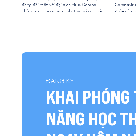
đang đối mặt với đại dịch virus Corona
Coronaviru
chủng mới với sự bùng phát và số ca nhiễm
khỏe của h
bệnh ngày một tăng không chỉ tại Trung
động thực 
Quốc mà còn ở hầu hết các quốc gia trên
pháp phòn
thế giới. Đại dịch Corona lần này sẽ […]
chống bệnh
nhất của T
ĐĂNG KÝ
KHAI PHÓNG 
NĂNG HỌC T