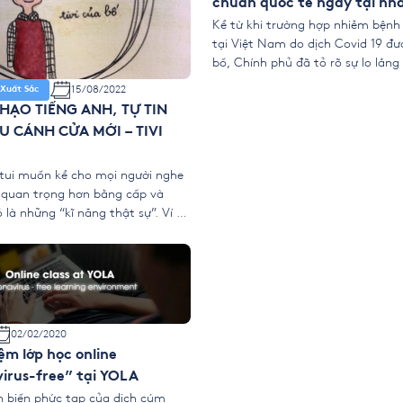
chuẩn quốc tế ngay tại nh
Kể từ khi trường hợp nhiễm bệnh 
tại Việt Nam do dịch Covid 19 đ
bố, Chính phủ đã tỏ rõ sự lo lắng
tác động xấu của dịch bệnh đến n
15/08/2022
Xuất Sắc
và xã hội của Việt Nam trong nă
HẠO TIẾNG ANH, TỰ TIN
Những tác động của dịch cúm Co
U CÁNH CỬA MỚI – TIVI
tui muốn kể cho mọi người nghe
 quan trọng hơn bằng cấp và
 là những “kĩ năng thật sự”. Ví dụ
h đi! Lớp đại học tui ngầu lắm.
 trường top. Nghe rất oai, bố mẹ
t tự hào. Nhưng bố mẹ […]
02/02/2020
ệm lớp học online
irus-free” tại YOLA
ễn biến phức tạp của dịch cúm