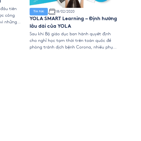
à
đầu tiên
18/02/2020
Tin tức
ược công
YOLA SMART Learning – Định hướng
 vì những
lâu dài của YOLA
ền kinh tế
Sau khi Bộ giáo dục ban hành quyết định
m 2020.
cho nghỉ học tạm thời trên toàn quốc để
vid-19 […]
phòng tránh dịch bệnh Corona, nhiều phụ
huynh và giáo viên cũng đã lo ngại rằng việc
học sẽ bị trễ dẫn tới việc khó khăn trong
công tác truyền tải bài giảng cho học sinh.
Nắm […]