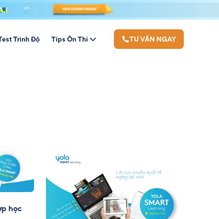
Test Trình Độ
Tips Ôn Thi
TƯ VẤN NGAY
p học