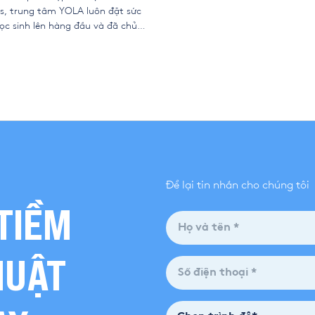
s, trung tâm YOLA luôn đặt sức
ọc sinh lên hàng đầu và đã chủ
hiện vệ sinh, cũng như các biện
g ngừa nhằm bảo vệ học sinh
 dịch. Tuy nhiên theo chỉ đạo mới
hủ […]
Để lại tin nhắn cho chúng tôi
TIỀM
HUẬT