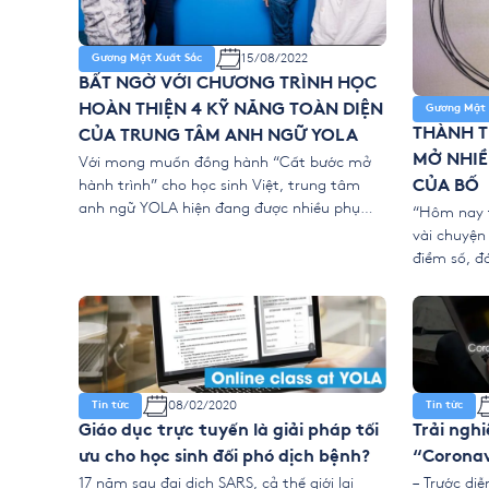
15/08/2022
Gương Mặt Xuất Sắc
BẤT NGỜ VỚI CHƯƠNG TRÌNH HỌC
HOÀN THIỆN 4 KỸ NĂNG TOÀN DIỆN
Gương Mặt 
THÀNH T
CỦA TRUNG TÂM ANH NGỮ YOLA
MỞ NHIỀ
Với mong muốn đồng hành “Cất bước mở
hành trình” cho học sinh Việt, trung tâm
CỦA BỐ
anh ngữ YOLA hiện đang được nhiều phụ
“Hôm nay 
huynh đua nhau đi đăng ký bởi chương trình
vài chuyện
học mang lại kỹ năng, kiến thức thiết thực
điểm số, đó
cho con. Kỳ nghỉ hè là thời điểm lý tưởng
là Tiếng An
nhất để học […]
Khoa ngon,
tụi tui rấ
08/02/2020
Tin tức
Tin tức
Giáo dục trực tuyến là giải pháp tối
Trải nghi
ưu cho học sinh đối phó dịch bệnh?
“Coronav
17 năm sau đại dịch SARS, cả thế giới lại
– Trước di