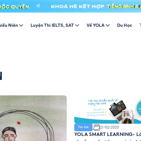
hiếu Niên
Luyện Thi IELTS, SAT
Về YOLA
Du Học
N
21/02/2020
Tin tức
YOLA SMART LEARNING- Lớ