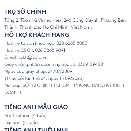
TRỤ SỞ CHÍNH
Tầng 2, Tòa nhà Vimedimex, 246 Cống Quỳnh, Phường Bến
Thành, Thành phố Hồ Chí Minh, Việt Nam.
HỖ TRỢ KHÁCH HÀNG
Hotline tư vấn khoá học: 028 6285 8080
Hotline CSKH: 028 3868 9091
Email:
cskh@yola.vn
Giấy chứng nhận doanh nghiệp số: 0309139430
Ngày cấp giấy phép: 24/07/2009
(Thay đổi lần thứ 24, ngày 11/09/2025)
Nơi cấp: SỞ TÀI CHÍNH TP.HCM - PHÒNG ĐĂNG KÝ KINH
DOANH
TIẾNG ANH MẪU GIÁO
Pre-Explorer (4 tuổi)
Explorer (5 tuổi)
TIẾNG ANH THIẾU NHI