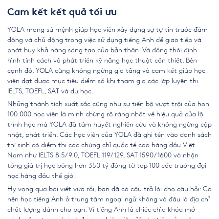
Cam kết kết quả tối ưu
YOLA mang sứ mệnh giúp học viên xây dựng sự tự tin trước đám
đông và chủ động trong việc sử dụng tiếng Anh để giao tiếp và
phát huy khả năng sáng tạo của bản thân. Và đồng thời định
hình tính cách và phát triển kỹ năng học thuật cần thiết. Bên
cạnh đó, YOLA cũng không ngừng gia tăng và cam kết giúp học
viên đạt được mục tiêu điểm số khi tham gia các lớp luyện thi
IELTS, TOEFL, SAT và du học.
Những thành tích xuất sắc cũng như sự tiến bộ vượt trội của hơn
100.000 học viên là minh chứng rõ ràng nhất về hiệu quả của lộ
trình học mà YOLA đã tâm huyết nghiên cứu và không ngừng cập
nhật, phát triển. Các học viên của YOLA đã ghi tên vào danh sách
thí sinh có điểm thi các chứng chỉ quốc tế cao hàng đầu Việt
Nam như IELTS 8.5/9.0, TOEFL 119/129, SAT 1590/1600 và nhận
tổng giá trị học bổng hơn 350 tỷ đồng từ top 100 các trường đại
học hàng đầu thế giới.
Hy vọng qua bài viết vừa rồi, bạn đã có câu trả lời cho câu hỏi: Có
nên học tiếng Anh ở
trung tâm ngoại ngữ
không và đâu là địa chỉ
chất lượng dành cho bạn. Vì tiếng Anh là chiếc chìa khóa mở