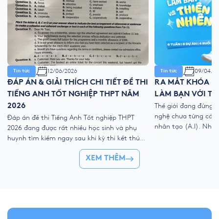
12/06/2026
09/04/2
Tin tức
Tin tức
ĐÁP ÁN & GIẢI THÍCH CHI TIẾT ĐỀ THI
RA MẮT KHÓA HÈ
TIẾNG ANH TỐT NGHIỆP THPT NĂM
LÀM BẠN VỚI TH
2026
Thế giới đang đứng 
nghệ chưa từng có với
Đáp án đề thi Tiếng Anh Tốt nghiệp THPT
nhân tạo (A.I). Như
2026 đang được rất nhiều học sinh và phụ
kỹ thuật số, liệu ch
huynh tìm kiếm ngay sau khi kỳ thi kết thúc.
trẻ “ngắt kết nối” vớ
Để giúp thí sinh nhanh chóng đối chiếu kết
👉 Khóa hè 2026 chí
XEM THÊM
quả và đánh giá bài làm của mình, YOLA cập
nhật đề thi chính thức, đáp án tham […]