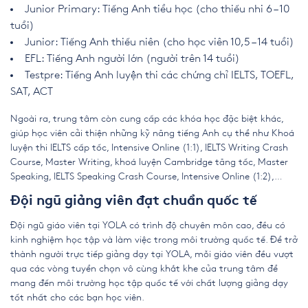
Junior Primary
: Tiếng Anh tiểu học (cho thiếu nhi 6 – 10
tuổi)
Junior: Tiếng Anh thiếu niên (cho học viên 10,5 – 14 tuổi)
EFL: Tiếng Anh người lớn (người trên 14 tuổi)
Testpre: Tiếng Anh luyện thi các chứng chỉ IELTS, TOEFL,
SAT, ACT
Ngoài ra, trung tâm còn cung cấp các khóa học đặc biệt khác,
giúp học viên cải thiện những kỹ năng tiếng Anh cụ thể như Khoá
luyện thi IELTS cấp tốc, Intensive Online (1:1), IELTS Writing Crash
Course, Master Writing, khoá luyện Cambridge tăng tốc, Master
Speaking, IELTS Speaking Crash Course, Intensive Online (1:2),…
Đội ngũ giảng viên đạt chuẩn quốc tế
Đội ngũ giáo viên tại YOLA có trình độ chuyên môn cao, đều có
kinh nghiệm học tập và làm việc trong môi trường quốc tế. Để trở
thành người trực tiếp giảng dạy tại YOLA, mỗi giáo viên đều vượt
qua các vòng tuyển chọn vô cùng khắt khe của trung tâm để
mang đến môi trường học tập quốc tế với chất lượng giảng dạy
tốt nhất cho các bạn học viên.