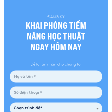
ĐĂNG KÝ
KHAI PHÓNG TIỀM
NĂNG HỌC THUẬT
NGAY HÔM NAY
Để lại tin nhắn cho chúng tôi
Chọn trình độ*