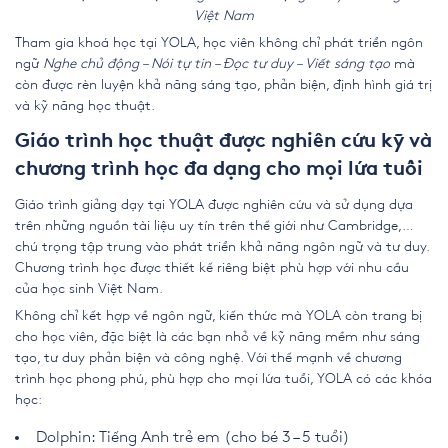
Việt Nam
Tham gia khoá học tại YOLA, học viên không chỉ phát triển ngôn
ngữ
Nghe chủ động – Nói tự tin – Đọc tư duy – Viết sáng tạo
mà
còn được rèn luyện khả năng sáng tạo, phản biện, định hình giá trị
và kỹ năng học thuật.
Giáo trình học thuật được nghiên cứu kỹ và
chương trình học đa dạng cho mọi lứa tuổi
Giáo trình giảng dạy tại YOLA được nghiên cứu và sử dụng dựa
trên những nguồn tài liệu uy tín trên thế giới như Cambridge,…
chú trọng tập trung vào phát triển khả năng ngôn ngữ và tư duy.
Chương trình học được thiết kế riêng biệt phù hợp với nhu cầu
của học sinh Việt Nam.
Không chỉ kết hợp về ngôn ngữ, kiến thức mà YOLA còn trang bị
cho học viên, đặc biệt là các bạn nhỏ về kỹ năng mềm như sáng
tạo, tư duy phản biện và công nghệ. Với thế mạnh về chương
trình học phong phú, phù hợp cho mọi lứa tuổi, YOLA có các khóa
học:
Dolphin
: Tiếng Anh trẻ em (cho bé 3 – 5 tuổi)