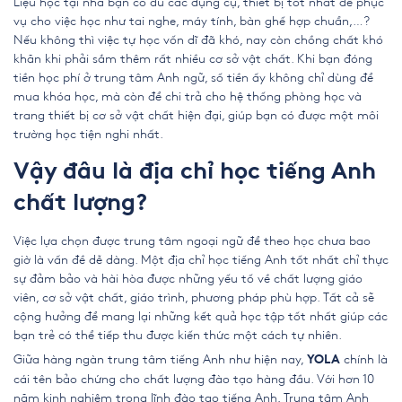
Liệu học tại nhà bạn có đủ các dụng cụ, thiết bị tốt nhất để phục
vụ cho việc học như tai nghe, máy tính, bàn ghế hợp chuẩn,…?
Nếu không thì việc tự học vốn dĩ đã khó, nay còn chồng chất khó
khăn khi phải sắm thêm rất nhiều cơ sở vật chất. Khi bạn đóng
tiền học phí ở trung tâm Anh ngữ, số tiền ấy không chỉ dùng để
mua khóa học, mà còn để chi trả cho hệ thống phòng học và
trang thiết bị cơ sở vật chất hiện đại, giúp bạn có được một môi
trường học tiện nghi nhất.
Vậy đâu là địa chỉ học tiếng Anh
chất lượng?
Việc lựa chọn được
trung tâm ngoại ngữ
để theo học chưa bao
giờ là vấn đề dễ dàng. Một địa chỉ học tiếng Anh tốt nhất chỉ thực
sự đảm bảo và hài hòa được những yếu tố về chất lượng giáo
viên, cơ sở vật chất, giáo trình, phương pháp phù hợp. Tất cả sẽ
cộng hưởng để mang lại những kết quả học tập tốt nhất giúp các
bạn trẻ có thể tiếp thu được kiến thức một cách tự nhiên.
Giữa hàng ngàn trung tâm tiếng Anh như hiện nay,
chính là
YOLA
cái tên bảo chứng cho chất lượng đào tạo hàng đầu. Với hơn 10
năm kinh nghiệm trong lĩnh đào tạo tiếng Anh, Trung tâm Anh