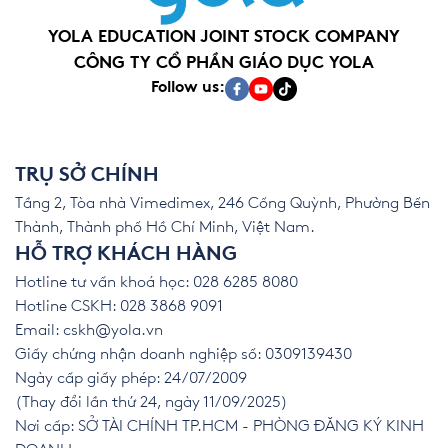
YOLA EDUCATION JOINT STOCK COMPANY
CÔNG TY CỔ PHẦN GIÁO DỤC YOLA
Follow us:
TRỤ SỞ CHÍNH
Tầng 2, Tòa nhà Vimedimex, 246 Cống Quỳnh, Phường Bến
Thành, Thành phố Hồ Chí Minh, Việt Nam.
HỖ TRỢ KHÁCH HÀNG
Hotline tư vấn khoá học: 028 6285 8080
Hotline CSKH: 028 3868 9091
Email:
cskh@yola.vn
Giấy chứng nhận doanh nghiệp số: 0309139430
Ngày cấp giấy phép: 24/07/2009
(Thay đổi lần thứ 24, ngày 11/09/2025)
Nơi cấp: SỞ TÀI CHÍNH TP.HCM - PHÒNG ĐĂNG KÝ KINH