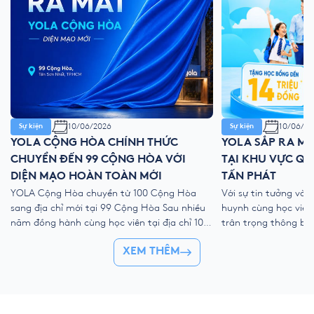
10/06/2026
10/06/20
Sự kiện
Sự kiện
YOLA CỘNG HÒA CHÍNH THỨC
YOLA SẮP RA MẮ
CHUYỂN ĐẾN 99 CỘNG HÒA VỚI
TẠI KHU VỰC QU
DIỆN MẠO HOÀN TOÀN MỚI
TẤN PHÁT
YOLA Cộng Hòa chuyển từ 100 Cộng Hòa
Với sự tin tưởng và
sang địa chỉ mới tại 99 Cộng Hòa Sau nhiều
huynh cùng học viên
năm đồng hành cùng học viên tại địa chỉ 100
trân trọng thông bá
Cộng Hòa, phường Tân Sơn Nhất, TP.HCM,
mới: YOLA Huỳnh Tấ
XEM THÊM
YOLA Cộng Hòa chính thức chuyển sang
rộng nhằm mang môi
“ngôi nhà mới” tại: 📍 99 Cộng Hòa, phường
quốc tế và phương p
Tân Sơn Nhất, TP.HCM […]
đến gần […]