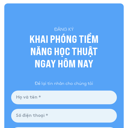
ĐĂNG KÝ
KHAI PHÓNG TIỀM
NĂNG HỌC THUẬT
NGAY HÔM NAY
Để lại tin nhắn cho chúng tôi