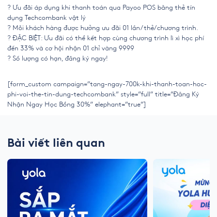
? Ưu đãi áp dụng khi thanh toán qua Payoo POS bằng thẻ tín
dụng Techcombank vật lý
? Mỗi khách hàng được hưởng ưu đãi 01 lần/thẻ/chương trình.
? ĐẶC BIỆT: Ưu đãi có thể kết hợp cùng chương trình lì xì học phí
đến 33% và cơ hội nhận 01 chỉ vàng 9999
? Số lượng có hạn, đăng ký ngay!
[form_custom campaign=”tang-ngay-700k-khi-thanh-toan-hoc-
phi-voi-the-tin-dung-techcombank” style=”full” title=”Đăng Ký
Nhận Ngay Học Bổng 30%” elephant=”true”]
Bài viết liên quan