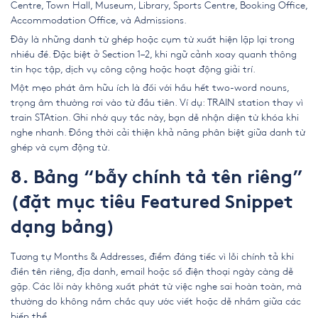
Centre, Town Hall, Museum, Library, Sports Centre, Booking Office,
Accommodation Office, và Admissions.
Đây là những danh từ ghép hoặc cụm từ xuất hiện lặp lại trong
nhiều đề. Đặc biệt ở Section 1–2, khi ngữ cảnh xoay quanh thông
tin học tập, dịch vụ công cộng hoặc hoạt động giải trí.
Một mẹo phát âm hữu ích là đối với hầu hết two-word nouns,
trọng âm thường rơi vào từ đầu tiên. Ví dụ: TRAIN station thay vì
train STAtion. Ghi nhớ quy tắc này, bạn dễ nhận diện từ khóa khi
nghe nhanh. Đồng thời cải thiện khả năng phân biệt giữa danh từ
ghép và cụm động từ.
8. Bảng “bẫy chính tả tên riêng”
(đặt mục tiêu Featured Snippet
dạng bảng)
Tương tự Months & Addresses, điểm đáng tiếc vì lỗi chính tả khi
điền tên riêng, địa danh, email hoặc số điện thoại ngày càng dễ
gặp. Các lỗi này không xuất phát từ việc nghe sai hoàn toàn, mà
thường do không nắm chắc quy ước viết hoặc dễ nhầm giữa các
biến thể.