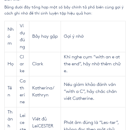
Bảng dưới đây tổng hợp một số bẫy chính tả phổ biến cùng gợi ý
cách ghi nhớ để thí sinh luyện tập hiệu quả hơn:
Ví
Nh
dụ
ó
Bẫy hay gặp
Gợi ý nhớ
đú
m
ng
Cl
Khi nghe cụm “with an e at
Họ
ar
Clark
the end”, hãy nhớ thêm chữ
ke
e.
Ca
Nếu giám khảo đánh vần
Tê
th
Katherina/
“with a C”, hãy chắc chắn
n
eri
Kathryn
viết Catherine.
ne
Th
Lei
àn
Viết đủ
ce
Phát âm đúng là “Les-tər”,
h
LeiCESTER
ste
không đọc theo mặt chữ.