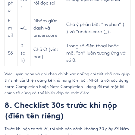
ph
rồi đọc sai
r
ố
E
Nhầm giữa
Chú ý phân biệt “hyphen” ( –
m
– /_
dash và
) và “underscore (_).
ail
underscore
0
Trong số điện thoại hoặc
Chữ O (viết
Số
(o
mã, “oh” luôn tương ứng với
hoa)
h)
số 0.
Việc luyện nghe và ghi chép chính xác những chi tiết nhỏ này giúp
thí sinh cải thiện đáng kể khả năng làm bài. Nhất là với các dạng
Form Completion hoặc Note Completion – dạng đề mà một lỗi
chính tả cũng có thể khiến đáp án mất điểm.
8. Checklist 30s trước khi nộp
(điền tên riêng)
Trước khi nộp tờ trả lời, thí sinh nên dành khoảng 30 giây để kiểm