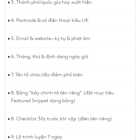
3. Thành phố/quốc gia hay xuất hiện
4. Postcode & số điện thoại kiểu UK
5. Email & website – ký tự & phát âm
6. Tháng, thứ & định dạng ngày giờ
7. Tên tổ chức/địa điểm phổ biến
8. Bảng “bẫy chính tả tên riêng” (đặt mục tiêu
Featured Snippet dạng bảng)
8. Checklist 30s trước khi nộp (điền tên riêng)
9. Lộ trình luyện 7 ngày