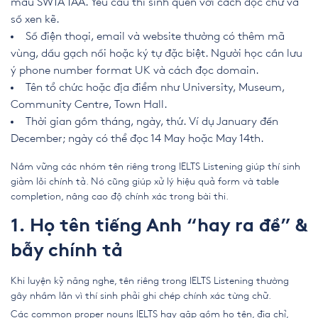
mẫu SW1A 1AA. Yêu cầu thí sinh quen với cách đọc chữ và
số xen kẽ.
Số điện thoại, email và website thường có thêm mã
vùng, dấu gạch nối hoặc ký tự đặc biệt. Người học cần lưu
ý phone number format UK và cách đọc domain.
Tên tổ chức hoặc địa điểm như University, Museum,
Community Centre, Town Hall.
Thời gian gồm tháng, ngày, thứ. Ví dụ January đến
December; ngày có thể đọc 14 May hoặc May 14th.
Nắm vững các nhóm tên riêng trong IELTS Listening giúp thí sinh
giảm lỗi chính tả. Nó cũng giúp xử lý hiệu quả form và table
completion, nâng cao độ chính xác trong bài thi.
1. Họ tên tiếng Anh “hay ra đề” &
bẫy chính tả
Khi luyện kỹ năng nghe, tên riêng trong IELTS Listening thường
gây nhầm lẫn vì thí sinh phải ghi chép chính xác từng chữ.
Các common proper nouns IELTS hay gặp gồm họ tên, địa chỉ,