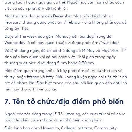
trong tuần hoặc ngày giờ cụ thể. Người học cần nắm chắc cách
viết và cách phát âm để tránh lỗi.
Months là từ January đến December. Một bẫy điển hình là
February, thường được phát âm /ˈfebruəri/ chứ không phải đọc đủ
từng âm tiết.
Days of the week bao gồm Monday đến Sunday. Trong đó
Wednesday là cái bẫy quen thuộc vì được phát âm /ˈwɛnzdeɪ/.
Về định dạng ngày, đề thi có thể dùng cả 14 May và May 14th. Thí
sinh cần làm quen với cả hai cách viết. Thời gian trong ngày
thường xuất hiện dưới dạng 5 pm hoặc 9:30 am.
Một điểm quan trọng khác là bẫy phát âm số. Ví dụ thirteen và
thirty, hoặc fifteen và fifty. Nếu không luyện nghe chi tiết, thí sinh
rất dễ nhầm lẫn. Đặc biệt trong các câu hỏi liên quan đến đặt lịch
hẹn hay thông tin vé tàu xe.
7. Tên tổ chức/địa điểm phổ biến
Ngoài các tên riêng trong IELTS Listening, các cụm từ chỉ tổ chức
hoặc địa điểm quen thuộc cũng phổ biến không kém.
Điển hình bao gồm University, College, Institute, Community