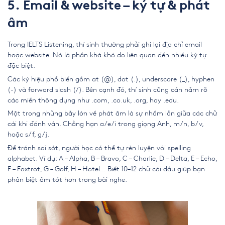
5. Email & website – ký tự & phát
âm
Trong IELTS Listening, thí sinh thường phải ghi lại địa chỉ email
hoặc website. Nó là phần khá khó do liên quan đến nhiều ký tự
đặc biệt.
Các ký hiệu phổ biến gồm at (@), dot (.), underscore (_), hyphen
(-) và forward slash (/). Bên cạnh đó, thí sinh cũng cần nắm rõ
các miền thông dụng như .com, .co.uk, .org, hay .edu.
Một trong những bẫy lớn về phát âm là sự nhầm lẫn giữa các chữ
cái khi đánh vần. Chẳng hạn a/e/i trong giọng Anh, m/n, b/v,
hoặc s/f, g/j.
Để tránh sai sót, người học có thể tự rèn luyện với spelling
alphabet. Ví dụ: A – Alpha, B – Bravo, C – Charlie, D – Delta, E – Echo,
F – Foxtrot, G – Golf, H – Hotel… Biết 10–12 chữ cái đầu giúp bạn
phân biệt âm tốt hơn trong bài nghe.