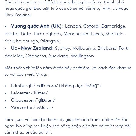
Các tên riêng trong IELTS Listening bao gồm cả tên thành phố
hoặc quốc gia. Đặc biệt là ở các đề có bối cảnh tại Anh, Úc hoặc
New Zealand.
London, Oxford, Cambridge,
Vương quốc Anh (UK):
Bristol, Bath, Birmingham, Manchester, Leeds, Sheffield,
York, Edinburgh, Glasgow.
Sydney, Melbourne, Brisbane, Perth,
Úc – New Zealand:
Adelaide, Canberra, Auckland, Wellington.
Một thách thức lớn nằm ở các bẫy phát âm, khi cách đọc khác xa
so với cách viết. Ví dụ:
Edinburgh /ˈedɪnbərə/ (không đọc “bɜːrɡ”)
Leicester /ˈlɛstər/
Gloucester /ˈɡlɒstər/
Worcester /ˈwʊstər/
Làm quen với các địa danh này giúp thí sinh tránh nhầm lẫn khi
nghe. Nó cũng rèn luyện khả năng nhận diện âm và chữ trong bối
cảnh thực tế của bài thi.