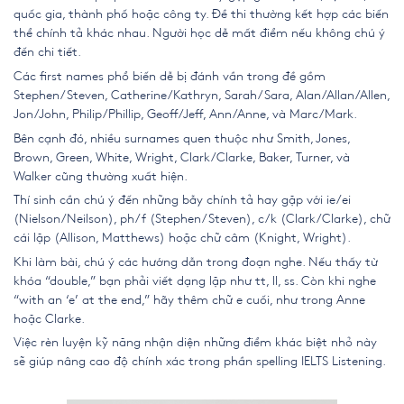
quốc gia, thành phố hoặc công ty. Đề thi thường kết hợp các biến
thể chính tả khác nhau. Người học dễ mất điểm nếu không chú ý
đến chi tiết.
Các first names phổ biến dễ bị đánh vần trong đề gồm
Stephen/Steven, Catherine/Kathryn, Sarah/Sara, Alan/Allan/Allen,
Jon/John, Philip/Phillip, Geoff/Jeff, Ann/Anne, và Marc/Mark.
Bên cạnh đó, nhiều surnames quen thuộc như Smith, Jones,
Brown, Green, White, Wright, Clark/Clarke, Baker, Turner, và
Walker cũng thường xuất hiện.
Thí sinh cần chú ý đến những bẫy chính tả hay gặp với ie/ei
(Nielson/Neilson), ph/f (Stephen/Steven), c/k (Clark/Clarke), chữ
cái lặp (Allison, Matthews) hoặc chữ câm (Knight, Wright).
Khi làm bài, chú ý các hướng dẫn trong đoạn nghe. Nếu thấy từ
khóa “double,” bạn phải viết dạng lặp như tt, ll, ss. Còn khi nghe
“with an ‘e’ at the end,” hãy thêm chữ e cuối, như trong Anne
hoặc Clarke.
Việc rèn luyện kỹ năng nhận diện những điểm khác biệt nhỏ này
sẽ giúp nâng cao độ chính xác trong phần spelling IELTS Listening.