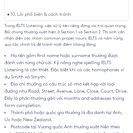
10. Lỗi phổ biến & cách tránh
Trong IELTS Listening, việc xử lý tên riêng đóng vai trò quan trọng.
Bởi chúng thường xuất hiện ở Section 1 và Section 2. Thí sinh cần
nhận diện các nhóm common proper nouns IELTS và nắm vững
quy tắc chính tả để tránh mất điểm không đáng.
Họ tên gồm first name hoặc surname thường được
đánh vần từng chữ cái. Kỹ năng nghe spelling IELTS
Listening là cần thiết. Đặc biệt khi có các homophones ví
dụ Smith và Smyth.
Địa chỉ thường có cấu trúc số nhà kết hợp với loại
đường như Road, Street, Avenue, Lane, Close, Court, Drive.
Đây là phần thường gắn với months and addresses trong
form completion.
Thành phố hoặc quốc gia thường là địa danh tại Anh,
Úc hoặc New Zealand.
Postcode tại Vương quốc Anh thường xuất hiện theo