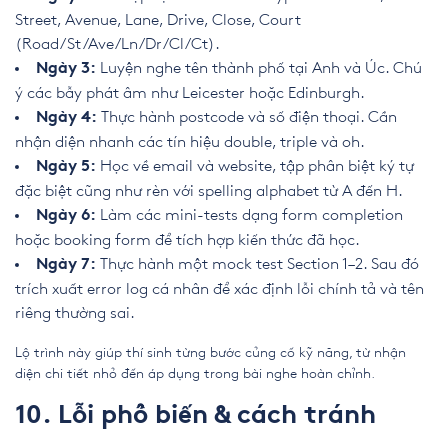
Street, Avenue, Lane, Drive, Close, Court
(Road/St/Ave/Ln/Dr/Cl/Ct).
Luyện nghe tên thành phố tại Anh và Úc. Chú
Ngày 3:
ý các bẫy phát âm như Leicester hoặc Edinburgh.
Thực hành postcode và số điện thoại. Cần
Ngày 4:
nhận diện nhanh các tín hiệu double, triple và oh.
Học về email và website, tập phân biệt ký tự
Ngày 5:
đặc biệt cũng như rèn với spelling alphabet từ A đến H.
Làm các mini-tests dạng form completion
Ngày 6:
hoặc booking form để tích hợp kiến thức đã học.
Thực hành một mock test Section 1–2. Sau đó
Ngày 7:
trích xuất error log cá nhân để xác định lỗi chính tả và tên
riêng thường sai.
Lộ trình này giúp thí sinh từng bước củng cố kỹ năng, từ nhận
diện chi tiết nhỏ đến áp dụng trong bài nghe hoàn chỉnh.
10. Lỗi phổ biến & cách tránh