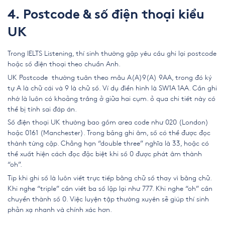
4. Postcode & số điện thoại kiểu
UK
Trong IELTS Listening, thí sinh thường gặp yêu cầu ghi lại postcode
hoặc số điện thoại theo chuẩn Anh.
UK Postcode thường tuân theo mẫu A(A)9(A) 9AA, trong đó ký
tự A là chữ cái và 9 là chữ số. Ví dụ điển hình là SW1A 1AA. Cần ghi
nhớ là luôn có khoảng trắng ở giữa hai cụm. ỏ qua chi tiết này có
thể bị tính sai đáp án.
Số điện thoại UK thường bao gồm area code như 020 (London)
hoặc 0161 (Manchester). Trong băng ghi âm, số có thể được đọc
thành từng cặp. Chẳng hạn “double three” nghĩa là 33, hoặc có
thể xuất hiện cách đọc đặc biệt khi số 0 được phát âm thành
“oh”.
Tip khi ghi số là luôn viết trực tiếp bằng chữ số thay vì bằng chữ.
Khi nghe “triple” cần viết ba số lặp lại như 777. Khi nghe “oh” cần
chuyển thành số 0. Việc luyện tập thường xuyên sẽ giúp thí sinh
phản xạ nhanh và chính xác hơn.