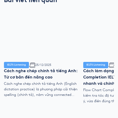
Bài viết liên quan
25/12/2025
28
IELTS Listening
IELTS Listening
Cách nghe chép chính tả tiếng Anh:
Cách làm dạng F
Từ cơ bản đến nâng cao
Completion IELTS
Cách nghe chép chính tả tiếng Anh (English
nhanh và chính 
dictation practice) là phương pháp cải thiện
Flow Chart Completio
spelling (chính tả), nắm vững connected
kiểm tra tốc độ tư 
speech (nối âm) và tăng phản xạ nghe tự
ý, vừa điền đúng thôn
nhiên. Bài viết hướng dẫn luyện dictation
cung cấp cách làm 
tiếng Anh (dictation training) với quy trình,
chuẩn, mẹo bắt tín 
mẹo và lộ trình để bạn luyện nghe chép hàng
Listening, tránh bẫy 