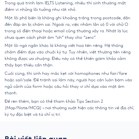
Trong quá trình làm IELTS Listening, nhiều thí sinh thường mất
điểm vì những lỗi tưởng như rất nhỏ.
Một lỗi phổ biến là không ghi khoảng trắng trong postcode, dẫn
đến đáp án bị chấm sai. Ngoài ra, việc nhầm lẫn số 0 với chữ O
trong số điện thoại hoặc email cũng thường xảy ra. Nhất là lúc
chưa quen cách phát âm “oh” thay cho “zero”.
Một lỗi ngớ ngẩn khác là không viết hoa tên riêng. Hệ thống
chấm điểm dựa vào chuỗi ký tự. Tuy nhiên, viết thường tên riêng
không được ưa chuộng. Điều này có thể khiến giám khảo cảm
thấy bạn thiếu cẩn thận.
Cuối cùng, thí sinh hay mắc kẹt với homophones như fair/fare
hoặc sail/sale. Để tránh sai lầm này, người học cần luôn bám vào
ngữ cảnh của form hoặc câu hỏi thay vì chỉ dựa vào mặt âm
thanh.
Để rèn thêm, bạn có thể tham khảo Tips Section 2
(Map/Note/MCQ) – nơi thường xuất hiện các thông tin về địa chỉ,
ký tự đặc biệt và từ chỉ vị trí.