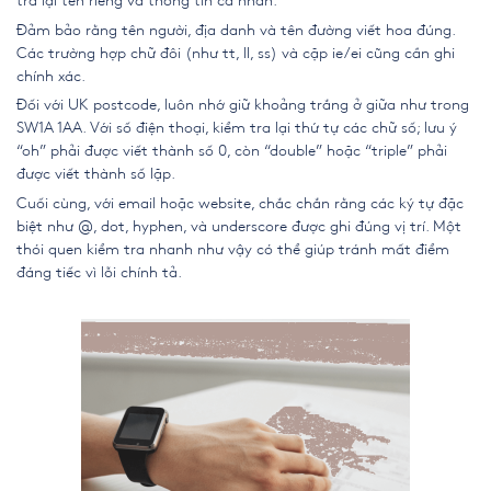
tra lại tên riêng và thông tin cá nhân.
Đảm bảo rằng tên người, địa danh và tên đường viết hoa đúng.
Các trường hợp chữ đôi (như tt, ll, ss) và cặp ie/ei cũng cần ghi
chính xác.
Đối với UK postcode, luôn nhớ giữ khoảng trắng ở giữa như trong
SW1A 1AA. Với số điện thoại, kiểm tra lại thứ tự các chữ số; lưu ý
“oh” phải được viết thành số 0, còn “double” hoặc “triple” phải
được viết thành số lặp.
Cuối cùng, với email hoặc website, chắc chắn rằng các ký tự đặc
biệt như @, dot, hyphen, và underscore được ghi đúng vị trí. Một
thói quen kiểm tra nhanh như vậy có thể giúp tránh mất điểm
đáng tiếc vì lỗi chính tả.