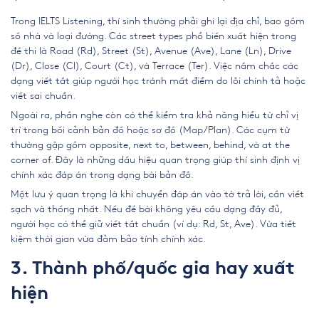
Trong IELTS Listening, thí sinh thường phải ghi lại địa chỉ, bao gồm
số nhà và loại đường. Các street types phổ biến xuất hiện trong
đề thi là Road (Rd), Street (St), Avenue (Ave), Lane (Ln), Drive
(Dr), Close (Cl), Court (Ct), và Terrace (Ter). Việc nắm chắc các
dạng viết tắt giúp người học tránh mất điểm do lỗi chính tả hoặc
viết sai chuẩn.
Ngoài ra, phần nghe còn có thể kiểm tra khả năng hiểu từ chỉ vị
trí trong bối cảnh bản đồ hoặc sơ đồ (Map/Plan). Các cụm từ
thường gặp gồm opposite, next to, between, behind, và at the
corner of. Đây là những dấu hiệu quan trọng giúp thí sinh định vị
chính xác đáp án trong dạng bài bản đồ.
Một lưu ý quan trọng là khi chuyển đáp án vào tờ trả lời, cần viết
sạch và thống nhất. Nếu đề bài không yêu cầu dạng đầy đủ,
người học có thể giữ viết tắt chuẩn (ví dụ: Rd, St, Ave). Vừa tiết
kiệm thời gian vừa đảm bảo tính chính xác.
3. Thành phố/quốc gia hay xuất
hiện