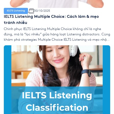
30/10/2025
IELTS Listening
IELTS Listening Multiple Choice: Cách làm & mẹo
tránh nhiễu
Chinh phục IELTS Listening Multiple Choice không chỉ là nghe
đúng, mà là “lọc nhiễu” giữa hàng loạt Listening distractors. Cùng
khám phá strategies Multiple Choice IELTS Listening và mẹo nhận
biết signposting IELTS để làm chủ các dạng, đặc biệt Choose TWO
ANSWERS IELTS — biến phần khó nhất thành điểm mạnh của bạn.
[…]