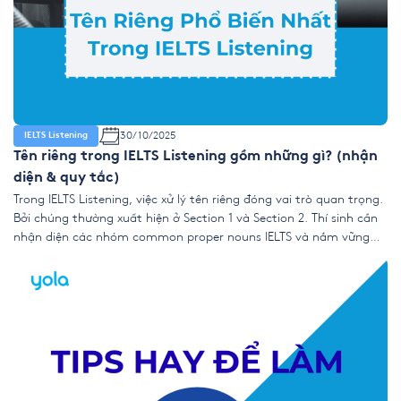
30/10/2025
IELTS Listening
Tên riêng trong IELTS Listening gồm những gì? (nhận
diện & quy tắc)
Trong IELTS Listening, việc xử lý tên riêng đóng vai trò quan trọng.
Bởi chúng thường xuất hiện ở Section 1 và Section 2. Thí sinh cần
nhận diện các nhóm common proper nouns IELTS và nắm vững
quy tắc chính tả để tránh mất điểm không đáng. Họ tên gồm
first name hoặc surname […]