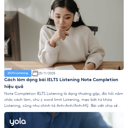
25/11/2025
IELTS Listening
Cách làm dạng bài IELTS Listening Note Completion
hiệu quả
Note Completion IELTS Listening là dạng thường gặp, đòi hỏi nắm
chắc cách làm, chú ý word limit Listening, mẹo bắt từ khóa
Listening, cũng như chính tả Anh–Anh/Anh–Mỹ. Bài viết chia sẻ
chiến lược hiệu quả để làm tốt điền ghi chú IELTS Listening. 1.
Note Completion là gì? (nhận diện nhanh) Note completion […]