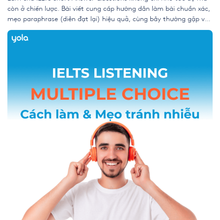
còn ở chiến lược. Bài viết cung cấp hướng dẫn làm bài chuẩn xác,
mẹo paraphrase (diễn đạt lại) hiệu quả, cùng bẫy thường gặp và
bài luyện tập có đáp án, giúp bạn tự tin đạt điểm cao trong cả
Listening và […]