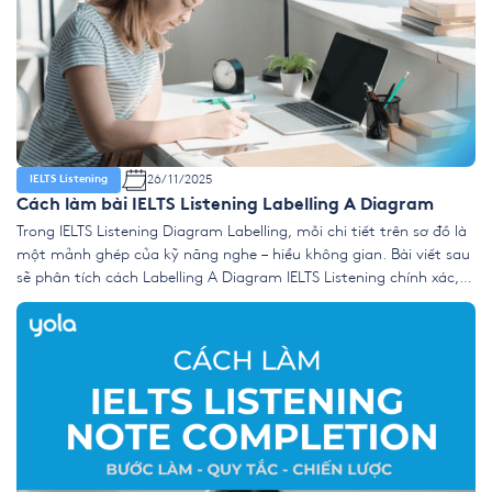
26/11/2025
IELTS Listening
Cách làm bài IELTS Listening Labelling A Diagram
Trong IELTS Listening Diagram Labelling, mỗi chi tiết trên sơ đồ là
một mảnh ghép của kỹ năng nghe – hiểu không gian. Bài viết sau
sẽ phân tích cách Labelling A Diagram IELTS Listening chính xác,
khai thác hiệu quả các yếu tố Spatial Language, Prepositions of
Place và tuân thủ Spelling Rules IELTS […]