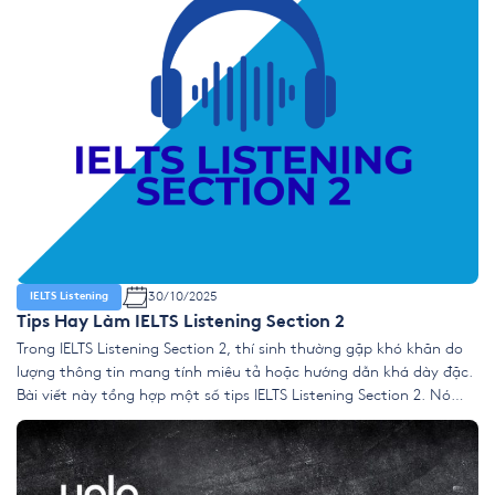
30/10/2025
IELTS Listening
Tips Hay Làm IELTS Listening Section 2
Trong IELTS Listening Section 2, thí sinh thường gặp khó khăn do
lượng thông tin mang tính miêu tả hoặc hướng dẫn khá dày đặc.
Bài viết này tổng hợp một số tips IELTS Listening Section 2. Nó
cũng có mẹo làm Listening Section 2 hữu ích nhằm hỗ trợ người
học cải thiện độ […]