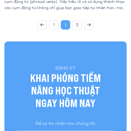
cụm động từ (phrasal verbs). Việc hiểu rõ và sử dụng thành thạo
các cụm động từ không chỉ giúp bạn giao tiếp tự nhiên hơn, mà
còn tăng khả năng hiểu văn bản một cách toàn diện. Trong bài
viết này,Hãy cùng […]
1
2
3
ĐĂNG KÝ
KHAI PHÓNG TIỀM
NĂNG HỌC THUẬT
NGAY HÔM NAY
Để lại tin nhắn cho chúng tôi