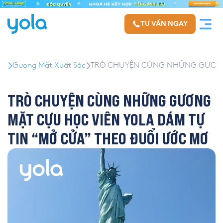
TƯ VẤN NGAY
Gương Mặt Xuất Sắc
TRÒ CHUYỆN CÙNG NHỮNG GƯƠNG 
TRÒ CHUYỆN CÙNG NHỮNG GƯƠNG
MẶT CỰU HỌC VIÊN YOLA DÁM TỰ
TIN “MỞ CỬA” THEO ĐUỔI ƯỚC MƠ