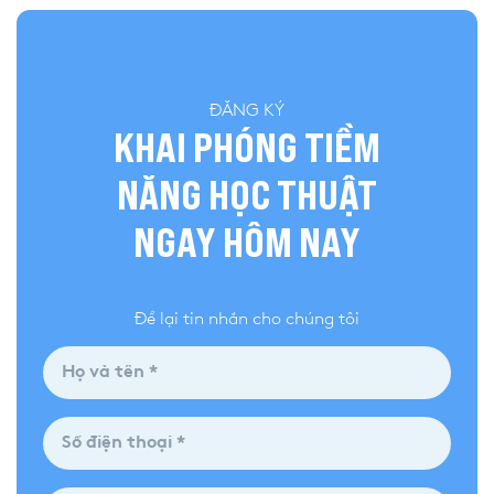
ĐĂNG KÝ
KHAI PHÓNG TIỀM
NĂNG HỌC THUẬT
NGAY HÔM NAY
Để lại tin nhắn cho chúng tôi