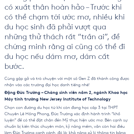
có xuất thân hoàn hảo – Trước khi
có thể chạm tới ước mơ, nhiều khi
du học sinh đã phải vượt qua
những thử thách rất “trần ai”, để
chứng minh rằng ai cũng có thể đi
du học nếu dám mơ, dám cất
bước.
Cùng gặp gỡ và trò chuyện với một số Gen Z đã thành công được
nhận vào các trường đại học danh tiếng nhé!
Đặng Đức Trường – Chàng sinh viên năm 2, ngành Khoa học
Máy tính trường New Jersey Institute of Technology
Chọn con đường du học từ khi còn đang học cấp 3 tại THPT
Chuyên Lê Hồng Phong, Đức Trường xác định hành trình “khổ
luyện” để có thể đặt chân đến Mỹ thực hiện ước mơ. Bên cạnh sự
chuẩn bị kiến thức chuyên môn, kỹ năng mềm, vẫn còn hai điều
làm Đức Trường canh cánh, đó là: khả năng xử lý thông tin bằng