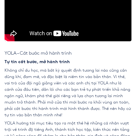
YOLA – Cất bước mở hành trình
Tự tin cất bước, mở hành trình
Không chỉ du học, mà bất kỳ quyết định tương lai nào cũng cần
dũng khí, đam mê, và đặc biệt là niềm tin vào bản thân. Vì thế,
vai trò của đội ngũ giảng viên và các anh chị tại YOLA như là
cánh cửa đầu tiên, dẫn lối cho các bạn trẻ tự phát triển khả năng
ngôn ngữ, khám phá thế giới riêng và lựa chọn tương lai mình
muốn trở thành. Phải mở cửa thì mới bước ra khỏi vùng an toàn,
phải cất bước thì hành trình mới hình thành được. Thế nên hãy cứ
tự tin vào bản thân mình nhé!
YOLA hướng tới mục tiêu tạo ra một thế hệ những cá nhân vượt
trội về trình độ tiếng Anh, thành tích học tập, kiến thức nền tảng
và kỹ năng sống để chăm lo cho bản thân, gia đình và cộng đồng.