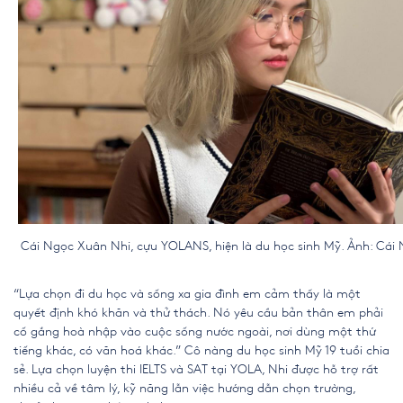
Cái Ngọc Xuân Nhi, cựu YOLANS, hiện là du học sinh Mỹ. Ảnh: Cái
“Lựa chọn đi du học và sống xa gia đình em cảm thấy là một
quyết định khó khăn và thử thách. Nó yêu cầu bản thân em phải
cố gắng hoà nhập vào cuộc sống nước ngoài, nơi dùng một thứ
tiếng khác, có văn hoá khác.” Cô nàng du học sinh Mỹ 19 tuổi chia
sẻ. Lựa chọn luyện thi IELTS và SAT tại YOLA, Nhi được hỗ trợ rất
nhiều cả về tâm lý, kỹ năng lẫn việc hướng dẫn chọn trường,