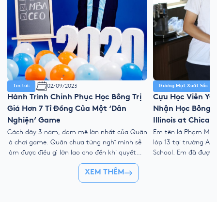
02/09/2023
Tin tức
Gương Mặt Xuất Sắc
Hành Trình Chinh Phục Học Bổng Trị
Cựu Học Viên YO
Giá Hơn 7 Tỉ Đồng Của Một ‘Dân
Nhận Học Bổng Tr
Nghiện’ Game
Illinois at Chicag
Cách đây 3 năm, đam mê lớn nhất của Quân
Em tên là Phạm Minh
là chơi game. Quân chưa từng nghĩ mình sẽ
lớp 13 tại trường Aus
làm được điều gì lớn lao cho đến khi quyết
School. Em đã được 
tâm cai nghiện game, bắt đầu một ước mơ
từ University of Cinci
XEM THÊM
hoàn toàn khác: du học. Nhâm Ngọc Minh
Auburn và University 
Quân – Chàng trai 18 tuổi, cựu học sinh […]
lựa chọn cho năm họ
quyết định đi du […]