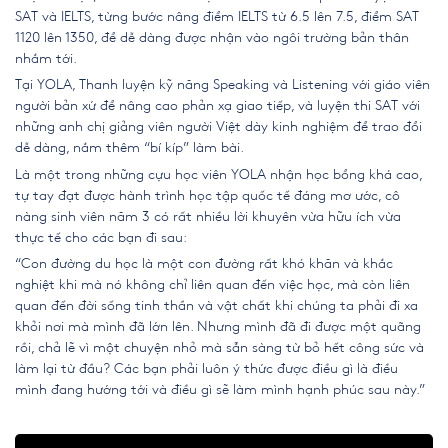
SAT và IELTS, từng bước nâng điểm IELTS từ 6.5 lên 7.5, điểm SAT
1120 lên 1350, để dễ dàng được nhận vào ngôi trường bản thân
nhắm tới.
Tại YOLA, Thanh luyện kỹ năng Speaking và Listening với giáo viên
người bản xứ để nâng cao phản xạ giao tiếp, và luyện thi SAT với
những anh chị giảng viên người Việt dày kinh nghiệm để trao đổi
dễ dàng, nắm thêm “bí kíp” làm bài.
Là một trong những cựu học viên YOLA nhận học bổng khá cao,
tự tay đạt được hành trình học tập quốc tế đáng mơ ước, cô
nàng sinh viên năm 3 có rất nhiều lời khuyên vừa hữu ích vừa
thực tế cho các bạn đi sau:
“Con đường du học là một con đường rất khó khăn và khắc
nghiệt khi mà nó không chỉ liên quan đến việc học, mà còn liên
quan đến đời sống tinh thần và vật chất khi chúng ta phải đi xa
khỏi nơi mà mình đã lớn lên. Nhưng mình đã đi được một quãng
rồi, chả lẽ vì một chuyện nhỏ mà sẵn sàng từ bỏ hết công sức và
làm lại từ đầu? Các bạn phải luôn ý thức được điều gì là điều
mình đang hướng tới và điều gì sẽ làm mình hạnh phúc sau này.”