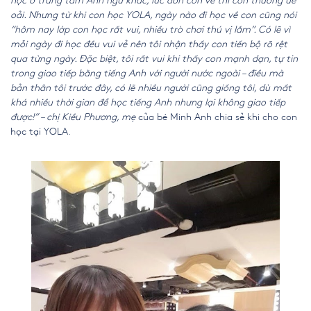
học ở trung tâm Anh ngữ khác, lúc đón con về thì con thường uể
oải. Nhưng từ khi con học YOLA, ngày nào đi học về con cũng nói
“hôm nay lớp con học rất vui, nhiều trò chơi thú vị lắm”. Có lẽ vì
mỗi ngày đi học đều vui vẻ nên tôi nhận thấy con tiến bộ rõ rệt
qua từng ngày. Đặc biệt, tôi rất vui khi thấy con mạnh dạn, tự tin
trong giao tiếp bằng tiếng Anh với người nước ngoài – điều mà
bản thân tôi trước đây, có lẽ nhiều người cũng giống tôi, dù mất
khá nhiều thời gian để học tiếng Anh nhưng lại không giao tiếp
được!” – chị Kiều Phương, mẹ
của bé Minh Anh chia sẻ khi cho con
học tại YOLA.