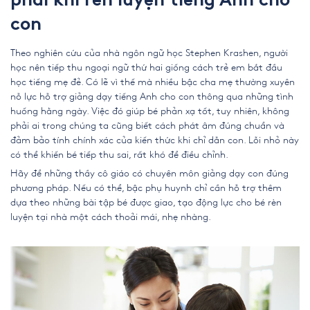
phải khi rèn luyện tiếng Anh cho
con
Theo nghiên cứu của nhà ngôn ngữ học Stephen Krashen, người
học nên tiếp thu ngoại ngữ thứ hai giống cách trẻ em bắt đầu
học tiếng mẹ đẻ. Có lẽ vì thế mà nhiều bậc cha mẹ thường xuyên
nỗ lực hỗ trợ giảng dạy tiếng Anh cho con thông qua những tình
huống hằng ngày. Việc đó giúp bé phản xạ tốt, tuy nhiên, không
phải ai trong chúng ta cũng biết cách phát âm đúng chuẩn và
đảm bảo tính chính xác của kiến thức khi chỉ dẫn con. Lỗi nhỏ này
có thể khiến bé tiếp thu sai, rất khó để điều chỉnh.
Hãy để những thầy cô giáo có chuyên môn giảng dạy con đúng
phương pháp. Nếu có thể, bậc phụ huynh chỉ cần hỗ trợ thêm
dựa theo những bài tập bé được giao, tạo động lực cho bé rèn
luyện tại nhà một cách thoải mái, nhẹ nhàng.