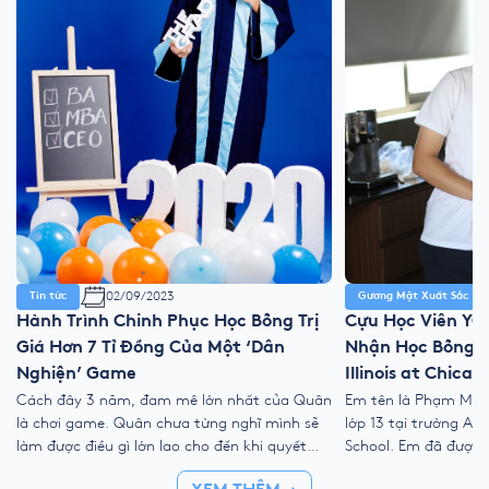
02/09/2023
Tin tức
Gương Mặt Xuất Sắc
Hành Trình Chinh Phục Học Bổng Trị
Cựu Học Viên YO
Giá Hơn 7 Tỉ Đồng Của Một ‘Dân
Nhận Học Bổng Tr
Nghiện’ Game
Illinois at Chicag
Cách đây 3 năm, đam mê lớn nhất của Quân
Em tên là Phạm Minh
là chơi game. Quân chưa từng nghĩ mình sẽ
lớp 13 tại trường Aus
làm được điều gì lớn lao cho đến khi quyết
School. Em đã được 
tâm cai nghiện game, bắt đầu một ước mơ
từ University of Cinci