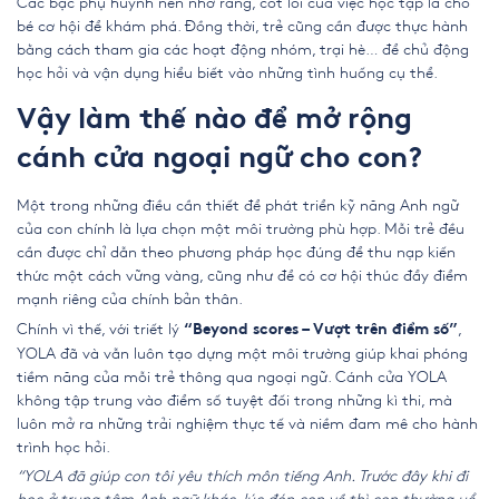
Các bậc phụ huynh nên nhớ rằng, cốt lõi của việc học tập là cho
bé cơ hội để khám phá. Đồng thời, trẻ cũng cần được thực hành
bằng cách tham gia các hoạt động nhóm, trại hè… để chủ động
học hỏi và vận dụng hiểu biết vào những tình huống cụ thể.
Vậy làm thế nào để mở rộng
cánh cửa ngoại ngữ cho con?
Một trong những điều cần thiết để phát triển kỹ năng Anh ngữ
của con chính là lựa chọn một môi trường phù hợp. Mỗi trẻ đều
cần được chỉ dẫn theo phương pháp học đúng để thu nạp kiến
thức một cách vững vàng, cũng như để có cơ hội thúc đẩy điểm
mạnh riêng của chính bản thân.
Chính vì thế, với triết lý
,
“Beyond scores – Vượt trên điểm số”
YOLA đã và vẫn luôn tạo dựng một môi trường giúp khai phóng
tiềm năng của mỗi trẻ thông qua ngoại ngữ. Cánh cửa YOLA
không tập trung vào điểm số tuyệt đối trong những kì thi, mà
luôn mở ra những trải nghiệm thực tế và niềm đam mê cho hành
trình học hỏi.
“YOLA đã giúp con tôi yêu thích môn tiếng Anh. Trước đây khi đi