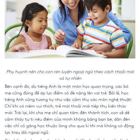
Phụ huynh nên cho con rèn luyện ngoại ngữ theo cách thoải mái
và tự nhiên
Bên cạnh đó, dù tiếng Anh là một môn học quan trọng, các bố
mẹ cũng đừng để áp lực điểm số đè nặng lên vai trẻ. Bởi lẽ, học
tiếng Anh cũng tương tự như việc cảm thụ các môn nghệ thuật:
Chỉ khi có niềm vui thích, trẻ mới thoải mái tiếp thu kiến thức
mới. Trái lại, khi cha mẹ chỉ quan tâm đến thành tích, con sẽ dễ
cảm thấy tự ti nếu điểm của mình không bằng bạn bè, dẫn đến
việc chỉ cố gắng học thuộc lòng cho qua kì thi mà không có động
lực trau dồi ngoại ngữ.