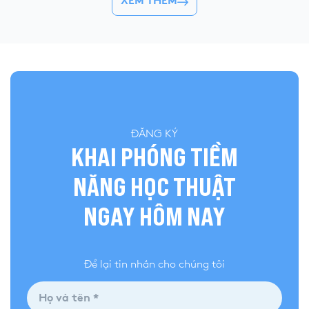
XEM THÊM
hoàn toàn khác: du học. Nhâm Ngọc Minh
Auburn và University 
Quân – Chàng trai 18 tuổi, cựu học sinh […]
lựa chọn cho năm họ
quyết định đi du […]
ĐĂNG KÝ
KHAI PHÓNG TIỀM
NĂNG HỌC THUẬT
NGAY HÔM NAY
Để lại tin nhắn cho chúng tôi