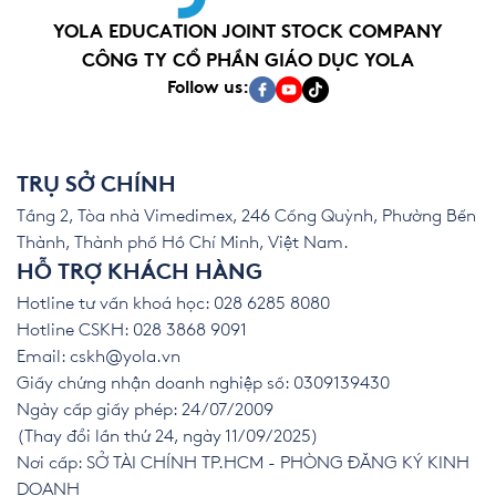
YOLA EDUCATION JOINT STOCK COMPANY
CÔNG TY CỔ PHẦN GIÁO DỤC YOLA
Follow us:
TRỤ SỞ CHÍNH
Tầng 2, Tòa nhà Vimedimex, 246 Cống Quỳnh, Phường Bến
Thành, Thành phố Hồ Chí Minh, Việt Nam.
HỖ TRỢ KHÁCH HÀNG
Hotline tư vấn khoá học: 028 6285 8080
Hotline CSKH: 028 3868 9091
Email:
cskh@yola.vn
Giấy chứng nhận doanh nghiệp số: 0309139430
Ngày cấp giấy phép: 24/07/2009
(Thay đổi lần thứ 24, ngày 11/09/2025)
Nơi cấp: SỞ TÀI CHÍNH TP.HCM - PHÒNG ĐĂNG KÝ KINH
DOANH