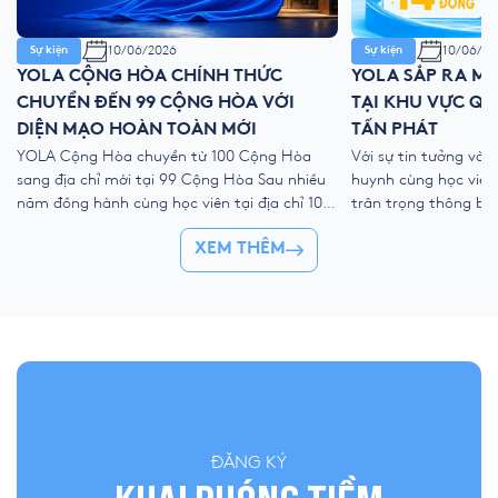
10/06/2026
10/06/20
Sự kiện
Sự kiện
YOLA CỘNG HÒA CHÍNH THỨC
YOLA SẮP RA MẮ
CHUYỂN ĐẾN 99 CỘNG HÒA VỚI
TẠI KHU VỰC QU
DIỆN MẠO HOÀN TOÀN MỚI
TẤN PHÁT
YOLA Cộng Hòa chuyển từ 100 Cộng Hòa
Với sự tin tưởng và
sang địa chỉ mới tại 99 Cộng Hòa Sau nhiều
huynh cùng học viên
năm đồng hành cùng học viên tại địa chỉ 100
trân trọng thông bá
Cộng Hòa, phường Tân Sơn Nhất, TP.HCM,
mới: YOLA Huỳnh Tấ
XEM THÊM
YOLA Cộng Hòa chính thức chuyển sang
rộng nhằm mang môi
“ngôi nhà mới” tại: 📍 99 Cộng Hòa, phường
quốc tế và phương p
Tân Sơn Nhất, TP.HCM […]
đến gần […]
ĐĂNG KÝ