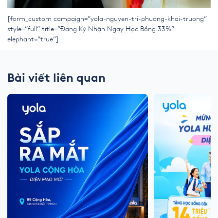
[form_custom campaign=”yola-nguyen-tri-phuong-khai-truong”
style=”full” title=”Đăng Ký Nhận Ngay Học Bổng 33%”
elephant=”true”]
Bài viết liên quan