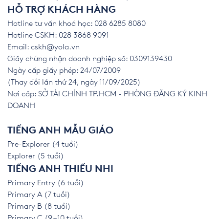
HỖ TRỢ KHÁCH HÀNG
Hotline tư vấn khoá học: 028 6285 8080
Hotline CSKH: 028 3868 9091
Email:
cskh@yola.vn
Giấy chứng nhận doanh nghiệp số: 0309139430
Ngày cấp giấy phép: 24/07/2009
(Thay đổi lần thứ 24, ngày 11/09/2025)
Nơi cấp: SỞ TÀI CHÍNH TP.HCM - PHÒNG ĐĂNG KÝ KINH
DOANH
TIẾNG ANH MẪU GIÁO
Pre-Explorer (4 tuổi)
Explorer (5 tuổi)
TIẾNG ANH THIẾU NHI
Primary Entry (6 tuổi)
Primary A (7 tuổi)
Primary B (8 tuổi)
Primary C (9 – 10 tuổi)