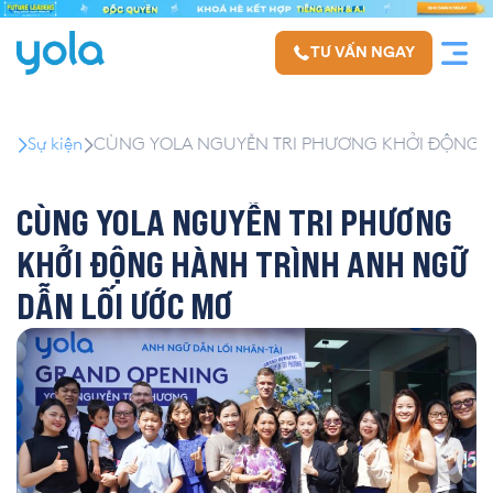
TƯ VẤN NGAY
Sự kiện
CÙNG YOLA NGUYỄN TRI PHƯƠNG KHỞI ĐỘNG 
CÙNG YOLA NGUYỄN TRI PHƯƠNG
KHỞI ĐỘNG HÀNH TRÌNH ANH NGỮ
DẪN LỐI ƯỚC MƠ