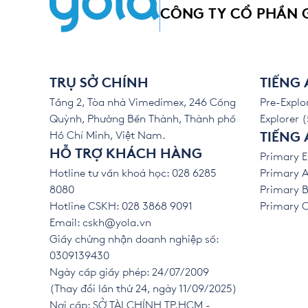
CÔNG TY CỔ PHẦN 
TRỤ SỞ CHÍNH
TIẾNG
Tầng 2, Tòa nhà Vimedimex, 246 Cống
Pre-Explor
Quỳnh, Phường Bến Thành, Thành phố
Explorer (
Hồ Chí Minh, Việt Nam.
TIẾNG 
HỖ TRỢ KHÁCH HÀNG
Primary E
Hotline tư vấn khoá học: 028 6285
Primary A
8080
Primary B
Hotline CSKH: 028 3868 9091
Primary C 
Email:
cskh@yola.vn
Giấy chứng nhận doanh nghiệp số:
0309139430
Ngày cấp giấy phép: 24/07/2009
(Thay đổi lần thứ 24, ngày 11/09/2025)
Nơi cấp: SỞ TÀI CHÍNH TP.HCM -