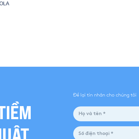
YOLA
Để lại tin nhắn cho chúng tôi
TIỀM
HUẬT