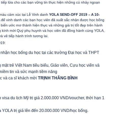
 tiếp lửa cho các bạn vững tin thực hiện những cú nhảy ngoạn
 màu cảm xúc tại Lễ Vinh danh
YOLA SEND-OFF 2019 – A 10-
 để vinh danh các bạn học viên đã xuất sắc nhận được học bổng
 biến ước mơ thành hiện thực và những giá trị tốt đẹp trên hành
rọng kính mời Quý phụ huynh và học viên đã đồng hành cùng YOLA,
vẽ tiếp hành trình tương lai.
019:
 nhận học bổng du học tại các trường Đại học và THPT
ặt trẻ Việt Nam tiêu biểu, Giáo viên, Cựu học viên và
 niềm tin và sức mạnh tiềm năng
c và ca sĩ khách mời
TRỊNH THĂNG BÌNH
isa du lịch Mỹ trị giá 2.000.000 VND/voucher, thời hạn 1
 YOLA trị giá lên đến 20.000.000 VND/học bổng.