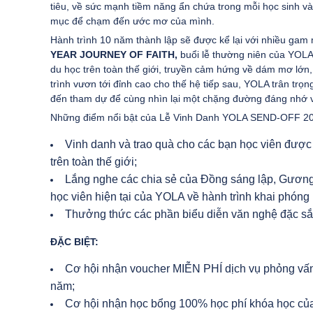
tiêu, về sức mạnh tiềm năng ẩn chứa trong mỗi học sinh và
mục để chạm đến ước mơ của mình.
Hành trình 10 năm thành lập sẽ được kể lại với nhiều gam
YEAR JOURNEY OF FAITH,
buổi lễ thường niên của YOLA
du học trên toàn thế giới, truyền cảm hứng về dám mơ lớn,
trình vươn tới đỉnh cao cho thế hệ tiếp sau, YOLA trân t
đến tham dự để cùng nhìn lại một chặng đường đáng nhớ và 
Những điểm nổi bật của Lễ Vinh Danh YOLA SEND-OFF 2
Vinh danh và trao quà cho các bạn học viên được
trên toàn thế giới;
Lắng nghe các chia sẻ của Đồng sáng lập, Gương m
học viên hiện tại của YOLA về hành trình khai phóng
Thưởng thức các phần biểu diễn văn nghệ đặc sắ
ĐẶC BIỆT:
Cơ hội nhận voucher MIỄN PHÍ dịch vụ phỏng vấn v
năm;
Cơ hội nhận học bổng 100% học phí khóa học của