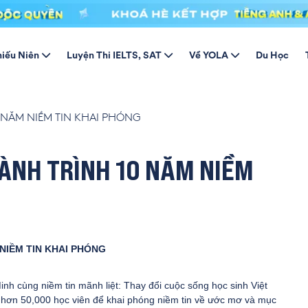
hiếu Niên
Luyện Thi IELTS, SAT
Về YOLA
Du Học
0 NĂM NIỀM TIN KHAI PHÓNG
HÀNH TRÌNH 10 NĂM NIỀM
 NIỀM TIN KHAI PHÓNG
inh cùng niềm tin mãnh liệt: Thay đổi cuộc sống học sinh Việt
hơn 50,000 học viên để khai phóng niềm tin về ước mơ và mục