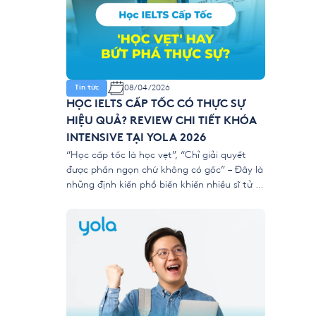
08/04/2026
Tin tức
HỌC IELTS CẤP TỐC CÓ THỰC SỰ
HIỆU QUẢ? REVIEW CHI TIẾT KHÓA
INTENSIVE TẠI YOLA 2026
“Học cấp tốc là học vẹt”, “Chỉ giải quyết
được phần ngọn chứ không có gốc” – Đây là
những định kiến phổ biến khiến nhiều sĩ tử e
dè trước các khóa luyện thi ngắn hạn. Tuy
nhiên, với áp lực nộp hồ sơ xét tuyển đại học
và du học năm 2026 ngày […]