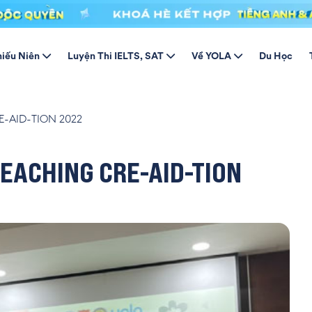
hiếu Niên
Luyện Thi IELTS, SAT
Về YOLA
Du Học
E-AID-TION 2022
TEACHING CRE-AID-TION