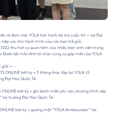
ết và đam mê, YOLA hân hạnh tài trợ cuộc thi — tại Đại
tiếp sức cho hành trình của các bạn trẻ giỏi.
/2022 thu hút sự quan tâm của nhiều bạn sinh viên trong
do Đoàn bộ môn Anh tổ chức cùng sự góp mặt của YOLA
giải — :
TS ONLINE bất kỳ + 3 tháng thực tập tại YOLA (5
ng Đại Học Quốc Tế
S ONLINE bất kỳ + ghi danh miễn phí vào chương trình sắp
 tại trường Đại Học Quốc Tế.
S ONLINE bất kỳ + gương mặt “YOLA Ambassador” tại