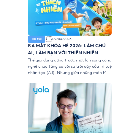
09/04/2026
Tin tức
RA MẮT KHÓA HÈ 2026: LÀM CHỦ
AI, LÀM BẠN VỚI THIÊN NHIÊN
Thế giới đang đứng trước một làn sóng công
nghệ chưa từng có với sự trỗi dậy của Trí tuệ
nhân tạo (A.I). Nhưng giữa những màn hình
kỹ thuật số, liệu chúng ta có đang vô tình
để trẻ “ngắt kết nối” với vẻ đẹp của thiên
nhiên? 👉 Khóa hè 2026 chính thức […]