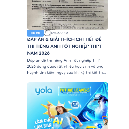
12/06/2026
Tin tức
ĐÁP ÁN & GIẢI THÍCH CHI TIẾT ĐỀ
THI TIẾNG ANH TỐT NGHIỆP THPT
NĂM 2026
Đáp án đề thi Tiếng Anh Tốt nghiệp THPT
2026 đang được rất nhiều học sinh và phụ
huynh tìm kiếm ngay sau khi kỳ thi kết thúc.
Để giúp thí sinh nhanh chóng đối chiếu kết
quả và đánh giá bài làm của mình, YOLA
cập nhật đề thi chính thức, đáp án tham
[…]