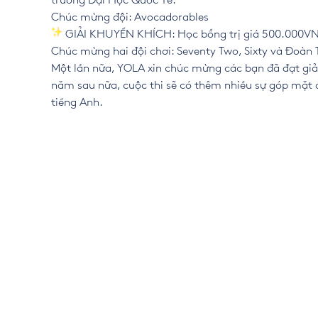
trường Đại Học Quốc Tế.
Chúc mừng đội: Avocadorables
GIẢI KHUYẾN KHÍCH: Học bổng trị giá 500.000VND
Chúc mừng hai đội chơi: Seventy Two, Sixty và Đoàn
Một lần nữa, YOLA xin chúc mừng các bạn đã đạt giả
năm sau nữa, cuộc thi sẽ có thêm nhiều sự góp mặt đ
tiếng Anh.