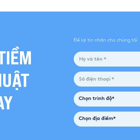
Để lại tin nhắn cho chúng tôi
TIỀM
HUẬT
AY
Chọn trình độ*
Chọn địa điểm*