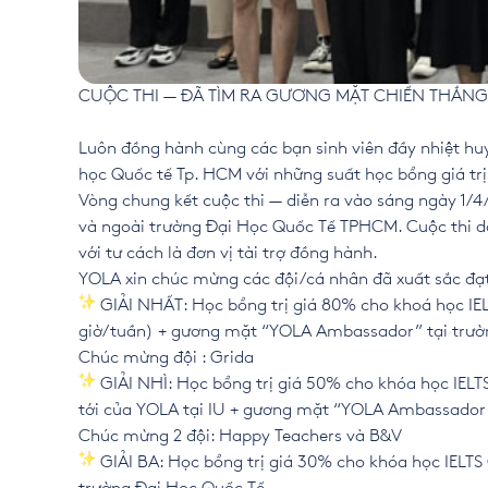
CUỘC THI — ĐÃ TÌM RA GƯƠNG MẶT CHIẾN THẮNG
Luôn đồng hành cùng các bạn sinh viên đầy nhiệt huy
học Quốc tế Tp. HCM với những suất học bổng giá trị, 
Vòng chung kết cuộc thi — diễn ra vào sáng ngày 1/4
và ngoài trường Đại Học Quốc Tế TPHCM. Cuộc thi 
với tư cách là đơn vị tài trợ đồng hành.
YOLA xin chúc mừng các đội/cá nhân đã xuất sắc đạt 
GIẢI NHẤT: Học bổng trị giá 80% cho khoá học IEL
giờ/tuần) + gương mặt “YOLA Ambassador” tại trườ
Chúc mừng đội : Grida
GIẢI NHÌ: Học bổng trị giá 50% cho khóa học IELT
tới của YOLA tại IU + gương mặt “YOLA Ambassador”
Chúc mừng 2 đội: Happy Teachers và B&V
GIẢI BA: Học bổng trị giá 30% cho khóa học IELT