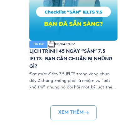
08/04/2026
Tin tức
LỊCH TRÌNH 45 NGÀY “SĂN” 7.5
IELTS: BẠN CẦN CHUẨN BỊ NHỮNG
GÌ?
Đạt mức điểm 7.5 IELTS trong vòng chưa
đầy 2 tháng không phải là nhiệm vụ “bất
khả thi”, nhưng nó đòi hỏi một kỷ luật thép
và sự chuẩn bị khoa học. Khác với những lộ
trình học thong dong, IELTS Intensive tại
YOLA là một cuộc đua marathon rút ngắn.
XEM THÊM
Để “về đích” […]