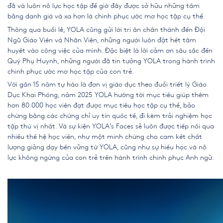
đã và luôn nỗ lực học tập để giờ đây được sở hữu những tấm
bằng danh giá và xa hơn là chinh phục ước mơ học tập cụ thể.
Thông qua buổi lễ, YOLA cũng gửi lời tri ân chân thành đến Đội
Ngũ Giáo Viên và Nhân Viên, những người luôn đặt hết tâm
huyết vào công việc của mình. Đặc biệt là lời cảm ơn sâu sắc đến
Quý Phụ Huynh, những người đã tin tưởng YOLA trong hành trình
chinh phục ước mơ học tập của con trẻ.
Với gần 15 năm tự hào là đơn vị giáo dục theo đuổi triết lý Giáo
Dục Khai Phóng, năm 2025 YOLA hướng tới mục tiêu giúp thêm
hơn 80.000 học viên đạt được mục tiêu học tập cụ thể, bảo
chứng bằng các chứng chỉ uy tín quốc tế, đi kèm trải nghiệm học
tập thú vị nhất. Và sự kiện YOLA’s Faces sẽ luôn được tiếp nối qua
nhiều thế hệ học viên, như một minh chứng cho cam kết chất
lượng giảng dạy bền vững từ YOLA, cũng như sự hiếu học và nỗ
lực không ngừng của con trẻ trên hành trình chinh phục Anh ngữ.