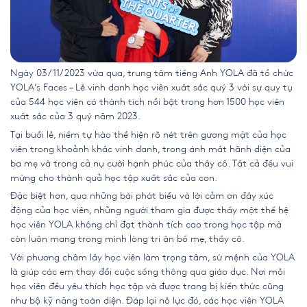
Ngày 03/11/2023 vừa qua,
trung tâm tiếng Anh YOLA
đã tổ chức
YOLA’s Faces – Lễ vinh danh học viên xuất sắc quý 3 với sự quy tụ
của 544 học viên có thành tích nổi bật trong hơn 1500 học viên
xuất sắc của 3 quý năm 2023.
Tại buổi lễ, niềm tự hào thể hiện rõ nét trên gương mặt của học
viên trong khoảnh khắc vinh danh, trong ánh mắt hãnh diện của
ba mẹ và trong cả nụ cười hạnh phúc của thầy cô. Tất cả đều vui
mừng cho thành quả học tập xuất sắc của con.
Đặc biệt hơn, qua những bài phát biểu và lời cảm ơn đầy xúc
động của học viên, những người tham gia được thấy một thế hệ
học viên YOLA không chỉ đạt thành tích cao trong học tập mà
còn luôn mang trong mình lòng tri ân bố mẹ, thầy cô.
Với phương châm lấy học viên làm trọng tâm, sứ mệnh của YOLA
là giúp các em thay đổi cuộc sống thông qua giáo dục. Nơi mỗi
học viên đều yêu thích học tập và được trang bị kiến thức cũng
như bộ kỹ năng toàn diện. Đáp lại nỗ lực đó, các học viên YOLA