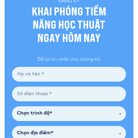
ĐĂNG KÝ
KHAI PHÓNG TIỀM
NĂNG HỌC THUẬT
NGAY HÔM NAY
Để lại tin nhắn cho chúng tôi
Chọn trình độ*
Chọn địa điểm*