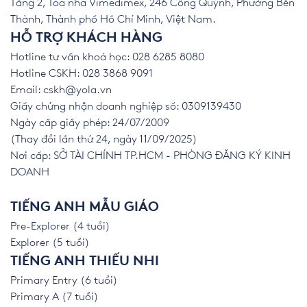
Tầng 2, Tòa nhà Vimedimex, 246 Cống Quỳnh, Phường Bến
Thành, Thành phố Hồ Chí Minh, Việt Nam.
HỖ TRỢ KHÁCH HÀNG
Hotline tư vấn khoá học: 028 6285 8080
Hotline CSKH: 028 3868 9091
Email:
cskh@yola.vn
Giấy chứng nhận doanh nghiệp số: 0309139430
Ngày cấp giấy phép: 24/07/2009
(Thay đổi lần thứ 24, ngày 11/09/2025)
Nơi cấp: SỞ TÀI CHÍNH TP.HCM - PHÒNG ĐĂNG KÝ KINH
DOANH
TIẾNG ANH MẪU GIÁO
Pre-Explorer (4 tuổi)
Explorer (5 tuổi)
TIẾNG ANH THIẾU NHI
Primary Entry (6 tuổi)
Primary A (7 tuổi)