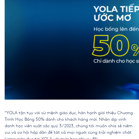
“YOLA tận tụy với sứ mệnh giáo dục, hân hạnh giới thiệu Chương
Trình Học Bổng 50% dành cho khách hàng mới. Nhân dịp vinh
danh học viên xuất sắc quý 3/2023, chúng tôi muốn chia sẻ niềm
vui và cơ hội hấp dẫn để tất cả mọi người cùng trải nghiệm chất
lượng giáo dục tại YOLA với mức học phí ưu đãi.