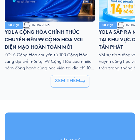
10/06/2026
10/06/20
Sự kiện
Sự kiện
YOLA CỘNG HÒA CHÍNH THỨC
YOLA SẮP RA MẮ
CHUYỂN ĐẾN 99 CỘNG HÒA VỚI
TẠI KHU VỰC QU
DIỆN MẠO HOÀN TOÀN MỚI
TẤN PHÁT
YOLA Cộng Hòa chuyển từ 100 Cộng Hòa
Với sự tin tưởng và
sang địa chỉ mới tại 99 Cộng Hòa Sau nhiều
huynh cùng học viên
năm đồng hành cùng học viên tại địa chỉ 100
trân trọng thông bá
Cộng Hòa, phường Tân Sơn Nhất, TP.HCM,
mới: YOLA Huỳnh Tấ
XEM THÊM
YOLA Cộng Hòa chính thức chuyển sang
rộng nhằm mang môi
“ngôi nhà mới” tại: 📍 99 Cộng Hòa, phường
quốc tế và phương p
Tân Sơn Nhất, TP.HCM […]
đến gần […]