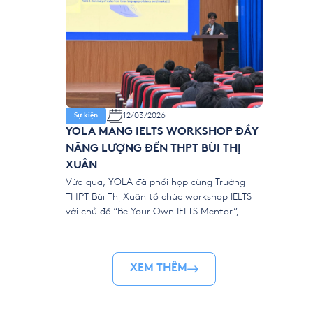
12/03/2026
Sự kiện
YOLA MANG IELTS WORKSHOP ĐẦY
NĂNG LƯỢNG ĐẾN THPT BÙI THỊ
XUÂN
Vừa qua, YOLA đã phối hợp cùng Trường
THPT Bùi Thị Xuân tổ chức workshop IELTS
với chủ đề “Be Your Own IELTS Mentor”,
mang đến một không gian học tập năng
động và giàu tính tương tác cho các bạn
học sinh. Khác với những buổi workshop học
XEM THÊM
thuật thường chỉ xoay quanh lý […]