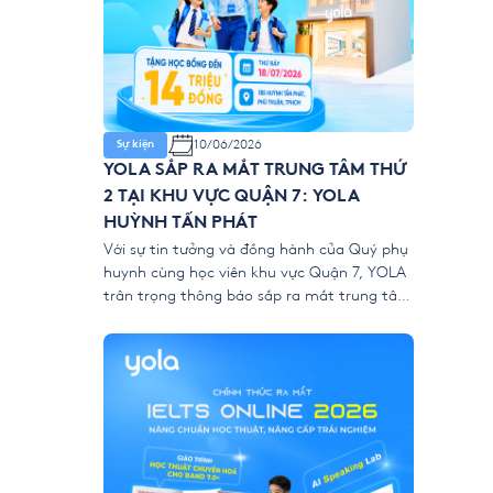
10/06/2026
Sự kiện
YOLA SẮP RA MẮT TRUNG TÂM THỨ
2 TẠI KHU VỰC QUẬN 7: YOLA
HUỲNH TẤN PHÁT
Với sự tin tưởng và đồng hành của Quý phụ
huynh cùng học viên khu vực Quận 7, YOLA
trân trọng thông báo sắp ra mắt trung tâm
mới: YOLA Huỳnh Tấn Phát. Đây là bước mở
rộng nhằm mang môi trường học chuẩn
quốc tế và phương pháp giảng dạy hiện đại
đến gần […]