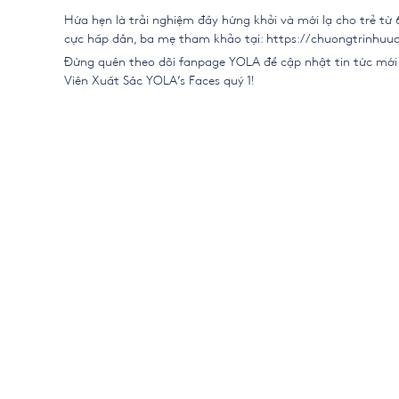
Hứa hẹn là trải nghiệm đầy hứng khởi và mới lạ cho trẻ từ
cực hấp dẫn, ba mẹ tham khảo tại:
https://chuongtrinhuu
Đừng quên theo dõi fanpage YOLA để cập nhật tin tức mớ
Viên Xuất Sắc YOLA’s Faces quý 1!