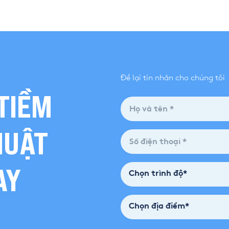
Để lại tin nhắn cho chúng tôi
TIỀM
HUẬT
AY
Chọn trình độ*
Chọn địa điểm*