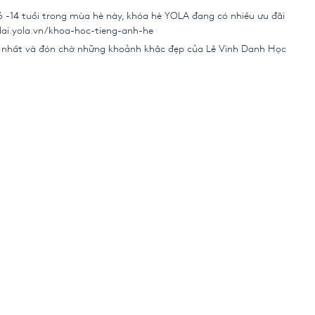
 6 -14 tuổi trong mùa hè này, khóa hè YOLA đang có nhiều ưu đãi
dai.yola.vn/khoa-hoc-tieng-anh-he
i nhất và đón chờ những khoảnh khắc đẹp của Lễ Vinh Danh Học