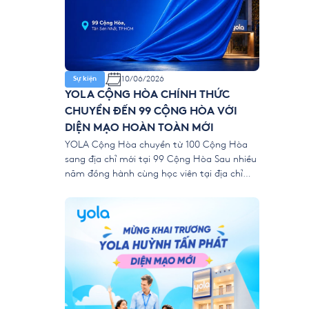
10/06/2026
Sự kiện
YOLA CỘNG HÒA CHÍNH THỨC
CHUYỂN ĐẾN 99 CỘNG HÒA VỚI
DIỆN MẠO HOÀN TOÀN MỚI
YOLA Cộng Hòa chuyển từ 100 Cộng Hòa
sang địa chỉ mới tại 99 Cộng Hòa Sau nhiều
năm đồng hành cùng học viên tại địa chỉ
100 Cộng Hòa, phường Tân Sơn Nhất,
TP.HCM, YOLA Cộng Hòa chính thức chuyển
sang “ngôi nhà mới” tại: 📍 99 Cộng Hòa,
phường Tân Sơn Nhất, TP.HCM […]