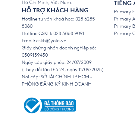
Hồ Chí Minh, Việt Nam.
TIẾNG 
HỖ TRỢ KHÁCH HÀNG
Primary E
Hotline tư vấn khoá học: 028 6285
Primary A
8080
Primary B
Hotline CSKH: 028 3868 9091
Primary C 
Email:
cskh@yola.vn
Giấy chứng nhận doanh nghiệp số:
0309139430
Ngày cấp giấy phép: 24/07/2009
(Thay đổi lần thứ 24, ngày 11/09/2025)
Nơi cấp: SỞ TÀI CHÍNH TP.HCM -
PHÒNG ĐĂNG KÝ KINH DOANH