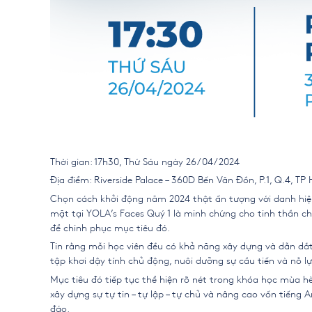
Thời gian: 17h30, Thứ Sáu ngày 26/04/2024
Địa điểm:
Riverside Palace – 360D Bến Vân Đồn, P.1, Q.4, T
Chọn cách khởi động năm 2024 thật ấn tượng với danh hiệ
mặt tại YOLA’s Faces Quý 1 là minh chứng cho tinh thần c
để chinh phục mục tiêu đó.
Tin rằng mỗi học viên đều có khả năng xây dựng và dẫn dắt
tập khơi dậy tính chủ động, nuôi dưỡng sự cầu tiến và nỗ lự
Mục tiêu đó tiếp tục thể hiện rõ nét trong khóa học mùa h
xây dựng sự tự tin – tự lập – tự chủ và nâng cao vốn tiến
đáo.