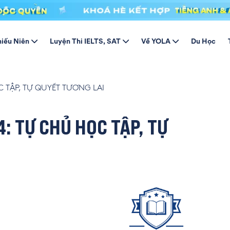
hiếu Niên
Luyện Thi IELTS, SAT
Về YOLA
Du Học
C TẬP, TỰ QUYẾT TƯƠNG LAI
4: TỰ CHỦ HỌC TẬP, TỰ