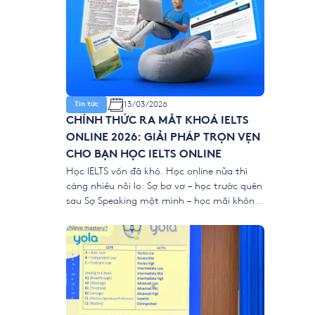
13/03/2026
Tin tức
CHÍNH THỨC RA MẮT KHOÁ IELTS
ONLINE 2026: GIẢI PHÁP TRỌN VẸN
CHO BẠN HỌC IELTS ONLINE
Học IELTS vốn đã khó. Học online nữa thì
càng nhiều nỗi lo: Sợ bơ vơ – học trước quên
sau Sợ Speaking một mình – học mãi không
tiến bộ Dựa trên chính nỗi lo khi học IELTS từ
xa, YOLA chính thức mang đến khoá IELTS
Online 2026 với 4 nâng cấp đỉnh […]