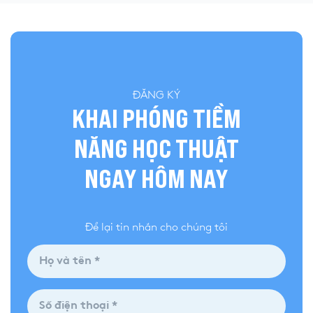
ĐĂNG KÝ
KHAI PHÓNG TIỀM
NĂNG HỌC THUẬT
NGAY HÔM NAY
Để lại tin nhắn cho chúng tôi