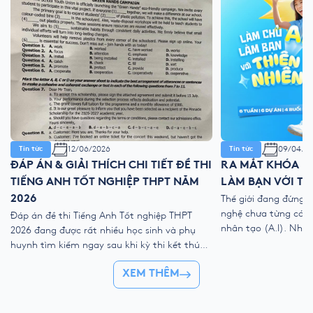
12/06/2026
09/04/2
Tin tức
Tin tức
ĐÁP ÁN & GIẢI THÍCH CHI TIẾT ĐỀ THI
RA MẮT KHÓA HÈ
TIẾNG ANH TỐT NGHIỆP THPT NĂM
LÀM BẠN VỚI TH
2026
Thế giới đang đứng 
nghệ chưa từng có với
Đáp án đề thi Tiếng Anh Tốt nghiệp THPT
nhân tạo (A.I). Như
2026 đang được rất nhiều học sinh và phụ
kỹ thuật số, liệu ch
huynh tìm kiếm ngay sau khi kỳ thi kết thúc.
trẻ “ngắt kết nối” vớ
Để giúp thí sinh nhanh chóng đối chiếu kết
👉 Khóa hè 2026 chí
XEM THÊM
quả và đánh giá bài làm của mình, YOLA cập
nhật đề thi chính thức, đáp án tham […]