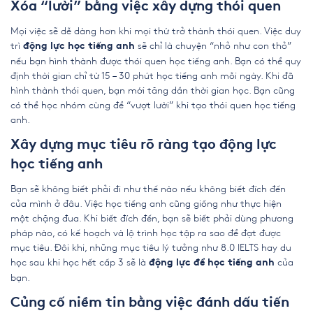
Xóa “lười” bằng việc xây dựng thói quen
Mọi việc sẽ dễ dàng hơn khi mọi thứ trở thành thói quen. Việc duy
trì
sẽ chỉ là chuyện “nhỏ như con thỏ”
động lực học tiếng anh
nếu bạn hình thành được thói quen học tiếng anh. Bạn có thể quy
định thời gian chỉ từ 15 – 30 phút học tiếng anh mỗi ngày. Khi đã
hình thành thói quen, bạn mới tăng dần thời gian học. Bạn cũng
có thể học nhóm cùng để “vượt lười” khi tạo thói quen học tiếng
anh.
Xây dựng mục tiêu rõ ràng tạo động lực
học tiếng anh
Bạn sẽ không biết phải đi như thế nào nếu không biết đích đến
của mình ở đâu. Việc học tiếng anh cũng giống như thực hiện
một chặng đua. Khi biết đích đến, bạn sẽ biết phải dùng phương
pháp nào, có kế hoạch và lộ trình học tập ra sao để đạt được
mục tiêu. Đôi khi, những mục tiêu lý tưởng như 8.0 IELTS hay du
học sau khi học hết cấp 3 sẽ là
của
động lực để học tiếng anh
bạn.
Củng cố niềm tin bằng việc đánh dấu tiến