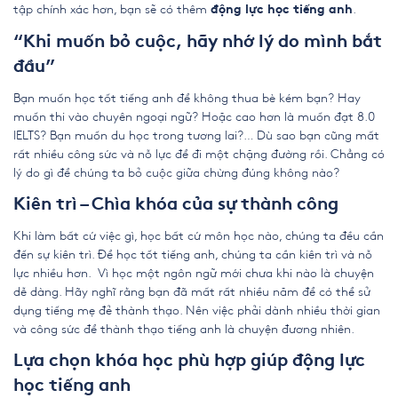
tập chính xác hơn, bạn sẽ có thêm
.
động lực học tiếng anh
“Khi muốn bỏ cuộc, hãy nhớ lý do mình bắt
đầu”
Bạn muốn học tốt tiếng anh để không thua bè kém bạn? Hay
muốn thi vào chuyên ngoại ngữ? Hoặc cao hơn là muốn đạt 8.0
IELTS? Bạn muốn du học trong tương lai?… Dù sao bạn cũng mất
rất nhiều công sức và nỗ lực để đi một chặng đường rồi. Chẳng có
lý do gì để chúng ta bỏ cuộc giữa chừng đúng không nào?
Kiên trì – Chìa khóa của sự thành công
Khi làm bất cứ việc gì, học bất cứ môn học nào, chúng ta đều cần
đến sự kiên trì. Để học tốt tiếng anh, chúng ta cần kiên trì và nỗ
lực nhiều hơn. Vì học một ngôn ngữ mới chưa khi nào là chuyện
dễ dàng. Hãy nghĩ rằng bạn đã mất rất nhiều năm để có thể sử
dụng tiếng mẹ đẻ thành thạo. Nên việc phải dành nhiều thời gian
và công sức để thành thạo tiếng anh là chuyện đương nhiên.
Lựa chọn khóa học phù hợp giúp động lực
học tiếng anh