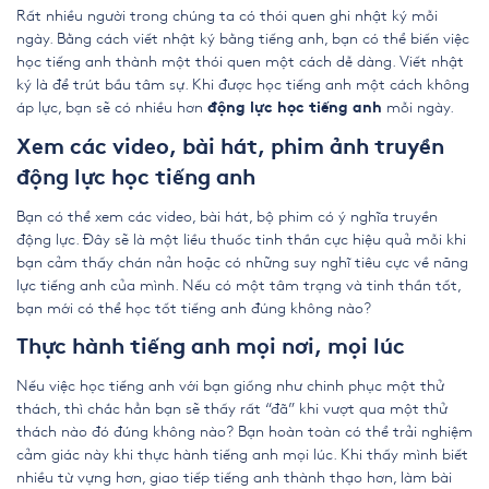
Rất nhiều người trong chúng ta có thói quen ghi nhật ký mỗi
ngày. Bằng cách viết nhật ký bằng tiếng anh, bạn có thể biến việc
học tiếng anh thành một thói quen một cách dễ dàng. Viết nhật
ký là để trút bầu tâm sự. Khi được học tiếng anh một cách không
áp lực, bạn sẽ có nhiều hơn
mỗi ngày.
động lực học tiếng anh
Xem các video, bài hát, phim ảnh truyền
động lực học tiếng anh
Bạn có thể xem các video, bài hát, bộ phim có ý nghĩa truyền
động lực. Đây sẽ là một liều thuốc tinh thần cực hiệu quả mỗi khi
bạn cảm thấy chán nản hoặc có những suy nghĩ tiêu cực về năng
lực tiếng anh của mình. Nếu có một tâm trạng và tinh thần tốt,
bạn mới có thể học tốt tiếng anh đúng không nào?
Thực hành tiếng anh mọi nơi, mọi lúc
Nếu việc học tiếng anh với bạn giống như chinh phục một thử
thách, thì chắc hẳn bạn sẽ thấy rất “đã” khi vượt qua một thử
thách nào đó đúng không nào? Bạn hoàn toàn có thể trải nghiệm
cảm giác này khi thực hành tiếng anh mọi lúc. Khi thấy mình biết
nhiều từ vựng hơn, giao tiếp tiếng anh thành thạo hơn, làm bài