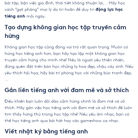
bài tập, bận việc gia đình, thời tiết không thuận lợi,… Hãy học
cách “gạt phăng” mọi lý do trì hoãn để duy trì
động lực học
mỗi ngày.
tiếng anh
Tạo dựng không gian học tập truyền cảm
hứng
Không gian học tập cũng đóng vai trò rất quan trọng. Muốn có
hứng học tiếng anh hơn, bạn hãy tạo lập một không gian học
truyền cảm hứng cho mình nhé! Nếu là người yêu thiên nhiên,
đừng quên đặt trên bàn học những lọ hoa đẹp, chậu cây xinh. Nếu
yêu thích hội họa, hãy bài trí phòng học với những bức tranh đẹp,
…
Gắn liền tiếng anh với đam mê và sở thích
Điều khiến bạn luôn dồi dào cảm hứng chính là đam mê và sở
thích. Hãy gắn việc học tiếng anh với đam mê và sở thích để luôn
tìm thấy hứng thú trong học tập nhé! Nếu yêu âm nhạc, bạn có
thể học tiếng anh qua bài hát hay các gameshow ca nhạc.
Viết nhật ký bằng tiếng anh