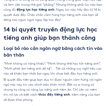
và làm việc trong thế giới “phẳng”. Nhưng không phải lúc nào bạn
cũng đủ
. Ngay lúc này, hãy đọc kỹ 14 bí
động lực học tiếng anh
quyết dưới đây. Chắc chắn cảm hứng học tiếng anh của bạn sẽ
dâng cao ngùn ngụt ngay lập tức đấy!
14 bí quyết truyền động lực học
tiếng anh giúp bạn thành công
Loại bỏ rào cản ngôn ngữ bằng cách tin vào
bản thân
“Mình không có năng khiếu”, “Mình không thể học tốt tiếng anh”,
“Mình phát âm tiếng anh dở tệ”,… Tất cả những suy nghĩ tiêu cực
này sẽ khiến bạn thất bại ngay khi chưa bắt đầu học tiếng anh.
Bí quyết đầu tiên giúp bạn duy trì được nguồn cảm hứng với ngôn
ngữ này này tin vào chính bản thân mình. Bất cứ ai trong số
chúng ta cũng có năng lực tiếng anh tiềm ẩn. Chỉ cần có niềm
tin, nỗ lực và biết cách
, tiềm năng của bạn
thúc đẩy tiếng anh
sẽ được khai phóng.