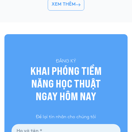
👉 Khóa hè 2026 chí
XEM THÊM
quả và đánh giá bài làm của mình, YOLA cập
nhật đề thi chính thức, đáp án tham […]
ĐĂNG KÝ
KHAI PHÓNG TIỀM
NĂNG HỌC THUẬT
NGAY HÔM NAY
Để lại tin nhắn cho chúng tôi