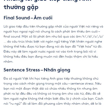
thường gặp
Final Sound – Âm cuối
Lỗi giao tiếp đầu tiên thường gặp nhất của người Việt nói riêng và
người học ngoại ngữ nói chung là cách phát âm thiếu âm cuối –
final sound. Một số lỗi phát âm như bỏ qua các âm /t/,/d/,/s/,/z/
… do cấu trúc khác biệt với ngôn ngữ tiếng Việt khiến người nghe
không thể hiểu được từ bạn đang nói do bạn đã “Việt hóa” từ đó.
Điều này dễ làm người nước ngoài rơi vào tình trạng bối rối vì
không hiểu điều bạn đang muốn nói đến hoặc thậm chí là hiểu
nhầm.
Sentence Stress – Nhấn giọng
Đa số người Việt khi học tiếng Anh giao tiếp thường không chú
trọng vào cách nhấn giọng trong một câu – sentence stress. Nếu
bạn nói một đoạn thật dài có chứa nhiều thông tin nhưng âm
phát ra lại đều đều và không có trọng âm cho các từ, điều đó sẽ
làm người nghe không thể nhận biết đâu là ý chính của bạn. Cách
nói “ru ngủ” đó sẽ làm đối phương cảm thấy nhàm chán, dễ lơ là