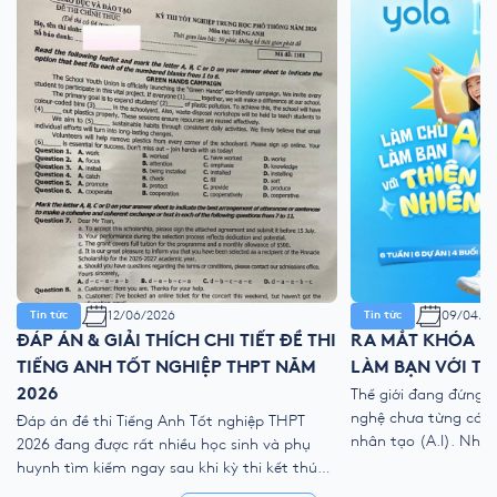
12/06/2026
09/04/2
Tin tức
Tin tức
ĐÁP ÁN & GIẢI THÍCH CHI TIẾT ĐỀ THI
RA MẮT KHÓA HÈ
TIẾNG ANH TỐT NGHIỆP THPT NĂM
LÀM BẠN VỚI TH
2026
Thế giới đang đứng 
nghệ chưa từng có với
Đáp án đề thi Tiếng Anh Tốt nghiệp THPT
nhân tạo (A.I). Như
2026 đang được rất nhiều học sinh và phụ
kỹ thuật số, liệu ch
huynh tìm kiếm ngay sau khi kỳ thi kết thúc.
trẻ “ngắt kết nối” vớ
Để giúp thí sinh nhanh chóng đối chiếu kết