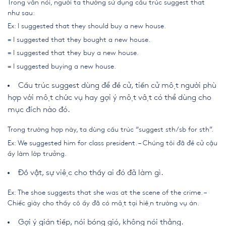
Trong văn nói, người ta thường sử dụng cấu trúc suggest that
như sau:
Ex:
I suggested that they should buy a new house.
= I suggested that they bought a new house.
= I suggested that they buy a new house.
= I suggested buying a new house.
Cấu trúc suggest dùng để đề cử, tiến cử một người phù
hợp với một chức vụ hay gợi ý một vật có thể dùng cho
mục đích nào đó.
Trong trường hợp này, ta dùng cấu trúc “suggest sth/sb for sth”.
Ex: We suggested him for class president. – Chúng tôi đã đề cử cậu
ấy làm lớp trưởng.
Đồ vật, sự việc cho thấy ai đó đã làm gì.
Ex: The shoe suggests that she was at the scene of the crime. –
Chiếc giày cho thấy cô ấy đã có mặt tại hiện trường vụ án.
Gợi ý gián tiếp, nói bóng gió, không nói thẳng.