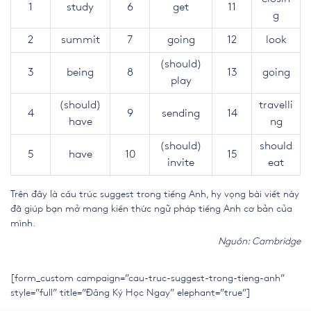
1
study
6
get
11
g
2
summit
7
going
12
look
(should)
3
being
8
13
going
play
(should)
travelli
4
9
sending
14
have
ng
(should)
should
5
have
10
15
invite
eat
Trên đây là cấu trúc suggest trong tiếng Anh, hy vọng bài viết này
đã giúp bạn mở mang kiến thức ngữ pháp tiếng Anh cơ bản của
mình.
Nguồn: Cambridge
[form_custom campaign=”cau-truc-suggest-trong-tieng-anh”
style=”full” title=”Đăng Ký Học Ngay” elephant=”true”]