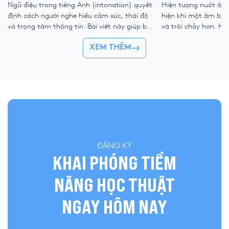
Ngữ điệu trong tiếng Anh (intonation) quyết
Hiện tượng nuốt âm 
định cách người nghe hiểu cảm xúc, thái độ
hiện khi một âm bị lư
và trọng tâm thông tin. Bài viết này giúp bạn
và trôi chảy hơn. Hi
nắm rõ ngữ điệu lên xuống, trọng âm chính,
kỹ thuật nối âm, đồ
XEM THÊM
nhóm ý và cách áp dụng vào IELTS Speaking
âm nhẹ giúp bạn cải
để nói tự nhiên, mạch lạc và dễ đạt điểm
nói, đặc biệt trong I
cao. […]
ĐĂNG KÝ
KHAI PHÓNG TIỀM
NĂNG HỌC THUẬT
NGAY HÔM NAY