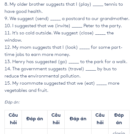
My older brother suggests that I (play) _____ tennis to
have good health.
We suggest (send) _____ a postcard to our grandmother.
I suggested that we (invite) _____ Peter to the party.
It’s so cold outside. We suggest (close) _____ the
window.
My mom suggests that I (look) _____ for some part-
time jobs to earn more money.
Henry has suggested (go) _____ to the park for a walk.
The government suggests (travel) _____ by bus to
reduce the environmental pollution.
My roommate suggested that we (eat) _____ more
vegetables and fruit.
Đáp án:
Câu
Câu
Câu
Đáp
Đáp án
Đáp án
hỏi
hỏi
hỏi
án
closin