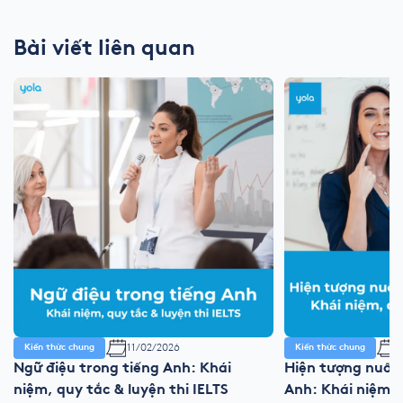
Bài viết liên quan
11/02/2026
1
Kiến thức chung
Kiến thức chung
Ngữ điệu trong tiếng Anh: Khái
Hiện tượng nuốt
niệm, quy tắc & luyện thi IELTS
Anh: Khái niệm, 