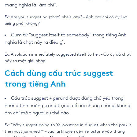
mang nghĩa là “ám chỉ”.
Ex: Are you suggesting (that) she’s lazy? – Anh ám chỉ cô ấy lười
biếng phải không?
Cụm từ “suggest itself to somebody” trong tiếng Anh
nghĩa là chợt nảy ra điều gì.
Ex: A solution immediately suggested itself to her. – Cô ấy đã chợt
nảy ra một giải pháp.
Cách dùng cấu trúc suggest
trong tiếng Anh
Cấu trúc suggest + gerund được dùng chủ yếu trong
những tình huống trang trọng, để nói chung chung, không
ám chỉ một người cụ thể nào
Ex: “Why suggest going to Yellowstone in August when the park is
the most jammed?” – Sao lại khuyên đến Yellostone vào tháng