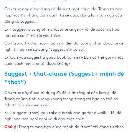
Cấu trúc này được dùng để đề xuất một cái gì đó. Trong trường
hợp này thì những cụm danh từ sẽ được dùng làm tân ngữ của
động từ suggest.
Ex: I suggest a song of my favorite singer. – Tôi đề xuất một bài
hát của ca sĩ mà tôi yêu thích.
Còn trong trường hợp muốn nói đến đối tượng nhận được lời đề
nghị thì bạn sẽ sử dụng “suggest sth to sb”.
Ex: Can you suggest a good book to me? – Bạn có thể gợi ý một
cuốn sách hay cho tôi được không?
Suggest + that-clause (Suggest + mệnh đề
“that”)
Cấu trúc này được sử dụng để đề xuất rằng ai nên làm gì đó.
Trong những tình huống không trang trọng thì bạn có thể bỏ
“that” ra khỏi mệnh đề.
Ex: I suggest (that) you take a break and go for a walk. – Tôi đề
nghị bạn nên nghỉ ngơi và đi dạo một chút.
Trong trường hợp dùng mệnh đề “that” thì động từ theo
Chú ý: