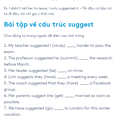
Ex: I didn’t tell her to leave, I only suggested it. – Tôi đâu có bảo cô
ta đi đâu, tôi chỉ gợi ý thôi mà.
Bài tập về cấu trúc suggest
Chia động từ trong ngoặc để điền vào chỗ trống.
My teacher suggested I (study) _____ harder to pass the
exam.
The professor suggested he (summit) _____ the research
before March.
Her leader suggested (be) _____ on time.
Linh suggests they (have) _____ a meeting every week.
The coach suggested that they (have) _____ a Facebook
group.
Her parents suggest she (get) _____ married as soon as
possible.
We have suggested (go) _____ to London for this winter
vacation.