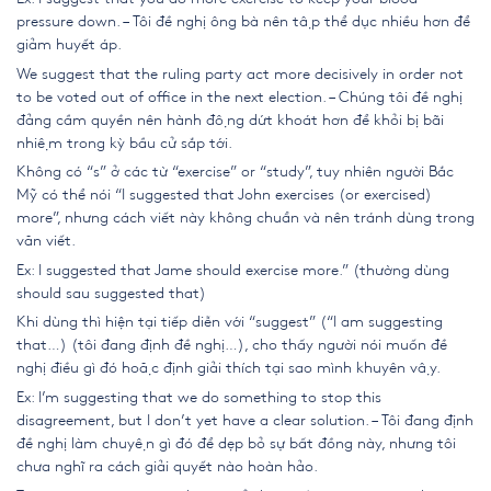
pressure down. – Tôi đề nghị ông bà nên tập thể dục nhiều hơn để
giảm huyết áp.
We suggest that the ruling party act more decisively in order not
to be voted out of office in the next election. – Chúng tôi đề nghị
đảng cầm quyền nên hành động dứt khoát hơn để khỏi bị bãi
nhiệm trong kỳ bầu cử sắp tới.
Không có “s” ở các từ “exercise” or “study”, tuy nhiên người Bắc
Mỹ có thể nói “I suggested that John exercises (or exercised)
more”, nhưng cách viết này không chuẩn và nên tránh dùng trong
văn viết.
Ex: I suggested that Jame should exercise more.” (thường dùng
should sau suggested that)
Khi dùng thì hiện tại tiếp diễn với “suggest” (“I am suggesting
that…) (tôi đang định đề nghị…), cho thấy người nói muốn đề
nghị điều gì đó hoặc định giải thích tại sao mình khuyên vậy.
Ex:
I’m suggesting that we do something to stop this
disagreement, but I don’t yet have a clear solution. – Tôi đang định
đề nghị làm chuyện gì đó để dẹp bỏ sự bất đồng này, nhưng tôi
chưa nghĩ ra cách giải quyết nào hoàn hảo.