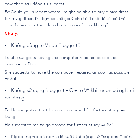
how theo sau động từ suggest.
Ex: Could you suggest where I might be able to buy a nice dress
for my girlfriend? – Bạn có thể gợi ý cho tôi 1 chỗ để tôi có thể
mua 1 chiếc váy thật đẹp cho bạn gái của tôi không?
Chú ý:
Không dùng to V sau “suggest”.
Ex: She suggests having the computer repaired as soon as
possible. => Đúng
She suggests to have the computer repaired as soon as possible
=> Sai
Không sử dụng “suggest + O + to V” khi muốn đề nghị ai
đó làm gì.
Ex: He suggested that I should go abroad for further study. =>
Đúng
He suggested me to go abroad for further study. => Sai
Ngoài nghĩa đề nghị, đề xuất thì động từ “suggest” còn