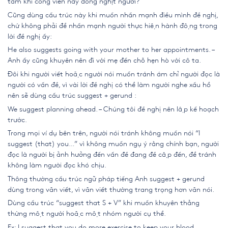
tám khi công viên này đông nghịt người?
Cũng dùng cấu trúc này khi muốn nhấn mạnh điều mình đề nghị,
chứ không phải để nhấn mạnh người thực hiện hành động trong
lời đề nghị ấy:
He also suggests going with your mother to her appointments. –
Anh ấy cũng khuyên nên đi với mẹ đến chỗ hẹn hò với cô ta.
Đôi khi người viết hoặc người nói muốn tránh ám chỉ người đọc là
người có vấn đề, vì vài lời đề nghị có thể làm người nghe xấu hổ
nên sẽ dùng cấu trúc suggest + gerund :
We suggest planning ahead. – Chúng tôi đề nghị nên lập kế hoạch
trước.
Trong mọi ví dụ bên trên, người nói tránh không muốn nói “I
suggest (that) you…” vì không muốn ngụ ý rằng chính bạn, người
đọc là người bị ảnh hưởng đến vấn đề đang đề cập đến, để tránh
không làm người đọc khó chịu.
Thông thường cấu trúc ngữ pháp tiếng Anh suggest + gerund
dùng trong văn viết, vì văn viết thường trang trọng hơn văn nói.
Dùng cấu trúc “suggest that S + V” khi muốn khuyên thẳng
thừng một người hoặc một nhóm người cụ thể.
Ex:
I suggest that you do more exercise to keep your blood