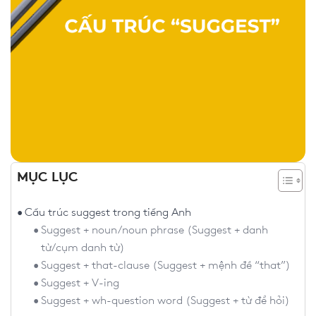
MỤC LỤC
Cấu trúc suggest trong tiếng Anh
Suggest + noun/noun phrase (Suggest + danh
từ/cụm danh từ)
Suggest + that-clause (Suggest + mệnh đề “that”)
Suggest + V-ing
Suggest + wh-question word (Suggest + từ để hỏi)