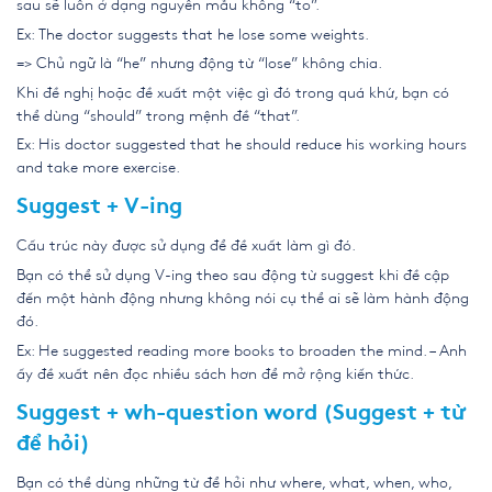
sau sẽ luôn ở dạng nguyên mẫu không “to”.
Ex: The doctor suggests that he lose some weights.
=> Chủ ngữ là “he” nhưng động từ “lose” không chia.
Khi đề nghị hoặc đề xuất một việc gì đó trong quá khứ, bạn có
thể dùng “should” trong mệnh đề “that”.
Ex: His doctor suggested that he should reduce his working hours
and take more exercise.
Suggest + V-ing
Cấu trúc này được sử dụng để đề xuất làm gì đó.
Bạn có thể sử dụng V-ing theo sau động từ suggest khi đề cập
đến một hành động nhưng không nói cụ thể ai sẽ làm hành động
đó.
Ex: He suggested reading more books to broaden the mind. – Anh
ấy đề xuất nên đọc nhiều sách hơn để mở rộng kiến thức.
Suggest + wh-question word (Suggest + từ
để hỏi)
Bạn có thể dùng những từ để hỏi như where, what, when, who,