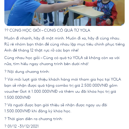
?? CÙNG HỌC GIỎI – CÙNG CÓ QUÀ TỪ YOLA
Muốn đi nhanh, hãy đi một mình. Muốn đi xa, hãy đi cùng nhau.
Rủ rê nhóm bạn thân để cùng nhau lập mục tiêu chinh phục tiếng
Anh để tháng 12 thật rực rỡ các bạn nhé!
Cùng nhau học giỏi – Cùng có quà từ YOLA sẽ không còn xa vời
nữa, tìm hiểu ngay chương trình bên dưới nhá!
? Nội dung chương trình:
? Với mỗi lượt giới thiệu khách hàng mới tham gia học tại YOLA
bạn sẽ nhận được quà tặng combo trị giá 2.500.000VNĐ gồm
voucher Got it 1.000.000VNĐ và thêm ưu đãi khóa học trị giá
1.500.000VNĐ
? Và người được bạn giới thiệu sẽ nhận được ngay ưu đãi
1.500.000VNĐ khi đăng ký khóa học.
? Thời gian diễn ra chương trình:
? 01/12 -31/12/2021