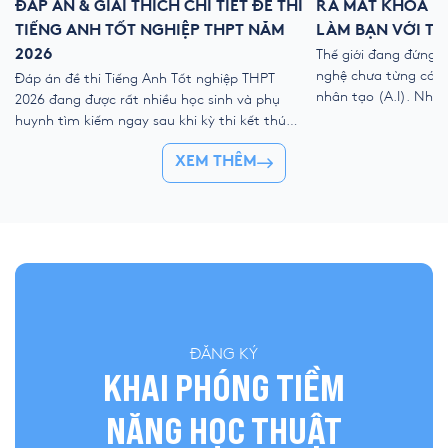
ĐÁP ÁN & GIẢI THÍCH CHI TIẾT ĐỀ THI
RA MẮT KHÓA HÈ
TIẾNG ANH TỐT NGHIỆP THPT NĂM
LÀM BẠN VỚI TH
2026
Thế giới đang đứng 
nghệ chưa từng có với
Đáp án đề thi Tiếng Anh Tốt nghiệp THPT
nhân tạo (A.I). Như
2026 đang được rất nhiều học sinh và phụ
kỹ thuật số, liệu ch
huynh tìm kiếm ngay sau khi kỳ thi kết thúc.
trẻ “ngắt kết nối” vớ
Để giúp thí sinh nhanh chóng đối chiếu kết
👉 Khóa hè 2026 chí
XEM THÊM
quả và đánh giá bài làm của mình, YOLA cập
nhật đề thi chính thức, đáp án tham […]
ĐĂNG KÝ
KHAI PHÓNG TIỀM
NĂNG HỌC THUẬT