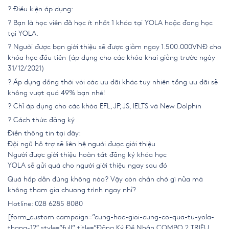
? Điều kiện áp dụng:
? Bạn là học viên đã học ít nhất 1 khóa tại YOLA hoặc đang học
tại
YOLA
.
? Người được bạn giới thiệu sẽ được giảm ngay 1.500.000VNĐ cho
khóa học đầu tiên (áp dụng cho các khóa khai giảng trước ngày
31/12/2021)
? Áp dụng đồng thời với các ưu đãi khác tuy nhiên tổng ưu đãi sẽ
không vượt quá 49% bạn nhé!
? Chỉ áp dụng cho các khóa
EFL
,
JP
,
JS
,
IELTS
và New Dolphin
? Cách thức đăng ký
Điền thông tin tại đây:
Đội ngũ hỗ trợ sẽ liên hệ người được giới thiệu
Người được giới thiệu hoàn tất đăng ký khóa học
YOLA sẽ gửi quà cho người giới thiệu ngay sau đó
Quá hấp dẫn đúng không nào? Vậy còn chần chờ gì nữa mà
không tham gia chương trình ngay nhỉ?
Hotline: 028 6285 8080
[form_custom campaign=”cung-hoc-gioi-cung-co-qua-tu-yola-
thang-12″ style=”full” title=”Đăng Ký Để Nhận COMBO 2 TRIỆU