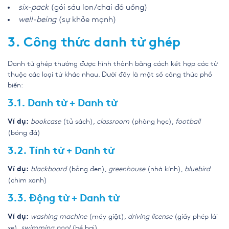
six-pack
(gói sáu lon/chai đồ uống)
well-being
(sự khỏe mạnh)
3. Công thức danh từ ghép
Danh từ ghép thường được hình thành bằng cách kết hợp các từ
thuộc các loại từ khác nhau. Dưới đây là một số công thức phổ
biến:
3.1. Danh từ + Danh từ
bookcase
(tủ sách),
classroom
(phòng học),
football
Ví dụ:
(bóng đá)
3.2. Tính từ + Danh từ
blackboard
(bảng đen),
greenhouse
(nhà kính),
bluebird
Ví dụ:
(chim xanh)
3.3. Động từ + Danh từ
washing machine
(máy giặt),
driving license
(giấy phép lái
Ví dụ:
xe),
swimming pool
(bể bơi)