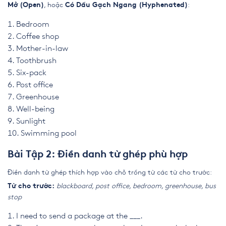
, hoặc
:
Mở (Open)
Có Dấu Gạch Ngang (Hyphenated)
Bedroom
Coffee shop
Mother-in-law
Toothbrush
Six-pack
Post office
Greenhouse
Well-being
Sunlight
Swimming pool
Bài Tập 2: Điền danh từ ghép phù hợp
Điền danh từ ghép thích hợp vào chỗ trống từ các từ cho trước:
blackboard, post office, bedroom, greenhouse, bus
Từ cho trước:
stop
I need to send a package at the ___.