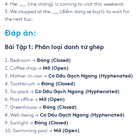
Her ___ (mẹ chồng) is coming to visit this weekend.
We stopped at the ___ (điểm dừng xe buýt) to wait for
the next bus.
Đáp án:
Bài Tập 1: Phân loại danh từ ghép
Bedroom →
Đóng (Closed)
Coffee shop →
Mở (Open)
Mother-in-law →
Có Dấu Gạch Ngang (Hyphenated)
Toothbrush →
Đóng (Closed)
Six-pack →
Có Dấu Gạch Ngang (Hyphenated)
Post office →
Mở (Open)
Greenhouse →
Đóng (Closed)
Well-being →
Có Dấu Gạch Ngang (Hyphenated)
Sunlight →
Đóng (Closed)
Swimming pool →
Mở (Open)