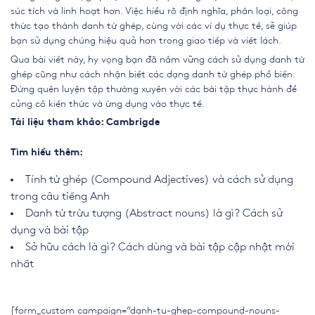
súc tích và linh hoạt hơn. Việc hiểu rõ định nghĩa, phân loại, công
thức tạo thành danh từ ghép, cùng với các ví dụ thực tế, sẽ giúp
bạn sử dụng chúng hiệu quả hơn trong giao tiếp và viết lách.
Qua bài viết này, hy vọng bạn đã nắm vững cách sử dụng danh từ
ghép cũng như cách nhận biết các dạng danh từ ghép phổ biến.
Đừng quên luyện tập thường xuyên với các bài tập thực hành để
củng cố kiến thức và ứng dụng vào thực tế.
Tài liệu tham khảo:
Cambrigde
Tìm hiểu thêm:
Tính từ ghép (Compound Adjectives) và cách sử dụng
trong câu tiếng Anh
Danh từ trừu tượng (Abstract nouns) là gì? Cách sử
dụng và bài tập
Sở hữu cách là gì? Cách dùng và bài tập cập nhật mới
nhất
[form_custom campaign=”danh-tu-ghep-compound-nouns-