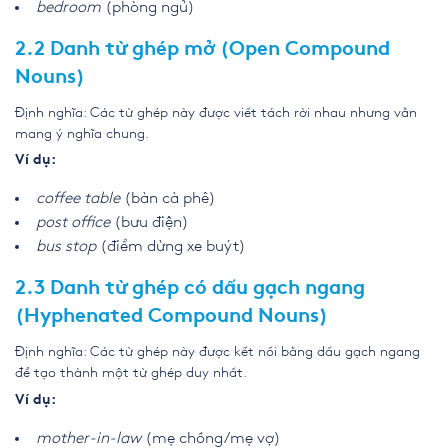
bedroom
(phòng ngủ)
2.2 Danh từ ghép mở (Open Compound
Nouns)
Định nghĩa: Các từ ghép này được viết tách rời nhau nhưng vẫn
mang ý nghĩa chung.
Ví dụ:
coffee table
(bàn cà phê)
post office
(bưu điện)
bus stop
(điểm dừng xe buýt)
2.3 Danh từ ghép có dấu gạch ngang
(Hyphenated Compound Nouns)
Định nghĩa: Các từ ghép này được kết nối bằng dấu gạch ngang
để tạo thành một từ ghép duy nhất.
Ví dụ:
mother-in-law
(mẹ chồng/mẹ vợ)