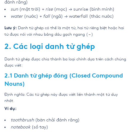
đánh răng)
sun
(mặt trời) +
rise
(mọc) → sunrise (bình minh)
water
(nước) +
fall
(ngã) → waterfall (thác nước)
Danh từ ghép có thể là một từ, hai từ riêng biệt hoặc hai
Lưu ý:
từ được nối với nhau bằng dấu gạch ngang ( – )
2. Các loại danh từ ghép
Danh từ ghép được chia thành ba loại chính dựa trên cách chúng
được viết:
2.1 Danh từ ghép đóng (Closed Compound
Nouns)
Định nghĩa: Các từ ghép này được viết liền thành một từ duy
nhất.
Ví dụ:
toothbrush
(bàn chải đánh răng)
notebook
(sổ tay)