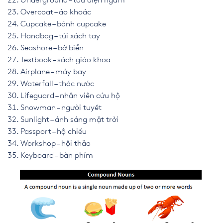
Underground – tàu điện ngầm
Overcoat – áo khoác
Cupcake – bánh cupcake
Handbag – túi xách tay
Seashore – bờ biển
Textbook – sách giáo khoa
Airplane – máy bay
Waterfall – thác nước
Lifeguard – nhân viên cứu hộ
Snowman – người tuyết
Sunlight – ánh sáng mặt trời
Passport – hộ chiếu
Workshop – hội thảo
Keyboard – bàn phím