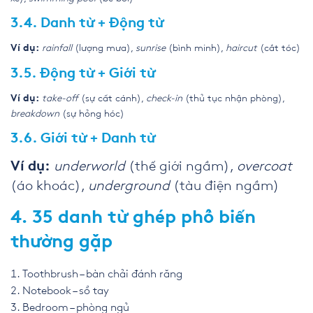
3.4. Danh từ + Động từ
rainfall
(lượng mưa),
sunrise
(bình minh),
haircut
(cắt tóc)
Ví dụ:
3.5. Động từ + Giới từ
take-off
(sự cất cánh),
check-in
(thủ tục nhận phòng),
Ví dụ:
breakdown
(sự hỏng hóc)
3.6. Giới từ + Danh từ
underworld
(thế giới ngầm),
overcoat
Ví dụ:
(áo khoác),
underground
(tàu điện ngầm)
4. 35 danh từ ghép phổ biến
thường gặp
Toothbrush – bàn chải đánh răng
Notebook – sổ tay
Bedroom – phòng ngủ