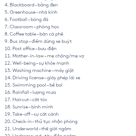
Blackboard – bảng đen
Greenhouse – nhà kính
Football – bóng đá
Classroom – phòng học
Coffee table – bàn cà phê
Bus stop – điểm dừng xe buýt
Post office – bưu điện
Mother-in-law – mẹ chồng/mẹ vợ
Well-being – sự khỏe mạnh
Washing machine – máy giặt
Driving license – giấy phép lái xe
Swimming pool – bể bơi
Rainfall – lượng mưa
Haircut – cắt tóc
Sunrise – bình minh
Take-off – sự cất cánh
Check-in – thủ tục nhận phòng
Underworld – thế giới ngầm