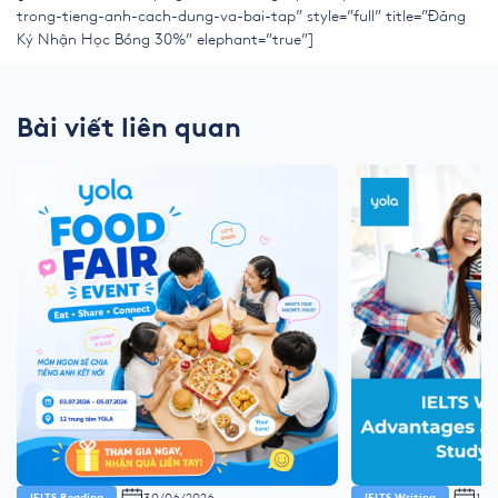
trong-tieng-anh-cach-dung-va-bai-tap” style=”full” title=”Đăng
Ký Nhận Học Bổng 30%” elephant=”true”]
Bài viết liên quan