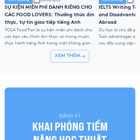
30/06/2026
11/
IELTS Reading
IELTS Writing
SỰ KIỆN MIỄN PHÍ DÀNH RIÊNG CHO
IELTS Writing Ta
CÁC FOOD LOVERS: Thưởng thức ẩm
and Disadvantag
thực, tự tin giao tiếp tiếng Anh
Abroad
YOLA Food Fair là sự kiện miễn phí dành cho
Du học là chủ đề phổ
các bạn yêu thích ẩm thực và mong muốn
Task advantages and 
thực hành tiếng Anh trong một không gian
sau đây cung cấp cấ
gần gũi, vui vẻ và nhiều trải nghiệm tương
ý, ý tưởng học thuật
XEM THÊM
tác. Tại sự kiện, học viên có thể mang món
giúp bạn viết bài lu
ăn yêu thích đến YOLA, cùng bạn bè thưởng
(studying abroad es
[…]
tiêu chí. 1. […]
ĐĂNG KÝ
KHAI PHÓNG TIỀM