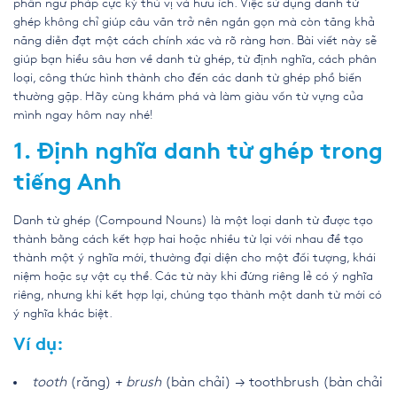
phần ngữ pháp cực kỳ thú vị và hữu ích. Việc sử dụng danh từ
ghép không chỉ giúp câu văn trở nên ngắn gọn mà còn tăng khả
năng diễn đạt một cách chính xác và rõ ràng hơn. Bài viết này sẽ
giúp bạn hiểu sâu hơn về danh từ ghép, từ định nghĩa, cách phân
loại, công thức hình thành cho đến các danh từ ghép phổ biến
thường gặp. Hãy cùng khám phá và làm giàu vốn từ vựng của
mình ngay hôm nay nhé!
1. Định nghĩa danh từ ghép trong
tiếng Anh
Danh từ ghép (Compound Nouns) là một loại danh từ được tạo
thành bằng cách kết hợp hai hoặc nhiều từ lại với nhau để tạo
thành một ý nghĩa mới, thường đại diện cho một đối tượng, khái
niệm hoặc sự vật cụ thể. Các từ này khi đứng riêng lẻ có ý nghĩa
riêng, nhưng khi kết hợp lại, chúng tạo thành một danh từ mới có
ý nghĩa khác biệt.
Ví dụ:
tooth
(răng) +
brush
(bàn chải) → toothbrush (bàn chải