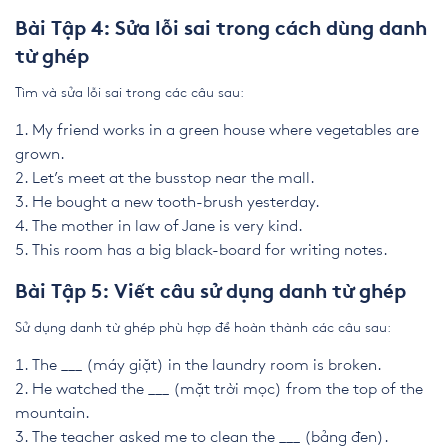
Bài Tập 4: Sửa lỗi sai trong cách dùng danh
từ ghép
Tìm và sửa lỗi sai trong các câu sau:
My friend works in a green house where vegetables are
grown.
Let’s meet at the busstop near the mall.
He bought a new tooth-brush yesterday.
The mother in law of Jane is very kind.
This room has a big black-board for writing notes.
Bài Tập 5: Viết câu sử dụng danh từ ghép
Sử dụng danh từ ghép phù hợp để hoàn thành các câu sau:
The ___ (máy giặt) in the laundry room is broken.
He watched the ___ (mặt trời mọc) from the top of the
mountain.
The teacher asked me to clean the ___ (bảng đen).