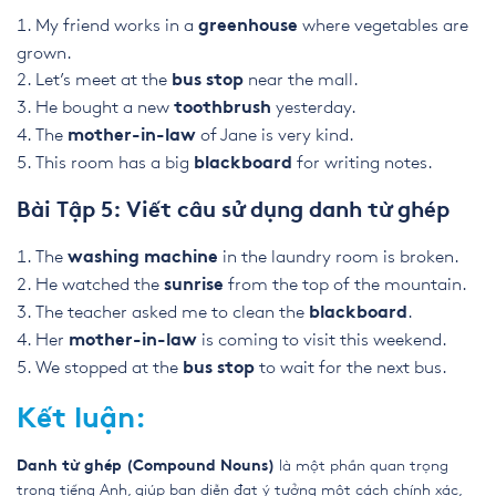
My friend works in a
where vegetables are
greenhouse
grown.
Let’s meet at the
near the mall.
bus stop
He bought a new
yesterday.
toothbrush
The
of Jane is very kind.
mother-in-law
This room has a big
for writing notes.
blackboard
Bài Tập 5: Viết câu sử dụng danh từ ghép
The
in the laundry room is broken.
washing machine
He watched the
from the top of the mountain.
sunrise
The teacher asked me to clean the
.
blackboard
Her
is coming to visit this weekend.
mother-in-law
We stopped at the
to wait for the next bus.
bus stop
Kết luận:
là một phần quan trọng
Danh từ ghép (Compound Nouns)
trong tiếng Anh, giúp bạn diễn đạt ý tưởng một cách chính xác,