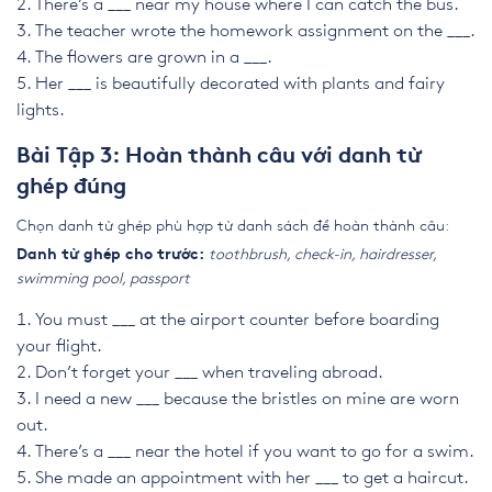
There’s a ___ near my house where I can catch the bus.
The teacher wrote the homework assignment on the ___.
The flowers are grown in a ___.
Her ___ is beautifully decorated with plants and fairy
lights.
Bài Tập 3: Hoàn thành câu với danh từ
ghép đúng
Chọn danh từ ghép phù hợp từ danh sách để hoàn thành câu:
toothbrush, check-in, hairdresser,
Danh từ ghép cho trước:
swimming pool, passport
You must ___ at the airport counter before boarding
your flight.
Don’t forget your ___ when traveling abroad.
I need a new ___ because the bristles on mine are worn
out.
There’s a ___ near the hotel if you want to go for a swim.
She made an appointment with her ___ to get a haircut.