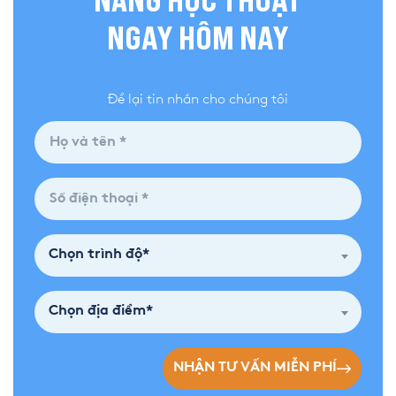
NĂNG HỌC THUẬT
NGAY HÔM NAY
Để lại tin nhắn cho chúng tôi
Chọn trình độ*
Chọn địa điểm*
NHẬN TƯ VẤN MIỄN PHÍ