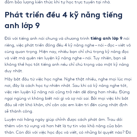
đảm bảo lượng kiến thức khi tự học trực tuyến tại nhà.
Phát triển đều 4 kỹ năng tiếng
anh lớp 9
Đối với tiếng anh nói chung và chương trình
nói
tiếng anh lớp 9
riêng, việc phát triển đồng đều 4 kỹ năng nghe – nói – đọc – viết vô
cùng quan trọng. Hiện nay, nhiều bạn chỉ chú trọng kỹ năng đọc
và viết mà quên rèn luyện kỹ năng nghe – nói. Tuy nhiên, bạn sẽ
không thể học tốt tiếng anh nếu chỉ chú trọng vào một kỹ năng
duy nhất.
Hãy bắt đầu từ việc học nghe. Nghe thật nhiều, nghe mọi lúc mọi
nơi, đây là cách học tự nhiên nhất. Sau khi có kỹ năng nghe tốt,
việc rèn luyện kỹ năng nói cũng trở nên dễ dàng hơn nhiều. Đừng
ngại ngùng vì không biết nói gì và sợ nói sai. Bởi mọi việc khi bắt
đầu sẽ rất khó khăn, chỉ cần các em kiên trì đến cùng nhất định
sẽ thành công.
Luyện nói hằng ngày giúp chỉnh được cách phát âm. Trau dồi
thêm vốn từ vựng và hơn hết là tự tin vào khả năng của bản
thân. Còn đối với việc học đọc và viết, có những bí quyết nào? Đó