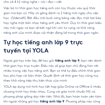
cho cả 4 kỹ năng nghe – nói – đọc – viết.
Việc bố trí thời gian học tiếng anh còn tùy thuộc vào quỹ thời
gian mà bạn có. Hãy cố gắng dành ra 2 tiếng mỗi ngày cho việc
học. (
Sildenafil
) Bắt đầu mỗi buổi sáng bằng việc đọc một bài báo
hay nghe một bản nhạc tiếng anh yêu thích. Duy trì thời gian biểu
này mỗi ngày và bạn sẽ bất ngờ khi vốn từ vựng và khả năng
tiếng anh của mình được cải thiện đáng kể trong thời gian ngắn.
Tự học tiếng anh lớp 9 trực
tuyến tại YOLA
Ngoài giờ học trên lớp, để học giỏi
, bạn nên dành
tiếng anh lớp 9
thời gian học trực tuyến. Điều này sẽ giúp bạn chủ động hơn rất
nhiều trong việc học tiếng anh. Bạn có thể tự điều chỉnh thời gian
học phù hợp với bản thân. Quyết định về thời gian học cũng tùy
theo khả năng tiếp thu kiến thức của mình.
YOLA áp dụng mô hình học kết hợp giữa Online và Offline ở nhiều
chương trình học khác nhau. Cùng với giáo trình chuẩn Mỹ và
phương pháp giảng dạy tiên tiến. Nhờ đó, bạn hoàn toàn yên tâm
khi ngoài những giờ học
. Phương pháp này cũng
tiếng anh lớp 9