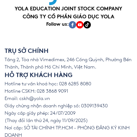
YOLA EDUCATION JOINT STOCK COMPANY
CÔNG TY CỔ PHẦN GIÁO DỤC YOLA
Follow us:
TRỤ SỞ CHÍNH
Tầng 2, Tòa nhà Vimedimex, 246 Cống Quỳnh, Phường Bến
Thành, Thành phố Hồ Chí Minh, Việt Nam.
HỖ TRỢ KHÁCH HÀNG
Hotline tư vấn khoá học: 028 6285 8080
Hotline CSKH: 028 3868 9091
Email:
cskh@yola.vn
Giấy chứng nhận doanh nghiệp số: 0309139430
Ngày cấp giấy phép: 24/07/2009
(Thay đổi lần thứ 24, ngày 11/09/2025)
Nơi cấp: SỞ TÀI CHÍNH TP.HCM - PHÒNG ĐĂNG KÝ KINH
DOANH