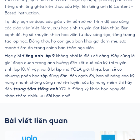
tiếng anh lồng ghép kiến thức của Mỹ. Tên tiếng anh là Content –
Based Instruction.
Tại đây, bạn sẽ được các giáo viên bản xứ với trình độ cao cùng
các giáo viên Việt Nam, cựu học sinh truyền đạt kiến thức. Bên
cạnh đó, họ sẽ khuyến khích học viên tư duy sáng tạo, tăng tương
tác lớp học. Đồng thời, họ còn giúp bạn khơi gợi đam mê, sức
mạnh tiềm ẩn trong chính bản thân học viên.
Học giỏi
không phải là điều dễ dàng. Đây cũng là
tiếng anh lớp 9
giai đoạn quan trọng ảnh hưởng đến kết quả của kỳ thi tuyển
sinh lớp 10. Vì vậy, với 8 bí kíp mà YOLA giới thiệu, bạn sẽ có
phương pháp học tập đúng đắn. Bên cạnh đó, bạn sẽ nâng cao kỹ
năng nhanh chóng cũng như rèn luyện các kỹ năng mềm thì hãy
đến
YOLA. Đăng ký khóa học ngay để
trung tâm tiếng anh
nhận thêm nhiều ưu đãi bạn nhé!
Bài viết liên quan