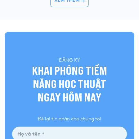
XEM THÊM
tác. Tại sự kiện, học viên có thể mang món
giúp bạn viết bài lu
ăn yêu thích đến YOLA, cùng bạn bè thưởng
(studying abroad es
[…]
tiêu chí. 1. […]
ĐĂNG KÝ
KHAI PHÓNG TIỀM
NĂNG HỌC THUẬT
NGAY HÔM NAY
Để lại tin nhắn cho chúng tôi