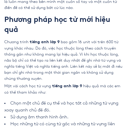
là luôn mang theo bên mình một cuốn sổ tay và một cuốn từ
điển để có thể sử dụng bất cứ lúc nào.
Phương pháp học từ mới hiệu
quả
Chương trình
bao gồm 16 unit với trên 600 từ
tiếng anh lớp 9
vựng khác nhau. Do đó, việc học thuộc lòng theo cách truyền
thống gần như không mang lại hiệu quả. Vì khi học thuộc lòng,
não bộ chỉ có thể tạo ra liên kết duy nhất để ghi nhớ từ vựng và
nghĩa tiếng Việt và nghĩa tiếng anh. Liên kết này sẽ bị mất đi nếu
bạn chỉ ghi nhớ trong một thời gian ngắn và không sử dụng
chúng thường xuyên.
Một vài cách học từ vựng
hiệu quả mà các em
tiếng anh lớp 9
có thể tham khảo như:
Chọn một chủ đề cụ thể và học tất cả những từ vựng
xoay quanh chủ đề đó.
Sử dụng âm thanh hình ảnh.
Học những từ có cùng từ gốc và những từ vựng liên