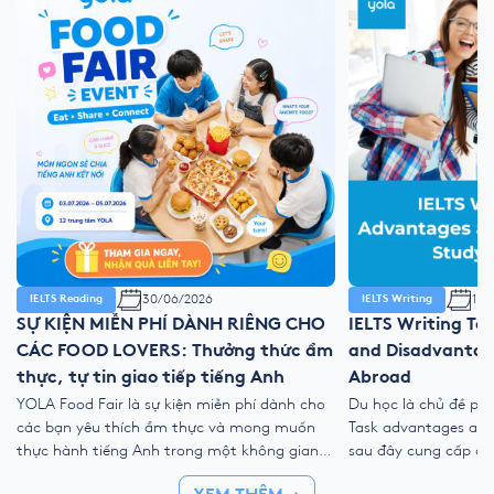
30/06/2026
11/
IELTS Reading
IELTS Writing
SỰ KIỆN MIỄN PHÍ DÀNH RIÊNG CHO
IELTS Writing Ta
CÁC FOOD LOVERS: Thưởng thức ẩm
and Disadvantag
thực, tự tin giao tiếp tiếng Anh
Abroad
YOLA Food Fair là sự kiện miễn phí dành cho
Du học là chủ đề phổ
các bạn yêu thích ẩm thực và mong muốn
Task advantages and 
thực hành tiếng Anh trong một không gian
sau đây cung cấp cấ
gần gũi, vui vẻ và nhiều trải nghiệm tương
ý, ý tưởng học thuật