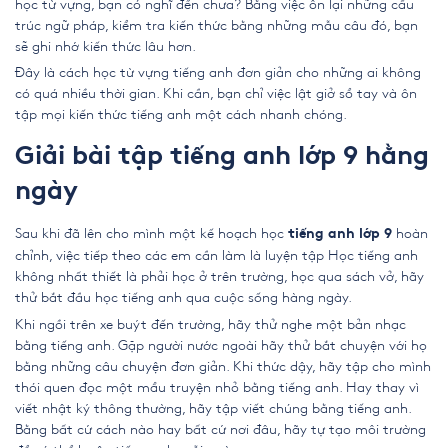
học từ vựng, bạn có nghĩ đến chưa? Bằng việc ôn lại những cấu
trúc ngữ pháp, kiểm tra kiến thức bằng những mẫu câu đó, bạn
sẽ ghi nhớ kiến thức lâu hơn.
Đây là cách học từ vựng tiếng anh đơn giản cho những ai không
có quá nhiều thời gian. Khi cần, bạn chỉ việc lật giở sổ tay và ôn
tập mọi kiến thức tiếng anh một cách nhanh chóng.
Giải bài tập tiếng anh lớp 9 hằng
ngày
Sau khi đã lên cho mình một kế hoạch học
hoàn
tiếng anh lớp 9
chỉnh, việc tiếp theo các em cần làm là luyện tập Học tiếng anh
không nhất thiết là phải học ở trên trường, học qua sách vở, hãy
thử bắt đầu học tiếng anh qua cuộc sống hàng ngày.
Khi ngồi trên xe buýt đến trường, hãy thử nghe một bản nhạc
bằng tiếng anh. Gặp người nước ngoài hãy thử bắt chuyện với họ
bằng những câu chuyện đơn giản. Khi thức dậy, hãy tập cho mình
thói quen đọc một mẩu truyện nhỏ bằng tiếng anh. Hay thay vì
viết nhật ký thông thường, hãy tập viết chúng bằng tiếng anh.
Bằng bất cứ cách nào hay bất cứ nơi đâu, hãy tự tạo môi trường