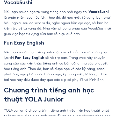
VocabSushi
Nếu bạn muốn học từ vựng tiếng anh mỗi ngày thì
VocabSushi
là phần mềm cực hữu ích. Theo đó, để học một từ vựng, bạn phải
hiểu nghĩa, sau đó xem ví dụ, nghe người bản địa đọc, rồi làm bài
kiểm tra về từ vựng đó. Như vậy, phương pháp của VocabSushi sẽ
giúp việc học từ vựng của bạn sẽ hiệu quả hơn.
Fun Easy English
Nếu bạn muốn học tiếng anh một cách thoải mái và không áp
lực thì
sẽ hỗ trợ bạn. Trang web này chuyên
Fun Easy English
cung cấp các kiến thức tiếng anh cơ bản cũng như các bí quyết
học tiếng anh. Theo đó, bạn sẽ được học về các kỹ năng, cách
phát âm, ngữ pháp, các thành ngữ, kỹ năng viết, từ lóng,… Các
bài học này đều được dạy qua các clip có phụ đề và hình ảnh.
Chương trình tiếng anh học
thuật YOLA Junior
YOLA Junior là chương trình tiếng anh thiếu niên học thuật phát
triển tư duy, định hình tính cách. Được áp dụng phương pháp học