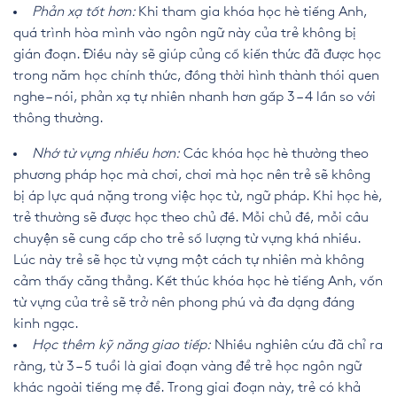
Phản xạ tốt hơn:
Khi tham gia khóa học hè tiếng Anh,
quá trình hòa mình vào ngôn ngữ này của trẻ không bị
gián đoạn. Điều này sẽ giúp củng cố kiến thức đã được học
trong năm học chính thức, đồng thời hình thành thói quen
nghe – nói, phản xạ tự nhiên nhanh hơn gấp 3 – 4 lần so với
thông thường.
Nhớ từ vựng nhiều hơn:
Các khóa học hè thường theo
phương pháp học mà chơi, chơi mà học nên trẻ sẽ không
bị áp lực quá nặng trong việc học từ, ngữ pháp. Khi học hè,
trẻ thường sẽ được học theo chủ đề. Mỗi chủ đề, mỗi câu
chuyện sẽ cung cấp cho trẻ số lượng từ vựng khá nhiều.
Lúc này trẻ sẽ học từ vựng một cách tự nhiên mà không
cảm thấy căng thẳng. Kết thúc khóa học hè tiếng Anh, vốn
từ vựng của trẻ sẽ trở nên phong phú và đa dạng đáng
kinh ngạc.
Học thêm kỹ năng giao tiếp:
Nhiều nghiên cứu đã chỉ ra
rằng, từ 3 – 5 tuổi là giai đoạn vàng để trẻ học ngôn ngữ
khác ngoài tiếng mẹ để. Trong giai đoạn này, trẻ có khả