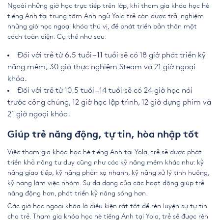
Ngoài những giờ học trực tiếp trên lớp, khi tham gia khóa học hè
tiếng Anh tại trung tâm Anh ngữ Yola trẻ còn được trải nghiệm
những giờ học ngoại khóa thú vị, để phát triển bản thân một
cách toàn diện. Cụ thể như sau:
Đối với trẻ từ 6.5 tuổi – 11 tuổi sẽ có 18 giờ phát triển kỹ
năng mềm, 30 giờ thực nghiệm Steam và 21 giờ ngoại
khóa.
Đối với trẻ từ 10.5 tuổi – 14 tuổi sẽ có 24 giờ học nói
trước công chúng, 12 giờ học lập trình, 12 giờ dựng phim và
21 giờ ngoại khóa.
Giúp trẻ năng động, tự tin, hòa nhập tốt
Việc tham gia khóa học hè tiếng Anh tại Yola, trẻ sẽ được phát
triển khả năng tư duy cũng như các kỹ năng mềm khác như: kỹ
năng giao tiếp, kỹ năng phản xạ nhanh, kỹ năng xử lý tình huống,
kỹ năng làm việc nhóm. Sự đa dạng của các hoạt động giúp trẻ
năng động hơn, phát triển kỹ năng sống hơn.
Các giờ học ngoại khóa là điều kiện rất tốt để rèn luyện sự tự tin
cho trẻ. Tham gia khóa học hè tiếng Anh tại Yola, trẻ sẽ được rèn