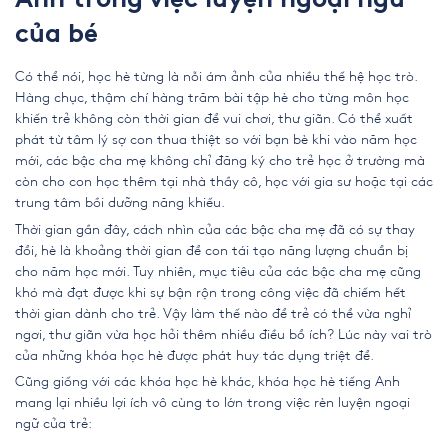
Anh trong việc luyện ngoại ngữ
của bé
Có thể nói, học hè từng là nỗi ám ảnh của nhiều thế hệ học trò.
Hàng chục, thậm chí hàng trăm bài tập hè cho từng môn học
khiến trẻ không còn thời gian để vui chơi, thư giãn. Có thể xuất
phát từ tâm lý sợ con thua thiệt so với bạn bè khi vào năm học
mới, các bậc cha mẹ không chỉ đăng ký cho trẻ học ở trường mà
còn cho con học thêm tại nhà thầy cô, học với gia sư hoặc tại các
trung tâm bồi dưỡng năng khiếu.
Thời gian gần đây, cách nhìn của các bậc cha mẹ đã có sự thay
đổi, hè là khoảng thời gian để con tái tạo năng lượng chuẩn bị
cho năm học mới. Tuy nhiên, mục tiêu của các bậc cha mẹ cũng
khó mà đạt được khi sự bận rộn trong công việc đã chiếm hết
thời gian dành cho trẻ. Vậy làm thế nào để trẻ có thể vừa nghỉ
ngơi, thư giãn vừa học hỏi thêm nhiều điều bổ ích? Lúc này vai trò
của những khóa học hè được phát huy tác dụng triệt để.
Cũng giống với các khóa học hè khác, khóa học hè tiếng Anh
mang lại nhiều lợi ích vô cùng to lớn trong việc rèn luyện ngoại
ngữ của trẻ: