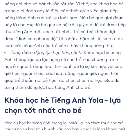
năng ghi nhớ và bắt chước rất tốt. Vì thế, các khóa học hè
trong giai đoạn này là điều cần thiết giúp việc giao tiếp
bằng tiếng Anh của trẻ lưu loát hơn. Nếu bỏ qua giai đoạn
này là cha mẹ đã bỏ qua cơ hội rất quý giá để trẻ được tiếp
thu tiếng Anh một cách tốt nhất. Trẻ có thể không đạt
được “đỉnh cao phong độ” tốt nhất, thậm chí là sinh ra ác
cảm với tiếng Anh nếu trẻ cảm thấy không hứng thú.
Tăng thêm động lực học tiếng Anh:
Khóa học hè tiếng
Anh không tạo áp lực nặng nề cho trẻ như chương trình
học ở ngoài trường lớp. Bên cạnh đó là sự kết hợp với các
giờ học ngoại khóa, các hoạt động ngoài giờ, ngoài trời
giúp trẻ thoải mái để học mà chơi, chơi mà học. Qua đó
tăng thêm động lực học tiếng Anh cho trẻ.
Khóa học hè Tiếng Anh Yola – lựa
chọn tốt nhất cho bé
Mặc dù học hè tiếng Anh mang lại nhiều lợi ích thiết thực cho trẻ,
nhưng nhiều bậc phụ huynh vẫn còn băn khoăn lo lắng không biết