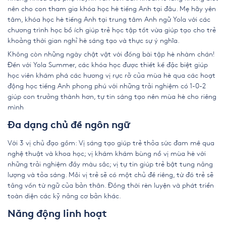
nên cho con tham gia khóa học hè tiếng Anh tại đâu. Mẹ hãy yên
tâm, khóa học hè tiếng Anh tại trung tâm Anh ngữ Yola với các
chương trình học bổ ích giúp trẻ học tập tốt vừa giúp tạo cho trẻ
khoảng thời gian nghỉ hè sáng tạo và thực sự ý nghĩa.
Không còn những ngày chật vật với đống bài tập hè nhàm chán!
Đến với Yola Summer, các khóa học được thiết kế đặc biệt giúp
học viên khám phá các hương vị rực rỡ của mùa hè qua các hoạt
động học tiếng Anh phong phú với những trải nghiệm có 1-0-2
giúp con trưởng thành hơn, tự tin sáng tạo nên mùa hè cho riêng
mình
Đa dạng chủ đề ngôn ngữ
Với 3 vị chủ đạo gồm: Vị sáng tạo giúp trẻ thỏa sức đam mê qua
nghệ thuật và khoa học; vị khám khám bùng nổ vị mùa hè với
những trải nghiệm đầy màu sắc; vị tự tin giúp trẻ bật tung năng
lượng và tỏa sáng. Mỗi vị trẻ sẽ có một chủ đề riêng, từ đó trẻ sẽ
tăng vốn từ ngữ của bản thân. Đồng thời rèn luyện và phát triển
toàn diện các kỹ năng cơ bản khác.
Năng động linh hoạt