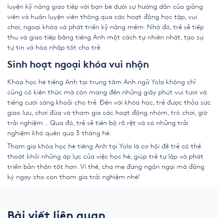
luyện kỹ năng giao tiếp với bạn bè dưới sự hướng dẫn của giảng
viên và huấn luyện viên thông qua các hoạt động học tập, vui
chơi, ngoại khóa và phát triển kỹ năng mềm. Nhờ đó, trẻ sẽ tiếp
thu và giao tiếp bằng tiếng Anh một cách tự nhiên nhất, tạo sự
tự tin và hòa nhập tốt cho trẻ.
Sinh hoạt ngoại khóa vui nhộn
Khóa học hè tiếng Anh tại trung tâm Anh ngữ Yola không chỉ
củng cố kiến thức mà còn mang đến những giây phút vui tươi và
tiếng cười sáng khoải cho trẻ. Đến với khóa học, trẻ được thỏa sức
giao lưu, chơi đùa và tham gia các hoạt động nhóm, trò chơi, giờ
trải nghiệm… Qua đó, trẻ sẽ tiến bộ rõ rệt và có những trải
nghiệm khó quên qua 3 tháng hè.
Tham gia khóa học hè tiếng Anh tại Yola là cơ hội để trẻ có thể
thoát khỏi những áp lực của việc học hè, giúp trẻ tự lập và phát
triển bản thân tốt hơn. Vì thế, cha mẹ đừng ngần ngại mà đăng
ký ngay cho con tham gia trải nghiệm nhé!
Bài viết liên quan