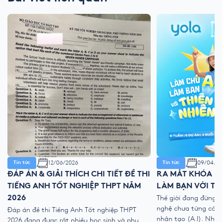
12/06/2026
09/04/2
Tin tức
Tin tức
ĐÁP ÁN & GIẢI THÍCH CHI TIẾT ĐỀ THI
RA MẮT KHÓA HÈ
TIẾNG ANH TỐT NGHIỆP THPT NĂM
LÀM BẠN VỚI TH
2026
Thế giới đang đứng 
nghệ chưa từng có với
Đáp án đề thi Tiếng Anh Tốt nghiệp THPT
nhân tạo (A.I). Như
2026 đang được rất nhiều học sinh và phụ