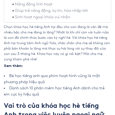
Năng động linh hoạt
Giúp trẻ năng động, tự tin, hòa nhập tốt
Sinh hoạt ngoại khóa vui nhộn
Chọn khóa học hè tiếng Anh tại đâu cho con đang là vấn đề mà
nhiều bậc cha mẹ đang lo lắng? Nhất là khi chỉ còn vài tuần nữa
là con đã chính thức bước vào kỳ nghỉ hè. Với khóa học hè tiếng
Anh tại trung tâm Anh ngữ Yola, chắc chắn cha mẹ sẽ không còn
phải băn khoăn lo lắng mà thực sự hài lòng với sự thay đổi của
con sau 3 tháng hè. Khóa học này có gì nổi bật? Mời cha mẹ
cùng khám phá nhé!
Xem thêm:
Bé học tiếng anh qua phim hoạt hình cũng là một
phương pháp hiệu quả
Danh sách 10 phần mềm học tiếng Anh dành cho trẻ
em cực kỳ hiệu quả
Vai trò của khóa học hè tiếng