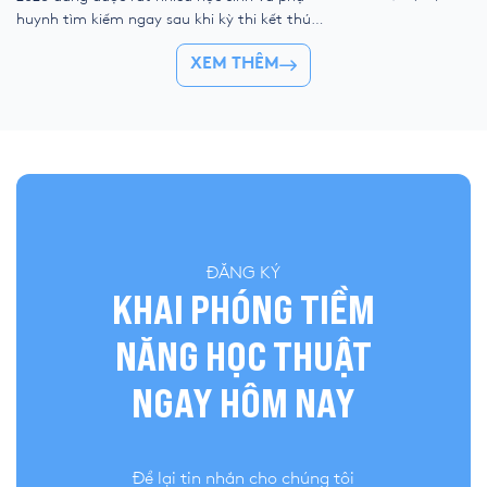
kỹ thuật số, liệu ch
huynh tìm kiếm ngay sau khi kỳ thi kết thúc.
trẻ “ngắt kết nối” vớ
Để giúp thí sinh nhanh chóng đối chiếu kết
👉 Khóa hè 2026 chí
XEM THÊM
quả và đánh giá bài làm của mình, YOLA cập
nhật đề thi chính thức, đáp án tham […]
ĐĂNG KÝ
KHAI PHÓNG TIỀM
NĂNG HỌC THUẬT
NGAY HÔM NAY
Để lại tin nhắn cho chúng tôi