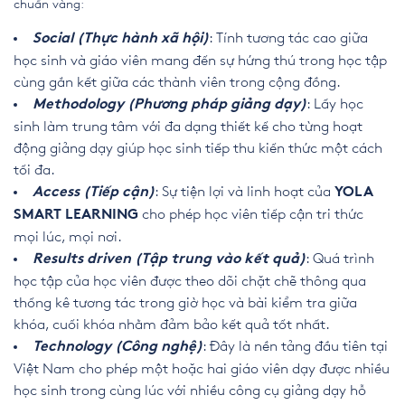
chuẩn vàng:
: Tính tương tác cao giữa
Social (Thực hành xã hội)
học sinh và giáo viên mang đến sự hứng thú trong học tập
cùng gắn kết giữa các thành viên trong cộng đồng.
: Lấy học
Methodology (Phương pháp giảng dạy)
sinh làm trung tâm với đa dạng thiết kế cho từng hoạt
động giảng dạy giúp học sinh tiếp thu kiến thức một cách
tối đa.
: Sự tiện lợi và linh hoạt của
Access (Tiếp cận)
YOLA
cho phép học viên tiếp cận tri thức
SMART LEARNING
mọi lúc, mọi nơi.
: Quá trình
Results driven (Tập trung vào kết quả)
học tập của học viên được theo dõi chặt chẽ thông qua
thống kê tương tác trong giờ học và bài kiểm tra giữa
khóa, cuối khóa nhằm đảm bảo kết quả tốt nhất.
: Đây là nền tảng đầu tiên tại
Technology (Công nghệ)
Việt Nam cho phép một hoặc hai giáo viên dạy được nhiều
học sinh trong cùng lúc với nhiều công cụ giảng dạy hỗ