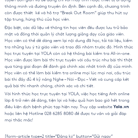
thông minh và đường truyền ổn định. Bên cạnh đó, chương trình
còn được thiết kế và hỗ trợ “Break Out Room” giúp thu hút sự
tập trung, hứng thú của học viên.
Đặc biệt, các dữ liệu về thông tin học viên đều được lưu trữ bảo
mật và đồng thời quản lý chất lượng giảng dạy của giáo viên.
Học viên có thể dễ dàng xem lại nội dung đã học, tải tài liệu, kiểm
tra những lưu ý từ giáo viên và trao đổi nhóm trước đó. Hình thức
học trực tuyến tại YOLA còn có hệ thống bài kiểm tra All-in-one.
Học viên được làm bài thi trực tuyến với cấu trúc như bài thi thật
qua từng giai đoạn để đánh giá chính xác nhất trình độ của mình.
Học viên có thể làm bài kiểm tra online mọi lúc mọi nơi, cấu trúc
bài thi đầy đủ 4 kỹ năng Nghe – Nói – Đọc – Viết và cung cấp kết
quả bài thi nhanh chóng, chính xác và chi tiết.
Với hình thức học trực tuyến tại YOLA, việc học
tiếng Anh online
lớp 6
trở nên dễ dàng, tiện lợi và hiệu quả hơn bao giờ hết trong
điều kiện dịch bệnh phức tạp hiện nay. Truy cập website
Yola.vn
hoặc liên hệ Hotline
028 6285 8080
để được tư vấn và giải đáp
mọi thắc mắc!
[form-article type=2 title=”Đăng ký” button=”Gửi ngay”