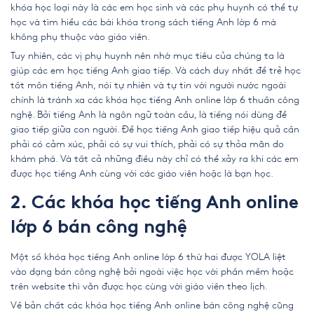
khóa học loại này là các em học sinh và các phụ huynh có thể tự
học và tìm hiểu các bài khóa trong sách tiếng Anh lớp 6 mà
không phụ thuộc vào giáo viên.
Tuy nhiên, các vị phụ huynh nên nhớ mục tiêu của chúng ta là
giúp các em học tiếng Anh giao tiếp. Và cách duy nhất để trẻ học
tốt môn tiếng Anh, nói tự nhiên và tự tin với người nước ngoài
chính là tránh xa các
khóa học tiếng Anh online lớp 6
thuần công
nghệ. Bởi tiếng Anh là ngôn ngữ toàn cầu, là tiếng nói dùng để
giao tiếp giữa con người. Để học tiếng Anh giao tiếp hiệu quả cần
phải có cảm xúc, phải có sự vui thích, phải có sự thỏa mãn do
khám phá. Và tất cả những điều này chỉ có thể xảy ra khi các em
được học tiếng Anh cùng với các giáo viên hoặc là bạn học.
2. Các khóa học
tiếng Anh online
lớp 6
bán công nghệ
Một số
khóa học
tiếng Anh online lớp 6
thứ hai được YOLA liệt
vào dạng bán công nghệ bởi ngoài việc học với phần mềm hoặc
trên website thì vẫn được học cùng với giáo viên theo lịch.
Về bản chất các khóa học tiếng Anh online bán công nghệ cũng