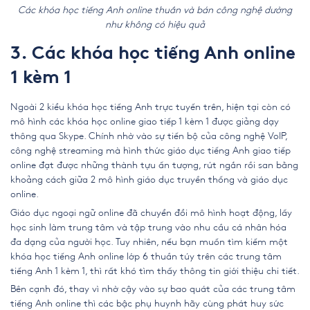
Các khóa học tiếng Anh online thuần và bán công nghệ dường
như không có hiệu quả
3. Các khóa học tiếng Anh online
1 kèm 1
Ngoài 2 kiểu khóa học tiếng Anh trực tuyến trên, hiện tại còn có
mô hình các khóa học online giao tiếp 1 kèm 1 được giảng dạy
thông qua Skype. Chính nhờ vào sự tiến bộ của công nghệ VoIP,
công nghệ streaming mà hình thức giáo dục tiếng Anh giao tiếp
online đạt được những thành tựu ấn tượng, rút ngắn rồi san bằng
khoảng cách giữa 2 mô hình giáo dục truyền thống và giáo dục
online.
Giáo dục ngoại ngữ online đã chuyển đổi mô hình hoạt động, lấy
học sinh làm trung tâm và tập trung vào nhu cầu cá nhân hóa
đa dạng của người học. Tuy nhiên, nếu bạn muốn tìm kiếm một
khóa học tiếng Anh online lớp 6 thuần túy trên các trung tâm
tiếng Anh 1 kèm 1, thì rất khó tìm thấy thông tin giới thiệu chi tiết.
Bên cạnh đó, thay vì nhờ cậy vào sự bao quát của các trung tâm
tiếng Anh online thì các bậc phụ huynh hãy cùng phát huy sức