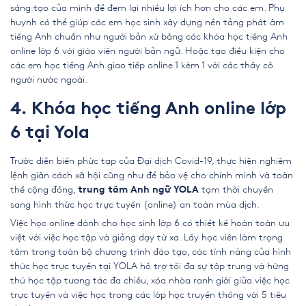
sáng tạo của mình để đem lại nhiều lợi ích hơn cho các em. Phụ
huynh có thể giúp các em học sinh xây dựng nền tảng phát âm
tiếng Anh chuẩn như người bản xứ bằng các khóa học
tiếng Anh
online lớp 6
với giáo viên người bản ngữ. Hoặc tạo điều kiện cho
các em học tiếng Anh giao tiếp online 1 kèm 1 với các thầy cô
người nước ngoài.
4. Khóa học tiếng Anh online lớp
6 tại Yola
Trước diễn biến phức tạp của Đại dịch Covid-19, thực hiện nghiêm
lệnh giãn cách xã hội cũng như để bảo vệ cho chính mình và toàn
thể cộng đồng,
tạm thời chuyển
trung tâm Anh ngữ YOLA
sang hình thức học trực tuyến (online) an toàn mùa dịch.
Việc học online dành cho học sinh lớp 6 có thiết kế hoàn toàn ưu
việt với việc học tập và giảng dạy từ xa. Lấy học viên làm trọng
tâm trong toàn bộ chương trình đào tạo, các tính năng của hình
thức học trực tuyến tại YOLA hỗ trợ tối đa sự tập trung và hứng
thú học tập tương tác đa chiều, xóa nhòa ranh giới giữa việc học
trực tuyến và việc học trong các lớp học truyền thống với 5 tiêu