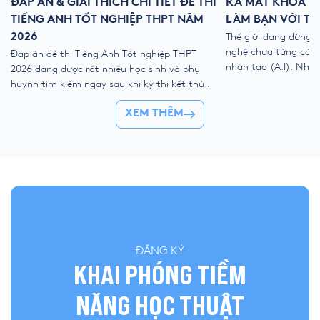
ĐÁP ÁN & GIẢI THÍCH CHI TIẾT ĐỀ THI
RA MẮT KHÓA HÈ
TIẾNG ANH TỐT NGHIỆP THPT NĂM
LÀM BẠN VỚI TH
2026
Thế giới đang đứng 
nghệ chưa từng có với
Đáp án đề thi Tiếng Anh Tốt nghiệp THPT
nhân tạo (A.I). Như
2026 đang được rất nhiều học sinh và phụ
kỹ thuật số, liệu ch
huynh tìm kiếm ngay sau khi kỳ thi kết thúc.
trẻ “ngắt kết nối” vớ
Để giúp thí sinh nhanh chóng đối chiếu kết
👉 Khóa hè 2026 chí
XEM THÊM
quả và đánh giá bài làm của mình, YOLA cập
nhật đề thi chính thức, đáp án tham […]
ĐĂNG KÝ
KHAI PHÓNG TIỀM
NĂNG HỌC THUẬT