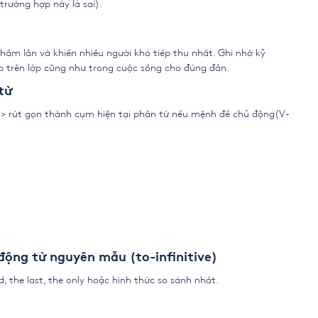
 trường hợp này là sai).
ầm lẫn và khiến nhiều người khó tiếp thu nhất. Ghi nhớ kỹ
p trên lớp cũng như trong cuộc sống cho đúng đắn.
từ
-> rút gọn thành cụm hiện tại phân từ nếu mệnh đề chủ động(V-
ộng từ nguyên mẫu (to-infinitive)
d, the last, the only hoặc hình thức so sánh nhất.