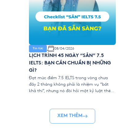
08/04/2026
Tin tức
LỊCH TRÌNH 45 NGÀY “SĂN” 7.5
IELTS: BẠN CẦN CHUẨN BỊ NHỮNG
GÌ?
Đạt mức điểm 7.5 IELTS trong vòng chưa
đầy 2 tháng không phải là nhiệm vụ “bất
khả thi”, nhưng nó đòi hỏi một kỷ luật thép
và sự chuẩn bị khoa học. Khác với những lộ
trình học thong dong, IELTS Intensive tại
YOLA là một cuộc đua marathon rút ngắn.
XEM THÊM
Để “về đích” […]