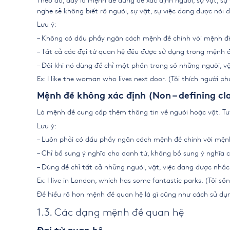
Theo đó, đây là mệnh đề dùng để xác định người, sự vật, s
nghe sẽ không biết rõ người, sự vật, sự việc đang được nói đế
Lưu ý:
– Không có dấu phẩy ngăn cách mệnh đề chính với mệnh đ
– Tất cả các đại từ quan hệ đều được sử dụng trong mệnh đ
– Đôi khi nó dùng để chỉ một phần trong số những người, v
Ex: I like the woman who lives next door. (Tôi thích người p
Mệnh đề không xác định (Non – defining cl
Là mệnh đề cung cấp thêm thông tin về người hoặc vật. Tu
Lưu ý:
– Luôn phải có dấu phẩy ngăn cách mệnh đề chính với mện
– Chỉ bổ sung ý nghĩa cho danh từ, không bổ sung ý nghĩa
– Dùng để chỉ tất cả những người, vật, việc đang được nhắ
Ex: I live in London, which has some fantastic parks. (Tôi s
Để hiểu rõ hơn mệnh đề quan hệ là gì cũng như cách sử dụn
1.3. Các dạng mệnh đề quan hệ