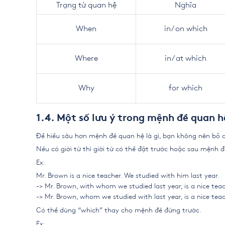
Trạng từ quan hệ
Nghĩa
When
in/ on which
Where
in/ at which
Why
for which
1.4. Một số lưu ý trong mệnh đề quan h
Để hiểu sâu hơn mệnh đề quan hệ là gì, bạn không nên bỏ q
Nếu có giới từ thì giới từ có thể đặt trước hoặc sau mệnh 
Ex:
Mr. Brown is a nice teacher. We studied with him last year.
-> Mr. Brown, with whom we studied last year, is a nice teac
-> Mr. Brown, whom we studied with last year, is a nice teac
Có thể dùng “which” thay cho mệnh đề đứng trước.
Ex: