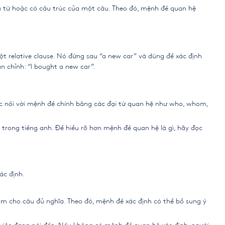
u từ hoặc có cấu trúc của một câu. Theo đó, mệnh đề quan hệ
một relative clause. Nó đứng sau “a new car” và dùng để xác định
 chỉnh: “I bought a new car”.
ợc nối với mệnh đề chính bằng các đại từ quan hệ như who, whom,
trong tiếng anh. Để hiểu rõ hơn mệnh đề quan hệ là gì, hãy đọc
.
ác định.
àm cho câu đủ nghĩa. Theo đó, mệnh đề xác định có thể bổ sung ý