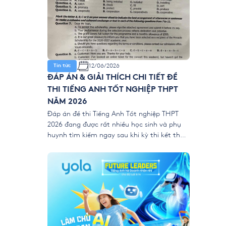
12/06/2026
Tin tức
ĐÁP ÁN & GIẢI THÍCH CHI TIẾT ĐỀ
THI TIẾNG ANH TỐT NGHIỆP THPT
NĂM 2026
Đáp án đề thi Tiếng Anh Tốt nghiệp THPT
2026 đang được rất nhiều học sinh và phụ
huynh tìm kiếm ngay sau khi kỳ thi kết thúc.
Để giúp thí sinh nhanh chóng đối chiếu kết
quả và đánh giá bài làm của mình, YOLA
cập nhật đề thi chính thức, đáp án tham
[…]