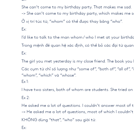
She can’t come to my birthday party. That makes me sad.
-> She can’t come to my birthday party, which makes me s
Ở vị trí túc từ, “whom” có thể được thay bằng “who”.
Ex:
I’d like to talk to the man whom / who I met at your birthda
Trong mệnh đề quan hệ xác định, có thể bỏ các đại từ quan
Ex:
The girl you met yesterday is my close friend. The book you 
Các cụm từ chỉ số lượng như “some of”, “both of”, “all of”, 
“whom”, “which” và “whose”.
Ex 1:
I have two sisters, both of whom are students. She tried on 
Ex 2:
He asked me a lot of questions. I couldn’t answer most of 
-> He asked me a lot of questions, most of which I couldn’t
KHÔNG dùng “that”, “who” sau giới từ.
Ex: