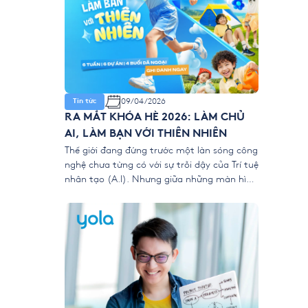
09/04/2026
Tin tức
RA MẮT KHÓA HÈ 2026: LÀM CHỦ
AI, LÀM BẠN VỚI THIÊN NHIÊN
Thế giới đang đứng trước một làn sóng công
nghệ chưa từng có với sự trỗi dậy của Trí tuệ
nhân tạo (A.I). Nhưng giữa những màn hình
kỹ thuật số, liệu chúng ta có đang vô tình
để trẻ “ngắt kết nối” với vẻ đẹp của thiên
nhiên? 👉 Khóa hè 2026 chính thức […]