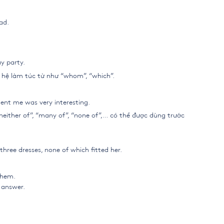
ad.
y party.
 hệ làm túc từ như “whom”, “which”.
lent me was very interesting.
“neither of”, “many of”, “none of”,… có thể được dùng trước
three dresses, none of which fitted her.
them.
 answer.