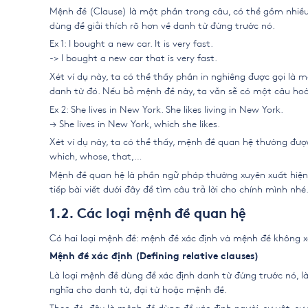
Mệnh đề (Clause) là một phần trong câu, có thể gồm nhiề
dùng để giải thích rõ hơn về danh từ đứng trước nó.
Ex 1: I bought a new car. It is very fast.
-> I bought a new car that is very fast.
Xét ví dụ này, ta có thể thấy phần in nghiêng được gọi là 
danh từ đó. Nếu bỏ mệnh đề này, ta vẫn sẽ có một câu hoàn
Ex 2: She lives in New York. She likes living in New York.
→ She lives in New York, which she likes.
Xét ví dụ này, ta có thể thấy, mệnh đề quan hệ thường đư
which, whose, that,…
Mệnh đề quan hệ là phần ngữ pháp thường xuyên xuất hiện 
tiếp bài viết dưới đây để tìm câu trả lời cho chính mình nhé
1.2. Các loại mệnh đề quan hệ
Có hai loại mệnh đề: mệnh đề xác định và mệnh đề không x
Mệnh đề xác định (Defining relative clauses)
Là loại mệnh đề dùng để xác định danh từ đứng trước nó, l
nghĩa cho danh từ, đại từ hoặc mệnh đề.