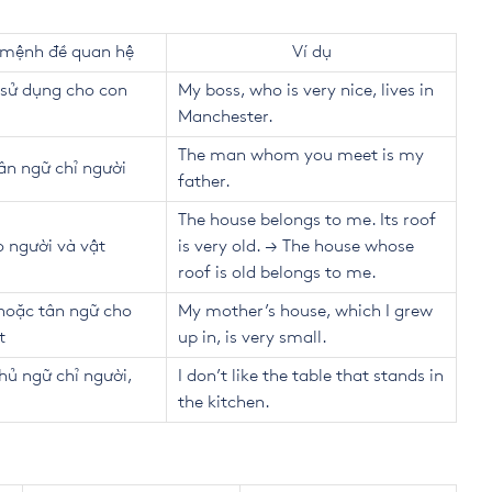
mệnh đề quan hệ
Ví dụ
sử dụng cho con
My boss, who is very nice, lives in
Manchester.
The man whom you meet is my
ân ngữ chỉ người
father.
The house belongs to me. Its roof
o người và vật
is very old. → The house whose
roof is old belongs to me.
hoặc tân ngữ cho
My mother’s house, which I grew
t
up in, is very small.
hủ ngữ chỉ người,
I don’t like the table that stands in
the kitchen.