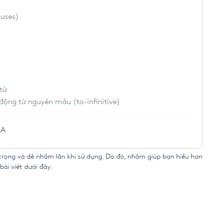
auses)
từ
ộng từ nguyên mẫu (to-infinitive)
LA
trọng và dễ nhầm lẫn khi sử dụng. Do đó, nhằm giúp bạn hiểu hơn
ài viết dưới đây.