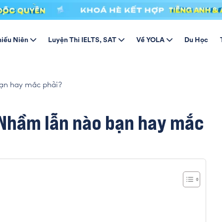
hiếu Niên
Luyện Thi IELTS, SAT
Về YOLA
Du Học
bạn hay mắc phải?
 Nhầm lẫn nào bạn hay mắc