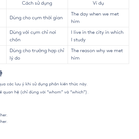
Cách sử dụng
Ví dụ
The day when we met
Dùng cho cụm thời gian
him
Dùng với cụm chỉ nơi
I live in the city in which
chốn
I study
Dùng cho trường hợp chỉ
The reason why we met
lý do
him
ệ
ua các lưu ý khi sử dụng phần kiến thức này.
đề quan hệ (chỉ dùng với “whom” và “which”).
her.
her.