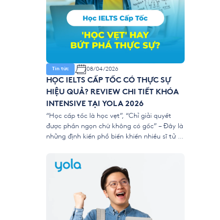
08/04/2026
Tin tức
HỌC IELTS CẤP TỐC CÓ THỰC SỰ
HIỆU QUẢ? REVIEW CHI TIẾT KHÓA
INTENSIVE TẠI YOLA 2026
“Học cấp tốc là học vẹt”, “Chỉ giải quyết
được phần ngọn chứ không có gốc” – Đây là
những định kiến phổ biến khiến nhiều sĩ tử e
dè trước các khóa luyện thi ngắn hạn. Tuy
nhiên, với áp lực nộp hồ sơ xét tuyển đại học
và du học năm 2026 ngày […]