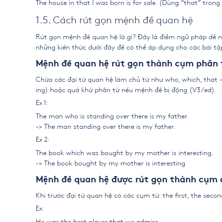
The house in that I was born is for sale. (Dùng “that” trong
1.5. Cách rút gọn mệnh đề quan hệ
Rút gọn mệnh đề quan hệ là gì? Đây là điểm ngữ pháp dễ nh
những kiến thức dưới đây để có thể áp dụng cho các bài tậ
Mệnh đề quan hệ rút gọn thành cụm phân 
Chứa các đại từ quan hệ làm chủ từ như who, which, that 
ing) hoặc quá khứ phân từ nếu mệnh đề bị động (V3/ed).
Ex 1:
The man who is standing over there is my father.
-> The man standing over there is my father.
Ex 2:
The book which was bought by my mother is interesting.
-> The book bought by my mother is interesting
Mệnh đề quan hệ được rút gọn thành cụm đ
Khi trước đại từ quan hệ có các cụm từ: the first, the secon
Ex:
He was the best player that we admire.