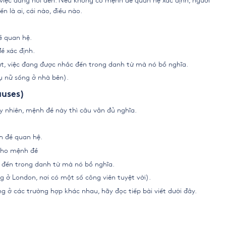
ự việc đang nói đến. Nếu không có mệnh đề quan hệ xác định, người
n là ai, cái nào, điều nào.
ề quan hệ.
ề xác định.
ật, việc đang được nhắc đến trong danh từ mà nó bổ nghĩa.
hụ nữ sống ở nhà bên).
auses)
y nhiên, mệnh đề này thì câu vẫn đủ nghĩa.
h đề quan hệ.
 cho mệnh đề
c đến trong danh từ mà nó bổ nghĩa.
ống ở London, nơi có một số công viên tuyệt vời).
g ở các trường hợp khác nhau, hãy đọc tiếp bài viết dưới đây.