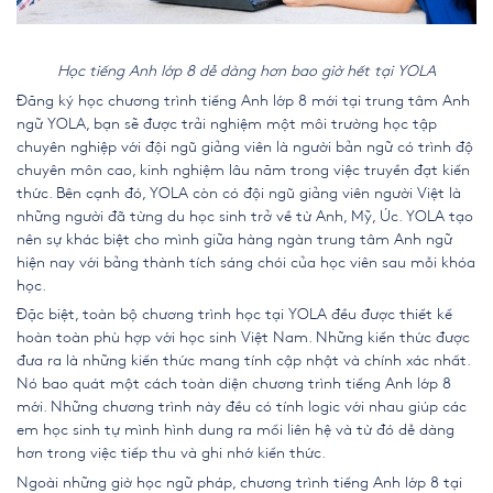
Học tiếng Anh lớp 8 dễ dàng hơn bao giờ hết tại YOLA
Đăng ký học chương trình
tiếng Anh lớp 8 mới
tại trung tâm Anh
ngữ YOLA, bạn sẽ được trải nghiệm một môi trường học tập
chuyên nghiệp với đội ngũ giảng viên là người bản ngữ có trình độ
chuyên môn cao, kinh nghiệm lâu năm trong việc truyền đạt kiến
thức. Bên cạnh đó, YOLA còn có đội ngũ giảng viên người Việt là
những người đã từng du học sinh trở về từ Anh, Mỹ, Úc. YOLA tạo
nên sự khác biệt cho mình giữa hàng ngàn trung tâm Anh ngữ
hiện nay với bảng thành tích sáng chói của học viên sau mỗi khóa
học.
Đặc biệt, toàn bộ chương trình học tại YOLA
đều được thiết kế
hoàn toàn phù hợp với học sinh Việt Nam. Những kiến thức được
đưa ra là những kiến thức mang tính cập nhật và chính xác nhất.
Nó bao quát một cách toàn diện chương trình
tiếng Anh lớp 8
mới
. Những chương trình này đều có tính logic với nhau giúp các
em học sinh tự mình hình dung ra mối liên hệ và từ đó dễ dàng
hơn trong việc tiếp thu và ghi nhớ kiến thức.
Ngoài những giờ học ngữ pháp, chương trình tiếng Anh lớp 8 tại