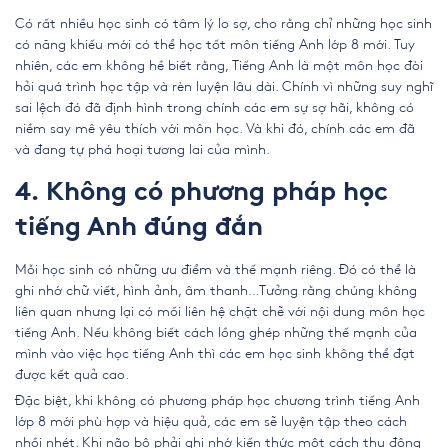
Có rất nhiều học sinh có tâm lý lo sợ, cho rằng chỉ những học sinh
có năng khiếu mới có thể học tốt môn
tiếng Anh lớp 8 mới
. Tuy
nhiên, các em không hề biết rằng, Tiếng Anh là một môn học đòi
hỏi quá trình học tập và rèn luyện lâu dài. Chính vì những suy nghĩ
sai lệch đó đã định hình trong chính các em sự sợ hãi, không có
niềm say mê yêu thích với môn học. Và khi đó, chính các em đã
và đang tự phá hoại tương lai của mình.
4. Không có phương pháp học
tiếng Anh đúng đắn
Mỗi học sinh có những ưu điểm và thế mạnh riêng. Đó có thể là
ghi nhớ chữ viết, hình ảnh, âm thanh…Tưởng rằng chúng không
liên quan nhưng lại có mối liên hệ chặt chẽ với nội dung môn học
tiếng Anh. Nếu không biết cách lồng ghép những thế mạnh của
mình vào việc học tiếng Anh thì các em học sinh không thể đạt
được kết quả cao.
Đặc biệt, khi không có phương pháp học chương trình
tiếng Anh
lớp 8 mới
phù hợp và hiệu quả, các em sẽ luyện tập theo cách
nhồi nhét. Khi não bộ phải ghi nhớ kiến thức một cách thụ động