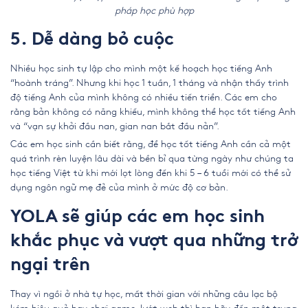
pháp học phù hợp
5. Dễ dàng bỏ cuộc
Nhiều học sinh tự lập cho mình một kế hoạch học tiếng Anh
“hoành tráng”. Nhưng khi học 1 tuần, 1 tháng và nhận thấy trình
độ tiếng Anh của mình không có nhiều tiến triển. Các em cho
rằng bản không có năng khiếu, mình không thể học tốt tiếng Anh
và “vạn sự khởi đầu nan, gian nan bắt đầu nản”.
Các em học sinh cần biết rằng, để học tốt tiếng Anh cần cả một
quá trình rèn luyện lâu dài và bền bỉ qua từng ngày như chúng ta
học tiếng Việt từ khi mới lọt lòng đến khi 5 – 6 tuổi mới có thể sử
dụng ngôn ngữ mẹ đẻ của mình ở mức độ cơ bản.
YOLA sẽ giúp các em học sinh
khắc phục và vượt qua những trở
ngại trên
Thay vì ngồi ở nhà tự học, mất thời gian với những câu lạc bộ