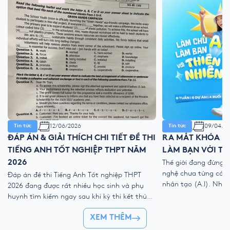
12/06/2026
09/04/2
Tin tức
Tin tức
ĐÁP ÁN & GIẢI THÍCH CHI TIẾT ĐỀ THI
RA MẮT KHÓA HÈ
TIẾNG ANH TỐT NGHIỆP THPT NĂM
LÀM BẠN VỚI TH
2026
Thế giới đang đứng 
nghệ chưa từng có với
Đáp án đề thi Tiếng Anh Tốt nghiệp THPT
nhân tạo (A.I). Như
2026 đang được rất nhiều học sinh và phụ
kỹ thuật số, liệu ch
huynh tìm kiếm ngay sau khi kỳ thi kết thúc.
trẻ “ngắt kết nối” vớ
Để giúp thí sinh nhanh chóng đối chiếu kết
👉 Khóa hè 2026 chí
XEM THÊM
quả và đánh giá bài làm của mình, YOLA cập
nhật đề thi chính thức, đáp án tham […]