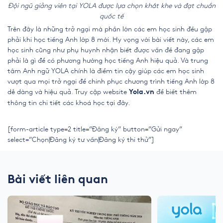
Đội ngũ giảng viên tại YOLA được lựa chọn khắt khe và đạt chuẩn
quốc tế
Trên đây là những trở ngại mà phần lớn các em học sinh đều gặp
phải khi học
tiếng Anh lớp 8 mới
. Hy vọng với bài viết này, các em
học sinh cũng như phụ huynh nhận biết được vấn đề đang gặp
phải là gì để có phương hướng học tiếng Anh hiệu quả. Và trung
tâm Anh ngữ YOLA chính là điểm tin cậy giúp các em học sinh
vượt qua mọi trở ngại để chinh phục chương trình tiếng Anh lớp 8
dễ dàng và hiệu quả. Truy cập website
để biết thêm
Yola.vn
thông tin chi tiết các khoá học tại đây.
[form-article type=2 title=”Đăng ký” button=”Gửi ngay”
select=”Chọn|Đăng ký tư vấn|Đăng ký thi thử”]
Bài viết liên quan