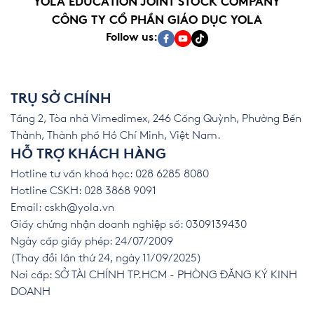
YOLA EDUCATION JOINT STOCK COMPANY
CÔNG TY CỔ PHẦN GIÁO DỤC YOLA
Follow us:
TRỤ SỞ CHÍNH
Tầng 2, Tòa nhà Vimedimex, 246 Cống Quỳnh, Phường Bến
Thành, Thành phố Hồ Chí Minh, Việt Nam.
HỖ TRỢ KHÁCH HÀNG
Hotline tư vấn khoá học: 028 6285 8080
Hotline CSKH: 028 3868 9091
Email:
cskh@yola.vn
Giấy chứng nhận doanh nghiệp số: 0309139430
Ngày cấp giấy phép: 24/07/2009
(Thay đổi lần thứ 24, ngày 11/09/2025)
Nơi cấp: SỞ TÀI CHÍNH TP.HCM - PHÒNG ĐĂNG KÝ KINH
DOANH