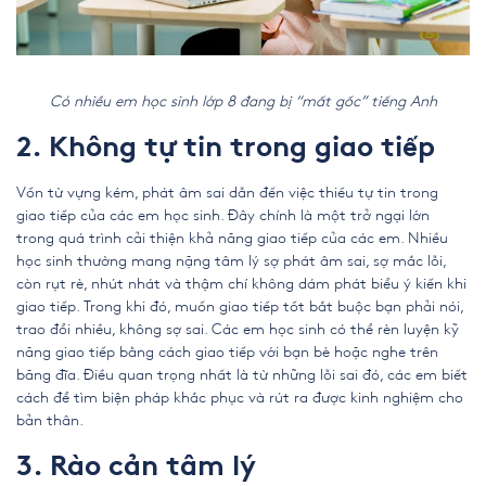
Có nhiều em học sinh lớp 8 đang bị “mất gốc” tiếng Anh
2. Không tự tin trong giao tiếp
Vốn từ vựng kém, phát âm sai dẫn đến việc thiếu tự tin trong
giao tiếp của các em học sinh. Đây chính là một trở ngại lớn
trong quá trình cải thiện khả năng giao tiếp của các em. Nhiều
học sinh thường mang nặng tâm lý sợ phát âm sai, sợ mắc lỗi,
còn rụt rè, nhút nhát và thậm chí không dám phát biểu ý kiến khi
giao tiếp. Trong khi đó, muốn giao tiếp tốt bắt buộc bạn phải nói,
trao đổi nhiều, không sợ sai. Các em học sinh có thể rèn luyện kỹ
năng giao tiếp bằng cách giao tiếp với bạn bè hoặc nghe trên
băng đĩa. Điều quan trọng nhất là từ những lỗi sai đó, các em biết
cách để tìm biện pháp khắc phục và rút ra được kinh nghiệm cho
bản thân.
3. Rào cản tâm lý