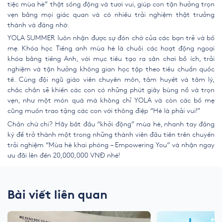
tiệc mùa hè” thật sống động và tươi vui, giúp con tận hưởng trọn
vẹn bằng mọi giác quan và có nhiều trải nghiệm thật trưởng
thành và đáng nhớ.
YOLA SUMMER luôn nhận được sự đón chờ của các bạn trẻ và bố
mẹ. Khóa học Tiếng anh mùa hè là chuỗi các hoạt động ngoại
khóa bằng tiếng Anh, với mục tiêu tạo ra sân chơi bổ ích, trải
nghiệm và tận hưởng không gian học tập theo tiêu chuẩn quốc
tế. Cùng đội ngũ giáo viên chuyên môn, tâm huyết và tâm lý,
chắc chắn sẽ khiến các con có những phút giây bùng nổ và trọn
vẹn, như một món quà mà không chỉ YOLA và còn các bố mẹ
cũng muốn trao tặng các con với thông điệp “Hè là phải vui!”
Chần chừ chi? Hãy bắt đầu “khởi động” mùa hè, nhanh tay đăng
ký để trở thành một trong những thành viên đầu tiên trên chuyến
trải nghiệm “Mùa hè khai phóng – Empowering You” và nhận ngay
ưu đãi lên đến 20,000,000 VNĐ nhé!
Bài viết liên quan