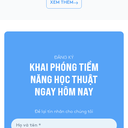
👉 Khóa hè 2026 chí
XEM THÊM
quả và đánh giá bài làm của mình, YOLA cập
nhật đề thi chính thức, đáp án tham […]
ĐĂNG KÝ
KHAI PHÓNG TIỀM
NĂNG HỌC THUẬT
NGAY HÔM NAY
Để lại tin nhắn cho chúng tôi