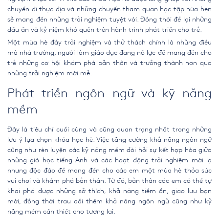
chuyến đi thực địa và những chuyến tham quan học tập hứa hẹn
sẽ mang đến những trải nghiệm tuyệt vời. Đồng thời để lại những
dấu ấn và kỷ niệm khó quên trên hành trình phát triển cho trẻ.
Một mùa hè đầy trải nghiệm và thử thách chính là những điều
mà nhà trường, người làm giáo dục đang nỗ lực để mang đến cho
trẻ những cơ hội khám phá bản thân và trưởng thành hơn qua
những trải nghiệm mới mẻ.
Phát triển ngôn ngữ và kỹ năng
mềm
Đây là tiêu chí cuối cùng và cũng quan trọng nhất trong những
lưu ý lựa chọn khóa học hè. Việc tăng cường khả năng ngôn ngữ
cũng như rèn luyện các kỹ năng mềm đòi hỏi sự kết hợp hòa giữa
những giờ học tiếng Anh và các hoạt động trải nghiệm mới lạ
nhưng độc đáo để mang đến cho các em một mùa hè thỏa sức
vui chơi và khám phá bản thân. Từ đó, bản thân các em có thể tự
khai phá được những sở thích, khả năng tiềm ẩn, giao lưu bạn
mới, đồng thời trau dồi thêm khả năng ngôn ngữ cũng như kỹ
năng mềm cần thiết cho tương lai.