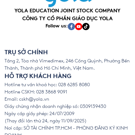
YOLA EDUCATION JOINT STOCK COMPANY
CÔNG TY CỔ PHẦN GIÁO DỤC YOLA
Follow us:
TRỤ SỞ CHÍNH
Tầng 2, Tòa nhà Vimedimex, 246 Cống Quỳnh, Phường Bến
Thành, Thành phố Hồ Chí Minh, Việt Nam.
HỖ TRỢ KHÁCH HÀNG
Hotline tư vấn khoá học: 028 6285 8080
Hotline CSKH: 028 3868 9091
Email:
cskh@yola.vn
Giấy chứng nhận doanh nghiệp số: 0309139430
Ngày cấp giấy phép: 24/07/2009
(Thay đổi lần thứ 24, ngày 11/09/2025)
Nơi cấp: SỞ TÀI CHÍNH TP.HCM - PHÒNG ĐĂNG KÝ KINH