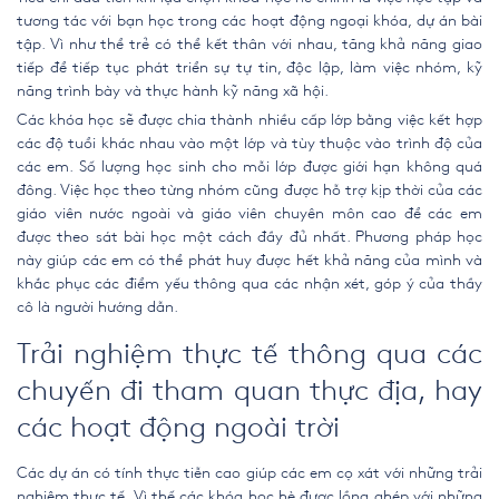
tương tác với bạn học trong các hoạt động ngoại khóa, dự án bài
tập. Vì như thể trẻ có thể kết thân với nhau, tăng khả năng giao
tiếp để tiếp tục phát triển sự tự tin, độc lập, làm việc nhóm, kỹ
năng trình bày và thực hành kỹ năng xã hội.
Các khóa học sẽ được chia thành nhiều cấp lớp bằng việc kết hợp
các độ tuổi khác nhau vào một lớp và tùy thuộc vào trình độ của
các em. Số lượng học sinh cho mỗi lớp được giới hạn không quá
đông. Việc học theo từng nhóm cũng được hỗ trợ kịp thời của các
giáo viên nước ngoài và giáo viên chuyên môn cao để các em
được theo sát bài học một cách đầy đủ nhất. Phương pháp học
này giúp các em có thể phát huy được hết khả năng của mình và
khắc phục các điểm yếu thông qua các nhận xét, góp ý của thầy
cô là người hướng dẫn.
Trải nghiệm thực tế thông qua các
chuyến đi tham quan thực địa, hay
các hoạt động ngoài trời
Các dự án có tính thực tiễn cao giúp các em cọ xát với những trải
nghiệm thực tế. Vì thế các khóa học hè được lồng ghép với những