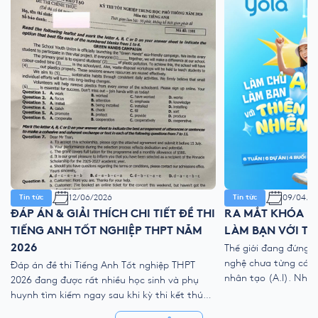
12/06/2026
09/04/2
Tin tức
Tin tức
ĐÁP ÁN & GIẢI THÍCH CHI TIẾT ĐỀ THI
RA MẮT KHÓA HÈ
TIẾNG ANH TỐT NGHIỆP THPT NĂM
LÀM BẠN VỚI TH
2026
Thế giới đang đứng 
nghệ chưa từng có với
Đáp án đề thi Tiếng Anh Tốt nghiệp THPT
nhân tạo (A.I). Như
2026 đang được rất nhiều học sinh và phụ
kỹ thuật số, liệu ch
huynh tìm kiếm ngay sau khi kỳ thi kết thúc.
trẻ “ngắt kết nối” vớ
Để giúp thí sinh nhanh chóng đối chiếu kết