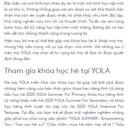
Đặc biệt, với mô hình học theo dự án là một mô hình học tập mới
lạ và thú vị. Không những giúp các em được cọ xát thử thách bản
thân mà còn rèn luyện được nhiều tố chất khác như tính độc lập,
khả năng nghiên cứu, tìm tòi và thuyết trình. Từ đó các em từng
bước trau dồi kỹ năng học tập trên một chặng đường dài và tạo
tiền đề cho những thành công trong tương lai.
Hiện nay, bố mẹ có thể bắt gặp các khóa học hè ở khắp mọi nơi,
nhưng hãy cẩn trọng với sự lựa chọn của mình. Với những lưu ý
trên mà YOLA vừa chia sẻ hy vọng bố mẹ sẽ đưa ra được quyết
định đúng đắn.
Tham gia khóa học hè tại YOLA
Hè này YOLA triển khai các khóa học hè giúp trẻ bứt phá được
những tiềm năng của bản thân gồm
khóa học tiếng Anh kỹ năng
tiểu học hè 2020 YOLA Summer For Primary
, khóa học tiếng Anh
kỹ năng thiếu niên hè 2020 YOLA Summer For Secondary và khóa
học tiếng Anh luyện thi cấp tốc hè 2020 YOLA Intensive For
Testprep. Tại đây các bạn trẻ sẽ được trải nghiệm nghiệm những
giây phút vui chơi cùng s
iêu phẩm “YOLA SUMMER – Empowering
You – Trao con hè vui”. Chắc chắn, mùa hè năm nay sẽ là 1 “bữa