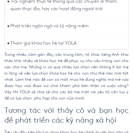
Trải nghiệm thực tế thông qua các chuyến đi tham
quan thực địa, hay các hoạt động ngoài trời
Phát triển ngôn ngữ và kỹ năng mềm
Tham gia khóa học hè tại YOLA
Trong nhiều năm gần đây, các trung tâm, tổ chức tiếng Anh khai
thác khá nhiều về khóa học hè để phục vụ nhu cầu trông con cho
các cha mẹ. Những vì có quá nhiều lựa chọn nên không ít bố mẹ
lo lắng về việc lựa chọn khóa học hè cho con như thế nào mới tốt
nhất. Làm thế nào để con có một mùa hè đúng nghĩa mà trẻ vừa
được học vừa được vui chơi khám phá bản thân và cuộc sống?
Vậy thì YOLA sẽ chia sẻ cho các bố mẹ một vài yếu tố cần lưu ý
để có lựa chọn phù hợp cho con của mình.
Tương tác với thầy cô và bạn học
để phát triển các kỹ năng xã hội
Tiêu chí đầu tiên khi lựa chọn khóa học hè chính là việc học tập và