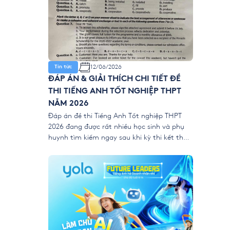
12/06/2026
Tin tức
ĐÁP ÁN & GIẢI THÍCH CHI TIẾT ĐỀ
THI TIẾNG ANH TỐT NGHIỆP THPT
NĂM 2026
Đáp án đề thi Tiếng Anh Tốt nghiệp THPT
2026 đang được rất nhiều học sinh và phụ
huynh tìm kiếm ngay sau khi kỳ thi kết thúc.
Để giúp thí sinh nhanh chóng đối chiếu kết
quả và đánh giá bài làm của mình, YOLA
cập nhật đề thi chính thức, đáp án tham
[…]