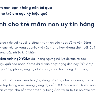
ầm non bạn không nên bỏ qua
ho trẻ em cực kỳ hiệu quả
Anh cho trẻ mầm non uy tín hàng
 giao tiếp với người lạ cũng như thích các hoạt động vận động
i các yếu tố xung quanh, khó tập trung hay không thể ngồi lâu 1
hường gặp nhiều khó khăn.
đã không ngừng nỗ lực để tạo ra các
 tâm Anh ngữ YOLA
iệu quả cao nhất. Kể từ khi đi vào hoạt động đến nay, YOLA tự
i phương pháp giảng dạy tiên tiến, khoa học hàng đầu trong
phát triển được vốn từ vựng đáng nể cũng như bồi dưỡng niềm
c tập trong môi trường giảng dạy của YOLA đều phát triển toàn
hiên và tạo cho bản thân tư duy tiếng Anh và sự tự tin như trẻ em