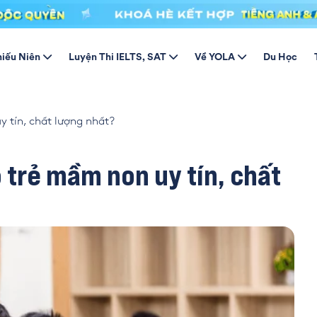
hiếu Niên
Luyện Thi IELTS, SAT
Về YOLA
Du Học
 tín, chất lượng nhất?
 trẻ mầm non uy tín, chất