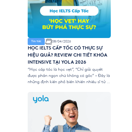
08/04/2026
Tin tức
HỌC IELTS CẤP TỐC CÓ THỰC SỰ
HIỆU QUẢ? REVIEW CHI TIẾT KHÓA
INTENSIVE TẠI YOLA 2026
“Học cấp tốc là học vẹt”, “Chỉ giải quyết
được phần ngọn chứ không có gốc” – Đây là
những định kiến phổ biến khiến nhiều sĩ tử e
dè trước các khóa luyện thi ngắn hạn. Tuy
nhiên, với áp lực nộp hồ sơ xét tuyển đại học
và du học năm 2026 ngày […]