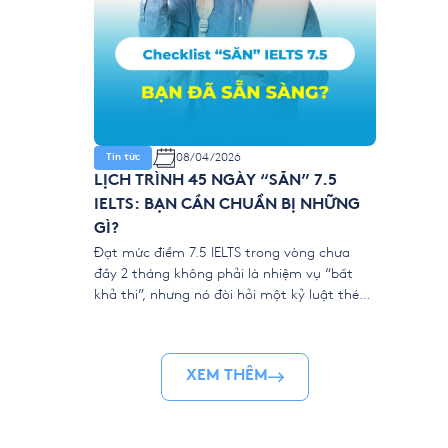
08/04/2026
Tin tức
LỊCH TRÌNH 45 NGÀY “SĂN” 7.5
IELTS: BẠN CẦN CHUẨN BỊ NHỮNG
GÌ?
Đạt mức điểm 7.5 IELTS trong vòng chưa
đầy 2 tháng không phải là nhiệm vụ “bất
khả thi”, nhưng nó đòi hỏi một kỷ luật thép
và sự chuẩn bị khoa học. Khác với những lộ
trình học thong dong, IELTS Intensive tại
YOLA là một cuộc đua marathon rút ngắn.
XEM THÊM
Để “về đích” […]