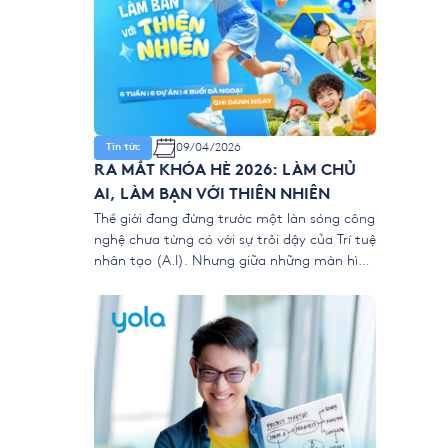
09/04/2026
Tin tức
RA MẮT KHÓA HÈ 2026: LÀM CHỦ
AI, LÀM BẠN VỚI THIÊN NHIÊN
Thế giới đang đứng trước một làn sóng công
nghệ chưa từng có với sự trỗi dậy của Trí tuệ
nhân tạo (A.I). Nhưng giữa những màn hình
kỹ thuật số, liệu chúng ta có đang vô tình
để trẻ “ngắt kết nối” với vẻ đẹp của thiên
nhiên? 👉 Khóa hè 2026 chính thức […]