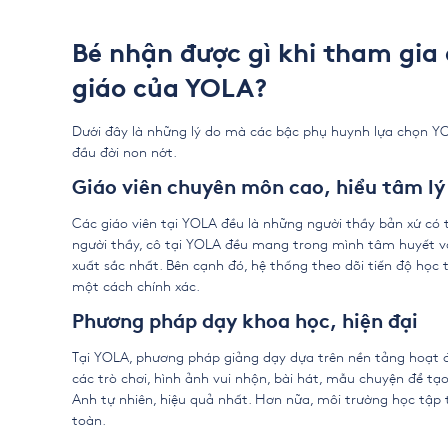
Bé nhận được gì khi tham gia
giáo của YOLA?
Dưới đây là những lý do mà các bậc phụ huynh lựa chọn Y
đầu đời non nớt.
Giáo viên chuyên môn cao, hiểu tâm lý
Các giáo viên tại YOLA đều là những người thầy bản xứ có t
người thầy, cô tại YOLA đều mang trong mình tâm huyết v
xuất sắc nhất. Bên cạnh đó, hệ thống theo dõi tiến độ học 
một cách chính xác.
Phương pháp dạy khoa học, hiện đại
Tại YOLA, phương pháp giảng dạy dựa trên nền tảng hoạt đ
các trò chơi, hình ảnh vui nhộn, bài hát, mẫu chuyện để tạ
Anh tự nhiên, hiệu quả nhất. Hơn nữa, môi trường học tập tại
toàn.