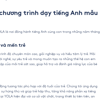
 chương trình dạy tiếng Anh mẫu
OLA là nơi đồng hành tiếng Anh cùng con trong những năm tháng
 và mến trẻ
rình độ chuyên môn cao, giỏi nghiệp vụ và hiểu tâm lý trẻ. Mỗi
ới nghề, sự yêu trẻ và mong muốn tạo ra những thế hệ con em
tập của mỗi trẻ sát sao, giúp hỗ trợ và đánh giá năng lực của bé
ộng tương tác phù hợp với độ tuổi của trẻ. Chúng tôi ứng dụng
o sự hứng thú và giúp trẻ hấp thu, tăng khả năng phản xạ tiếng
 YOLA hiện đại với cơ sở vật chất, trang thiết bị tiên tiến, an