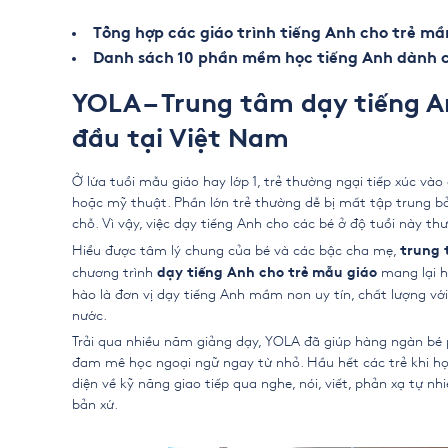
Tổng hợp các giáo trình tiếng Anh cho trẻ m
Danh sách 10 phần mềm học tiếng Anh dành c
YOLA – Trung tâm dạy tiếng 
đầu tại Việt Nam
Ở lứa tuổi mẫu giáo hay lớp 1, trẻ thường ngại tiếp xúc vào
hoặc mỹ thuật. Phần lớn trẻ thường dễ bị mất tập trung bở
chỗ. Vì vậy, việc dạy tiếng Anh cho các bé ở độ tuổi này t
Hiểu được tâm lý chung của bé và các bậc cha mẹ,
trung
chương trình
mang lại h
dạy tiếng Anh cho trẻ mẫu giáo
hào là đơn vị dạy tiếng Anh mầm non uy tín, chất lượng vớ
nước.
Trải qua nhiều năm giảng dạy, YOLA đã giúp hàng ngàn bé 
đam mê học ngoại ngữ ngay từ nhỏ. Hầu hết các trẻ khi họ
diện về kỹ năng giao tiếp qua nghe, nói, viết, phản xạ tự n
bản xứ.