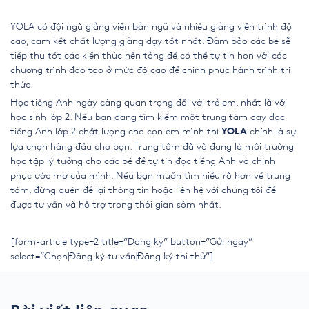
YOLA có đội ngũ giảng viên bản ngữ và nhiều giảng viên trình độ
cao, cam kết chất lượng giảng dạy tốt nhất. Đảm bảo các bé sẽ
tiếp thu tốt các kiến thức nền tảng để có thể tự tin hơn với các
chương trình đào tạo ở mức độ cao để chinh phục hành trình tri
thức.
Học tiếng Anh ngày càng quan trọng đối với trẻ em, nhất là với
học sinh lớp 2. Nếu bạn đang tìm kiếm một trung tâm dạy đọc
tiếng Anh lớp 2 chất lượng cho con em mình thì
chính là sự
YOLA
lựa chọn hàng đầu cho bạn. Trung tâm đã và đang là môi trường
học tập lý tưởng cho các bé để tự tin đọc tiếng Anh và chinh
phục ước mơ của mình. Nếu bạn muốn tìm hiểu rõ hơn về trung
tâm, đừng quên để lại thông tin hoặc liên hệ với chúng tôi để
được tư vấn và hỗ trợ trong thời gian sớm nhất.
[form-article type=2 title=”Đăng ký” button=”Gửi ngay”
select=”Chọn|Đăng ký tư vấn|Đăng ký thi thử”]