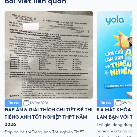
Bài viết liên quan
12/06/2026
09/04/2
Tin tức
Tin tức
ĐÁP ÁN & GIẢI THÍCH CHI TIẾT ĐỀ THI
RA MẮT KHÓA HÈ
TIẾNG ANH TỐT NGHIỆP THPT NĂM
LÀM BẠN VỚI TH
2026
Thế giới đang đứng 
nghệ chưa từng có với
Đáp án đề thi Tiếng Anh Tốt nghiệp THPT