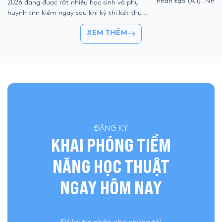
nhân tạo (A.I). Như
2026 đang được rất nhiều học sinh và phụ
kỹ thuật số, liệu ch
huynh tìm kiếm ngay sau khi kỳ thi kết thúc.
trẻ “ngắt kết nối” vớ
Để giúp thí sinh nhanh chóng đối chiếu kết
👉 Khóa hè 2026 chí
XEM THÊM
quả và đánh giá bài làm của mình, YOLA cập
nhật đề thi chính thức, đáp án tham […]
ĐĂNG KÝ
KHAI PHÓNG TIỀM
NĂNG HỌC THUẬT
NGAY HÔM NAY