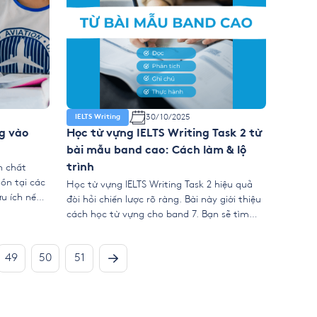
30/10/2025
IELTS Writing
g vào
Học từ vựng IELTS Writing Task 2 từ
bài mẫu band cao: Cách làm & lộ
n chất
trình
tồn tại các
Học từ vựng IELTS Writing Task 2 hiệu quả
ữu ích nếu
đòi hỏi chiến lược rõ ràng. Bài này giới thiệu
cách. Bài
cách học từ vựng cho band 7. Bạn sẽ tìm
iển hình,
hiểu về collocations trong Task 2. Nó cũng
ELTS […]
giúp bạn mở rộng nguồn từ vựng. Bạn sẽ
49
50
51
học cách paraphrase theo chủ đề, xây dựng
phrase […]