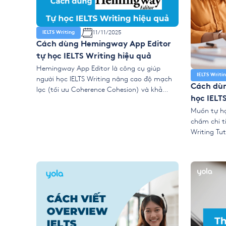
11/11/2025
IELTS Writing
Cách dùng Hemingway App Editor
tự học IELTS Writing hiệu quả
Hemingway App Editor là công cụ giúp
IELTS Writi
người học IELTS Writing nâng cao độ mạch
Cách dùn
lạc (tối ưu Coherence Cohesion) và khả
học IELT
năng diễn đạt tự nhiên. Bài viết sau đây
hướng dẫn bạn cách dùng Hemingway cho
Muốn tự họ
IELTS Writing theo đúng quy trình. Bạn tự
chấm chi ti
học IELTS Writing bằng Hemingway hiệu quả
Writing Tu
và chuẩn […]
tích từ vự
tiêu chí I
này hiệu qu
nâng band