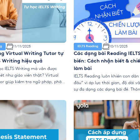
11/11/2025
10/11/2025
ng
IELTS Reading
g Virtual Writing Tutor tự
Các dạng bài Reading IELT
S Writing hiệu quả
biến: Cách nhận biết & chiế
c IELTS Writing mà vẫn được
làm bài
ết như giáo viên thật? Virtual
IELTS Reading luôn khiến con dân
tor giúp kiểm tra ngữ pháp, phân
đầu” vì áp lực thời gian, độ dài v
ng học thuật và đánh giá theo
sự đa dạng các dạng bài đề. Thôn
ELTS. Khám phá cách dùng công cụ
đây sẽ giúp bạn hiểu các dạng bà
ả để cải thiện kỹ năng viết và
IELTS phổ biến. Bạn sẽ biết cách 
 điểm […]
từng dạng, chiến lược xử lý, và lộ