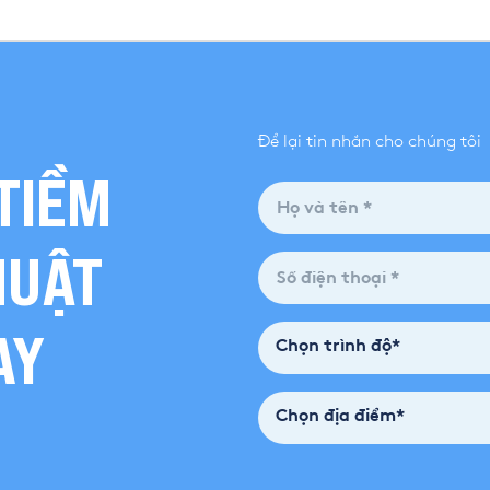
Để lại tin nhắn cho chúng tôi
TIỀM
HUẬT
AY
Chọn trình độ*
Chọn địa điểm*