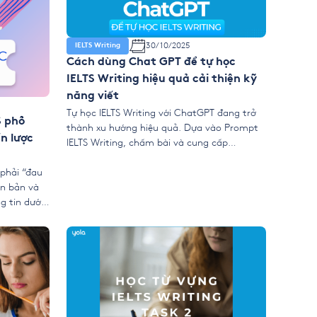
30/10/2025
IELTS Writing
Cách dùng Chat GPT để tự học
IELTS Writing hiệu quả cải thiện kỹ
năng viết
Tự học IELTS Writing với ChatGPT đang trở
S phổ
thành xu hướng hiệu quả. Dựa vào Prompt
n lược
IELTS Writing, chấm bài và cung cấp
feedback Writing AI nhanh chóng. Sử dụng
đúng chiến lược, bạn có thể cải thiện rõ rệt
 phải “đau
thông qua cách dùng ChatGPT học IELTS
ăn bản và
Writing bài bản và linh hoạt. 1. Vì […]
g tin dưới
i Reading
nhận diện
 […]