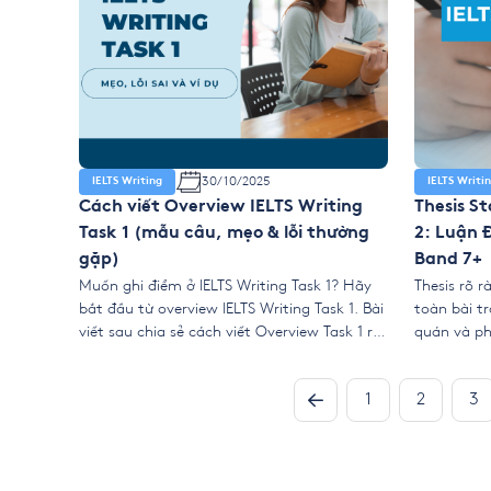
30/10/2025
IELTS Writing
IELTS Writi
Cách viết Overview IELTS Writing
Thesis S
Task 1 (mẫu câu, mẹo & lỗi thường
2: Luận 
gặp)
Band 7+
Muốn ghi điểm ở IELTS Writing Task 1? Hãy
Thesis rõ 
bắt đầu từ overview IELTS Writing Task 1. Bài
toàn bài tr
viết sau chia sẻ cách viết Overview Task 1 rõ
quán và ph
ràng. Cách khái quát Overall Trend, xây
viết này gi
dựng Summary Statement. Đồng thời tránh
nắm trọn b
1
2
3
lỗi thường gặp Overview với Template
Statement 
Overview Task 1 hiệu quả. 1. Overview là […]
thuật, ngắ