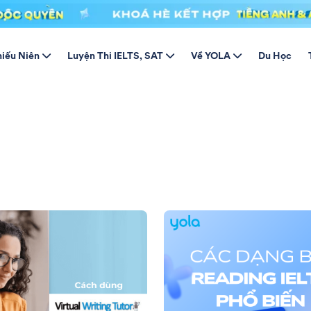
hiếu Niên
Luyện Thi IELTS, SAT
Về YOLA
Du Học