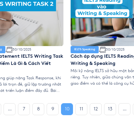
30/10/2025
30/10/2025
ng
IELTS Speaking
tatement IELTS Writing Task
Cách áp dụng IELTS Readin
Điểm Là Gì & Cách Viết
Writing & Speaking
Mỗi kỹ năng IELTS sở hữu một bả
riêng. Tuy nhiên, giữa chúng vẫn 
ràng giúp nâng Task Response, khi
giao điểm và có thể là công cụ h
ả lời trọn đề, giữ lập trường nhất
được khai thác và áp dụng đúng 
át triển luận điểm đầy đủ. Bài
viết dưới đây là trong số những đ
úp bạn hiểu rõ luận điểm là gì và
cung cấp bạn đọc cách áp dụng I
í quyết cách viết Thesis
…
7
8
9
10
11
12
13
…
IELTS Writing Task 2 chuẩn học
n gọn […]