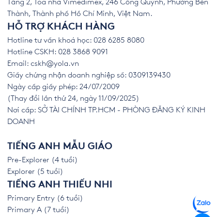
Tầng 2, Tòa nhà Vimedimex, 246 Cống Quỳnh, Phường Bến
Thành, Thành phố Hồ Chí Minh, Việt Nam.
HỖ TRỢ KHÁCH HÀNG
Hotline tư vấn khoá học: 028 6285 8080
Hotline CSKH: 028 3868 9091
Email:
cskh@yola.vn
Giấy chứng nhận doanh nghiệp số: 0309139430
Ngày cấp giấy phép: 24/07/2009
(Thay đổi lần thứ 24, ngày 11/09/2025)
Nơi cấp: SỞ TÀI CHÍNH TP.HCM - PHÒNG ĐĂNG KÝ KINH
DOANH
TIẾNG ANH MẪU GIÁO
Pre-Explorer (4 tuổi)
Explorer (5 tuổi)
TIẾNG ANH THIẾU NHI
Primary Entry (6 tuổi)
Primary A (7 tuổi)