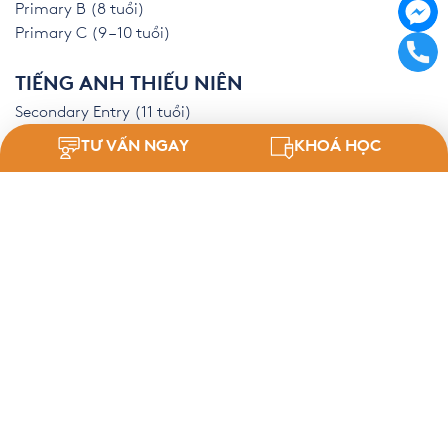
Primary B (8 tuổi)
Primary C (9 – 10 tuổi)
TIẾNG ANH THIẾU NIÊN
Secondary Entry (11 tuổi)
Secondary A (12 Tuổi)
TƯ VẤN NGAY
KHOÁ HỌC
Secondary B (13 tuổi)
Secondary C (14 tuổi)
LUYỆN THI IELTS, SAT
Digital SAT
IELTS Online
IELTS Tại Lớp
TÌM HIỂU THÊM
Giới Thiệu
Hệ Thống Trung Tâm
Tin Tức
Tips Ôn Thi