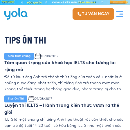
TƯ VẤN NGAY
TIPS ÔN THI
10/08/2017
Kiến thức chung
Tầm quan trọng của khoá học IELTS cho tương lai
rộng mở
Đã từ lâu tiếng Anh trở thành thứ tiếng của toàn cầu, nhất là ở
những nước đang phát triển, thì tiếng Anh trở thành một môn
không thể thiếu trong hệ thống giáo dục, nhằm trang bị cho thế
hệ trẻ những hành trang hội nhập với toàn cầu, mang đất nước
09/08/2017
Tips Ôn Thi
đi xa […]
Luyện thi IELTS – Hành trang kiến thức vươn ra thế
giới
IELTS là một chứng chỉ tiếng Anh học thuật rất cần thiết cho các
bạn trẻ độ tuổi 14-20 tuổi, sở hữu bằng IELTS như một phần của