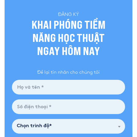
ĐĂNG KÝ
KHAI PHÓNG TIỀM
NĂNG HỌC THUẬT
NGAY HÔM NAY
Để lại tin nhắn cho chúng tôi
Chọn trình độ*