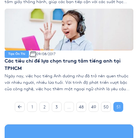
tấm giấy thông hành, giúp các bạn tiếp cận với các suất học
bổng du học hoặc mở ra con đường du học đầy thử thách. Để
[…]
09/08/2017
Tips Ôn Thi
Các tiêu chí để lựa chọn trung tâm tiếng anh tại
TPHCM
Ngày nay, việc học tiếng Anh dường như đã trở nên quen thuộc
với nhiều người, nhiều lứa tuổi. Với trình độ phát triển vượt bậc
của công nghệ, việc học thêm một ngoại ngữ chính là yêu cầu
cần thiết để đáp ứng được sự phát triển đó. Chính vì vậy, tìm
kiếm một […]
1
2
3
…
48
49
50
51