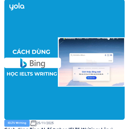
Note Completion là gì? (nhận diện nhanh) Note completion […]
25/11/2025
IELTS Writing