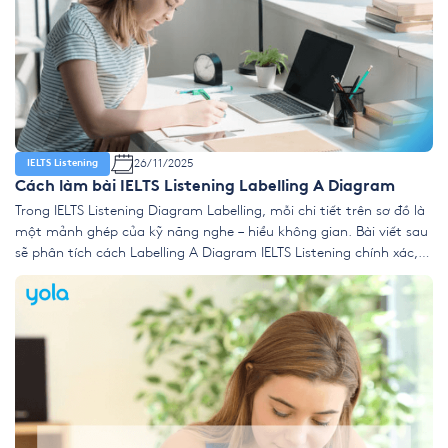
26/11/2025
IELTS Listening
Cách làm bài IELTS Listening Labelling A Diagram
Trong IELTS Listening Diagram Labelling, mỗi chi tiết trên sơ đồ là
một mảnh ghép của kỹ năng nghe – hiểu không gian. Bài viết sau
sẽ phân tích cách Labelling A Diagram IELTS Listening chính xác,
khai thác hiệu quả các yếu tố Spatial Language, Prepositions of
Place và tuân thủ Spelling Rules IELTS […]