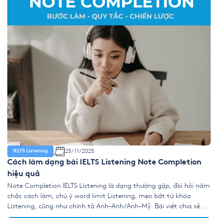
25/11/2025
IELTS Listening
Cách làm dạng bài IELTS Listening Note Completion
hiệu quả
Note Completion IELTS Listening là dạng thường gặp, đòi hỏi nắm
chắc cách làm, chú ý word limit Listening, mẹo bắt từ khóa
Listening, cũng như chính tả Anh–Anh/Anh–Mỹ. Bài viết chia sẻ
chiến lược hiệu quả để làm tốt điền ghi chú IELTS Listening. 1.