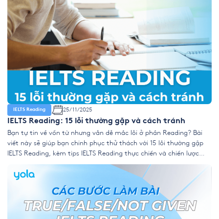
25/11/2025
IELTS Reading
IELTS Reading: 15 lỗi thường gặp và cách tránh
Bạn tự tin về vốn từ nhưng vẫn dễ mắc lỗi ở phần Reading? Bài
viết này sẽ giúp bạn chinh phục thử thách với 15 lỗi thường gặp
IELTS Reading, kèm tips IELTS Reading thực chiến và chiến lược
tránh bẫy paraphrase (diễn đạt lại), word limit (giới hạn từ) hiệu
quả nhất. 1. […]