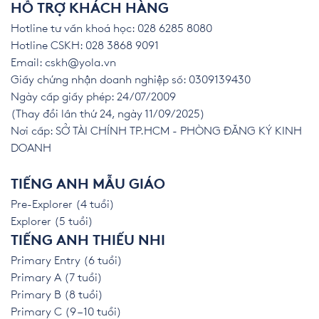
HỖ TRỢ KHÁCH HÀNG
Hotline tư vấn khoá học: 028 6285 8080
Hotline CSKH: 028 3868 9091
Email:
cskh@yola.vn
Giấy chứng nhận doanh nghiệp số: 0309139430
Ngày cấp giấy phép: 24/07/2009
(Thay đổi lần thứ 24, ngày 11/09/2025)
Nơi cấp: SỞ TÀI CHÍNH TP.HCM - PHÒNG ĐĂNG KÝ KINH
DOANH
TIẾNG ANH MẪU GIÁO
Pre-Explorer (4 tuổi)
Explorer (5 tuổi)
TIẾNG ANH THIẾU NHI
Primary Entry (6 tuổi)
Primary A (7 tuổi)
Primary B (8 tuổi)
Primary C (9 – 10 tuổi)