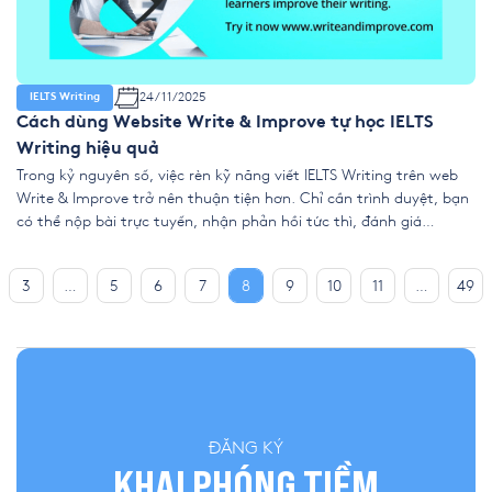
24/11/2025
IELTS Writing
Cách dùng Website Write & Improve tự học IELTS
Writing hiệu quả
Trong kỷ nguyên số, việc rèn kỹ năng viết IELTS Writing trên web
Write & Improve trở nên thuận tiện hơn. Chỉ cần trình duyệt, bạn
có thể nộp bài trực tuyến, nhận phản hồi tức thì, đánh giá
prompt relevance, và trải nghiệm Write & Improve Test Zone web
với band điểm ước tính. […]
3
…
5
6
7
8
9
10
11
…
49
ĐĂNG KÝ
KHAI PHÓNG TIỀM