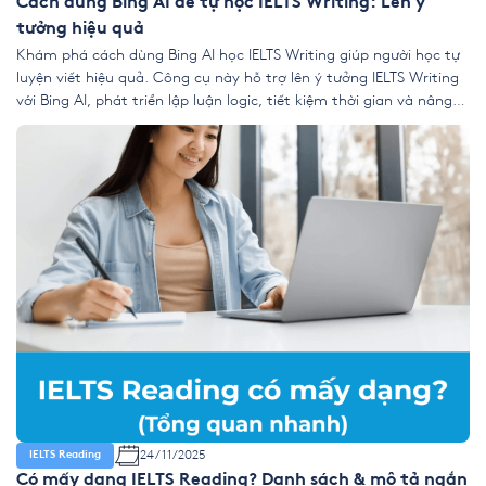
Cách dùng Bing AI để tự học IELTS Writing: Lên ý
tưởng hiệu quả
Khám phá cách dùng Bing AI học IELTS Writing giúp người học tự
luyện viết hiệu quả. Công cụ này hỗ trợ lên ý tưởng IELTS Writing
với Bing AI, phát triển lập luận logic, tiết kiệm thời gian và nâng
cao kỹ năng tư duy. 1. Vì sao dùng Bing AI cho bước “lên […]
24/11/2025
IELTS Reading
Có mấy dạng IELTS Reading? Danh sách & mô tả ngắn