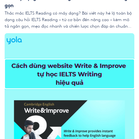
gọn
Thắc mắc IELTS Reading có mấy dạng? Bài viết này hé lộ toàn bộ
dạng câu hỏi IELTS Reading – từ cơ bản đến nâng cao – kèm mô
tả ngắn gọn, mẹo đọc nhanh và chiến lược chọn đáp án chuẩn
xác để bạn bứt phá điểm đọc hiểu như cao thủ. 1. Các […]