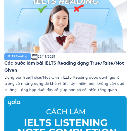
25/11/2025
IELTS Reading
Các bước làm bài IELTS Reading dạng True/False/Not
Given
Dạng bài True/False/Not Given IELTS Reading được đánh giá là
trong số những dạng dễ khó nhất. Tuy nhiên, bạn không cần quá
lo lắng. Tổng hợp dưới đây sẽ giúp bạn có cái nhìn tổng quan
nhất và dễ dàng áp dụng vào quá trình ôn luyện của mình! 1.
True/False/Not Given là gì? […]