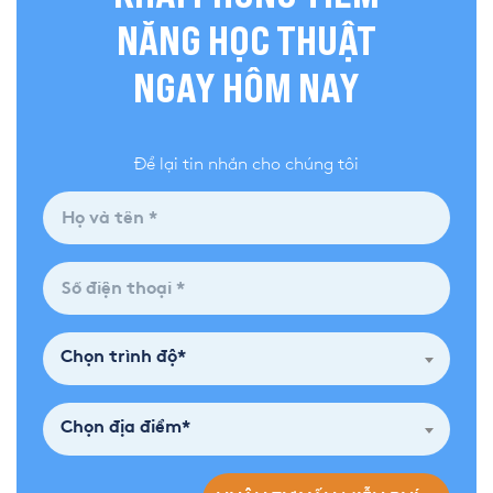
NĂNG HỌC THUẬT
NGAY HÔM NAY
Để lại tin nhắn cho chúng tôi
Chọn trình độ*
Chọn địa điểm*