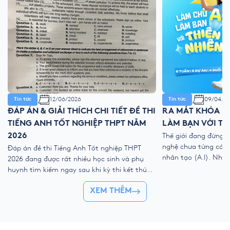
12/06/2026
09/04/2
Tin tức
Tin tức
ĐÁP ÁN & GIẢI THÍCH CHI TIẾT ĐỀ THI
RA MẮT KHÓA HÈ
TIẾNG ANH TỐT NGHIỆP THPT NĂM
LÀM BẠN VỚI TH
2026
Thế giới đang đứng 
nghệ chưa từng có với
Đáp án đề thi Tiếng Anh Tốt nghiệp THPT
nhân tạo (A.I). Như
2026 đang được rất nhiều học sinh và phụ
kỹ thuật số, liệu ch
huynh tìm kiếm ngay sau khi kỳ thi kết thúc.
trẻ “ngắt kết nối” vớ
Để giúp thí sinh nhanh chóng đối chiếu kết
👉 Khóa hè 2026 chí
XEM THÊM
quả và đánh giá bài làm của mình, YOLA cập
nhật đề thi chính thức, đáp án tham […]