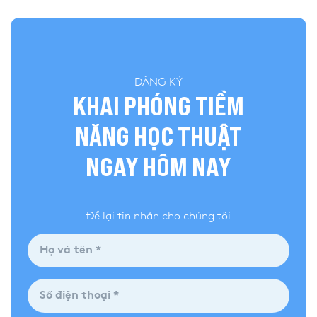
ĐĂNG KÝ
KHAI PHÓNG TIỀM
NĂNG HỌC THUẬT
NGAY HÔM NAY
Để lại tin nhắn cho chúng tôi