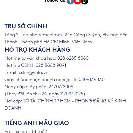
Follow us:
TRỤ SỞ CHÍNH
Tầng 2, Tòa nhà Vimedimex, 246 Cống Quỳnh, Phường Bến
Thành, Thành phố Hồ Chí Minh, Việt Nam.
HỖ TRỢ KHÁCH HÀNG
Hotline tư vấn khoá học: 028 6285 8080
Hotline CSKH: 028 3868 9091
Email:
cskh@yola.vn
Giấy chứng nhận doanh nghiệp số: 0309139430
Ngày cấp giấy phép: 24/07/2009
(Thay đổi lần thứ 24, ngày 11/09/2025)
Nơi cấp: SỞ TÀI CHÍNH TP.HCM - PHÒNG ĐĂNG KÝ KINH
DOANH
TIẾNG ANH MẪU GIÁO
Pre-Explorer (4 tuổi)