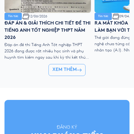
12/06/2026
09/04/2
Tin tức
Tin tức
ĐÁP ÁN & GIẢI THÍCH CHI TIẾT ĐỀ THI
RA MẮT KHÓA HÈ
TIẾNG ANH TỐT NGHIỆP THPT NĂM
LÀM BẠN VỚI TH
2026
Thế giới đang đứng 
nghệ chưa từng có với
Đáp án đề thi Tiếng Anh Tốt nghiệp THPT
nhân tạo (A.I). Như
2026 đang được rất nhiều học sinh và phụ
kỹ thuật số, liệu ch
huynh tìm kiếm ngay sau khi kỳ thi kết thúc.
trẻ “ngắt kết nối” vớ
Để giúp thí sinh nhanh chóng đối chiếu kết
👉 Khóa hè 2026 chí
XEM THÊM
quả và đánh giá bài làm của mình, YOLA cập
nhật đề thi chính thức, đáp án tham […]
ĐĂNG KÝ