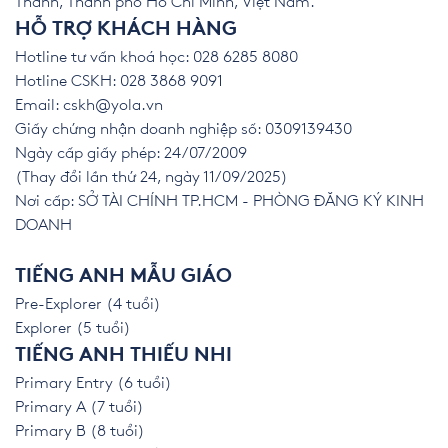
Thành, Thành phố Hồ Chí Minh, Việt Nam.
HỖ TRỢ KHÁCH HÀNG
Hotline tư vấn khoá học: 028 6285 8080
Hotline CSKH: 028 3868 9091
Email:
cskh@yola.vn
Giấy chứng nhận doanh nghiệp số: 0309139430
Ngày cấp giấy phép: 24/07/2009
(Thay đổi lần thứ 24, ngày 11/09/2025)
Nơi cấp: SỞ TÀI CHÍNH TP.HCM - PHÒNG ĐĂNG KÝ KINH
DOANH
TIẾNG ANH MẪU GIÁO
Pre-Explorer (4 tuổi)
Explorer (5 tuổi)
TIẾNG ANH THIẾU NHI
Primary Entry (6 tuổi)
Primary A (7 tuổi)
Primary B (8 tuổi)