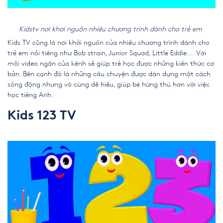
Kidstv nơi khơi nguồn nhiều chương trình dành cho trẻ em
Kids TV cũng là nơi khởi nguồn của nhiều chương trình dành cho
trẻ em nổi tiếng như Bob strain, Junior Squad, Little Eddie…. Với
mỗi video ngắn của kênh sẽ giúp trẻ học được những kiến thức cơ
bản. Bên cạnh đó là những câu chuyện được dàn dựng một cách
sống động nhưng vô cùng dễ hiểu, giúp bé hứng thú hơn với việc
học tiếng Anh.
Kids 123 TV