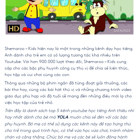
Shemaroo – Kids hiện nay là một trong những kênh dạy học tiếng
Anh dành cho trẻ em có số lượng tương tác khá nhiều trên
Youtube. Với hơn 900.000 lượt theo dõi, Shemaroo – Kids cung
cấp cho các bậc phụ huynh công cụ thú vị để chia sẻ kiến thức,
học tập và vui chơi cùng các con.
Thông qua những bộ phim ngắn đã từng đoạt giải thưởng, các
bài thơ hay, cùng các bài hát thú vị và những chương trình video
giáo dục phù hợp với độ tuổi sẽ mang đến những điều mới lạ cho
việc học tập của trẻ nhỏ.
Trên đây là danh sách top 5 kênh youtube học tiếng Anh thiếu nhi
hay nhất dành cho bé mà
muốn chia sẻ đến với các bậc
YOLA
phụ huynh. Bố mẹ có thể sử dụng các kênh này để tạo hứng thú
cho trẻ trong quá trình học, có thể vừa học vừa chơi, tránh nhàm
chán và căng thẳng. Chúc bố mẹ và các bé sẽ luôn đồng hành