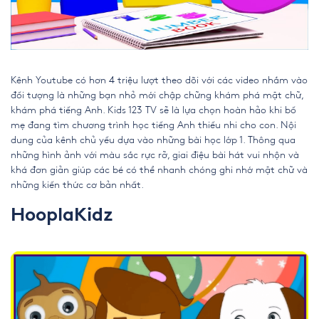
Kênh Youtube có hơn 4 triệu lượt theo dõi với các video nhắm vào
đối tượng là những bạn nhỏ mới chập chững khám phá mặt chữ,
khám phá tiếng Anh. Kids 123 TV sẽ là lựa chọn hoàn hảo khi bố
mẹ đang tìm chương trình học tiếng Anh thiếu nhi cho con. Nội
dung của kênh chủ yếu dựa vào những bài học lớp 1. Thông qua
những hình ảnh với màu sắc rực rỡ, giai điệu bài hát vui nhộn và
khá đơn giản giúp các bé có thể nhanh chóng ghi nhớ mặt chữ và
những kiến thức cơ bản nhất.
HooplaKidz