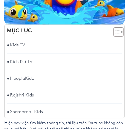
MỤC LỤC
Kids TV
Kids 123 TV
HooplaKidz
Rajshri Kids
Shemaroo – Kids
Hiện nay việc tìm kiếm thông tin, tài liệu trên Youtube không còn
xa lạ với bất kỳ ai, với cả trẻ nhỏ thì nó cũng không hề ngoại lệ,