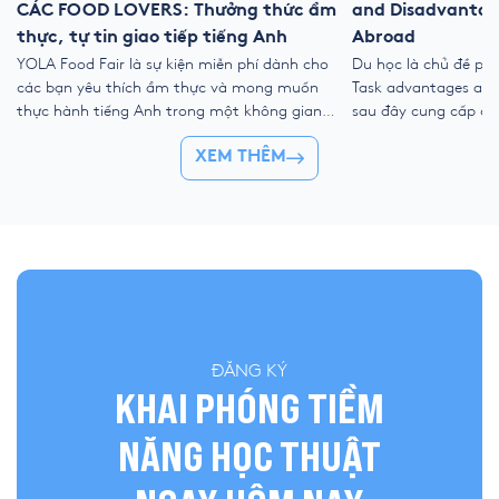
CÁC FOOD LOVERS: Thưởng thức ẩm
and Disadvantag
thực, tự tin giao tiếp tiếng Anh
Abroad
YOLA Food Fair là sự kiện miễn phí dành cho
Du học là chủ đề phổ
các bạn yêu thích ẩm thực và mong muốn
Task advantages and 
thực hành tiếng Anh trong một không gian
sau đây cung cấp cấ
gần gũi, vui vẻ và nhiều trải nghiệm tương
ý, ý tưởng học thuật
XEM THÊM
tác. Tại sự kiện, học viên có thể mang món
giúp bạn viết bài lu
ăn yêu thích đến YOLA, cùng bạn bè thưởng
(studying abroad es
[…]
tiêu chí. 1. […]
ĐĂNG KÝ
KHAI PHÓNG TIỀM
NĂNG HỌC THUẬT