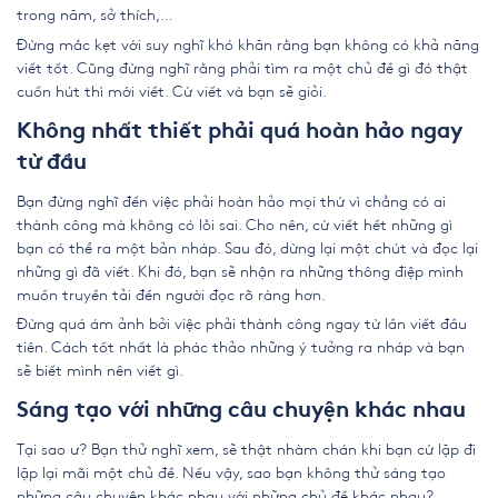
trong năm, sở thích,…
Đừng mắc kẹt với suy nghĩ khó khăn rằng bạn không có khả năng
viết tốt. Cũng đừng nghĩ rằng phải tìm ra một chủ đề gì đó thật
cuốn hút thì mới viết. Cứ viết và bạn sẽ giỏi.
Không nhất thiết phải quá hoàn hảo ngay
từ đầu
Bạn đừng nghĩ đến việc phải hoàn hảo mọi thứ vì chẳng có ai
thành công mà không có lỗi sai. Cho nên, cứ viết hết những gì
bạn có thể ra một bản nháp. Sau đó, dừng lại một chút và đọc lại
những gì đã viết. Khi đó, bạn sẽ nhận ra những thông điệp mình
muốn truyền tải đến người đọc rõ ràng hơn.
Đừng quá ám ảnh bởi việc phải thành công ngay từ lần viết đầu
tiên. Cách tốt nhất là phác thảo những ý tưởng ra nháp và bạn
sẽ biết mình nên viết gì.
Sáng tạo với những câu chuyện khác nhau
Tại sao ư? Bạn thử nghĩ xem, sẽ thật nhàm chán khi bạn cứ lặp đi
lặp lại mãi một chủ đề. Nếu vậy, sao bạn không thử sáng tạo
những câu chuyện khác nhau với những chủ đề khác nhau?