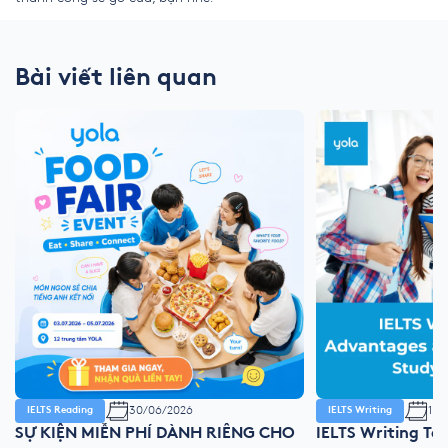
Bài viết liên quan
30/06/2026
11/
IELTS Reading
IELTS Writing
SỰ KIỆN MIỄN PHÍ DÀNH RIÊNG CHO
IELTS Writing Ta