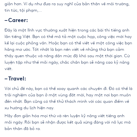
giản hơn. Ví dụ như đưa ra suy nghĩ của bản thân về môi trường,
tin tức, tội phạm,…
– Career:
Đây là một lĩnh vực thường xuất hiện trong các bài thi tiếng anh
lẫn tiếng Việt. Bạn có thể mô tả một cuộc họp, công việc mới hay
kể lại cuộc phỏng vấn. Hoặc bạn có thể viết về một công việc bạn
hằng mơ ước. Tốt nhất là bạn nên viết về những thứ bạn cảm
thấy quen thuộc và nâng dần mức độ khó sau một thời gian. Cứ
luyện tập như thế mỗi ngày, chắc chắn bạn sẽ nâng cao kỹ năng
viết.
– Travel:
Với chủ đề này, bạn có thể xoay quanh các chuyến đi. Đó có thể là
trải nghiệm của bạn ở một vùng đất mới, hay một nơi bạn muốn
đến nhất. Bạn cũng có thể thử thách mình với các quan điểm về
xu hướng du lịch hiện nay.
Hãy đơn giản hóa mọi thứ và rèn luyện kỹ năng viết tiếng anh
mỗi ngày. Rồi bạn sẽ nhận được kết quả xứng đáng với nỗ lực mà
bản thân đã bỏ ra.