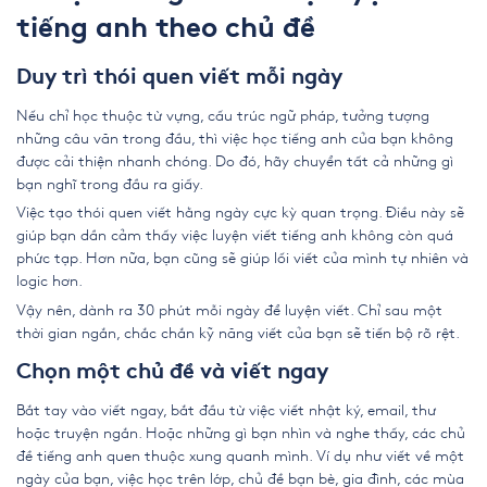
tiếng anh theo chủ đề
Duy trì thói quen viết mỗi ngày
Nếu chỉ học thuộc từ vựng, cấu trúc ngữ pháp, tưởng tượng
những câu văn trong đầu, thì việc học tiếng anh của bạn không
được cải thiện nhanh chóng. Do đó, hãy chuyển tất cả những gì
bạn nghĩ trong đầu ra giấy.
Việc tạo thói quen viết hằng ngày cực kỳ quan trọng. Điều này sẽ
giúp bạn dần cảm thấy việc luyện viết tiếng anh không còn quá
phức tạp. Hơn nữa, bạn cũng sẽ giúp lối viết của mình tự nhiên và
logic hơn.
Vậy nên, dành ra 30 phút mỗi ngày để luyện viết. Chỉ sau một
thời gian ngắn, chắc chắn kỹ năng viết của bạn sẽ tiến bộ rõ rệt.
Chọn một chủ đề và viết ngay
Bắt tay vào viết ngay, bắt đầu từ việc viết nhật ký, email, thư
hoặc truyện ngắn. Hoặc những gì bạn nhìn và nghe thấy, các chủ
đề tiếng anh quen thuộc xung quanh mình. Ví dụ như viết về một
ngày của bạn, việc học trên lớp, chủ đề bạn bè, gia đình, các mùa