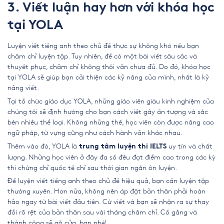
3. Viết luận hay hơn với khóa học
tại YOLA
Luyện viết tiếng anh theo chủ đề thực sự không khó nếu bạn
chăm chỉ luyện tập. Tuy nhiên, để có một bài viết sâu sắc và
thuyết phục, chăm chỉ không thôi vẫn chưa đủ. Do đó, khóa học
tại YOLA sẽ giúp bạn cải thiện các kỹ năng của mình, nhất là kỹ
năng viết.
Tại tổ chức giáo dục YOLA, những giáo viên giàu kinh nghiệm của
chúng tôi sẽ định hướng cho bạn cách viết gây ấn tượng và sắc
bén nhiều thể loại. Không những thế, học viên còn được nâng cao
ngữ pháp, từ vựng cũng như cách hành văn khác nhau.
Thêm vào đó, YOLA là
uy tín và chất
trung tâm luyện thi IELTS
lượng. Những học viên ở đây đa số đều đạt điểm cao trong các kỳ
thi chứng chỉ quốc tế chỉ sau thời gian ngắn ôn luyện.
Để luyện viết tiếng anh theo chủ đề hiệu quả, bạn cần luyện tập
thường xuyên. Hơn nữa, không nên áp đặt bản thân phải hoàn
hảo ngay từ bài viết đầu tiên. Cứ viết và bạn sẽ nhận ra sự thay
đổi rõ rệt của bản thân sau vài tháng chăm chỉ. Cố gắng và
thành công sẽ gõ cửa, bạn nhé!