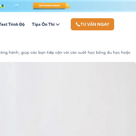
Test Trình Độ
Tips Ôn Thi
TƯ VẤN NGAY
iếu trong hệ thống giáo dục, nhằm trang bị cho thế hệ trẻ những hành
thông hành, giúp các bạn tiếp cận với các suất học bổng du học hoặc