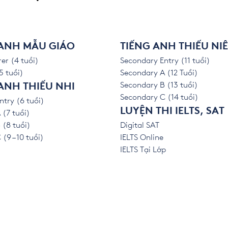
 ANH MẪU GIÁO
TIẾNG ANH THIẾU NI
er (4 tuổi)
Secondary Entry (11 tuổi)
5 tuổi)
Secondary A (12 Tuổi)
Secondary B (13 tuổi)
ANH THIẾU NHI
Secondary C (14 tuổi)
ntry (6 tuổi)
LUYỆN THI IELTS, SAT
 (7 tuổi)
 (8 tuổi)
Digital SAT
(9 – 10 tuổi)
IELTS Online
IELTS Tại Lớp