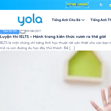
Tác giả:
nhado
10/08/2017
Kiến thức chung
Tầm quan trọng của khoá học IELTS cho tương lai rộng m
Tiếng Anh Cho Bé
Tiếng Anh T
Đã từ lâu tiếng Anh trở thành thứ tiếng của toàn cầu, nhất là ở nhữn
trang hội nhập với toàn cầu, mang đất nước đi xa […]
09/08/2017
Tips Ôn Thi
Luyện thi IELTS – Hành trang kiến thức vươn ra thế giới
IELTS là một chứng chỉ tiếng Anh học thuật rất cần thiết cho các bạn
mở ra con đường du học đầy thử thách. Để […]