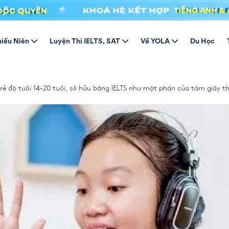
ở
hiếu Niên
Luyện Thi IELTS, SAT
Về YOLA
Du Học
g nước đang phát triển, thì tiếng Anh trở thành một môn không thể th
 trẻ độ tuổi 14-20 tuổi, sở hữu bằng IELTS như một phần của tấm giấy 