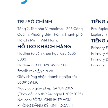
TRỤ SỞ CHÍNH
TIẾNG
Tầng 2, Tòa nhà Vimedimex, 246 Cống
Pre-Explor
Quỳnh, Phường Bến Thành, Thành phố
Explorer (
Hồ Chí Minh, Việt Nam.
TIẾNG 
HỖ TRỢ KHÁCH HÀNG
Primary E
Hotline tư vấn khoá học: 028 6285
Primary A
8080
Primary B
Hotline CSKH: 028 3868 9091
Primary C 
Email:
cskh@yola.vn
Giấy chứng nhận doanh nghiệp số:
0309139430
Ngày cấp giấy phép: 24/07/2009
(Thay đổi lần thứ 24, ngày 11/09/2025)
Nơi cấp: SỞ TÀI CHÍNH TP.HCM -
PHÒNG ĐĂNG KÝ KINH DOANH