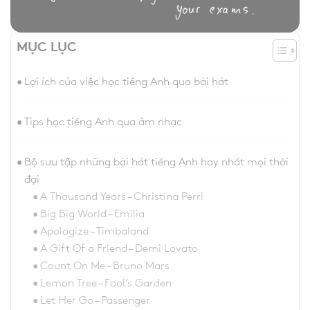
MỤC LỤC
Lợi ích của việc học tiếng Anh qua bài hát
Tips học tiếng Anh qua âm nhạc
Bộ sưu tập những bài hát tiếng Anh hay nhất mọi thời
đại
A Thousand Years – Christina Perri
Big Big World – Emilia
Apologize – Timbaland
A Gift Of a Friend – Demi Lovato
Count On Me – Bruno Mars
Lemon Tree – Fool’s Garden
Let Her Go – Passenger