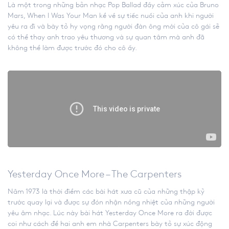
Là một trong những bản nhạc Pop Ballad đầy cảm xúc của Bruno
Mars, When I Was Your Man kể về sự tiếc nuối của anh khi người
yêu ra đi và bày tỏ hy vọng rằng người đàn ông mới của cô gái sẽ
có thể thay anh trao yêu thương và sự quan tâm mà anh đã
không thể làm được trước đó cho cô ấy.
Yesterday Once More – The Carpenters
Năm 1973 là thời điểm các bài hát xưa cũ của những thập kỷ
trước quay lại và được sự đón nhận nồng nhiệt của những người
yêu âm nhạc. Lúc này bài hát Yesterday Once More ra đời được
coi như cách để hai anh em nhà Carpenters bày tỏ sự xúc động