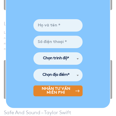
Love Paradise – Kelly Chan
Love Paradise là một bản tình ca nhẹ nhàng sâu lắng, lời bài hát
rõ ràng rất thích hợp cho việc luyện nghe tiếng Anh, đặc biệt
những người mới bắt đầu học cũng có thể cảm nhận được ý
nghĩa của nó.
Chọn trình độ*
Chọn địa điểm*
NHẬN TƯ VẤN
MIỄN PHÍ
Safe And Sound – Taylor Swift