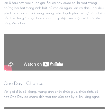
lên ở hầu hết mọi quốc gia. Bài ca này được coi là một trong
những bài hát tiếng Anh bất hủ mà cả người lớn và thiếu nhi đều
yêu thích. Lời ca tươi sáng mang niềm hạnh phúc và sự hồn nhiên
của trẻ thơ giúp bạn hòa chung nhịp điệu vui nhộn và thư giãn
cùng âm nhạc.
One Day – Charice
Với giai điệu sôi động, mang tính chất thúc giục, thức tỉnh, bài
hát One Day đã chạm đến trái tim của bất kỳ ai khi lắng nghe.