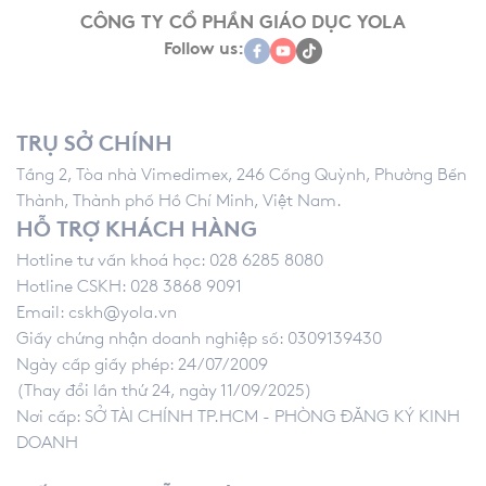
CÔNG TY CỔ PHẦN GIÁO DỤC YOLA
Follow us:
TRỤ SỞ CHÍNH
Tầng 2, Tòa nhà Vimedimex, 246 Cống Quỳnh, Phường Bến
Thành, Thành phố Hồ Chí Minh, Việt Nam.
HỖ TRỢ KHÁCH HÀNG
Hotline tư vấn khoá học: 028 6285 8080
Hotline CSKH: 028 3868 9091
Email:
cskh@yola.vn
Giấy chứng nhận doanh nghiệp số: 0309139430
Ngày cấp giấy phép: 24/07/2009
(Thay đổi lần thứ 24, ngày 11/09/2025)
Nơi cấp: SỞ TÀI CHÍNH TP.HCM - PHÒNG ĐĂNG KÝ KINH
DOANH