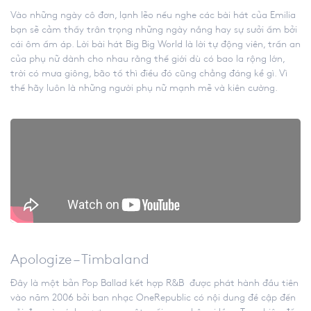
Vào những ngày cô đơn, lạnh lẽo nếu nghe các bài hát của Emilia
bạn sẽ cảm thấy trân trọng những ngày nắng hay sự sưởi ấm bởi
cái ôm ấm áp. Lời bài hát Big Big World là lời tự động viên, trấn an
của phụ nữ dành cho nhau rằng thế giới dù có bao la rộng lớn,
trời có mưa giông, bão tố thì điều đó cũng chẳng đáng kể gì. Vì
thế hãy luôn là những người phụ nữ mạnh mẽ và kiên cường.
Apologize – Timbaland
Đây là một bản Pop Ballad kết hợp R&B được phát hành đầu tiên
vào năm 2006 bởi ban nhạc OneRepublic có nội dung đề cập đến