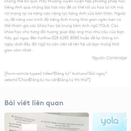
không thể bỏ qua. Hãy thường xuyên luyện tập phương pháp học
tiếng Anh qua những bài hát này để có thể tối ưu hóa lợi ích mà
nó mang lại và nâng cao năng lực tiếng Anh của bản thân. Ngoài
ra, để nâng cao trình độ tiếng Anh trong thời gian ngắn bạn có
thể tham gia các khóa học tại trung tâm Anh ngữ YOLA. Các
khóa học cho từng đối tượng giúp đáp ứng mọi nhu cầu của bạn.
Hãy gọi ngay đến hotline 028 6285 8080 hoặc để lại thông tin
ngay dưới đây đội ngũ tư vấn viên sẽ liên hệ với bạn trong thời
gian sớm nhất .
Nguồn: Cambridge
[form-article type=2 title=”Đăng ký” button=”Gửi ngay”
select=”Chọn|Đăng ký tư vấn|Đăng ký thi thử”]
Bài viết liên quan