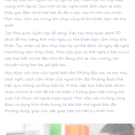
mang tính lặp lại. Sau một số lần nghe nhất định, bạn sẽ cảm
thấy giai điệu và lời bài hát đó đã in sâu vào trí nhớ của mình.
Hơn nữa, cảm xúc trong âm nhạc cũng là thứ khiến bạn rất khó
quên.
Tạo thói quen luyện tập dễ dàng:
Việc tạo thói quen dành 30
phút để học tiếng Anh mỗi ngày có thể khiến bạn cảm thấy khó
khăn. Tuy nhiên với âm nhạc bạn lại có thể dành cả ngày để nghe
mà không cảm thấy chán. Hơn nữa, bạn có thể nghe ở bất cứ lúc
nào hay bất cứ nơi đâu như khi đang chờ xe, nấu nướng, nói
chuyện cùng bạn bè, giờ giải lao,…
Học được văn hóa của người bản địa:
Những đặc sắc về văn hóa,
cách nghĩ, cách cảm nhận của người bản địa thường được thể
hiện qua những ca khúc bất hủ. Vì thế, việc bạn hiểu biết về âm
nhạc của họ là một đề tài cải thiện ý tưởng giao tiếp trong các
cuộc hội thoại với người nước ngoài. Hơn nữa, các từ lóng cũng
được sử dụng khá nhiều trong lời bài hát mà người bản địa
thường dùng, giúp cho việc giao tiếp trở nên tự nhiên hơn.