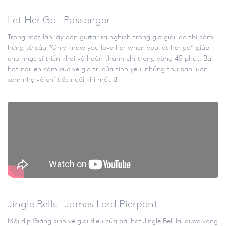
Let Her Go – Passenger
Trong một lần lấy đàn guitar ra nghịch trong giờ giải lao thì cảm
hứng từ câu “Only know you love her when you let her go” giúp
cho nhạc sĩ triển khai và hoàn thành chỉ trong vòng 45 phút. Bài
hát nói lên cảm xúc về giá trị của tình yêu, những thứ bạn luôn
xem nhẹ và chỉ tiếc nuối khi mất đi.
Jingle Bells – James Lord Pierpont
Mỗi dịp Giáng sinh về giai điệu của bài hát Jingle Bell lại được vang