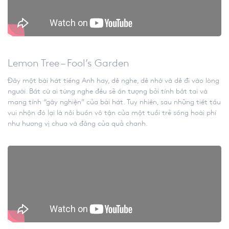
Lemon Tree – Fool’s Garden
Đây một bài hát tiếng Anh hay, dễ nghe, dễ nhớ và dễ đi vào lòng
người. Bất cứ ai từng nghe đều sẽ ấn tượng bởi tính bắt tai và
mang tính “gây nghiện” của bài hát. Tuy nhiên, sau những tiết tấu
vui nhộn đó lại là nỗi buồn vô tận của một tuổi trẻ sống hoài phí
như hương vị chua và đắng của quả chanh.