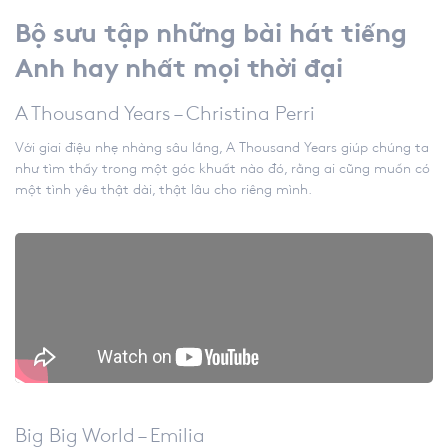
Bộ sưu tập những bài hát tiếng
Anh hay nhất mọi thời đại
A Thousand Years – Christina Perri
Với giai điệu nhẹ nhàng sâu lắng, A Thousand Years giúp chúng ta
như tìm thấy trong một góc khuất nào đó, rằng ai cũng muốn có
một tình yêu thật dài, thật lâu cho riêng mình.
Big Big World – Emilia