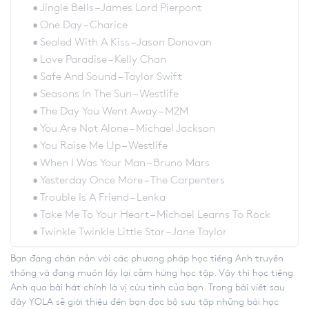
Jingle Bells – James Lord Pierpont
One Day – Charice
Sealed With A Kiss – Jason Donovan
Love Paradise – Kelly Chan
Safe And Sound – Taylor Swift
Seasons In The Sun – Westlife
The Day You Went Away – M2M
You Are Not Alone – Michael Jackson
You Raise Me Up – Westlife
When I Was Your Man – Bruno Mars
Yesterday Once More – The Carpenters
Trouble Is A Friend – Lenka
Take Me To Your Heart – Michael Learns To Rock
Twinkle Twinkle Little Star – Jane Taylor
Bạn đang chán nản với các phương pháp học tiếng Anh truyền
thống và đang muốn lấy lại cảm hứng học tập. Vậy thì học tiếng
Anh qua bài hát chính là vị cứu tinh của bạn. Trong bài viết sau
đây YOLA sẽ giới thiệu đến bạn đọc bộ sưu tập những bài học