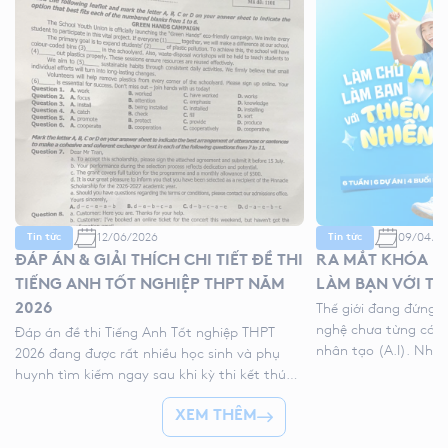
12/06/2026
09/04/2
Tin tức
Tin tức
ĐÁP ÁN & GIẢI THÍCH CHI TIẾT ĐỀ THI
RA MẮT KHÓA HÈ
TIẾNG ANH TỐT NGHIỆP THPT NĂM
LÀM BẠN VỚI TH
2026
Thế giới đang đứng 
nghệ chưa từng có với
Đáp án đề thi Tiếng Anh Tốt nghiệp THPT
nhân tạo (A.I). Như
2026 đang được rất nhiều học sinh và phụ
kỹ thuật số, liệu ch
huynh tìm kiếm ngay sau khi kỳ thi kết thúc.
trẻ “ngắt kết nối” vớ
Để giúp thí sinh nhanh chóng đối chiếu kết
👉 Khóa hè 2026 chí
XEM THÊM
quả và đánh giá bài làm của mình, YOLA cập
nhật đề thi chính thức, đáp án tham […]