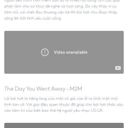
người yêu thích hơn.Thêm vào đó là nhiều nội dung tích cực góp
phần làm cho ca khúc dễ nghe và tươi sáng. Do vậy thay vì sự
tăm tối, cái chết đau thương cận kề thì bài hát như được thắp
sáng lên bởi tình yêu cuộc sống.
The Day You Went Away – M2M
Lời bài hát là tiếng lòng của một cô gái vừa đi ra khỏi một mối
tình tan vỡ. Với giai điệu quen thuộc đã giúp cho bài hát khắc sâu
vào tâm trí của biết bao thế hệ người yêu nhạc US-UK.