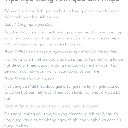
Để việc học tiếng Anh qua bài hát có hiệu quả tốt nhất bạn nên
tiến hành học theo 4 bước sau:
Bước 1: Lắng nghe giai điệu
.
Đầu tiên hãy chọn cho mình những ca khúc yêu thích và phù hợp
với trình độ của bản thân. Sau đó hãy cảm thụ giai điệu và xem
MV mà không cần quá chú ý đến lời bài hát.
Bước 2: Phân tích từ vựng, cụm từ trong bài để hiểu lời bài hát.
Hãy dùng từ điển để tra cấu trúc ngữ pháp và từ mới trong lời bài
hát để có thể hiểu được nội dung mà bài hát muốn truyền tải.
Bên cạnh đó, hãy luyện nói lại toàn bộ ca từ bạn nhé.
Bước 3: Hát theo lời bài hát.
Hát cùng ca sĩ để hiểu được giai điệu, ghi nhớ lời, ý nghĩa của ca
từ và khi hát bạn hãy luyện theo cách luyến láy, phát âm của bài
hát.
Bước 4: Ôn lại từ và cấu trúc vừa học được trong bài.
Ôn tập lại những cấu trúc, từ vựng đã note lại ở bước 2, sau đó
ứng dụng vào giao tiếp hằng ngày để ghi nhớ ý nghĩa và cách sử
dụng lâu hơn.