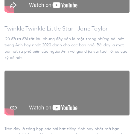
Twinkle Twinkle Little Star – Jane Taylor
Dù đã ra đời rất lâu nhưng đây vẫn là một trong những bài hát
tiếng Anh hay nhất 2020 dành cho các bạn nhỏ. Bởi đây là một
bài hát ru phổ biến của người Anh với giai điệu vui tươi, lời ca cực
kỳ dễ hát.
Trên đây là tổng hợp các bài hát tiếng Anh hay nhất mà bạn