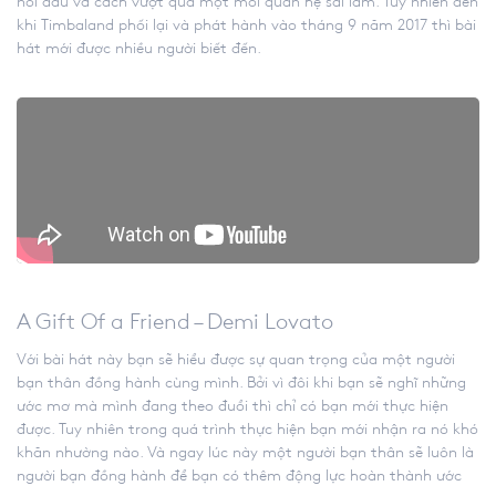
nỗi đau và cách vượt qua một mối quan hệ sai lầm. Tuy nhiên đến
khi Timbaland phối lại và phát hành vào tháng 9 năm 2017 thì bài
hát mới được nhiều người biết đến.
A Gift Of a Friend – Demi Lovato
Với bài hát này bạn sẽ hiểu được sự quan trọng của một người
bạn thân đồng hành cùng mình. Bởi vì đôi khi bạn sẽ nghĩ những
ước mơ mà mình đang theo đuổi thì chỉ có bạn mới thực hiện
được. Tuy nhiên trong quá trình thực hiện bạn mới nhận ra nó khó
khăn nhường nào. Và ngay lúc này một người bạn thân sẽ luôn là
người bạn đồng hành để bạn có thêm động lực hoàn thành ước