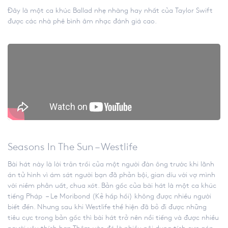
Đây là một ca khúc Ballad nhẹ nhàng hay nhất của Taylor Swift
được các nhà phê bình âm nhạc đánh giá cao.
Seasons In The Sun – Westlife
Bài hát này là lời trăn trối của một người đàn ông trước khi lãnh
án tử hình vì ám sát người bạn đã phản bội, gian díu với vợ mình
với niềm phẫn uất, chua xót. Bản gốc của bài hát là một ca khúc
tiếng Pháp – Le Moribond (Kẻ hấp hối) không được nhiều người
biết đến. Nhưng sau khi Westlife thể hiện đã bỏ đi được những
tiêu cực trong bản gốc thì bài hát trở nên nổi tiếng và được nhiều