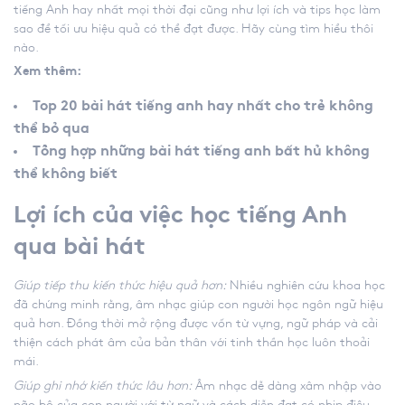
tiếng Anh hay nhất mọi thời đại cũng như lợi ích và tips học làm
sao để tối ưu hiệu quả có thể đạt được. Hãy cùng tìm hiểu thôi
nào.
Xem thêm:
Top 20 bài hát tiếng anh hay nhất cho trẻ không
thể bỏ qua
Tổng hợp những bài hát tiếng anh bất hủ không
thể không biết
Lợi ích của việc học tiếng Anh
qua bài hát
Giúp tiếp thu kiến thức hiệu quả hơn:
Nhiều nghiên cứu khoa học
đã chứng minh rằng, âm nhạc giúp con người học ngôn ngữ hiệu
quả hơn. Đồng thời mở rộng được vốn từ vựng, ngữ pháp và cải
thiện cách phát âm của bản thân với tinh thần học luôn thoải
mái.
Giúp ghi nhớ kiến thức lâu hơn:
Âm nhạc dễ dàng xâm nhập vào
não bộ của con người với từ ngữ và cách diễn đạt có nhịp điệu