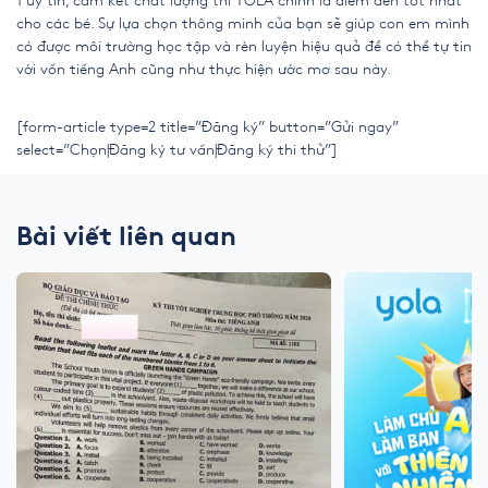
1 uy tín, cam kết chất lượng thì YOLA chính là điểm đến tốt nhất
cho các bé. Sự lựa chọn thông minh của bạn sẽ giúp con em mình
có được môi trường học tập và rèn luyện hiệu quả để có thể tự tin
với vốn tiếng Anh cũng như thực hiện ước mơ sau này.
[form-article type=2 title=”Đăng ký” button=”Gửi ngay”
select=”Chọn|Đăng ký tư vấn|Đăng ký thi thử”]
Bài viết liên quan