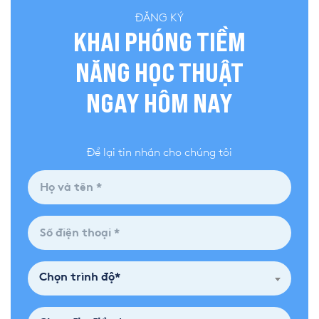
ĐĂNG KÝ
KHAI PHÓNG TIỀM
NĂNG HỌC THUẬT
NGAY HÔM NAY
Để lại tin nhắn cho chúng tôi
Chọn trình độ*