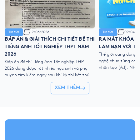
12/06/2026
09/04/2
Tin tức
Tin tức
ĐÁP ÁN & GIẢI THÍCH CHI TIẾT ĐỀ THI
RA MẮT KHÓA HÈ
TIẾNG ANH TỐT NGHIỆP THPT NĂM
LÀM BẠN VỚI TH
2026
Thế giới đang đứng 
nghệ chưa từng có với
Đáp án đề thi Tiếng Anh Tốt nghiệp THPT
nhân tạo (A.I). Như
2026 đang được rất nhiều học sinh và phụ
kỹ thuật số, liệu ch
huynh tìm kiếm ngay sau khi kỳ thi kết thúc.
trẻ “ngắt kết nối” vớ
Để giúp thí sinh nhanh chóng đối chiếu kết
👉 Khóa hè 2026 chí
XEM THÊM
quả và đánh giá bài làm của mình, YOLA cập
nhật đề thi chính thức, đáp án tham […]