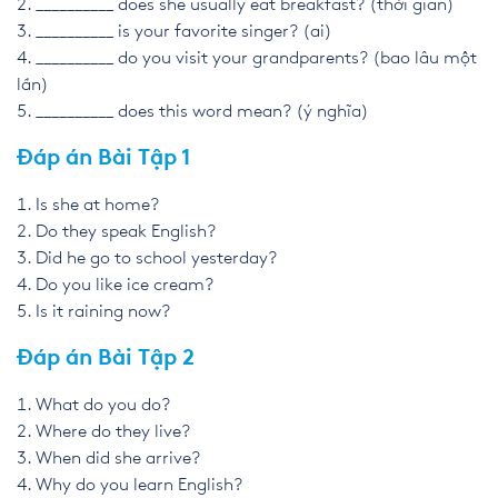
__________ does she usually eat breakfast? (thời gian)
__________ is your favorite singer? (ai)
__________ do you visit your grandparents? (bao lâu một
lần)
__________ does this word mean? (ý nghĩa)
Đáp án Bài Tập 1
Is she at home?
Do they speak English?
Did he go to school yesterday?
Do you like ice cream?
Is it raining now?
Đáp án Bài Tập 2
What do you do?
Where do they live?
When did she arrive?
Why do you learn English?