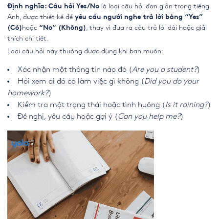
là loại câu hỏi đơn giản trong tiếng
Định nghĩa: Câu hỏi Yes/No
Anh, được thiết kế để
yêu cầu người nghe trả lời bằng “Yes”
hoặc
, thay vì đưa ra câu trả lời dài hoặc giải
(Có)
“No” (Không)
thích chi tiết.
Loại câu hỏi này thường được dùng khi bạn muốn:
Xác nhận một thông tin nào đó (
Are you a student?
)
Hỏi xem ai đó có làm việc gì không (
Did you do your
homework?
)
Kiểm tra một trạng thái hoặc tình huống (
Is it raining?
)
Đề nghị, yêu cầu hoặc gợi ý (
Can you help me?
)