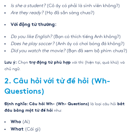
Is she a student?
(Cô ấy có phải là sinh viên không?)
Are they ready?
(Họ đã sẵn sàng chưa?)
Với động từ thường:
Do you like English?
(Bạn có thích tiếng Anh không?)
Does he play soccer?
(Anh ấy có chơi bóng đá không?)
Did you watch the movie?
(Bạn đã xem bộ phim chưa?)
Chọn
với thì (hiện tại, quá khứ) và
Lưu ý:
trợ động từ phù hợp
chủ ngữ.
2. Câu hỏi với từ để hỏi (Wh-
Questions)
là loại câu hỏi
Định nghĩa: Câu hỏi Wh- (Wh- Questions)
bắt
như:
đầu bằng một từ để hỏi
(Ai)
Who
(Cái gì)
What