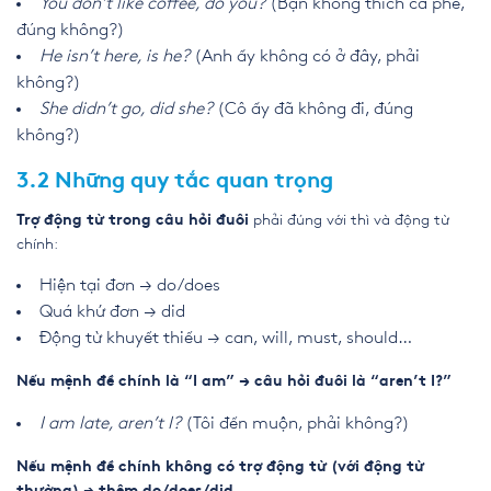
You don’t like coffee, do you?
(Bạn không thích cà phê,
đúng không?)
He isn’t here, is he?
(Anh ấy không có ở đây, phải
không?)
She didn’t go, did she?
(Cô ấy đã không đi, đúng
không?)
3.2 Những quy tắc quan trọng
phải đúng với thì và động từ
Trợ động từ trong câu hỏi đuôi
chính:
Hiện tại đơn → do/does
Quá khứ đơn → did
Động từ khuyết thiếu → can, will, must, should…
Nếu mệnh đề chính là “I am” → câu hỏi đuôi là “aren’t I?”
I am late, aren’t I?
(Tôi đến muộn, phải không?)
Nếu mệnh đề chính không có trợ động từ (với động từ