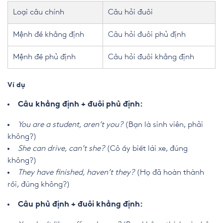
Loại câu chính
Câu hỏi đuôi
Mệnh đề khẳng định
Câu hỏi đuôi phủ định
Mệnh đề phủ định
Câu hỏi đuôi khẳng định
Ví dụ
Câu khẳng định + đuôi phủ định:
You are a student, aren’t you?
(Bạn là sinh viên, phải
không?)
She can drive, can’t she?
(Cô ấy biết lái xe, đúng
không?)
They have finished, haven’t they?
(Họ đã hoàn thành
rồi, đúng không?)
Câu phủ định + đuôi khẳng định: