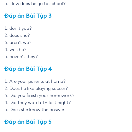
How does he go to school?
Đáp án Bài Tập 3
don’t you?
does she?
aren’t we?
was he?
haven’t they?
Đáp án Bài Tập 4
Are your parents at home?
Does he like playing soccer?
Did you finish your homework?
Did they watch TV last night?
Does she know the answer
Đáp án Bài Tập 5