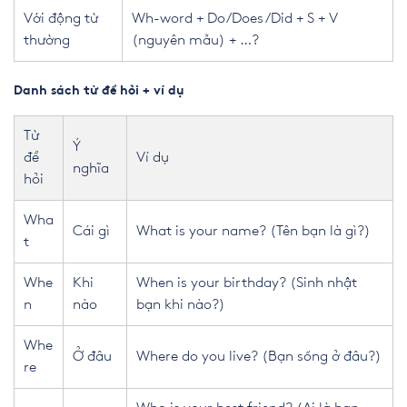
Với động từ
Wh-word + Do/Does/Did + S + V
thường
(nguyên mẫu) + …?
Danh sách từ để hỏi + ví dụ
Từ
Ý
để
Ví dụ
nghĩa
hỏi
Wha
Cái gì
What is your name? (Tên bạn là gì?)
t
Whe
Khi
When is your birthday? (Sinh nhật
n
nào
bạn khi nào?)
Whe
Ở đâu
Where do you live? (Bạn sống ở đâu?)
re