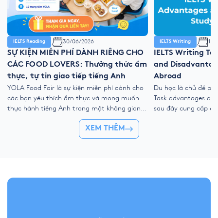
30/06/2026
11/
IELTS Reading
IELTS Writing
SỰ KIỆN MIỄN PHÍ DÀNH RIÊNG CHO
IELTS Writing Ta
CÁC FOOD LOVERS: Thưởng thức ẩm
and Disadvantag
thực, tự tin giao tiếp tiếng Anh
Abroad
YOLA Food Fair là sự kiện miễn phí dành cho
Du học là chủ đề phổ
các bạn yêu thích ẩm thực và mong muốn
Task advantages and 
thực hành tiếng Anh trong một không gian
sau đây cung cấp cấ
gần gũi, vui vẻ và nhiều trải nghiệm tương
ý, ý tưởng học thuật
XEM THÊM
tác. Tại sự kiện, học viên có thể mang món
giúp bạn viết bài lu
ăn yêu thích đến YOLA, cùng bạn bè thưởng
(studying abroad es
[…]
tiêu chí. 1. […]