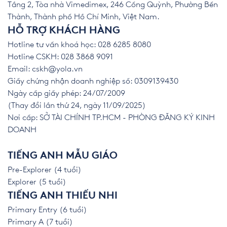
Tầng 2, Tòa nhà Vimedimex, 246 Cống Quỳnh, Phường Bến
Thành, Thành phố Hồ Chí Minh, Việt Nam.
HỖ TRỢ KHÁCH HÀNG
Hotline tư vấn khoá học: 028 6285 8080
Hotline CSKH: 028 3868 9091
Email:
cskh@yola.vn
Giấy chứng nhận doanh nghiệp số: 0309139430
Ngày cấp giấy phép: 24/07/2009
(Thay đổi lần thứ 24, ngày 11/09/2025)
Nơi cấp: SỞ TÀI CHÍNH TP.HCM - PHÒNG ĐĂNG KÝ KINH
DOANH
TIẾNG ANH MẪU GIÁO
Pre-Explorer (4 tuổi)
Explorer (5 tuổi)
TIẾNG ANH THIẾU NHI
Primary Entry (6 tuổi)
Primary A (7 tuổi)