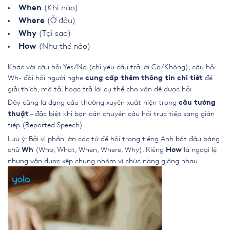
(Khi nào)
When
(Ở đâu)
Where
(Tại sao)
Why
(Như thế nào)
How
Khác với câu hỏi Yes/No (chỉ yêu cầu trả lời Có/Không), câu hỏi
Wh- đòi hỏi người nghe
để
cung cấp thêm thông tin chi tiết
giải thích, mô tả, hoặc trả lời cụ thể cho vấn đề được hỏi.
Đây cũng là dạng câu thường xuyên xuất hiện trong
câu tường
– đặc biệt khi bạn cần chuyển câu hỏi trực tiếp sang gián
thuật
tiếp (Reported Speech).
Lưu ý: Bởi vì phần lớn các từ để hỏi trong tiếng Anh bắt đầu bằng
chữ
(Who, What, When, Where, Why). Riêng
là ngoại lệ
Wh
How
nhưng vẫn được xếp chung nhóm vì chức năng giống nhau.