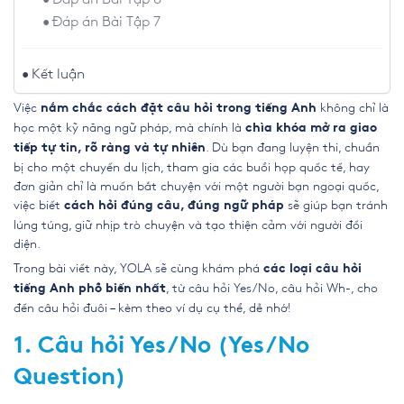
Đáp án Bài Tập 7
Kết luận
Việc
không chỉ là
nắm chắc cách đặt câu hỏi trong tiếng Anh
học một kỹ năng ngữ pháp, mà chính là
chìa khóa mở ra giao
. Dù bạn đang luyện thi, chuẩn
tiếp tự tin, rõ ràng và tự nhiên
bị cho một chuyến du lịch, tham gia các buổi họp quốc tế, hay
đơn giản chỉ là muốn bắt chuyện với một người bạn ngoại quốc,
việc biết
sẽ giúp bạn tránh
cách hỏi đúng câu, đúng ngữ pháp
lúng túng, giữ nhịp trò chuyện và tạo thiện cảm với người đối
diện.
Trong bài viết này, YOLA sẽ cùng khám phá
các loại câu hỏi
, từ câu hỏi Yes/No, câu hỏi Wh-, cho
tiếng Anh phổ biến nhất
đến câu hỏi đuôi – kèm theo ví dụ cụ thể, dễ nhớ!
1. Câu hỏi Yes/No (Yes/No
Question)