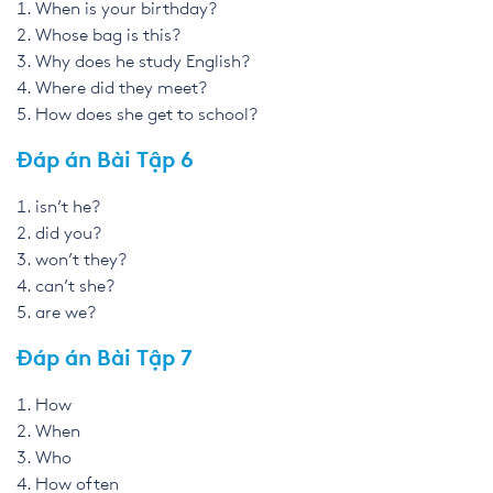
When is your birthday?
Whose bag is this?
Why does he study English?
Where did they meet?
How does she get to school?
Đáp án Bài Tập 6
isn’t he?
did you?
won’t they?
can’t she?
are we?
Đáp án Bài Tập 7
How
When
Who
How often