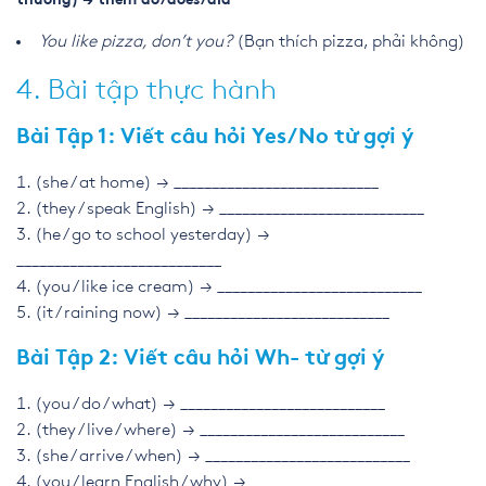
thường) → thêm do/does/did
You like pizza, don’t you?
(Bạn thích pizza, phải không)
4. Bài tập thực hành
Bài Tập 1: Viết câu hỏi Yes/No từ gợi ý
(she / at home) → ___________________________
(they / speak English) → ___________________________
(he / go to school yesterday) →
___________________________
(you / like ice cream) → ___________________________
(it / raining now) → ___________________________
Bài Tập 2: Viết câu hỏi Wh- từ gợi ý
(you / do / what) → ___________________________
(they / live / where) → ___________________________
(she / arrive / when) → ___________________________
(you / learn English / why) → ___________________________