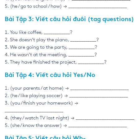
(he / go to school / how) → ___________________________
Bài Tập 3: Viết câu hỏi đuôi (tag questions)
You like coffee, ____________?
She doesn’t play the piano, ____________?
We are going to the party, ____________?
He wasn’t at the meeting, ____________?
They have finished the project, ____________?
Bài Tập 4: Viết câu hỏi Yes/No
(your parents / at home) → ___________________________
(he / like playing soccer) → ___________________________
(you / finish your homework) →
___________________________
(they / watch TV last night) → ___________________________
(she / know the answer) → ___________________________
Bài Tập 5: Viết câu hỏi Wh-