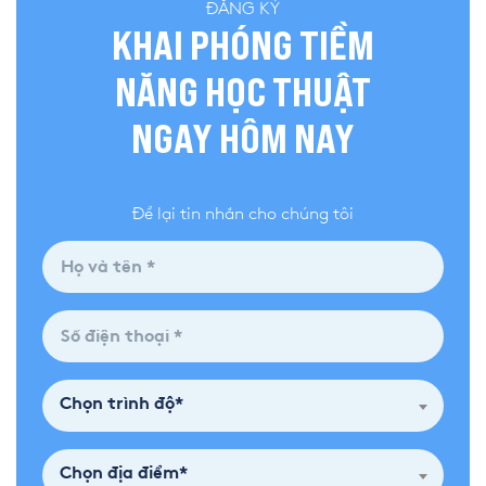
ĐĂNG KÝ
KHAI PHÓNG TIỀM
NĂNG HỌC THUẬT
NGAY HÔM NAY
Để lại tin nhắn cho chúng tôi
Chọn trình độ*
Chọn địa điểm*