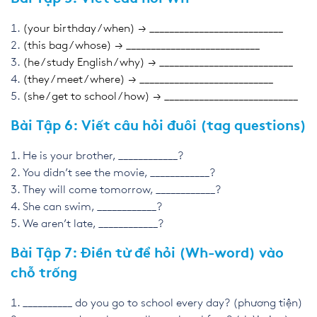
(your birthday / when) → ___________________________
(this bag / whose) → ___________________________
(he / study English / why) → ___________________________
(they / meet / where) → ___________________________
(she / get to school / how) → ___________________________
Bài Tập 6: Viết câu hỏi đuôi (tag questions)
He is your brother, ____________?
You didn’t see the movie, ____________?
They will come tomorrow, ____________?
She can swim, ____________?
We aren’t late, ____________?
Bài Tập 7: Điền từ để hỏi (Wh-word) vào
chỗ trống
__________ do you go to school every day? (phương tiện)