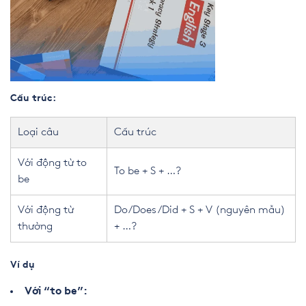
Cấu trúc:
Loại câu
Cấu trúc
Với động từ to
To be + S + …?
be
Với động từ
Do/Does/Did + S + V (nguyên mẫu)
thường
+ …?
Ví dụ
Với “to be”: