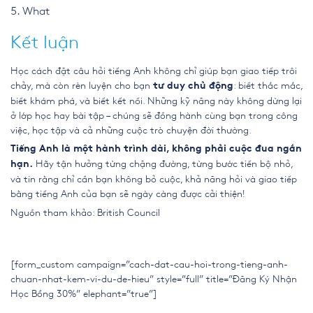
What
Kết luận
Học cách đặt câu hỏi tiếng Anh không chỉ giúp bạn giao tiếp trôi
chảy, mà còn rèn luyện cho bạn
: biết thắc mắc,
tư duy chủ động
biết khám phá, và biết kết nối. Những kỹ năng này không dừng lại
ở lớp học hay bài tập – chúng sẽ đồng hành cùng bạn trong công
việc, học tập và cả những cuộc trò chuyện đời thường.
Tiếng Anh là một hành trình dài, không phải cuộc đua ngắn
Hãy tận hưởng từng chặng đường, từng bước tiến bộ nhỏ,
hạn.
và tin rằng chỉ cần bạn không bỏ cuộc, khả năng hỏi và giao tiếp
bằng tiếng Anh của bạn sẽ ngày càng được cải thiện!
Nguồn tham khảo:
British Council
[form_custom campaign=”cach-dat-cau-hoi-trong-tieng-anh-
chuan-nhat-kem-vi-du-de-hieu” style=”full” title=”Đăng Ký Nhận
Học Bổng 30%” elephant=”true”]