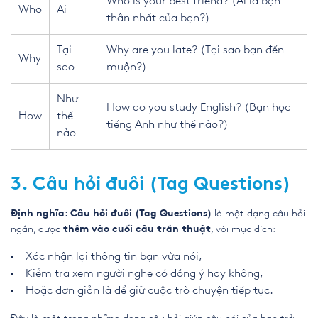
Who is your best friend? (Ai là bạn
Who
Ai
thân nhất của bạn?)
Tại
Why are you late? (Tại sao bạn đến
Why
sao
muộn?)
Như
How do you study English? (Bạn học
How
thế
tiếng Anh như thế nào?)
nào
3. Câu hỏi đuôi (Tag Questions)
là một dạng câu hỏi
Định nghĩa: Câu hỏi đuôi (Tag Questions)
ngắn, được
, với mục đích:
thêm vào cuối câu trần thuật
Xác nhận lại thông tin bạn vừa nói,
Kiểm tra xem người nghe có đồng ý hay không,
Hoặc đơn giản là để giữ cuộc trò chuyện tiếp tục.