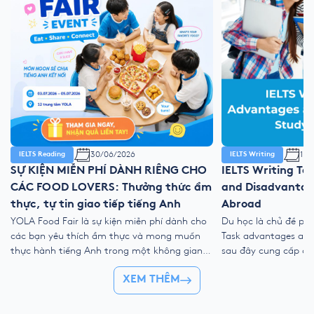
30/06/2026
11/
IELTS Reading
IELTS Writing
SỰ KIỆN MIỄN PHÍ DÀNH RIÊNG CHO
IELTS Writing Ta
CÁC FOOD LOVERS: Thưởng thức ẩm
and Disadvantag
thực, tự tin giao tiếp tiếng Anh
Abroad
YOLA Food Fair là sự kiện miễn phí dành cho
Du học là chủ đề phổ
các bạn yêu thích ẩm thực và mong muốn
Task advantages and 
thực hành tiếng Anh trong một không gian
sau đây cung cấp cấ
gần gũi, vui vẻ và nhiều trải nghiệm tương
ý, ý tưởng học thuật
XEM THÊM
tác. Tại sự kiện, học viên có thể mang món
giúp bạn viết bài lu
ăn yêu thích đến YOLA, cùng bạn bè thưởng
(studying abroad es
[…]
tiêu chí. 1. […]