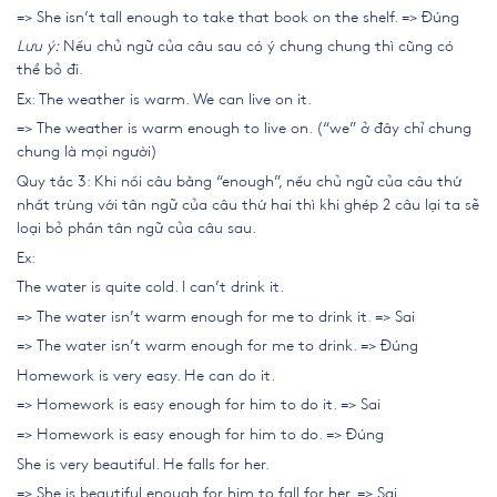
=> She isn’t tall enough to take that book on the shelf. => Đúng
Lưu ý:
Nếu chủ ngữ của câu sau có ý chung chung thì cũng có
thể bỏ đi.
Ex: The weather is warm. We can live on it.
=> The weather is warm enough to live on. (“we” ở đây chỉ chung
chung là mọi người)
Quy tắc 3: Khi nối câu bằng “enough”, nếu chủ ngữ của câu thứ
nhất trùng với tân ngữ của câu thứ hai thì khi ghép 2 câu lại ta sẽ
loại bỏ phần tân ngữ của câu sau.
Ex:
The water is quite cold. I can’t drink it.
=> The water isn’t warm enough for me to drink it. => Sai
=> The water isn’t warm enough for me to drink. => Đúng
Homework is very easy. He can do it.
=> Homework is easy enough for him to do it. => Sai
=> Homework is easy enough for him to do. => Đúng
She is very beautiful. He falls for her.
=> She is beautiful enough for him to fall for her. => Sai