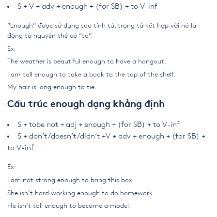
S + V + adv + enough + (for SB) + to V-inf
“Enough” được sử dụng sau tính từ, trạng từ kết hợp với nó là
động từ nguyên thể có “to”.
Ex:
The weather is beautiful enough to have a hangout.
I am tall enough to take a book to the top of the shelf.
My hair is long enough to tie.
Cấu trúc enough dạng khẳng định
S + tobe not + adj + enough + (for SB) + to V-inf
S + don’t/doesn’t/didn’t +V + adv + enough + (for SB) +
to V-inf
Ex:
I am not strong enough to bring this box.
She isn’t hard working enough to do homework.
He isn’t tall enough to become a model.