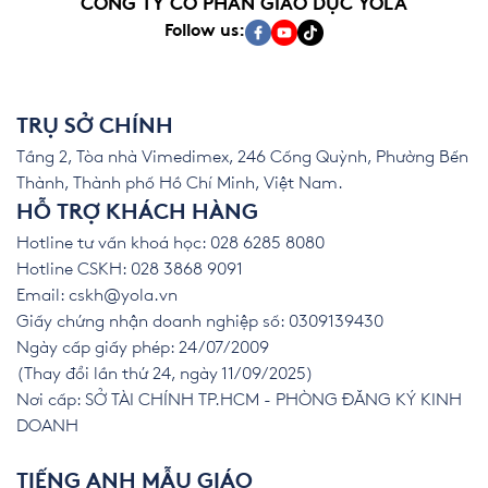
CÔNG TY CỔ PHẦN GIÁO DỤC YOLA
Follow us:
TRỤ SỞ CHÍNH
Tầng 2, Tòa nhà Vimedimex, 246 Cống Quỳnh, Phường Bến
Thành, Thành phố Hồ Chí Minh, Việt Nam.
HỖ TRỢ KHÁCH HÀNG
Hotline tư vấn khoá học: 028 6285 8080
Hotline CSKH: 028 3868 9091
Email:
cskh@yola.vn
Giấy chứng nhận doanh nghiệp số: 0309139430
Ngày cấp giấy phép: 24/07/2009
(Thay đổi lần thứ 24, ngày 11/09/2025)
Nơi cấp: SỞ TÀI CHÍNH TP.HCM - PHÒNG ĐĂNG KÝ KINH
DOANH
TIẾNG ANH MẪU GIÁO