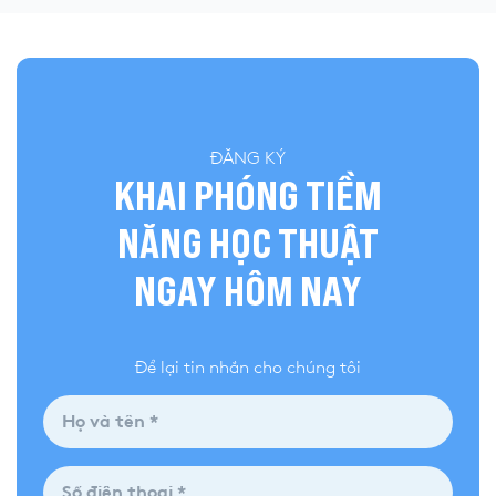
ĐĂNG KÝ
KHAI PHÓNG TIỀM
NĂNG HỌC THUẬT
NGAY HÔM NAY
Để lại tin nhắn cho chúng tôi