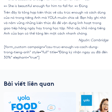
=> She is beautiful enough for him to fall for. => Đúng
Trên đây là tổng hợp kiến thức về cấu trúc enough và cách dùng
của nó trong tiếng Anh mà YOLA muốn chia sẻ. Bạn hãy ghi nhớ
và nắm vững những kiến thức đó để vận dụng linh hoạt trong
giao tiếp hằng ngày hay trong học tập. Nhờ vậy, khả năng tiếng
Anh của bạn có thể tăng lên một cách nhanh chóng.
Nguồn: Cambridge
[form_custom campaign=”cau-truc-enough-va-cach-dung-
trong-tieng-anh” style=”full” title=”Đăng ký nhận ngay ưu đãi đến
30%” elephant=”true”]
Bài viết liên quan