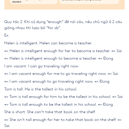
Quy tắc 2: Khi sử dụng “enough” để nối câu, nếu chủ ngữ ở 2 câu
giống nhau thì lược bỏ “for sb”.
Ex:
Helen is intelligent. Helen can become a teacher.
=> Helen is intelligent enough for her to become a teacher. => Sai
=> Helen is intelligent enough to become a teacher. => Đúng
I am vacant. I can go traveling right now.
=> I am vacant enough for me to go traveling right now. => Sai
=> I am vacant enough to go traveling right now. => Đúng
Tom is tall. He is the tallest in his school.
=> Tom is tall enough for him to be the tallest in his school. => Sai
=> Tom is tall enough to be the tallest in his school. => Đúng
She is short. She can’t take that book on the shelf.
=> She isn’t tall enough for her to take that book on the shelf. =>
Sai