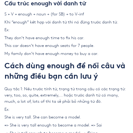
Cấu trúc enough với danh từ
S + V + enough + noun + (for SB) + to V-inf
Khi “enough” kết hợp với danh từ thì nó đứng trước danh từ.
Ex:
They don’t have enough time to fix his car.
This car doesn’t have enough seats for 7 people.
My family don’t have enough money to buy a car.
Cách dùng enough để nối câu và
những điều bạn cần lưu ý
Quy tắc 1: Nếu trước tính từ, trạng từ trong câu có các trạng từ:
very, too, so, quite, extremely,… hoặc trước danh từ có many,
much, a lot of, lots of thì ta sẽ phải bỏ những từ đó.
Ex:
She is very tall. She can become a model.
=> She is very tall enough to become a model. => Sai