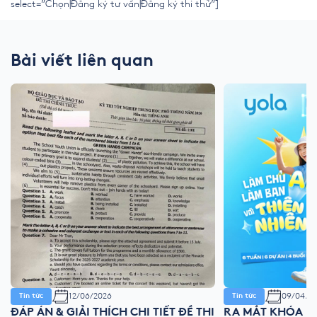
select=”Chọn|Đăng ký tư vấn|Đăng ký thi thử”]
Bài viết liên quan
12/06/2026
09/04/2
Tin tức
Tin tức
ĐÁP ÁN & GIẢI THÍCH CHI TIẾT ĐỀ THI
RA MẮT KHÓA HÈ