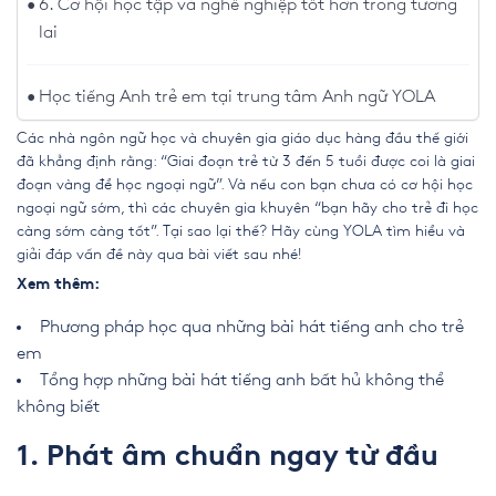
6. Cơ hội học tập và nghề nghiệp tốt hơn trong tương
lai
Học tiếng Anh trẻ em tại trung tâm Anh ngữ YOLA
Các nhà ngôn ngữ học và chuyên gia giáo dục hàng đầu thế giới
đã khẳng định rằng: “Giai đoạn trẻ từ 3 đến 5 tuổi được coi là giai
đoạn vàng để học ngoại ngữ”. Và nếu con bạn chưa có cơ hội học
ngoại ngữ sớm, thì các chuyên gia khuyên “bạn hãy cho trẻ đi học
càng sớm càng tốt”. Tại sao lại thế? Hãy cùng YOLA tìm hiểu và
giải đáp vấn đề này qua bài viết sau nhé!
Xem thêm:
Phương pháp học qua những bài hát tiếng anh cho trẻ
em
Tổng hợp những bài hát tiếng anh bất hủ không thể
không biết
1. Phát âm chuẩn ngay từ đầu