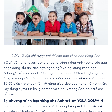
YOLA là địa chỉ tuyệt vời để con bạn theo học tiếng Anh
YOLA tiên phong xây dựng chương trình tiếng Anh tương tác qua
hoạt động, dự án, tích hợp ngôn ngữ và nội dung môn học,
“nhúng” trẻ vào môi trường học tiếng Anh 100% kết hợp học ngữ
âm, từ vựng với mô hình học cá nhân hóa cho trẻ em mầm non.
Từ đó giúp trẻ phát triển kỹ năng giao tiếp qua nghe nói tự nhiên,
xây dựng sự tự tin khi giao tiếp và tư duy tiếng Anh như trẻ em
bản xứ.
Tại
,
chương trình học tiếng cho Anh trẻ em YOLA DOLPHIN
học sinh được hòa mình vào môi trường tiếng Anh tự nhiên để
khuyến khích niềm yêu thích học tập, xây dựng sự tự tin khi sử