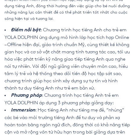
dụng tiếng Anh, đồng thời hướng đến việc giúp cho bé nuôi dưỡng
những năng lực cần thiết để có thể phát triển tốt nhất cho cuộc
sống hiện tại và tương lai.
: Chương trình học tiếng Anh cho trẻ em
Điểm nổi bật
YOLA DOLPHIN ứng dụng mô hình lớp học tích hợp Online
– Offline hiện đại, giáo trình chuẩn Mỹ, cùng thiết kế không
gian học và cơ sở vật chất mang tính tương tác cao, tối ưu
hóa việc phát triển kỹ năng giao tiếp tiếng Anh qua nghe
nói tự nhiên. Với đội ngũ giảng viên chuyên môn cao, hiểu
tâm lý trẻ và hệ thống theo dõi tiến độ học tập sát sao,
chương trình giúp học sinh xây dựng sự tự tin và hình
thành tư duy tiếng Anh như trẻ em bản xứ.
: Chương trình học tiếng Anh trẻ em
Phương pháp
YOLA DOLPHIN áp dụng 3 phương pháp giảng dạy:
: Học tiếng Anh như tiếng mẹ đẻ, “nhúng”
Immersion
các bé vào môi trường tiếng Anh để tư duy và phản xạ
hoàn toàn bằng ngôn ngữ đích, đồng thời có khả năng tiếp
cận và mở rộng vốn từ hữu hạn trong bài giảng dựa trên