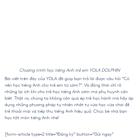
Chương trình học tiếng Anh trẻ em YOLA DOLPHIN
Bài viết trên đây của YOLA đã giúp bạn trả lời được câu hỏi “Có
nên học
tiếng Anh cho trẻ em
từ sớm?”.
Và đồng thời chỉ rõ
những lợi ích khi cho trẻ
học tiếng Anh
sớm mà phụ huynh cần
biết. Thật ra, chúng ta không cần quá ép trẻ học hành mà hãy áp
dụng những phương pháp tự nhiên nhất tư vừa học vừa chơi để
trẻ thoải mái và tiếp thu tiếng Anh hiệu quả. Chúc bé nhà bạn
học tốt môn tiếng Anh nhé!
[form-article type=2 title=”Đăng ký” button=”Gửi ngay”