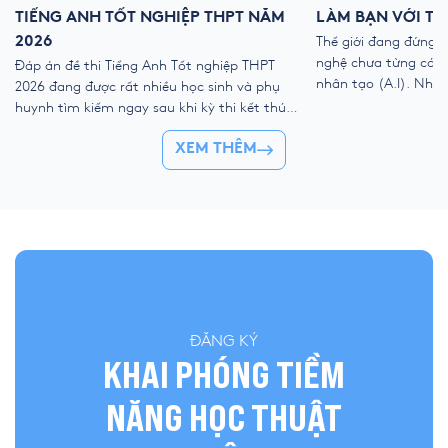
TIẾNG ANH TỐT NGHIỆP THPT NĂM
LÀM BẠN VỚI TH
2026
Thế giới đang đứng 
nghệ chưa từng có với
Đáp án đề thi Tiếng Anh Tốt nghiệp THPT
nhân tạo (A.I). Như
2026 đang được rất nhiều học sinh và phụ
kỹ thuật số, liệu ch
huynh tìm kiếm ngay sau khi kỳ thi kết thúc.
trẻ “ngắt kết nối” vớ
Để giúp thí sinh nhanh chóng đối chiếu kết
👉 Khóa hè 2026 chí
XEM THÊM
quả và đánh giá bài làm của mình, YOLA cập
nhật đề thi chính thức, đáp án tham […]
ĐĂNG KÝ
KHAI PHÓNG TIỀM
NĂNG HỌC THUẬT